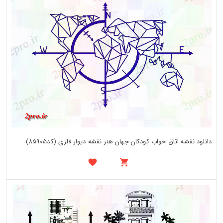
دانلود نقشه اتاق خواب کودکان جهان هنر نقشه دیوار فلزی (کد85905)