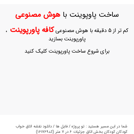
ورود
به
ساخت پاوپوینت با
هوش مصنوعی
حساب
کاربری
کافه پاورپوینت
کم تر از 5 دقیقه با هوش مصنوعی
،
ثبت
پاورپوینت بسازید
نام
بازیابی
برای شروع ساخت پاورپوینت کلیک کنید
رمز
عبور
علاقه
مندی
ها
شما در این مسیر هستید : تو پروژه / فایل ها / دانلود نقشه اتاق خواب
کودکان کودکان بخش اتاق جزئیات 6 در 7 متر (کد161769)