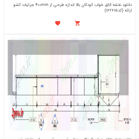
دانلود نقشه اتاق خواب کودکان بالا اندازه طرحی از 400mm جزئیات کشو
ارائه (کد162615)