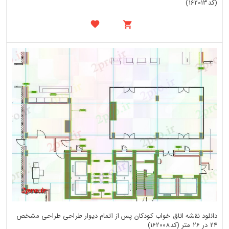
(کد162013)
دانلود نقشه اتاق خواب کودکان پس از اتمام دیوار طراحی طراحی مشخص
24 در 26 متر (کد162008)