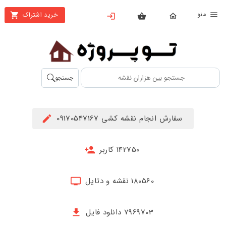
نو
خرید اشتراک
X
بستن
منو
محصولات
تهیه
جستجو
اشتراک
راهنما
سفارش انجام نقشه کشی 09170547167
دانلود
خرید
142750 کاربر
ها
180560 نقشه و دتایل
حساب
کاربری
7969703 دانلود فایل