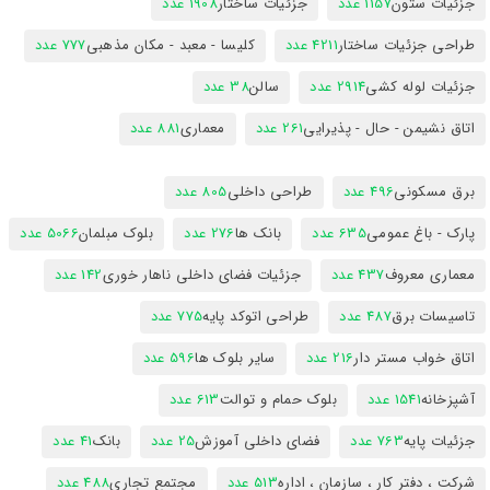
جزئیات ستون
1157 عدد
جزئیات ساختار
1908 عدد
طراحی جزئیات ساختار
4211 عدد
کلیسا - معبد - مکان مذهبی
777 عدد
جزئیات لوله کشی
2914 عدد
سالن
38 عدد
اتاق نشیمن - حال - پذیرایی
261 عدد
معماری
881 عدد
برق مسکونی
496 عدد
طراحی داخلی
805 عدد
پارک - باغ عمومی
635 عدد
بانک ها
276 عدد
بلوک مبلمان
5066 عدد
معماری معروف
437 عدد
جزئیات فضای داخلی ناهار خوری
142 عدد
تاسیسات برق
487 عدد
طراحی اتوکد پایه
775 عدد
اتاق خواب مستر دار
216 عدد
سایر بلوک ها
596 عدد
آشپزخانه
1541 عدد
بلوک حمام و توالت
613 عدد
جزئیات پایه
763 عدد
فضای داخلی آموزش
25 عدد
بانک
41 عدد
شرکت ، دفتر کار ، سازمان ، اداره
513 عدد
مجتمع تجاری
488 عدد