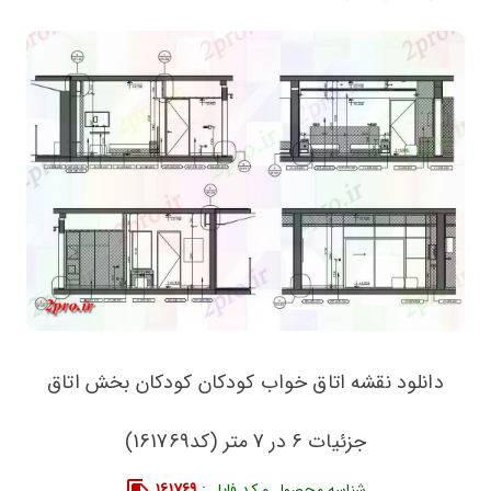
دانلود نقشه اتاق خواب کودکان کودکان بخش اتاق
جزئیات 6 در 7 متر (کد161769)
شناسه محصول و کد فایل :
161769