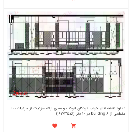
دانلود نقشه اتاق خواب کودکان اتوکد دو بعدی ارائه جزئیات از جزئیات نما
مقطعی از building 6 در 10 متر (کد161735)