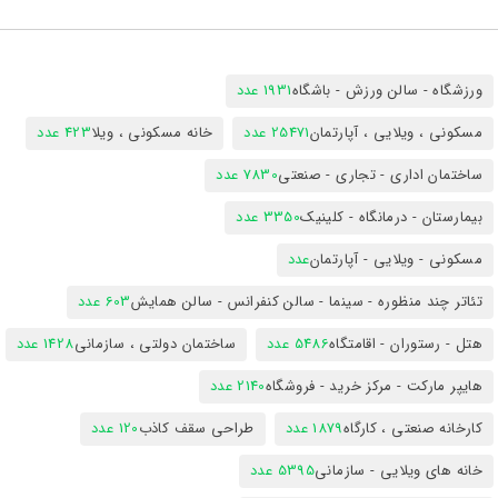
ورزشگاه - سالن ورزش - باشگاه
1931 عدد
مسکونی ، ویلایی ، آپارتمان
25471 عدد
خانه مسکونی ، ویلا
423 عدد
ساختمان اداری - تجاری - صنعتی
7830 عدد
بیمارستان - درمانگاه - کلینیک
3350 عدد
مسکونی - ویلایی - آپارتمان
عدد
تئاتر چند منظوره - سینما - سالن کنفرانس - سالن همایش
603 عدد
هتل - رستوران - اقامتگاه
5486 عدد
ساختمان دولتی ، سازمانی
1428 عدد
هایپر مارکت - مرکز خرید - فروشگاه
2140 عدد
کارخانه صنعتی ، کارگاه
1879 عدد
طراحی سقف کاذب
120 عدد
خانه های ویلایی - سازمانی
5395 عدد