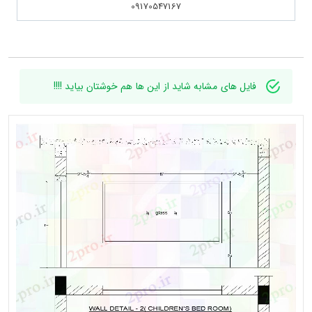
09170547167
فایل های مشابه شاید از این ها هم خوشتان بیاید !!!!