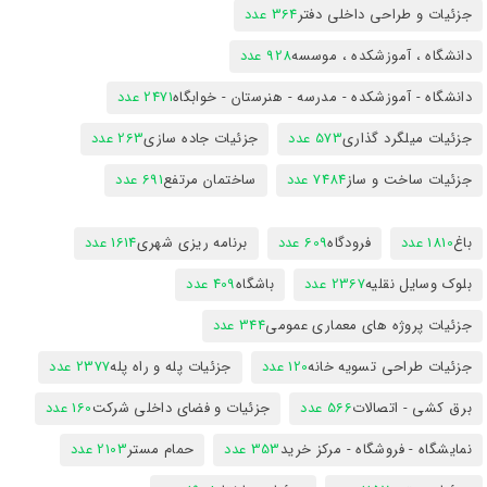
جزئیات و طراحی داخلی دفتر
364 عدد
دانشگاه ، آموزشکده ، موسسه
928 عدد
دانشگاه - آموزشکده - مدرسه - هنرستان - خوابگاه
2471 عدد
جزئیات میلگرد گذاری
573 عدد
جزئیات جاده سازی
263 عدد
جزئیات ساخت و ساز
7484 عدد
ساختمان مرتفع
691 عدد
باغ
1810 عدد
فرودگاه
609 عدد
برنامه ریزی شهری
1614 عدد
بلوک وسایل نقلیه
2367 عدد
باشگاه
409 عدد
جزئیات پروژه های معماری عمومی
344 عدد
جزئیات طراحی تسویه خانه
120 عدد
جزئیات پله و راه پله
2377 عدد
برق کشی - اتصالات
566 عدد
جزئیات و فضای داخلی شرکت
160 عدد
نمایشگاه - فروشگاه - مرکز خرید
353 عدد
حمام مستر
2103 عدد