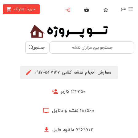
نو
خرید اشتراک
X
بستن
منو
محصولات
تهیه
جستجو
اشتراک
راهنما
سفارش انجام نقشه کشی 09170547167
دانلود
خرید
142750 کاربر
ها
180560 نقشه و دتایل
حساب
کاربری
7969703 دانلود فایل