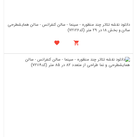
دانلود نقشه تئاتر چند منظوره - سینما - سالن کنفرانس - سالن همایشطرحی
سالن و بخش 18 در 29 متر (کد72126)