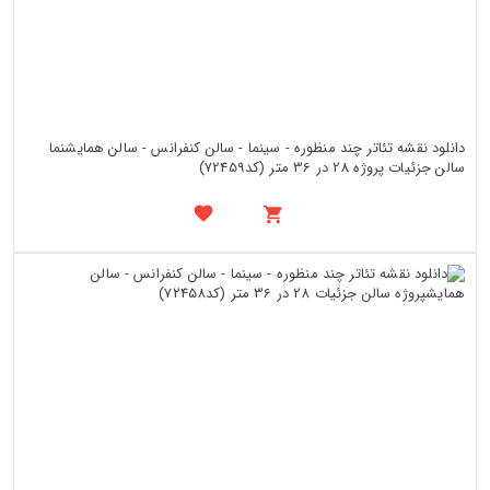
دانلود نقشه تئاتر چند منظوره - سینما - سالن کنفرانس - سالن همایشنما
سالن جزئیات پروژه 28 در 36 متر (کد72459)