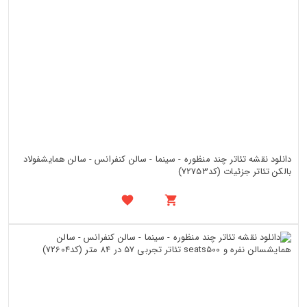
دانلود نقشه تئاتر چند منظوره - سینما - سالن کنفرانس - سالن همایشفولاد
بالکن تئاتر جزئیات (کد72753)