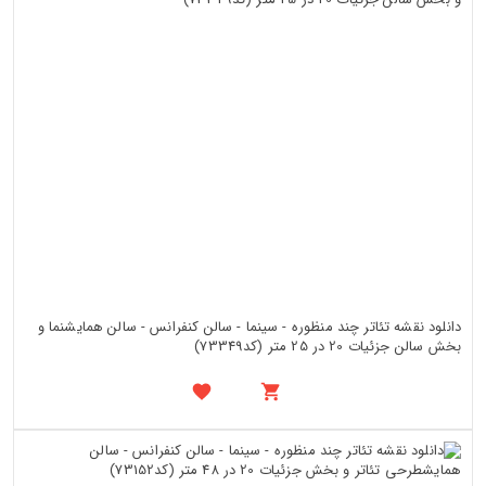
دانلود نقشه تئاتر چند منظوره - سینما - سالن کنفرانس - سالن همایشنما و
بخش سالن جزئیات 20 در 25 متر (کد73349)