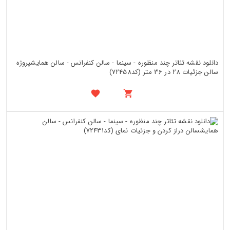
دانلود نقشه تئاتر چند منظوره - سینما - سالن کنفرانس - سالن همایشپروژه
سالن جزئیات 28 در 36 متر (کد72458)