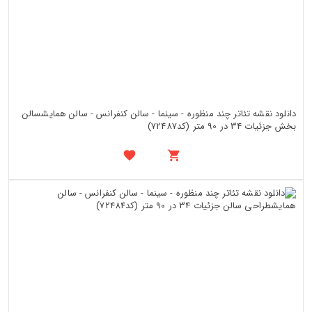
دانلود نقشه تئاتر چند منظوره - سینما - سالن کنفرانس - سالن همایشسالن
بخش جزئیات 34 در 90 متر (کد72487)