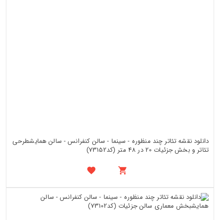
دانلود نقشه تئاتر چند منظوره - سینما - سالن کنفرانس - سالن همایشطرحی
تئاتر و بخش جزئیات 20 در 48 متر (کد73152)