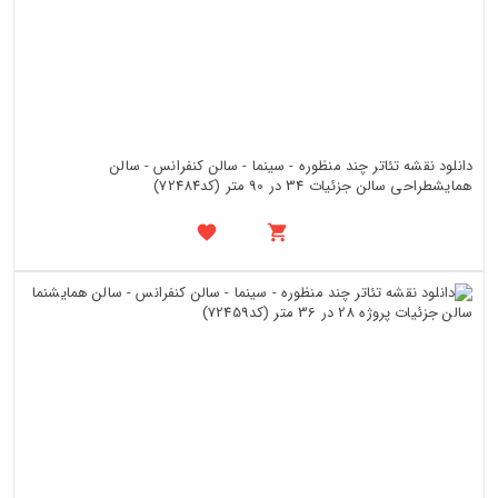
دانلود نقشه تئاتر چند منظوره - سینما - سالن کنفرانس - سالن
همایشطراحی سالن جزئیات 34 در 90 متر (کد72484)