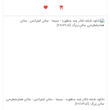
دانلود نقشه تئاتر چند منظوره - سینما - سالن کنفرانس - سالن همایشطرحی
سالن بزرگ (کد68189)