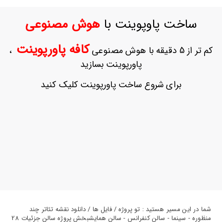
ورود
به
ساخت پاوپوینت با
هوش مصنوعی
حساب
کاربری
کافه پاورپوینت
کم تر از 5 دقیقه با هوش مصنوعی
،
ثبت
پاورپوینت بسازید
نام
بازیابی
برای شروع ساخت پاورپوینت کلیک کنید
رمز
عبور
علاقه
مندی
ها
شما در این مسیر هستید : تو پروژه / فایل ها / دانلود نقشه تئاتر چند
منظوره - سینما - سالن کنفرانس - سالن همایشبخش پروژه سالن جزئیات 28