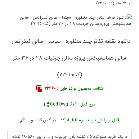
در 36 متر (کد72460)
دانلود نقشه تئاتر چند منظوره - سینما - سالن کنفرانس -
سالن همایشبخش پروژه سالن جزئیات 28 در 36 متر
(کد72460)
شناسه محصول و کد فایل :
72460
نوع فایل : Cad Dwg Dxf
قابل ویرایش توسط نرم افزار اتوکد - بریکس کد - و ...
با یک خرید میتوانید 35 نقشه پلان جزییات و ... را بین 180560 نقشه