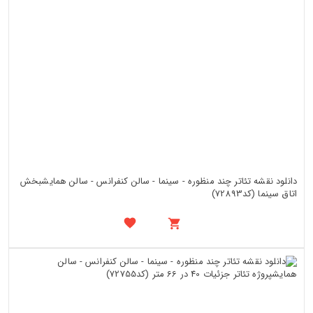
دانلود نقشه تئاتر چند منظوره - سینما - سالن کنفرانس - سالن همایشبخش
اتاق سینما (کد72893)