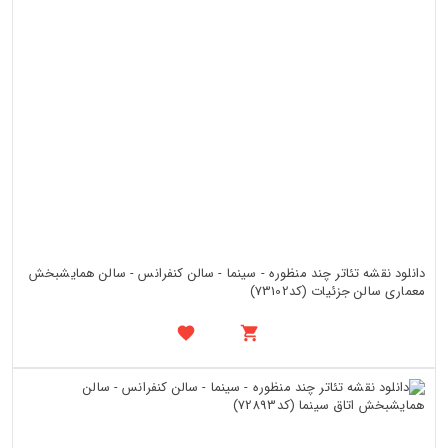
دانلود نقشه تئاتر چند منظوره - سینما - سالن کنفرانس - سالن همایشبخش
معماری سالن جزئیات (کد73102)