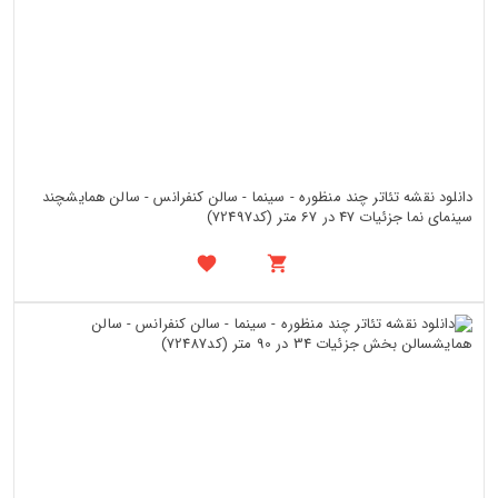
دانلود نقشه تئاتر چند منظوره - سینما - سالن کنفرانس - سالن همایشچند
سینمای نما جزئیات 47 در 67 متر (کد72497)