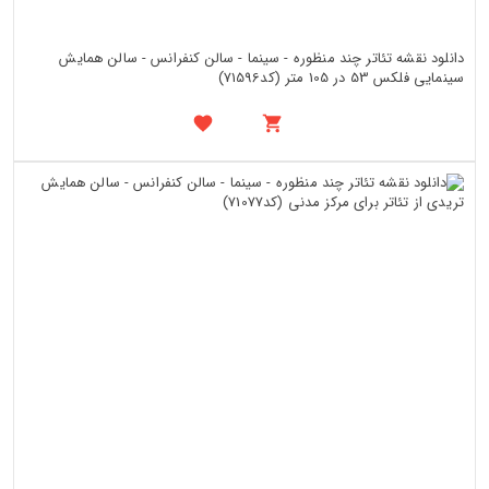
دانلود نقشه تئاتر چند منظوره - سینما - سالن کنفرانس - سالن همایش
سینمایی فلکس 53 در 105 متر (کد71596)