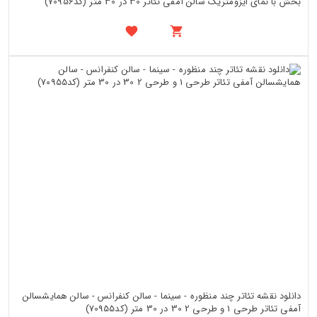
بخش با نمای ایزومتریک سالن آمفی تئاتر 30 در 30 متر (کد70956)
دانلود نقشه تئاتر چند منظوره - سینما - سالن کنفرانس - سالن همایشسالن
آمفی تئاتر طرحی 1 و طرحی 2 30 در 30 متر (کد70955)