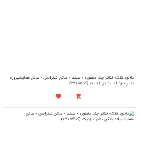
دانلود نقشه تئاتر چند منظوره - سینما - سالن کنفرانس - سالن همایشپروژه
تئاتر جزئیات 40 در 66 متر (کد72755)