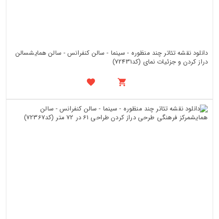
دانلود نقشه تئاتر چند منظوره - سینما - سالن کنفرانس - سالن همایشسالن
دراز کردن و جزئیات نمای (کد72431)