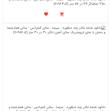
350 تماشاگر 34 در 57 متر (کد70963)
دانلود نقشه تئاتر چند منظوره - سینما - سالن کنفرانس - سالن همایشنما و