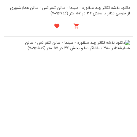
دانلود نقشه تئاتر چند منظوره - سینما - سالن کنفرانس - سالن همایشنوری
از طرحی تئاتر با بخش 34 در 57 متر (کد70967)