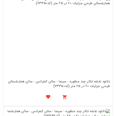
دانلود نقشه تئاتر چند منظوره - سینما - سالن کنفرانس - سالن همایشسالن
طرحی جزئیات 20 در 25 متر (کد73350)