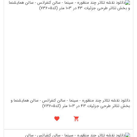
دانلود نقشه تئاتر چند منظوره - سینما - سالن کنفرانس - سالن همایشنما و
بخش تئاتر طرحی جزئیات 43 در 103 متر (کد73605)