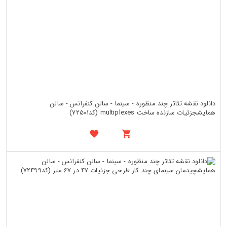
دانلود نقشه تئاتر چند منظوره - سینما - سالن کنفرانس - سالن
همایشجزئیات سازنده ساخت multiplexes (کد72501)