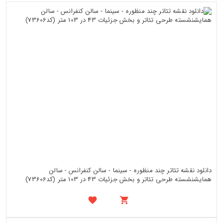
دانلود نقشه تئاتر چند منظوره - سینما - سالن کنفرانس - سالن
همایشنشسته طرحی تئاتر و بخش جزئیات 43 در 103 متر (کد73606)