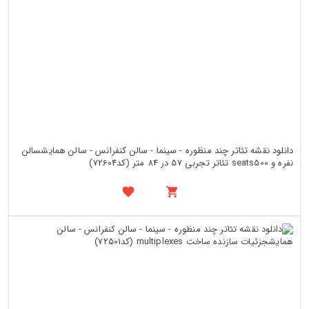
دانلود نقشه تئاتر چند منظوره - سینما - سالن کنفرانس - سالن همایشسالن
نفره و seats500 تئاتر تجربی 57 در 84 متر (کد72604)