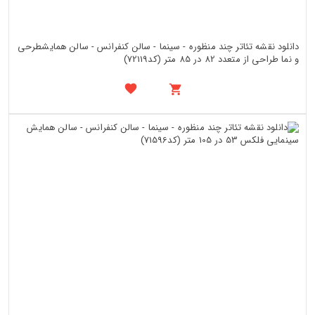
دانلود نقشه تئاتر چند منظوره - سینما - سالن کنفرانس - سالن همایشطرحی
و نما طراحی از متعدد 82 در 85 متر (کد72119)