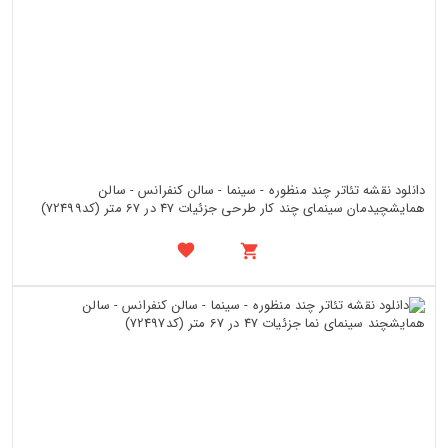
دانلود نقشه تئاتر چند منظوره - سینما - سالن کنفرانس - سالن
همایشچیدمان سینمای چند کار طرحی جزئیات 47 در 67 متر (کد72499)