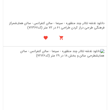
دانلود نقشه تئاتر چند منظوره - سینما - سالن کنفرانس - سالن همایشمرکز
فرهنگی طرحی دراز کردن طراحی 61 در 72 متر (کد72367)