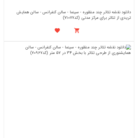
دانلود نقشه تئاتر چند منظوره - سینما - سالن کنفرانس - سالن همایش
تریدی از تئاتر برای مرکز مدنی (کد71077)