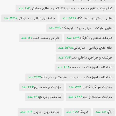
تئاتر چند منظوره - سینما - سالن کنفرانس - سالن همایش
603 عدد
هتل - رستوران - اقامتگاه
5486 عدد
ساختمان دولتی ، سازمانی
1428 عدد
هایپر مارکت - مرکز خرید - فروشگاه
2140 عدد
کارخانه صنعتی ، کارگاه
1879 عدد
طراحی سقف کاذب
120 عدد
خانه های ویلایی - سازمانی
5395 عدد
جزئیات و طراحی داخلی دفتر
364 عدد
دانشگاه ، آموزشکده ، موسسه
928 عدد
دانشگاه - آموزشکده - مدرسه - هنرستان - خوابگاه
2471 عدد
جزئیات میلگرد گذاری
573 عدد
جزئیات جاده سازی
263 عدد
جزئیات ساخت و ساز
7484 عدد
ساختمان مرتفع
691 عدد
باغ
1810 عدد
فرودگاه
609 عدد
برنامه ریزی شهری
1614 عدد