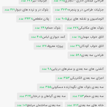
طراحی مبلمان اداری - تجاری
405 عدد
جزئیات تیر
678 عدد
جزئیات طراحی در و پنجره
3630 عدد
بلوک در و نرده های دیوار
461 عدد
اتوماسیون و نقشه های برق
905 عدد
پلان مقطعی
3438 عدد
بلوک های مکانیکی
677 عدد
بلوک حمام
248 عدد
اتاق خواب مهمان
18 عدد
کمد دیواری لباس
405 عدد
اتاق خواب کودکان
39 عدد
پروژه معروف
167 عدد
طراحی سه بعدی
598 عدد
کشتی های سه بعدی و سفرهای دریایی
98 عدد
اجزای سه بعدی الکتریکی
353 عدد
سه بعدی بلوک های نگهدارنده مسکونی
355 عدد
سه بعدی حمام
253 عدد
سه بعدی گیاهان و درختان
324 عدد
خانه های سه بعدی
1612 عدد
سه بعدی ساختمان مرتفع
107 عدد