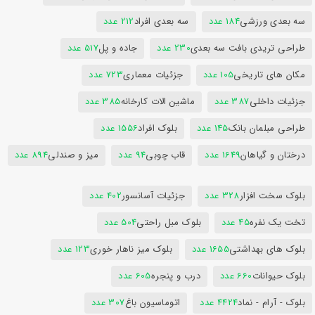
سه بعدی ورزشی
184 عدد
سه بعدی افراد
212 عدد
طراحی تریدی بافت سه بعدی
230 عدد
جاده و پل
517 عدد
مکان های تاریخی
105 عدد
جزئیات معماری
723 عدد
جزئیات داخلی
387 عدد
ماشین الات کارخانه
385 عدد
طراحی مبلمان بانک
145 عدد
بلوک افراد
1556 عدد
درختان و گیاهان
1649 عدد
قاب چوبی
94 عدد
میز و صندلی
894 عدد
بلوک سخت افزار
328 عدد
جزئیات آسانسور
402 عدد
تخت یک نفره
45 عدد
بلوک مبل راحتی
504 عدد
بلوک های بهداشتی
1655 عدد
بلوک میز ناهار خوری
123 عدد
بلوک حیوانات
660 عدد
درب و پنجره
605 عدد
بلوک - آرام - نماد
4424 عدد
اتوماسیون باغ
307 عدد