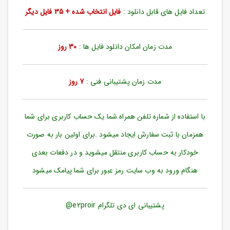
ورود
تعداد فایل های قابل دانلود :
فایل انتخاب شده + 35 فایل دیگر
به
حساب
کاربری
مدت زمان امکان دانلود فایل ها :
30 روز
ثبت
نام
مدت زمان پشتیبانی فنی :
7 روز
بازیابی
رمز
عبور
با استفاده از شماره تلفن همراه شما یک حساب کاربری برای شما
علاقه
همزمان با ثبت سفارش ایجاد میشود .برای اولین بار به صورت
مندی
ها
خودکار به حساب کاربری منتقل میشوید و در دفعات بعدی
هنگام ورود به وب سایت رمز عبور برای شما پیامک میشود
پشتیبانی ای دی تلگرام e2proir@