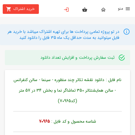
نو
خرید اشتراک
X
بستن
منو
محصولات
در تو پروژه تمامی پرداخت ها برای تهیه اشتراک میباشد با خرید هر
فایل میتوانید به مدت حداقل یک ماه 35 فایل را دانلود کنید
تهیه
اشتراک
ثبت سفارش پرداخت و افزایش تعداد دانلود
راهنما
نام فایل : دانلود نقشه تئاتر چند منظوره - سینما - سالن کنفرانس
دانلود
خرید
- سالن همایشتئاتر 350 تماشاگر نما و بخش 34 در 57 متر
ها
(کد70965)
حساب
شناسه محصول و کد فایل :
70965
کاربری