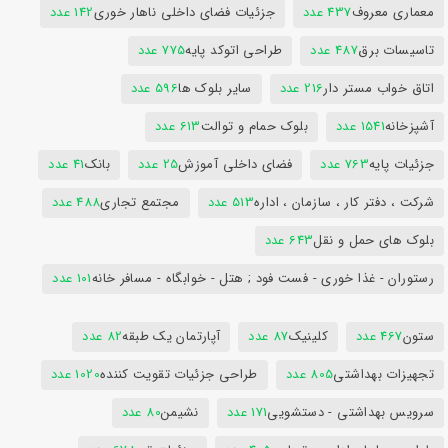
معماری معروف
437 عدد
جزئیات فضای داخلی ناهار خوری
142 عدد
تاسیسات برق
487 عدد
طراحی اتوکد پایه
775 عدد
اتاق خواب مستر دار
216 عدد
سایر بلوک ها
596 عدد
آشپزخانه
1541 عدد
بلوک حمام و توالت
613 عدد
جزئیات پایه
763 عدد
فضای داخلی آموزش
25 عدد
بانک
41 عدد
شرکت ، دفتر کار ، سازمان ، اداره
513 عدد
مجتمع تجاری
488 عدد
بلوک های حمل و نقل
643 عدد
رستوران - غذا خوری - فست فود ; هتل - خوابگاه - مسافر خانه
101 عدد
ستون
467 عدد
کلینیک
87 عدد
آپارتمان یک طبقه
82 عدد
تجهیزات بهداشتی
805 عدد
طراحی جزئیات تقویت کننده
1020 عدد
سرویس بهداشتی - دستشویی
171 عدد
نشیمن
80 عدد