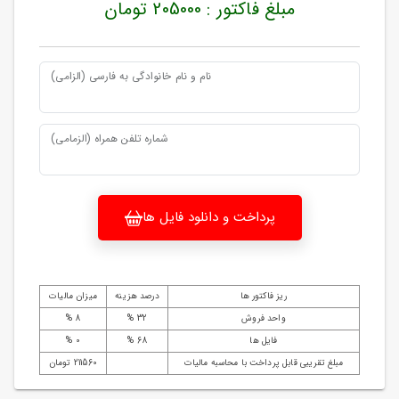
مبلغ فاکتور : 205000 تومان
نام و نام خانوادگی به فارسی (الزامی)
شماره تلفن همراه (الزمامی)
پرداخت و دانلود فایل ها
ریز فاکتور ها
درصد هزینه
میزان مالیات
واحد فروش
32 %
8 %
فایل ها
68 %
0 %
مبلغ تقریبی قابل پرداخت با محاسبه مالیات
211560 تومان