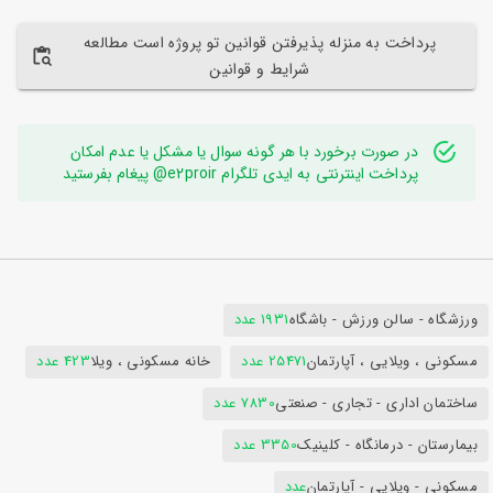
پرداخت به منزله پذیرفتن قوانین تو پروژه است مطالعه
شرایط و قوانین
در صورت برخورد با هر گونه سوال یا مشکل یا عدم امکان
پرداخت اینترنتی به ایدی تلگرام e2proir@ پیغام بفرستید
ورزشگاه - سالن ورزش - باشگاه
1931 عدد
مسکونی ، ویلایی ، آپارتمان
25471 عدد
خانه مسکونی ، ویلا
423 عدد
ساختمان اداری - تجاری - صنعتی
7830 عدد
بیمارستان - درمانگاه - کلینیک
3350 عدد
مسکونی - ویلایی - آپارتمان
عدد