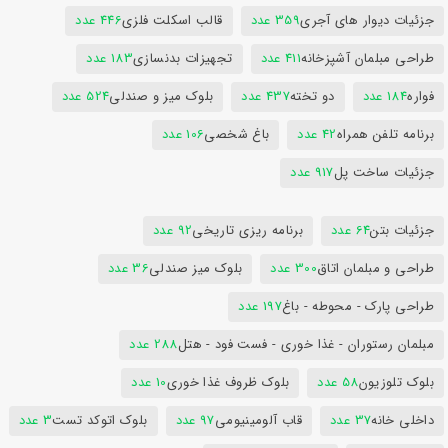
جزئیات دیوار های آجری
359 عدد
قالب اسکلت فلزی
446 عدد
طراحی مبلمان آشپزخانه
411 عدد
تجهیزات بدنسازی
183 عدد
فواره
184 عدد
دو تخته
437 عدد
بلوک میز و صندلی
524 عدد
برنامه تلفن همراه
42 عدد
باغ شخصی
106 عدد
جزئیات ساخت پل
917 عدد
جزئیات بتن
64 عدد
برنامه ریزی تاریخی
92 عدد
طراحی و مبلمان اتاق
300 عدد
بلوک میز صندلی
36 عدد
طراحی پارک - محوطه - باغ
197 عدد
مبلمان رستوران - غذا خوری - فست فود - هتل
288 عدد
بلوک تلوزیون
58 عدد
بلوک ظروف غذا خوری
10 عدد
داخلی خانه
37 عدد
قاب آلومینیومی
97 عدد
بلوک اتوکد تست
3 عدد