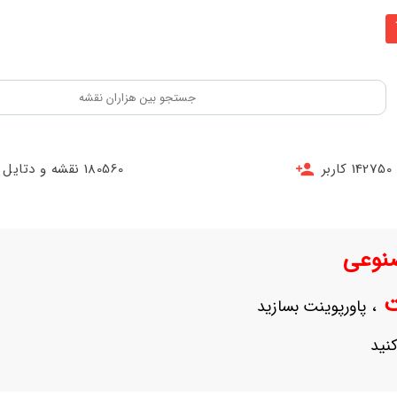
142750 کاربر
180560 نقشه و دتایل
نوعی
نت
، پاورپوینت بسازید
نید