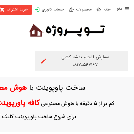
X
محصولات
حساب کاربری
خرید اشتراک
بستن
منو
محصولات
تهیه
اشتراک
سفارش انجام نقشه کشی
راهنما
09170547167
دانلود
ساخت پاوپوینت با
هوش مص
خرید
ها
کافه پاورپوی
کم تر از 5 دقیقه با هوش مصنوعی
حساب
برای شروع ساخت پاورپوینت کلیک ک
کاربری