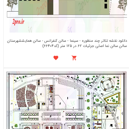
دانلود نقشه تئاتر چند منظوره - سینما - سالن کنفرانس - سالن همایششهرستان
سالن سالن نما اصلی جزئیات 62 در 125 متر (کد66404)