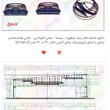
دانلود نقشه تئاتر چند منظوره - سینما - سالن کنفرانس - سالن همایشنما و
بخش با نمای ایزومتریک سالن آمفی تئاتر 30 در 30 متر (کد70956)