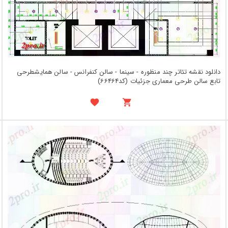
دانلود نقشه تئاتر چند منظوره - سینما - سالن کنفرانس - سالن همایشطرحی
تابع سالن طرحی معماری جزئیات (کد66464)