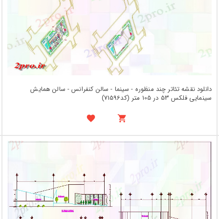
دانلود نقشه تئاتر چند منظوره - سینما - سالن کنفرانس - سالن همایش
سینمایی فلکس 53 در 105 متر (کد71596)