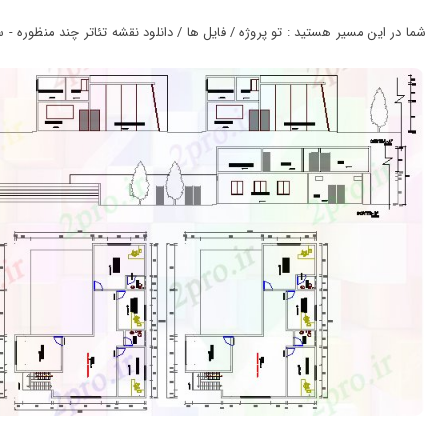
ورود
به
شما در این مسیر هستید : تو پروژه / فایل ها / دانلود نقشه تئاتر چند منظوره - 
حساب
کاربری
ثبت
نام
بازیابی
رمز
عبور
علاقه
مندی
ها