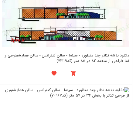
دانلود نقشه تئاتر چند منظوره - سینما - سالن کنفرانس - سالن همایشطرحی و
نما طراحی از متعدد 82 در 85 متر (کد72119)