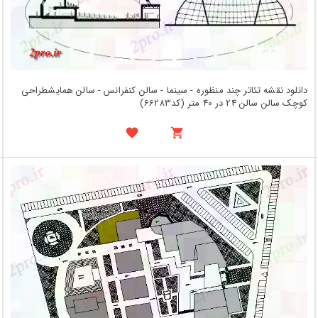
دانلود نقشه تئاتر چند منظوره - سینما - سالن کنفرانس - سالن همایشطراحی
کوچک سالن سالن 24 در 40 متر (کد66283)