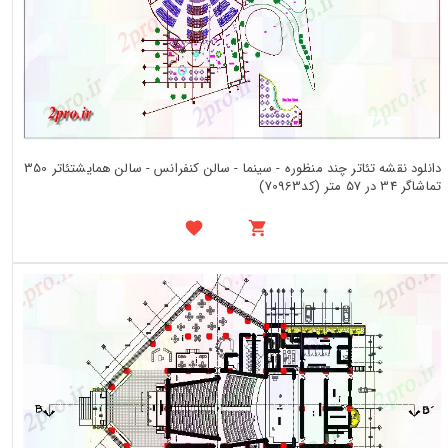
دانلود نقشه تئاتر چند منظوره - سینما - سالن کنفرانس - سالن همایشتئاتر 350
تماشاگر 34 در 57 متر (کد70963)