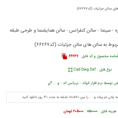
الن جزئیات (کد66267)
ره - سینما - سالن کنفرانس - سالن همایشنما و طرحی طبقه
وط به سالن های سالن جزئیات (کد66267)
ناسه محصول و کد فایل :
66267
نوع فایل : Cad Dwg Dxf
ش توسط نرم افزار اتوکد - بریکس کد - و ...
هزینه فایل :
850000
:
205000 تومان