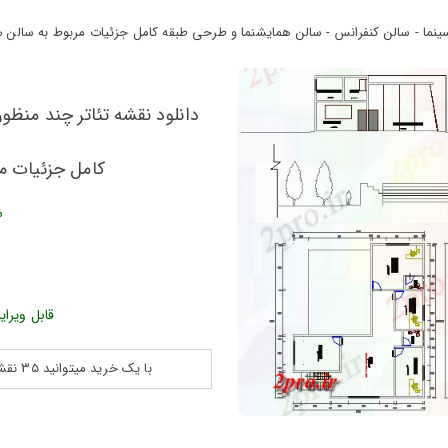
سینما - سالن کنفرانس - سالن همایشنما و طرحی طبقه کامل جزئیات مربوط به سالن های س
دانلود نقشه تئاتر چند منظو
کامل جزئیات مرب
ش
قابل ویرای
با یک خرید میتوانید 35 نقشه پلان جزییات و ... را بین 180560 نقشه به مدت 30 روز دانلود کنید