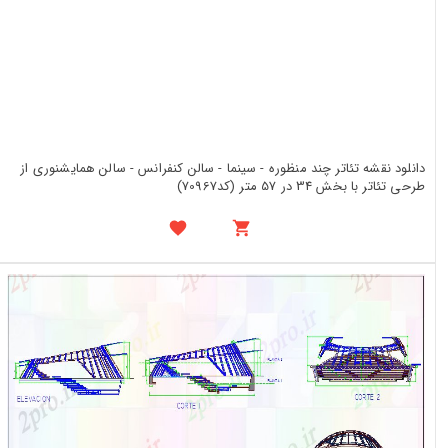
دانلود نقشه تئاتر چند منظوره - سینما - سالن کنفرانس - سالن همایشنوری از
طرحی تئاتر با بخش 34 در 57 متر (کد70967)