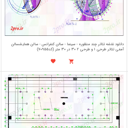
دانلود نقشه تئاتر چند منظوره - سینما - سالن کنفرانس - سالن همایشسالن
آمفی تئاتر طرحی 1 و طرحی 2 30 در 30 متر (کد70955)