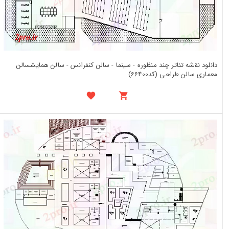
دانلود نقشه تئاتر چند منظوره - سینما - سالن کنفرانس - سالن همایشسالن
معماری سالن طراحی (کد66400)