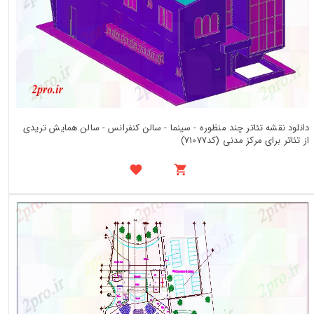
دانلود نقشه تئاتر چند منظوره - سینما - سالن کنفرانس - سالن همایش تریدی
از تئاتر برای مرکز مدنی (کد71077)