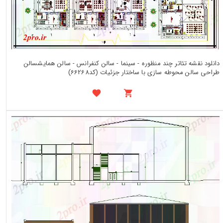
دانلود نقشه تئاتر چند منظوره - سینما - سالن کنفرانس - سالن همایشسالن
طراحی سالن محوطه سازی با ساختار جزئیات (کد66268)