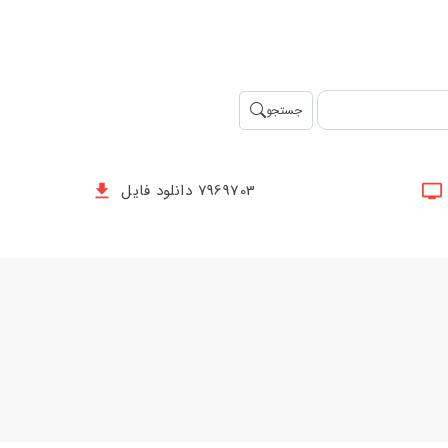
جستجو
7969703 دانلود فایل