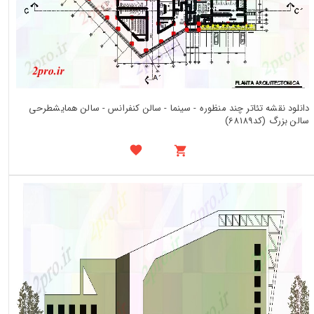
دانلود نقشه تئاتر چند منظوره - سینما - سالن کنفرانس - سالن همایشطرحی
سالن بزرگ (کد68189)