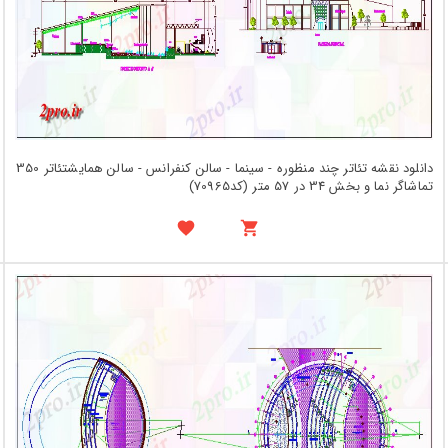
دانلود نقشه تئاتر چند منظوره - سینما - سالن کنفرانس - سالن همایشتئاتر 350
تماشاگر نما و بخش 34 در 57 متر (کد70965)