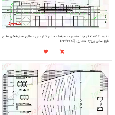
دانلود نقشه تئاتر چند منظوره - سینما - سالن کنفرانس - سالن همایششهرستان
تابع سالن پروژه معماری (کد66467)