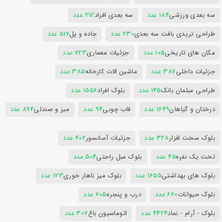
سه بعدی ورزشی
184 عدد
سه بعدی افراد
212 عدد
طراحی تریدی بافت سه بعدی
230 عدد
جاده و پل
517 عدد
مکان های تاریخی
105 عدد
جزئیات معماری
723 عدد
جزئیات داخلی
387 عدد
ماشین الات کارخانه
385 عدد
طراحی مبلمان بانک
145 عدد
بلوک افراد
1556 عدد
درختان و گیاهان
1649 عدد
قاب چوبی
94 عدد
میز و صندلی
894 عدد
بلوک سخت افزار
328 عدد
جزئیات آسانسور
402 عدد
تخت یک نفره
45 عدد
بلوک مبل راحتی
504 عدد
بلوک های بهداشتی
1655 عدد
بلوک میز ناهار خوری
123 عدد
بلوک حیوانات
660 عدد
درب و پنجره
605 عدد
بلوک - آرام - نماد
4424 عدد
اتوماسیون باغ
307 عدد