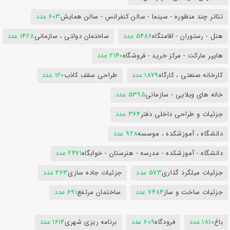
تئاتر چند منظوره - سینما - سالن کنفرانس - سالن همایش
603 عدد
هتل - رستوران - اقامتگاه
5486 عدد
ساختمان دولتی ، سازمانی
1428 عدد
هایپر مارکت - مرکز خرید - فروشگاه
2140 عدد
کارخانه صنعتی ، کارگاه
1879 عدد
طراحی سقف کاذب
120 عدد
خانه های ویلایی - سازمانی
5395 عدد
جزئیات و طراحی داخلی دفتر
364 عدد
دانشگاه ، آموزشکده ، موسسه
928 عدد
دانشگاه - آموزشکده - مدرسه - هنرستان - خوابگاه
2471 عدد
جزئیات میلگرد گذاری
573 عدد
جزئیات جاده سازی
263 عدد
جزئیات ساخت و ساز
7484 عدد
ساختمان مرتفع
691 عدد
باغ
1810 عدد
فرودگاه
609 عدد
برنامه ریزی شهری
1614 عدد