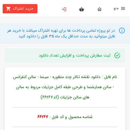
نو
خرید اشتراک
X
بستن
منو
محصولات
در تو پروژه تمامی پرداخت ها برای تهیه اشتراک میباشد با خرید هر
فایل میتوانید به مدت حداقل یک ماه 35 فایل را دانلود کنید
تهیه
اشتراک
ثبت سفارش پرداخت و افزایش تعداد دانلود
راهنما
نام فایل : دانلود نقشه تئاتر چند منظوره - سینما - سالن کنفرانس
دانلود
خرید
- سالن همایشنما و طرحی طبقه کامل جزئیات مربوط به سالن
ها
های سالن جزئیات (کد66267)
حساب
شناسه محصول و کد فایل :
66267
کاربری