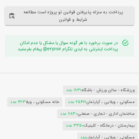
پرداخت به منزله پذیرفتن قوانین تو پروژه است مطالعه
شرایط و قوانین
در صورت برخورد با هر گونه سوال یا مشکل یا عدم امکان
پرداخت اینترنتی به ایدی تلگرام e2proir@ پیغام بفرستید
ورزشگاه - سالن ورزش - باشگاه
1931 عدد
مسکونی ، ویلایی ، آپارتمان
25471 عدد
خانه مسکونی ، ویلا
423 عدد
ساختمان اداری - تجاری - صنعتی
7830 عدد
بیمارستان - درمانگاه - کلینیک
3350 عدد
مسکونی - ویلایی - آپارتمان
عدد