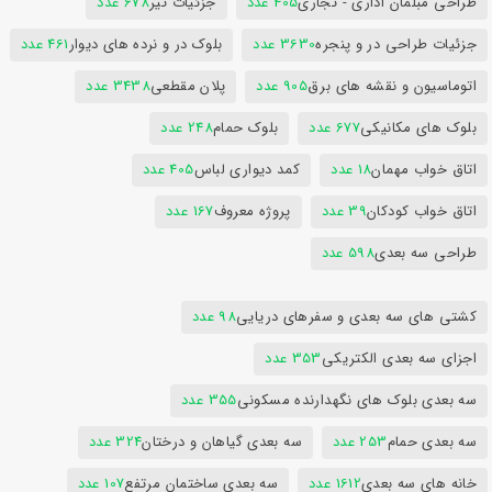
طراحی مبلمان اداری - تجاری
405 عدد
جزئیات تیر
678 عدد
جزئیات طراحی در و پنجره
3630 عدد
بلوک در و نرده های دیوار
461 عدد
اتوماسیون و نقشه های برق
905 عدد
پلان مقطعی
3438 عدد
بلوک های مکانیکی
677 عدد
بلوک حمام
248 عدد
اتاق خواب مهمان
18 عدد
کمد دیواری لباس
405 عدد
اتاق خواب کودکان
39 عدد
پروژه معروف
167 عدد
طراحی سه بعدی
598 عدد
کشتی های سه بعدی و سفرهای دریایی
98 عدد
اجزای سه بعدی الکتریکی
353 عدد
سه بعدی بلوک های نگهدارنده مسکونی
355 عدد
سه بعدی حمام
253 عدد
سه بعدی گیاهان و درختان
324 عدد
خانه های سه بعدی
1612 عدد
سه بعدی ساختمان مرتفع
107 عدد