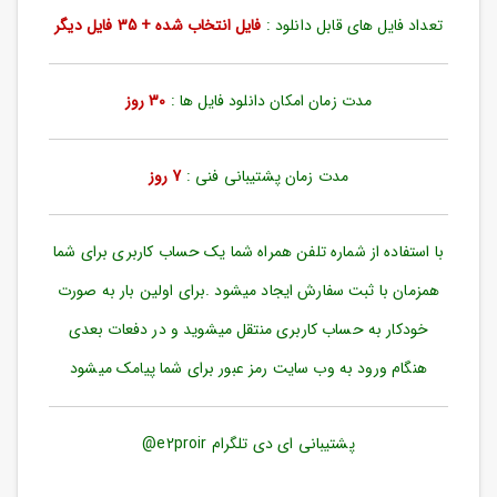
ورود
تعداد فایل های قابل دانلود :
فایل انتخاب شده + 35 فایل دیگر
به
حساب
کاربری
مدت زمان امکان دانلود فایل ها :
30 روز
ثبت
نام
مدت زمان پشتیبانی فنی :
7 روز
بازیابی
رمز
عبور
با استفاده از شماره تلفن همراه شما یک حساب کاربری برای شما
علاقه
همزمان با ثبت سفارش ایجاد میشود .برای اولین بار به صورت
مندی
ها
خودکار به حساب کاربری منتقل میشوید و در دفعات بعدی
هنگام ورود به وب سایت رمز عبور برای شما پیامک میشود
پشتیبانی ای دی تلگرام e2proir@