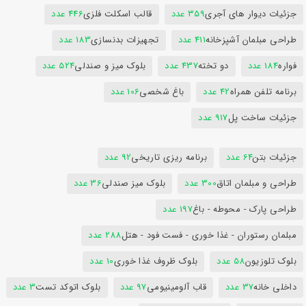
جزئیات دیوار های آجری
359 عدد
قالب اسکلت فلزی
446 عدد
طراحی مبلمان آشپزخانه
411 عدد
تجهیزات بدنسازی
183 عدد
فواره
184 عدد
دو تخته
437 عدد
بلوک میز و صندلی
524 عدد
برنامه تلفن همراه
42 عدد
باغ شخصی
106 عدد
جزئیات ساخت پل
917 عدد
جزئیات بتن
64 عدد
برنامه ریزی تاریخی
92 عدد
طراحی و مبلمان اتاق
300 عدد
بلوک میز صندلی
36 عدد
طراحی پارک - محوطه - باغ
197 عدد
مبلمان رستوران - غذا خوری - فست فود - هتل
288 عدد
بلوک تلوزیون
58 عدد
بلوک ظروف غذا خوری
10 عدد
داخلی خانه
37 عدد
قاب آلومینیومی
97 عدد
بلوک اتوکد تست
3 عدد