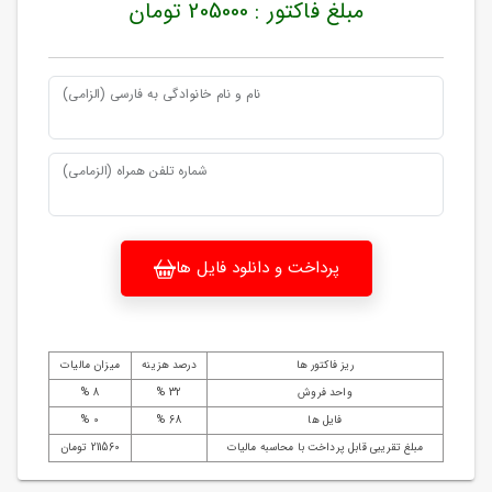
مبلغ فاکتور : 205000 تومان
نام و نام خانوادگی به فارسی (الزامی)
شماره تلفن همراه (الزمامی)
پرداخت و دانلود فایل ها
ریز فاکتور ها
درصد هزینه
میزان مالیات
واحد فروش
32 %
8 %
فایل ها
68 %
0 %
مبلغ تقریبی قابل پرداخت با محاسبه مالیات
211560 تومان