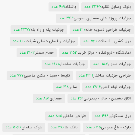
بلوک وسایل نقلیه
2367 عدد
باشگاه
409 عدد
جزئیات پروژه های معماری عمومی
344 عدد
جزئیات طراحی تسویه خانه
120 عدد
جزئیات پله و راه پله
2377 عدد
برق کشی - اتصالات
566 عدد
جزئیات و فضای داخلی شرکت
160 عدد
نمایشگاه - فروشگاه - مرکز خرید
353 عدد
حمام مستر
2103 عدد
جزئیات ستون
1157 عدد
جزئیات ساختار
1908 عدد
طراحی جزئیات ساختار
4211 عدد
کلیسا - معبد - مکان مذهبی
777 عدد
جزئیات لوله کشی
2914 عدد
سالن
38 عدد
اتاق نشیمن - حال - پذیرایی
261 عدد
معماری
881 عدد
برق مسکونی
496 عدد
طراحی داخلی
805 عدد
پارک - باغ عمومی
635 عدد
بانک ها
276 عدد
بلوک مبلمان
5066 عدد