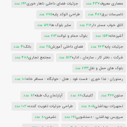
معماری معروف
437 عدد
جزئیات فضای داخلی ناهار خوری
142 عدد
تاسیسات برق
487 عدد
طراحی اتوکد پایه
775 عدد
اتاق خواب مستر دار
216 عدد
سایر بلوک ها
596 عدد
آشپزخانه
1541 عدد
بلوک حمام و توالت
613 عدد
جزئیات پایه
763 عدد
فضای داخلی آموزش
25 عدد
بانک
41 عدد
شرکت ، دفتر کار ، سازمان ، اداره
513 عدد
مجتمع تجاری
488 عدد
بلوک های حمل و نقل
643 عدد
رستوران - غذا خوری - فست فود ; هتل - خوابگاه - مسافر خانه
101 عدد
ستون
467 عدد
کلینیک
87 عدد
آپارتمان یک طبقه
82 عدد
تجهیزات بهداشتی
805 عدد
طراحی جزئیات تقویت کننده
1020 عدد
سرویس بهداشتی - دستشویی
171 عدد
نشیمن
80 عدد