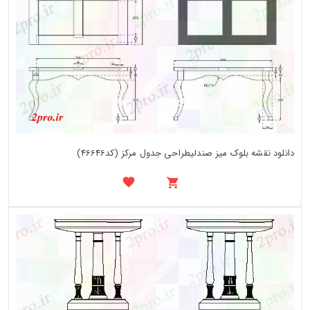
دانلود نقشه بلوک میز صندلیطراحی جدول مرکز (کد46646)