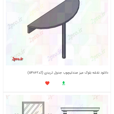
دانلود نقشه بلوک میز صندلیچوب جدول تریدی (کد54862)