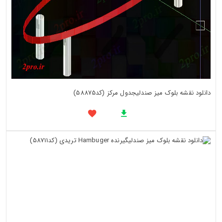
دانلود نقشه بلوک میز صندلیجدول مرکز (کد58875)