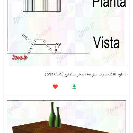
دانلود نقشه بلوک میز صندلیخر صندلی (کد59889)