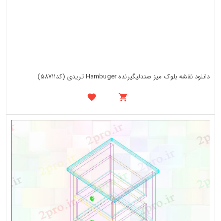
دانلود نقشه بلوک میز صندلیگیرنده Hambuger تریدی (کد58711)