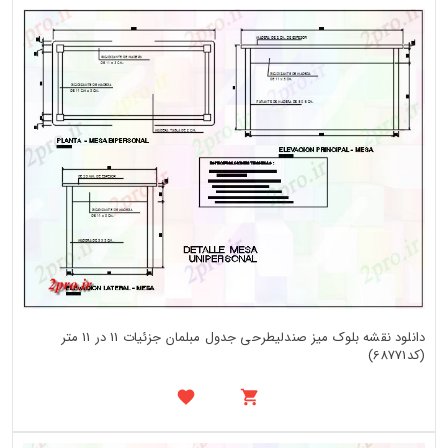
دانلود نقشه بلوک میز صندلیطرحی جدول مبلمان جزئیات 11 در 11 متر
(کد68771)