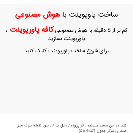
ورود
به
ساخت پاوپوینت با
هوش مصنوعی
حساب
کاربری
کافه پاورپوینت
کم تر از 5 دقیقه با هوش مصنوعی
،
ثبت
پاورپوینت بسازید
نام
بازیابی
برای شروع ساخت پاورپوینت کلیک کنید
رمز
عبور
علاقه
مندی
ها
شما در این مسیر هستید : تو پروژه / فایل ها / دانلود نقشه بلوک میز
صندلی مرکز جدول (کد55010)