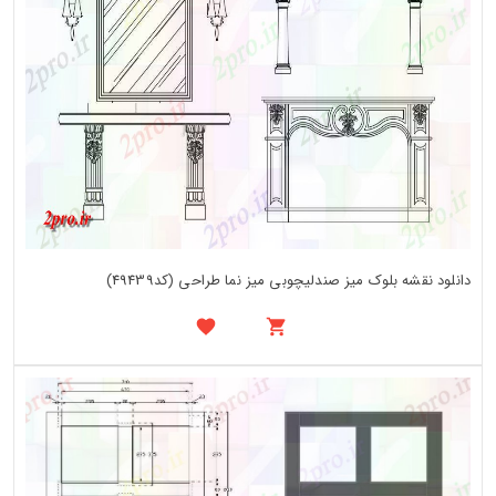
دانلود نقشه بلوک میز صندلیچوبی میز نما طراحی (کد49439)