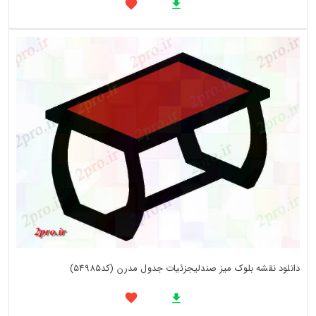
دانلود نقشه بلوک میز صندلیجزئیات جدول مدرن (کد54985)