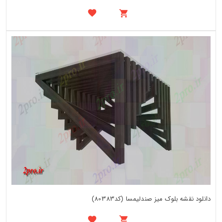
دانلود نقشه بلوک میز صندلیمسا (کد80383)