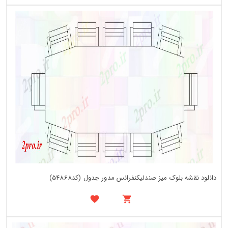
دانلود نقشه بلوک میز صندلیکنفرانس مدور جدول (کد54868)