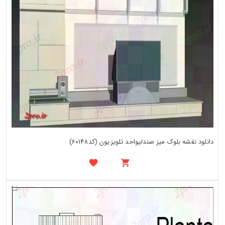
دانلود نقشه بلوک میز صندلیواحد تلویزیون (کد60148)