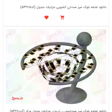
دانلود نقشه بلوک میز صندلی کشویی جزئیات جدول (کد54995)
دانلود نقشه بلوک میز صندلیمدرن تریدی جزئیات جدول مرکز (کد54990)