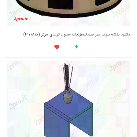
دانلود نقشه بلوک میز صندلیجزئیات جدول تریدی مرکز (کد41781)