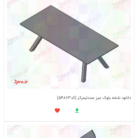
دانلود نقشه بلوک میز صندلیمرکز (کد54863)