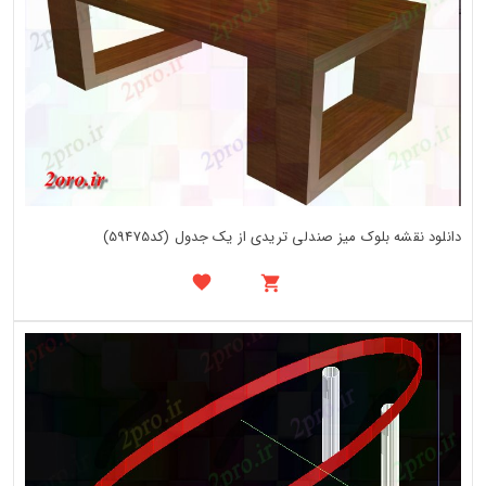
دانلود نقشه بلوک میز صندلی تریدی از یک جدول (کد59475)