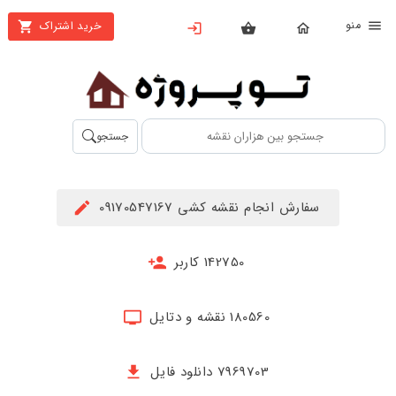
نو
خرید اشتراک
X
بستن
منو
محصولات
تهیه
جستجو
اشتراک
راهنما
سفارش انجام نقشه کشی 09170547167
دانلود
خرید
142750 کاربر
ها
180560 نقشه و دتایل
حساب
کاربری
7969703 دانلود فایل