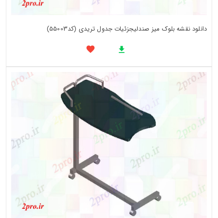
دانلود نقشه بلوک میز صندلیجزئیات جدول تریدی (کد55003)