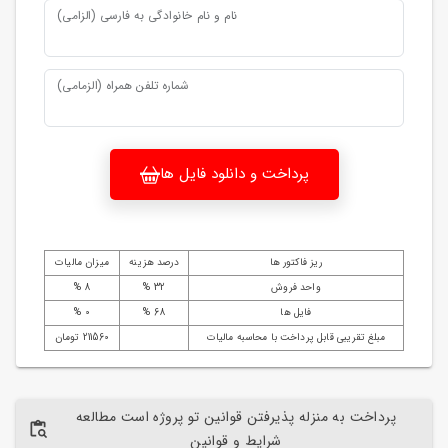
نام و نام خانوادگی به فارسی (الزامی)
شماره تلفن همراه (الزمامی)
پرداخت و دانلود فایل ها
ریز فاکتور ها
درصد هزینه
میزان مالیات
واحد فروش
32 %
8 %
فایل ها
68 %
0 %
مبلغ تقریبی قابل پرداخت با محاسبه مالیات
211560 تومان
پرداخت به منزله پذیرفتن قوانین تو پروژه است مطالعه
شرایط و قوانین