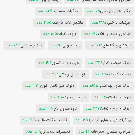
مکان های تاریخی
105 عدد
جزئیات معماری
723 عدد
جزئیات داخلی
387 عدد
ماشین الات کارخانه
385 عدد
طراحی مبلمان بانک
145 عدد
بلوک افراد
1556 عدد
درختان و گیاهان
1649 عدد
قاب چوبی
94 عدد
میز و صندلی
894 عدد
بلوک سخت افزار
328 عدد
جزئیات آسانسور
402 عدد
تخت یک نفره
45 عدد
بلوک مبل راحتی
504 عدد
بلوک های بهداشتی
1655 عدد
بلوک میز ناهار خوری
123 عدد
بلوک حیوانات
660 عدد
درب و پنجره
605 عدد
بلوک - آرام - نماد
4424 عدد
اتوماسیون باغ
307 عدد
جزئیات دیوار های آجری
359 عدد
قالب اسکلت فلزی
446 عدد
طراحی مبلمان آشپزخانه
411 عدد
تجهیزات بدنسازی
183 عدد