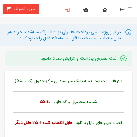
نو
خرید اشتراک
X
بستن
منو
محصولات
در تو پروژه تمامی پرداخت ها برای تهیه اشتراک میباشد با خرید هر
فایل میتوانید به مدت حداقل یک ماه 35 فایل را دانلود کنید
تهیه
اشتراک
ثبت سفارش پرداخت و افزایش تعداد دانلود
راهنما
نام فایل : دانلود نقشه بلوک میز صندلی مرکز جدول (کد55010)
دانلود
خرید
ها
شناسه محصول و کد فایل :
55010
حساب
تعداد فایل های قابل دانلود :
فایل انتخاب شده + 35 فایل دیگر
کاربری