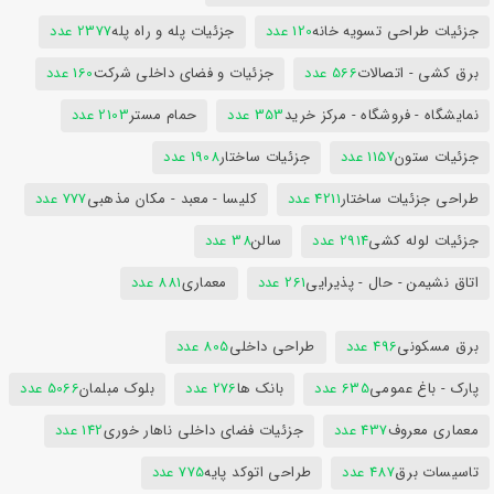
جزئیات طراحی تسویه خانه
120 عدد
جزئیات پله و راه پله
2377 عدد
برق کشی - اتصالات
566 عدد
جزئیات و فضای داخلی شرکت
160 عدد
نمایشگاه - فروشگاه - مرکز خرید
353 عدد
حمام مستر
2103 عدد
جزئیات ستون
1157 عدد
جزئیات ساختار
1908 عدد
طراحی جزئیات ساختار
4211 عدد
کلیسا - معبد - مکان مذهبی
777 عدد
جزئیات لوله کشی
2914 عدد
سالن
38 عدد
اتاق نشیمن - حال - پذیرایی
261 عدد
معماری
881 عدد
برق مسکونی
496 عدد
طراحی داخلی
805 عدد
پارک - باغ عمومی
635 عدد
بانک ها
276 عدد
بلوک مبلمان
5066 عدد
معماری معروف
437 عدد
جزئیات فضای داخلی ناهار خوری
142 عدد
تاسیسات برق
487 عدد
طراحی اتوکد پایه
775 عدد