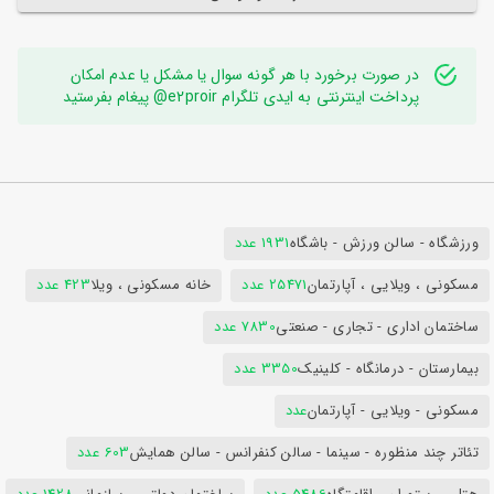
در صورت برخورد با هر گونه سوال یا مشکل یا عدم امکان
پرداخت اینترنتی به ایدی تلگرام e2proir@ پیغام بفرستید
ورزشگاه - سالن ورزش - باشگاه
1931 عدد
مسکونی ، ویلایی ، آپارتمان
25471 عدد
خانه مسکونی ، ویلا
423 عدد
ساختمان اداری - تجاری - صنعتی
7830 عدد
بیمارستان - درمانگاه - کلینیک
3350 عدد
مسکونی - ویلایی - آپارتمان
عدد
تئاتر چند منظوره - سینما - سالن کنفرانس - سالن همایش
603 عدد