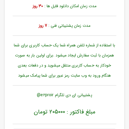
ورود
مدت زمان امکان دانلود فایل ها :
30 روز
به
حساب
کاربری
مدت زمان پشتیبانی فنی :
7 روز
ثبت
نام
با استفاده از شماره تلفن همراه شما یک حساب کاربری برای شما
بازیابی
رمز
همزمان با ثبت سفارش ایجاد میشود .برای اولین بار به صورت
عبور
خودکار به حساب کاربری منتقل میشوید و در دفعات بعدی
علاقه
هنگام ورود به وب سایت رمز عبور برای شما پیامک میشود
مندی
ها
پشتیبانی ای دی تلگرام e2proir@
مبلغ فاکتور : 205000 تومان