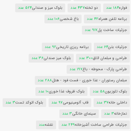
فواره
184 عدد
دو تخته
437 عدد
بلوک میز و صندلی
524 عدد
برنامه تلفن همراه
42 عدد
باغ شخصی
106 عدد
جزئیات ساخت پل
917 عدد
جزئیات بتن
64 عدد
برنامه ریزی تاریخی
92 عدد
طراحی و مبلمان اتاق
300 عدد
بلوک میز صندلی
36 عدد
طراحی پارک - محوطه - باغ
197 عدد
مبلمان رستوران - غذا خوری - فست فود - هتل
288 عدد
بلوک تلوزیون
58 عدد
بلوک ظروف غذا خوری
10 عدد
داخلی خانه
37 عدد
قاب آلومینیومی
97 عدد
بلوک اتوکد تست
3 عدد
نمازخانه
3 عدد
سینمای خانگی
3 عدد
جزئیات طراحی ساخت آشپزخانه
249 عدد
نقشه
عدد