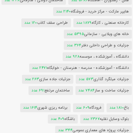
هتل - رستوران - اقامتگاه
5486 عدد
ساختمان دولتی ، سازمانی
1428 عدد
هایپر مارکت - مرکز خرید - فروشگاه
2140 عدد
کارخانه صنعتی ، کارگاه
1879 عدد
طراحی سقف کاذب
120 عدد
خانه های ویلایی - سازمانی
5395 عدد
جزئیات و طراحی داخلی دفتر
364 عدد
دانشگاه ، آموزشکده ، موسسه
928 عدد
دانشگاه - آموزشکده - مدرسه - هنرستان - خوابگاه
2471 عدد
جزئیات میلگرد گذاری
573 عدد
جزئیات جاده سازی
263 عدد
جزئیات ساخت و ساز
7484 عدد
ساختمان مرتفع
691 عدد
باغ
1810 عدد
فرودگاه
609 عدد
برنامه ریزی شهری
1614 عدد
بلوک وسایل نقلیه
2367 عدد
باشگاه
409 عدد
جزئیات پروژه های معماری عمومی
344 عدد