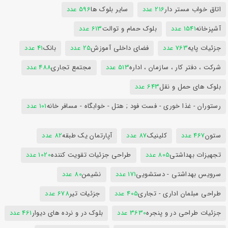
اتاق خواب مستر دار
216 عدد
سایر بلوک ها
596 عدد
آشپزخانه
1541 عدد
بلوک حمام و توالت
613 عدد
جزئیات پایه
763 عدد
فضای داخلی آموزش
25 عدد
بانک
41 عدد
شرکت ، دفتر کار ، سازمان ، اداره
513 عدد
مجتمع تجاری
488 عدد
بلوک های حمل و نقل
643 عدد
رستوران - غذا خوری - فست فود ; هتل - خوابگاه - مسافر خانه
101 عدد
ستون
467 عدد
کلینیک
87 عدد
آپارتمان یک طبقه
82 عدد
تجهیزات بهداشتی
805 عدد
طراحی جزئیات تقویت کننده
1020 عدد
سرویس بهداشتی - دستشویی
171 عدد
نشیمن
80 عدد
طراحی مبلمان اداری - تجاری
405 عدد
جزئیات تیر
678 عدد
جزئیات طراحی در و پنجره
3630 عدد
بلوک در و نرده های دیوار
461 عدد