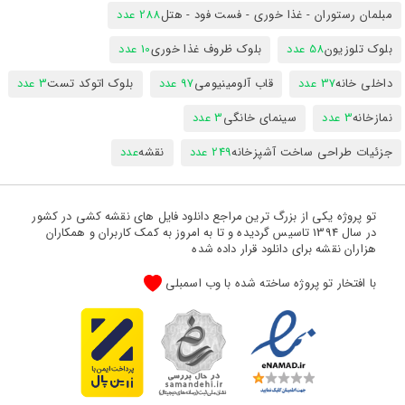
مبلمان رستوران - غذا خوری - فست فود - هتل
288 عدد
بلوک تلوزیون
58 عدد
بلوک ظروف غذا خوری
10 عدد
داخلی خانه
37 عدد
قاب آلومینیومی
97 عدد
بلوک اتوکد تست
3 عدد
نمازخانه
3 عدد
سینمای خانگی
3 عدد
جزئیات طراحی ساخت آشپزخانه
249 عدد
نقشه
عدد
تو پروژه یکی از بزرگ ترین مراجع دانلود فایل های نقشه کشی در کشور
در سال 1394 تاسیس گردیده و تا به امروز به کمک کاربران و همکاران
هزاران نقشه برای دانلود قرار داده شده
با افتخار تو پروژه ساخته شده با وب اسمبلی