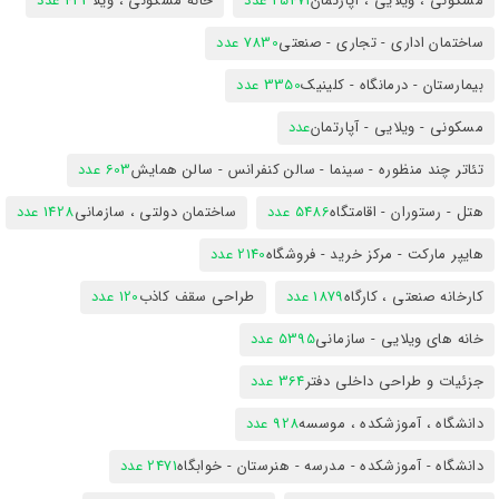
مسکونی ، ویلایی ، آپارتمان
25471 عدد
خانه مسکونی ، ویلا
423 عدد
ساختمان اداری - تجاری - صنعتی
7830 عدد
بیمارستان - درمانگاه - کلینیک
3350 عدد
مسکونی - ویلایی - آپارتمان
عدد
تئاتر چند منظوره - سینما - سالن کنفرانس - سالن همایش
603 عدد
هتل - رستوران - اقامتگاه
5486 عدد
ساختمان دولتی ، سازمانی
1428 عدد
هایپر مارکت - مرکز خرید - فروشگاه
2140 عدد
کارخانه صنعتی ، کارگاه
1879 عدد
طراحی سقف کاذب
120 عدد
خانه های ویلایی - سازمانی
5395 عدد
جزئیات و طراحی داخلی دفتر
364 عدد
دانشگاه ، آموزشکده ، موسسه
928 عدد
دانشگاه - آموزشکده - مدرسه - هنرستان - خوابگاه
2471 عدد