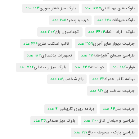
بلوک های بهداشتی
1655 عدد
بلوک میز ناهار خوری
123 عدد
بلوک حیوانات
660 عدد
درب و پنجره
605 عدد
بلوک - آرام - نماد
4424 عدد
اتوماسیون باغ
307 عدد
جزئیات دیوار های آجری
359 عدد
قالب اسکلت فلزی
446 عدد
طراحی مبلمان آشپزخانه
411 عدد
تجهیزات بدنسازی
183 عدد
فواره
184 عدد
دو تخته
437 عدد
بلوک میز و صندلی
524 عدد
برنامه تلفن همراه
42 عدد
باغ شخصی
106 عدد
جزئیات ساخت پل
917 عدد
جزئیات بتن
64 عدد
برنامه ریزی تاریخی
92 عدد
طراحی و مبلمان اتاق
300 عدد
بلوک میز صندلی
36 عدد
طراحی پارک - محوطه - باغ
197 عدد