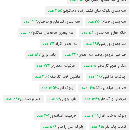
سه بعدی بلوک های نگهدارنده مسکونی
355 عدد
سه بعدی حمام
253 عدد
سه بعدی گیاهان و درختان
324 عدد
خانه های سه بعدی
1612 عدد
سه بعدی ساختمان مرتفع
107 عدد
سه بعدی ورزشی
184 عدد
سه بعدی افراد
212 عدد
طراحی تریدی بافت سه بعدی
230 عدد
جاده و پل
517 عدد
مکان های تاریخی
105 عدد
جزئیات معماری
723 عدد
جزئیات داخلی
387 عدد
ماشین الات کارخانه
385 عدد
طراحی مبلمان بانک
145 عدد
بلوک افراد
1556 عدد
درختان و گیاهان
1649 عدد
قاب چوبی
94 عدد
میز و صندلی
894 عدد
بلوک سخت افزار
328 عدد
جزئیات آسانسور
402 عدد
تخت یک نفره
45 عدد
بلوک مبل راحتی
504 عدد