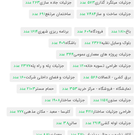
جزئیات میلگرد گذاری
573 عدد
جزئیات جاده سازی
263 عدد
جزئیات ساخت و ساز
7484 عدد
ساختمان مرتفع
691 عدد
باغ
1810 عدد
فرودگاه
609 عدد
برنامه ریزی شهری
1614 عدد
بلوک وسایل نقلیه
2367 عدد
باشگاه
409 عدد
جزئیات پروژه های معماری عمومی
344 عدد
جزئیات طراحی تسویه خانه
120 عدد
جزئیات پله و راه پله
2377 عدد
برق کشی - اتصالات
566 عدد
جزئیات و فضای داخلی شرکت
160 عدد
نمایشگاه - فروشگاه - مرکز خرید
353 عدد
حمام مستر
2103 عدد
جزئیات ستون
1157 عدد
جزئیات ساختار
1908 عدد
طراحی جزئیات ساختار
4211 عدد
کلیسا - معبد - مکان مذهبی
777 عدد
جزئیات لوله کشی
2914 عدد
سالن
38 عدد
اتاق نشیمن - حال - پذیرایی
261 عدد
معماری
881 عدد