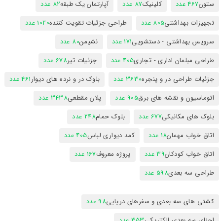
ستون
467 عدد
کلینیک
87 عدد
آپارتمان یک طبقه
82 عدد
تجهیزات بهداشتی
805 عدد
طراحی جزئیات تقویت کننده
1020 عدد
سرویس بهداشتی - دستشویی
171 عدد
نشیمن
80 عدد
طراحی مبلمان اداری - تجاری
405 عدد
جزئیات تیر
678 عدد
جزئیات طراحی در و پنجره
3630 عدد
بلوک در و نرده های دیوار
461 عدد
اتوماسیون و نقشه های برق
905 عدد
پلان مقطعی
3438 عدد
بلوک های مکانیکی
677 عدد
بلوک حمام
248 عدد
اتاق خواب مهمان
18 عدد
کمد دیواری لباس
405 عدد
اتاق خواب کودکان
39 عدد
پروژه معروف
167 عدد
طراحی سه بعدی
598 عدد
کشتی های سه بعدی و سفرهای دریایی
98 عدد
اجزای سه بعدی الکتریکی
353 عدد