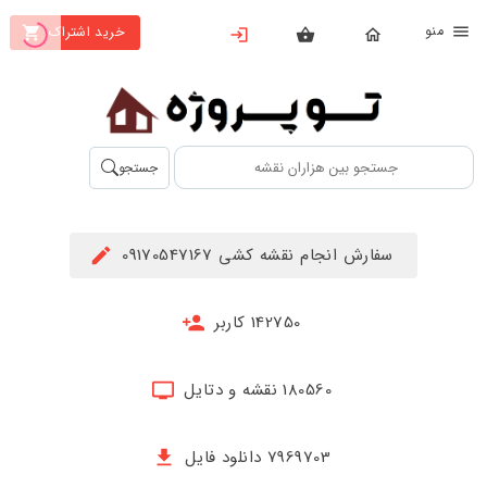
نو
خرید اشتراک
X
بستن
منو
محصولات
تهیه
جستجو
اشتراک
راهنما
سفارش انجام نقشه کشی 09170547167
دانلود
خرید
142750 کاربر
ها
180560 نقشه و دتایل
حساب
کاربری
7969703 دانلود فایل