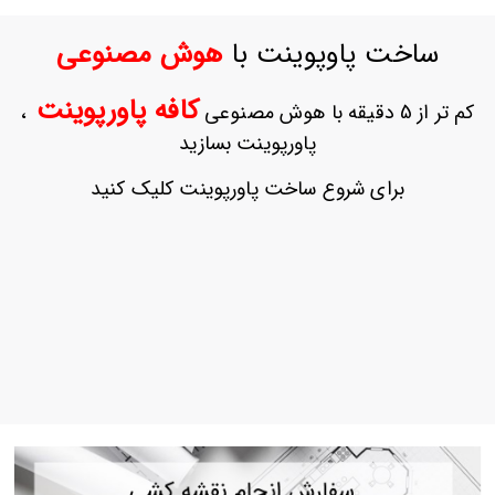
ورود
به
ساخت پاوپوینت با
هوش مصنوعی
حساب
کاربری
کافه پاورپوینت
کم تر از 5 دقیقه با هوش مصنوعی
،
ثبت
پاورپوینت بسازید
نام
بازیابی
برای شروع ساخت پاورپوینت کلیک کنید
رمز
عبور
علاقه
مندی
ها