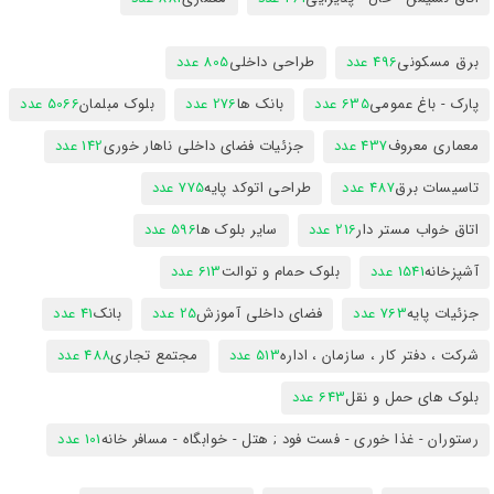
برق مسکونی
496 عدد
طراحی داخلی
805 عدد
پارک - باغ عمومی
635 عدد
بانک ها
276 عدد
بلوک مبلمان
5066 عدد
معماری معروف
437 عدد
جزئیات فضای داخلی ناهار خوری
142 عدد
تاسیسات برق
487 عدد
طراحی اتوکد پایه
775 عدد
اتاق خواب مستر دار
216 عدد
سایر بلوک ها
596 عدد
آشپزخانه
1541 عدد
بلوک حمام و توالت
613 عدد
جزئیات پایه
763 عدد
فضای داخلی آموزش
25 عدد
بانک
41 عدد
شرکت ، دفتر کار ، سازمان ، اداره
513 عدد
مجتمع تجاری
488 عدد
بلوک های حمل و نقل
643 عدد
رستوران - غذا خوری - فست فود ; هتل - خوابگاه - مسافر خانه
101 عدد