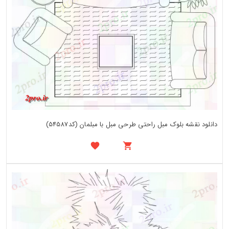
دانلود نقشه بلوک مبل راحتی طرحی مبل با مبلمان (کد54587)