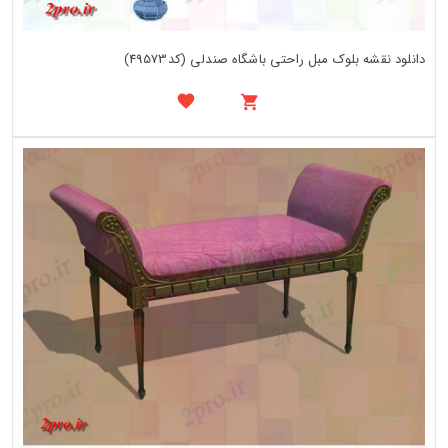
دانلود نقشه بلوک مبل راحتی باشگاه صندلی (کد49573)