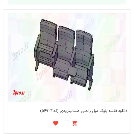
دانلود نقشه بلوک مبل راحتی صندلیتریدی (کد54932)