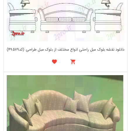
دانلود نقشه بلوک مبل راحتی انواع مختلف از بلوک مبل طراحی (کد49579)