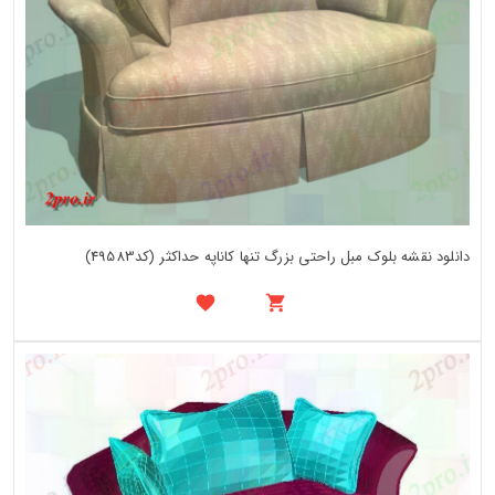
دانلود نقشه بلوک مبل راحتی بزرگ تنها کاناپه حداکثر (کد49583)