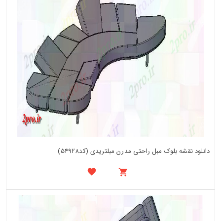
دانلود نقشه بلوک مبل راحتی مدرن مبلتریدی (کد54928)