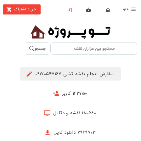
نو
خرید اشتراک
X
بستن
منو
محصولات
تهیه
جستجو
اشتراک
راهنما
سفارش انجام نقشه کشی 09170547167
دانلود
خرید
142750 کاربر
ها
180560 نقشه و دتایل
حساب
کاربری
7969703 دانلود فایل