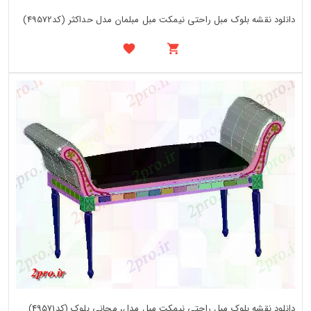
دانلود نقشه بلوک مبل راحتی نیمکت مبل مبلمان مدل حداکثر (کد49572)
دانلود نقشه بلوک مبل راحتی نیمکت مبل مدل، مجانی بلوک (کد49571)