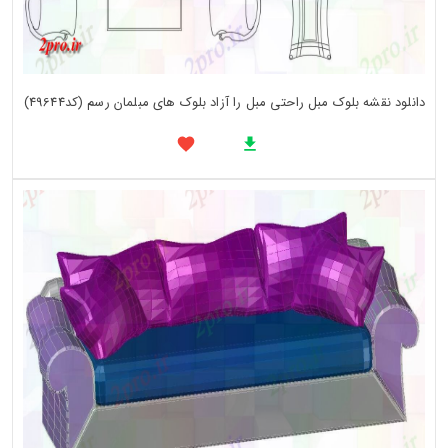
دانلود نقشه بلوک مبل راحتی مبل را آزاد بلوک های مبلمان رسم (کد49644)