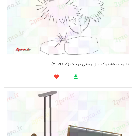
دانلود نقشه بلوک مبل راحتی درخت (کد54097)