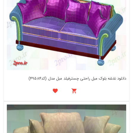
دانلود نقشه بلوک مبل راحتی چسترفیلد مبل مدل (کد49584)