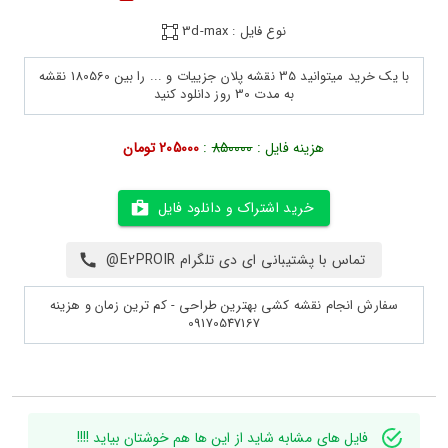
نوع فایل : 3d-max
با یک خرید میتوانید 35 نقشه پلان جزییات و ... را بین 180560 نقشه
به مدت 30 روز دانلود کنید
هزینه فایل :
850000
:
205000 تومان
خرید اشتراک و دانلود فایل
تماس با پشتیبانی ای دی تلگرام E2PROIR@
سفارش انجام نقشه کشی بهترین طراحی - کم ترین زمان و هزینه
09170547167
فایل های مشابه شاید از این ها هم خوشتان بیاید !!!!