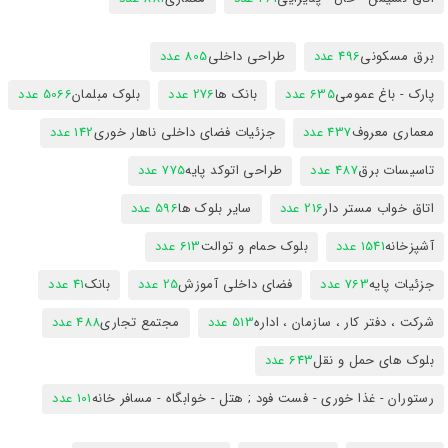
برق مسکونی
496 عدد
طراحی داخلی
805 عدد
پارک - باغ عمومی
635 عدد
بانک ها
276 عدد
بلوک مبلمان
5066 عدد
معماری معروف
437 عدد
جزئیات فضای داخلی ناهار خوری
142 عدد
تاسیسات برق
487 عدد
طراحی اتوکد پایه
775 عدد
اتاق خواب مستر دار
216 عدد
سایر بلوک ها
596 عدد
آشپزخانه
1541 عدد
بلوک حمام و توالت
613 عدد
جزئیات پایه
763 عدد
فضای داخلی آموزش
25 عدد
بانک
41 عدد
شرکت ، دفتر کار ، سازمان ، اداره
513 عدد
مجتمع تجاری
488 عدد
بلوک های حمل و نقل
643 عدد
رستوران - غذا خوری - فست فود ; هتل - خوابگاه - مسافر خانه
101 عدد