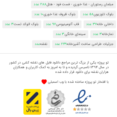
مبلمان رستوران - غذا خوری - فست فود - هتل
288 عدد
بلوک تلوزیون
58 عدد
بلوک ظروف غذا خوری
10 عدد
داخلی خانه
37 عدد
قاب آلومینیومی
97 عدد
بلوک اتوکد تست
3 عدد
نمازخانه
3 عدد
سینمای خانگی
3 عدد
جزئیات طراحی ساخت آشپزخانه
249 عدد
نقشه
عدد
تو پروژه یکی از بزرگ ترین مراجع دانلود فایل های نقشه کشی در کشور
در سال 1394 تاسیس گردیده و تا به امروز به کمک کاربران و همکاران
هزاران نقشه برای دانلود قرار داده شده
با افتخار تو پروژه ساخته شده با وب اسمبلی