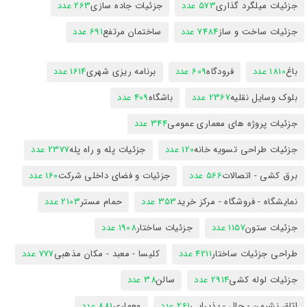
جزئیات میلگرد گذاری
573 عدد
جزئیات جاده سازی
263 عدد
جزئیات ساخت و ساز
7484 عدد
ساختمان مرتفع
691 عدد
باغ
1810 عدد
فرودگاه
609 عدد
برنامه ریزی شهری
1614 عدد
بلوک وسایل نقلیه
2367 عدد
باشگاه
409 عدد
جزئیات پروژه های معماری عمومی
344 عدد
جزئیات طراحی تسویه خانه
120 عدد
جزئیات پله و راه پله
2377 عدد
برق کشی - اتصالات
566 عدد
جزئیات و فضای داخلی شرکت
160 عدد
نمایشگاه - فروشگاه - مرکز خرید
353 عدد
حمام مستر
2103 عدد
جزئیات ستون
1157 عدد
جزئیات ساختار
1908 عدد
طراحی جزئیات ساختار
4211 عدد
کلیسا - معبد - مکان مذهبی
777 عدد
جزئیات لوله کشی
2914 عدد
سالن
38 عدد
اتاق نشیمن - حال - پذیرایی
261 عدد
معماری
881 عدد