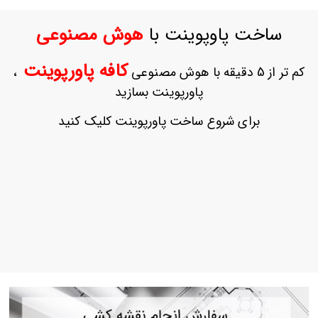
ورود
به
ساخت پاوپوینت با
هوش مصنوعی
حساب
کاربری
کافه پاورپوینت
کم تر از 5 دقیقه با هوش مصنوعی
،
ثبت
پاورپوینت بسازید
نام
بازیابی
برای شروع ساخت پاورپوینت کلیک کنید
رمز
عبور
علاقه
مندی
ها