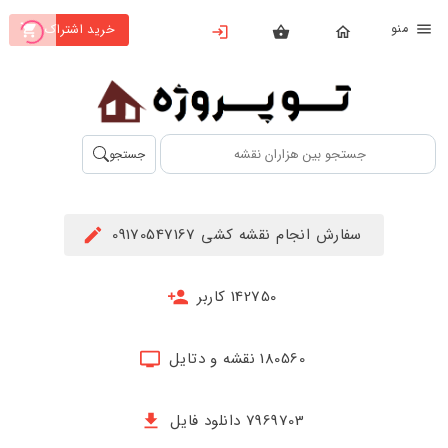
نو
خرید اشتراک
X
بستن
منو
محصولات
تهیه
جستجو
اشتراک
راهنما
سفارش انجام نقشه کشی 09170547167
دانلود
خرید
142750 کاربر
ها
180560 نقشه و دتایل
حساب
کاربری
7969703 دانلود فایل