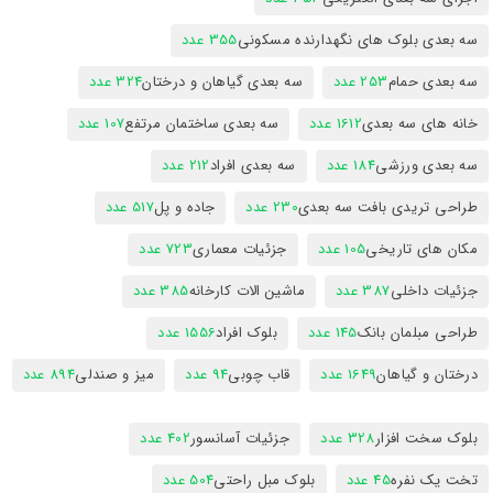
سه بعدی بلوک های نگهدارنده مسکونی
355 عدد
سه بعدی حمام
253 عدد
سه بعدی گیاهان و درختان
324 عدد
خانه های سه بعدی
1612 عدد
سه بعدی ساختمان مرتفع
107 عدد
سه بعدی ورزشی
184 عدد
سه بعدی افراد
212 عدد
طراحی تریدی بافت سه بعدی
230 عدد
جاده و پل
517 عدد
مکان های تاریخی
105 عدد
جزئیات معماری
723 عدد
جزئیات داخلی
387 عدد
ماشین الات کارخانه
385 عدد
طراحی مبلمان بانک
145 عدد
بلوک افراد
1556 عدد
درختان و گیاهان
1649 عدد
قاب چوبی
94 عدد
میز و صندلی
894 عدد
بلوک سخت افزار
328 عدد
جزئیات آسانسور
402 عدد
تخت یک نفره
45 عدد
بلوک مبل راحتی
504 عدد