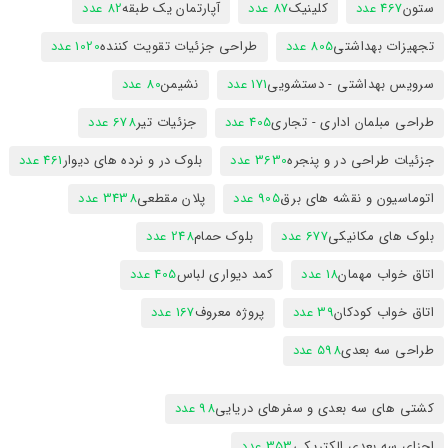
ستون
467 عدد
کلینیک
87 عدد
آپارتمان یک طبقه
82 عدد
تجهیزات بهداشتی
805 عدد
طراحی جزئیات تقویت کننده
1020 عدد
سرویس بهداشتی - دستشویی
171 عدد
نشیمن
80 عدد
طراحی مبلمان اداری - تجاری
405 عدد
جزئیات تیر
678 عدد
جزئیات طراحی در و پنجره
3630 عدد
بلوک در و نرده های دیوار
461 عدد
اتوماسیون و نقشه های برق
905 عدد
پلان مقطعی
3438 عدد
بلوک های مکانیکی
677 عدد
بلوک حمام
248 عدد
اتاق خواب مهمان
18 عدد
کمد دیواری لباس
405 عدد
اتاق خواب کودکان
39 عدد
پروژه معروف
167 عدد
طراحی سه بعدی
598 عدد
کشتی های سه بعدی و سفرهای دریایی
98 عدد
اجزای سه بعدی الکتریکی
353 عدد