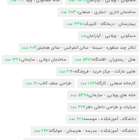
مسکونی ، ویلایی ، آپارتمان
25471 عدد
خانه مسکونی ، ویلا
423 عدد
ساختمان اداری - تجاری - صنعتی
7830 عدد
بیمارستان - درمانگاه - کلینیک
3350 عدد
مسکونی - ویلایی - آپارتمان
عدد
تئاتر چند منظوره - سینما - سالن کنفرانس - سالن همایش
603 عدد
هتل - رستوران - اقامتگاه
5486 عدد
ساختمان دولتی ، سازمانی
1428 عدد
هایپر مارکت - مرکز خرید - فروشگاه
2140 عدد
کارخانه صنعتی ، کارگاه
1879 عدد
طراحی سقف کاذب
120 عدد
خانه های ویلایی - سازمانی
5395 عدد
جزئیات و طراحی داخلی دفتر
364 عدد
دانشگاه ، آموزشکده ، موسسه
928 عدد
دانشگاه - آموزشکده - مدرسه - هنرستان - خوابگاه
2471 عدد