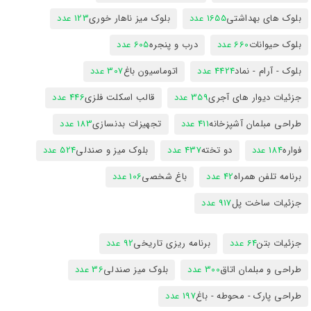
بلوک های بهداشتی
1655 عدد
بلوک میز ناهار خوری
123 عدد
بلوک حیوانات
660 عدد
درب و پنجره
605 عدد
بلوک - آرام - نماد
4424 عدد
اتوماسیون باغ
307 عدد
جزئیات دیوار های آجری
359 عدد
قالب اسکلت فلزی
446 عدد
طراحی مبلمان آشپزخانه
411 عدد
تجهیزات بدنسازی
183 عدد
فواره
184 عدد
دو تخته
437 عدد
بلوک میز و صندلی
524 عدد
برنامه تلفن همراه
42 عدد
باغ شخصی
106 عدد
جزئیات ساخت پل
917 عدد
جزئیات بتن
64 عدد
برنامه ریزی تاریخی
92 عدد
طراحی و مبلمان اتاق
300 عدد
بلوک میز صندلی
36 عدد
طراحی پارک - محوطه - باغ
197 عدد