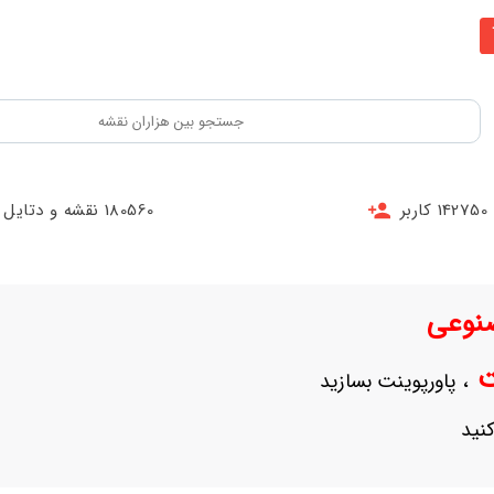
142750 کاربر
180560 نقشه و دتایل
نوعی
نت
، پاورپوینت بسازید
نید