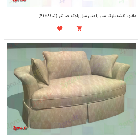
دانلود نقشه بلوک مبل راحتی مبل بلوک حداکثر (کد49586)