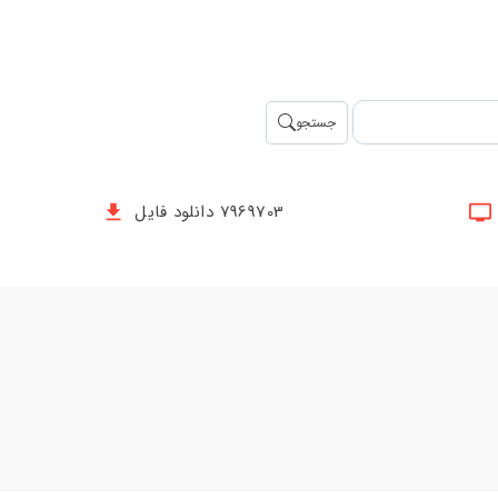
جستجو
7969703 دانلود فایل