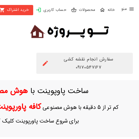
X
محصولات
حساب کاربری
خرید اشتراک
بستن
منو
محصولات
تهیه
اشتراک
سفارش انجام نقشه کشی
راهنما
09170547167
دانلود
ساخت پاوپوینت با
هوش مص
خرید
ها
کافه پاورپوی
کم تر از 5 دقیقه با هوش مصنوعی
حساب
برای شروع ساخت پاورپوینت کلیک ک
کاربری