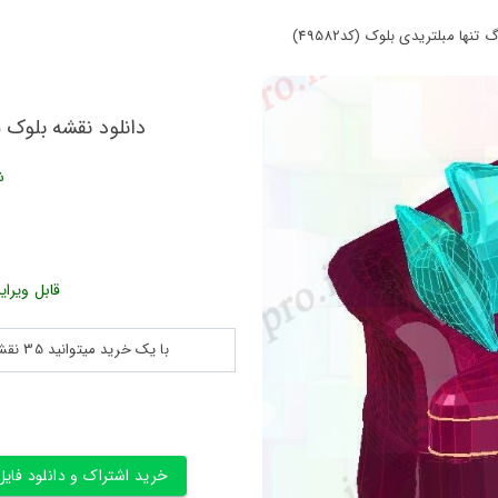
ها مبلتریدی بلوک (کد49582)
دانلود نقشه بلوک مب
ش
قابل ویرای
با یک خرید میتوانید 35 نقشه پلان جزییات و ... را بین 180560 نقشه به مدت 30 روز دانلود کنید
خرید اشتراک و دانلود فایل