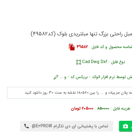
ل راحتی بزرگ تنها مبلتریدی بلوک (کد49582)
ناسه محصول و کد فایل :
49582
نوع فایل : Cad Dwg Dxf
ش توسط نرم افزار اتوکد - بریکس کد - و ...
هزینه فایل :
850000
:
205000 تومان
تماس با پشتیبانی ای دی تلگرام E2PROIR@