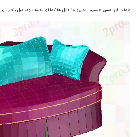
ورود
به
شما در این مسیر هستید : تو پروژه / فایل ها / دانلود نقشه بلوک مبل راحتی بزرگ تن
حساب
کاربری
ثبت
نام
بازیابی
رمز
عبور
علاقه
مندی
ها