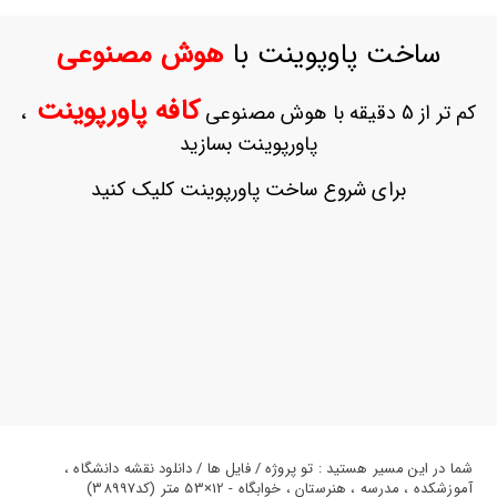
ورود
به
ساخت پاوپوینت با
هوش مصنوعی
حساب
کاربری
کافه پاورپوینت
کم تر از 5 دقیقه با هوش مصنوعی
،
ثبت
پاورپوینت بسازید
نام
بازیابی
برای شروع ساخت پاورپوینت کلیک کنید
رمز
عبور
علاقه
مندی
ها
شما در این مسیر هستید : تو پروژه / فایل ها / دانلود نقشه دانشگاه ،
آموزشکده ، مدرسه ، هنرستان ، خوابگاه - 12×53 متر (کد38997)