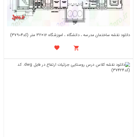
دانلود نقشه ساختمان مدرسه ، دانشگاه ، اموزشگاه 16×32 متر (کد37904)