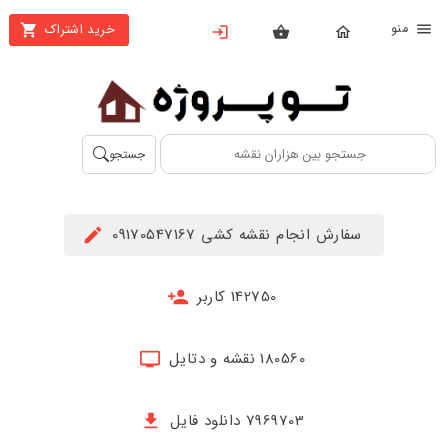
نو
خرید اشتراک
X
بستن
منو
محصولات
تهیه
جستجو
اشتراک
راهنما
سفارش انجام نقشه کشی 09170547167
دانلود
خرید
142750 کاربر
ها
180560 نقشه و دتایل
حساب
کاربری
7969703 دانلود فایل