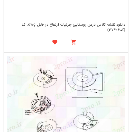
دانلود نقشه کلاس درس روستایی جزئیات ارتفاع در فایل dwg. کد
(کد37424)