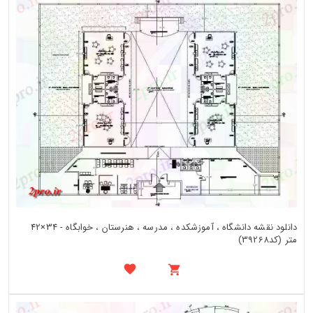
دانلود نقشه دانشگاه ، آموزشکده ، مدرسه ، هنرستان ، خوابگاه - 34×42
متر (کد39268)