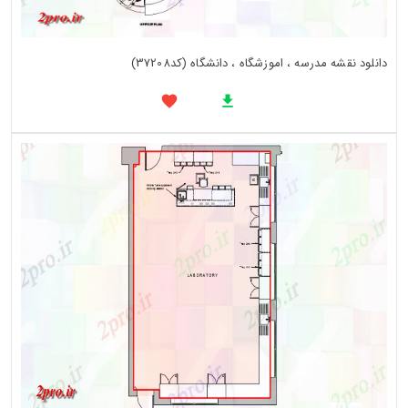
دانلود نقشه مدرسه ، اموزشگاه ، دانشگاه (کد37208)