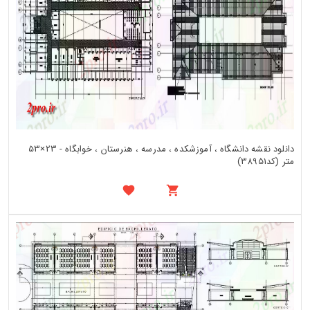
دانلود نقشه دانشگاه ، آموزشکده ، مدرسه ، هنرستان ، خوابگاه - 23×53
متر (کد38951)