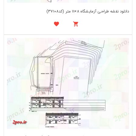
دانلود نقشه طراحی آزمایشگاه 8×11 متر (کد37108)