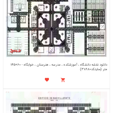
دانلود نقشه دانشگاه ، آموزشکده ، مدرسه ، هنرستان ، خوابگاه - 60×145
متر (سایتکد38980)