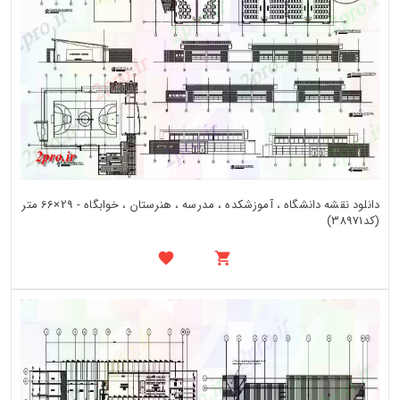
دانلود نقشه دانشگاه ، آموزشکده ، مدرسه ، هنرستان ، خوابگاه - 29×66 متر
(کد38971)