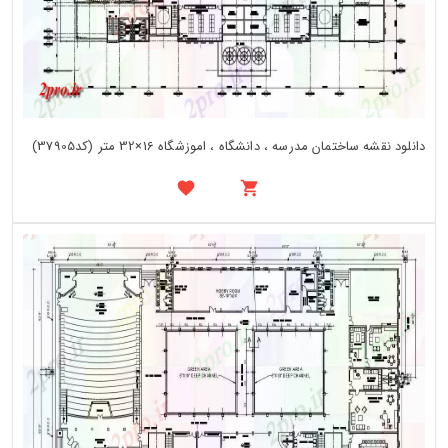
دانلود نقشه ساختمان مدرسه ، دانشگاه ، اموزشگاه 16×32 متر (کد37905)