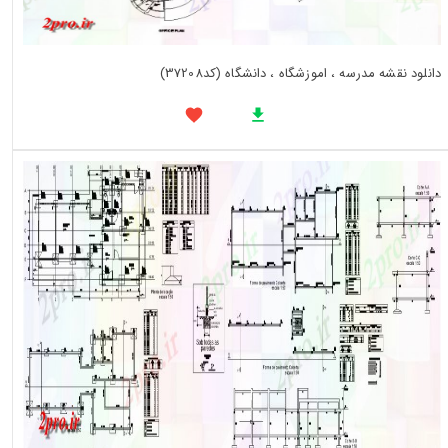
دانلود نقشه مدرسه ، اموزشگاه ، دانشگاه (کد37208)