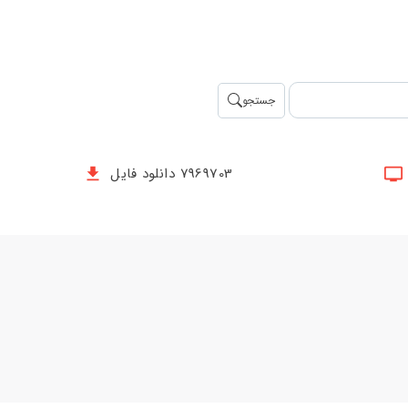
جستجو
7969703 دانلود فایل