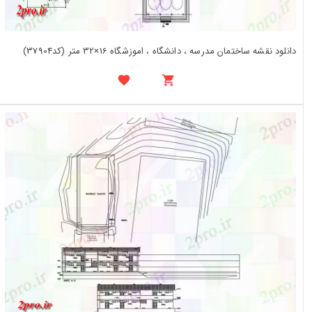
دانلود نقشه ساختمان مدرسه ، دانشگاه ، اموزشگاه 16×32 متر (کد37904)