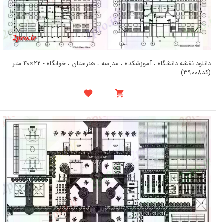
دانلود نقشه دانشگاه ، آموزشکده ، مدرسه ، هنرستان ، خوابگاه - 22×40 متر
(کد39008)