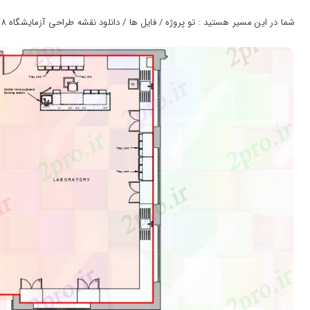
ورود
به
شما در این مسیر هستید : تو پروژه / فایل ها / دانلود نقشه طراحی آزمایشگاه 8×11 متر (کد37108)
حساب
کاربری
ثبت
نام
بازیابی
رمز
عبور
علاقه
مندی
ها