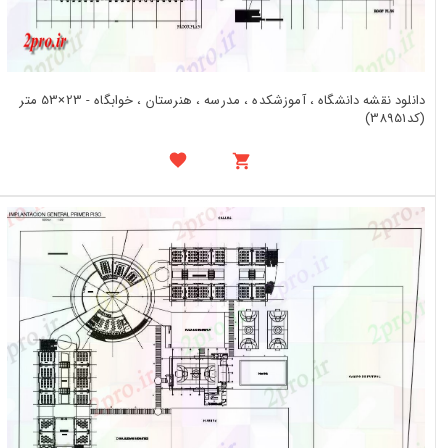
دانلود نقشه دانشگاه ، آموزشکده ، مدرسه ، هنرستان ، خوابگاه - 23×53 متر
(کد38951)