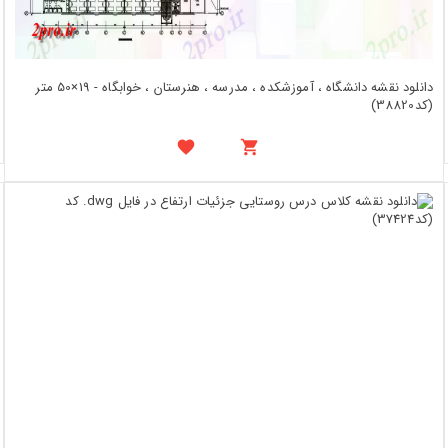
دانلود نقشه دانشگاه ، آموزشکده ، مدرسه ، هنرستان ، خوابگاه - 19×50 متر
(کد38820)