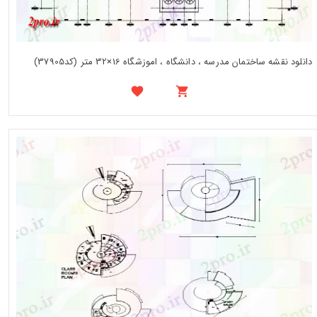
دانلود نقشه ساختمان مدرسه ، دانشگاه ، اموزشگاه 16×32 متر (کد37905)