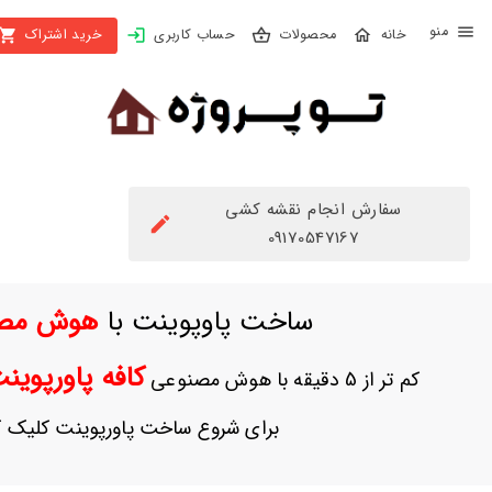
X
محصولات
حساب کاربری
خرید اشتراک
بستن
منو
محصولات
تهیه
اشتراک
سفارش انجام نقشه کشی
راهنما
09170547167
دانلود
ساخت پاوپوینت با
هوش مص
خرید
ها
کافه پاورپوی
کم تر از 5 دقیقه با هوش مصنوعی
حساب
برای شروع ساخت پاورپوینت کلیک ک
کاربری