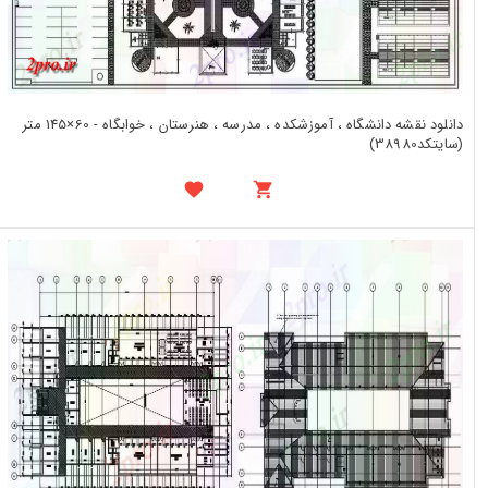
دانلود نقشه دانشگاه ، آموزشکده ، مدرسه ، هنرستان ، خوابگاه - 60×145 متر
(سایتکد38980)