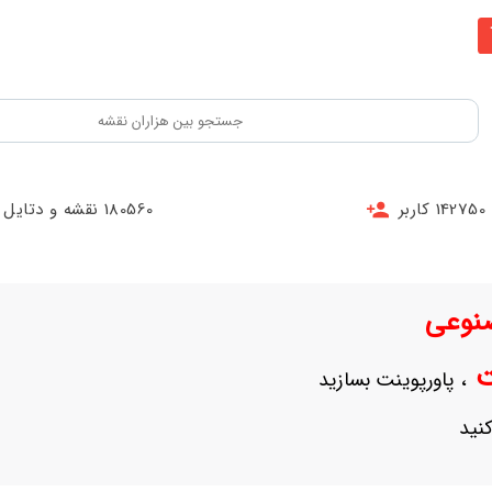
142750 کاربر
180560 نقشه و دتایل
نوعی
نت
، پاورپوینت بسازید
نید