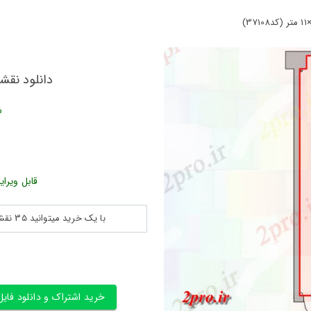
دانلود نقشه طراحی
ش
قابل ویرای
با یک خرید میتوانید 35 نقشه پلان جزییات و ... را بین 180560 نقشه به مدت 30 روز دانلود کنید
خرید اشتراک و دانلود فایل