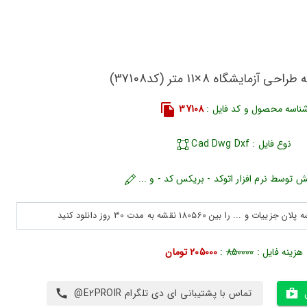
 آزمایشگاه 8×11 متر (کد37108)
ناسه محصول و کد فایل :
37108
نوع فایل : Cad Dwg Dxf
ش توسط نرم افزار اتوکد - بریکس کد - و ...
هزینه فایل :
850000
:
205000 تومان
تماس با پشتیبانی ای دی تلگرام E2PROIR@