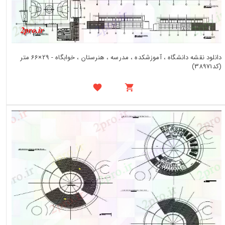
دانلود نقشه دانشگاه ، آموزشکده ، مدرسه ، هنرستان ، خوابگاه - 29×66 متر
(کد38971)