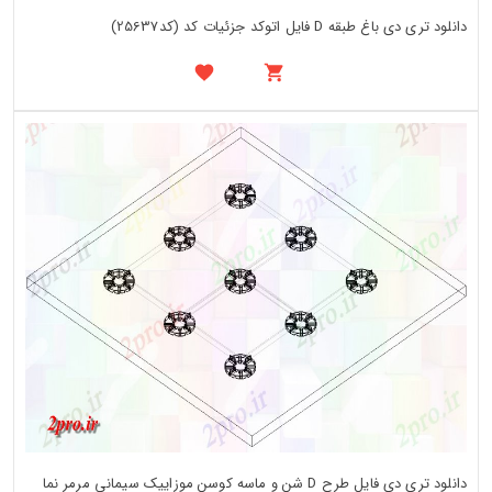
دانلود تری دی باغ طبقه D فایل اتوکد جزئیات کد (کد25637)
دانلود تری دی فایل طرح D شن و ماسه کوسن موزاییک سیمانی مرمر نما