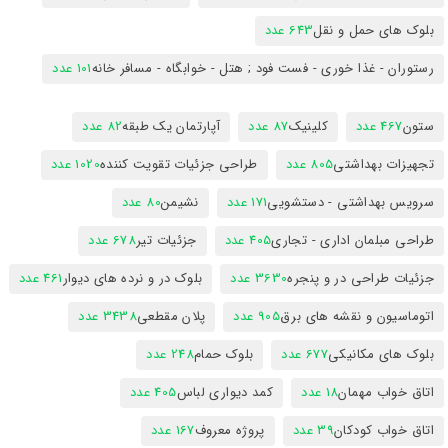
بلوک های حمل و نقل
643 عدد
رستوران - غذا خوری - فست فود ; هتل - خوابگاه - مسافر خانه
101 عدد
ستون
467 عدد
کلینیک
87 عدد
آپارتمان یک طبقه
82 عدد
تجهیزات بهداشتی
805 عدد
طراحی جزئیات تقویت کننده
1020 عدد
سرویس بهداشتی - دستشویی
171 عدد
نشیمن
80 عدد
طراحی مبلمان اداری - تجاری
405 عدد
جزئیات تیر
678 عدد
جزئیات طراحی در و پنجره
3630 عدد
بلوک در و نرده های دیوار
461 عدد
اتوماسیون و نقشه های برق
905 عدد
پلان مقطعی
3438 عدد
بلوک های مکانیکی
677 عدد
بلوک حمام
248 عدد
اتاق خواب مهمان
18 عدد
کمد دیواری لباس
405 عدد
اتاق خواب کودکان
39 عدد
پروژه معروف
167 عدد