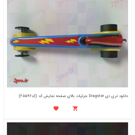
دانلود تری دی Dragster جزئیات بالای صفحه نمایش کد (کد25592)