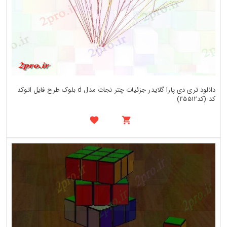
دانلود تری دی پارا گلایدر جزئیات چتر نجات مدل d بلوک طرح فایل اتوکد
کد (کد25512)