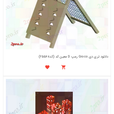
دانلود تری دی Gioco رمپ D معین کد (کد25568)