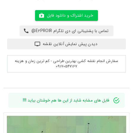
خرید اشتراک و دانلود فایل
تماس با پشتیبانی ای دی تلگرام E2PROIR@
دیدن پیش نمایش آنلاین نقشه
سفارش انجام نقشه کشی بهترین طراحی - کم ترین زمان و هزینه
09170547167
فایل های مشابه شاید از این ها هم خوشتان بیاید !!!!