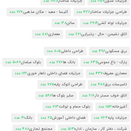
جزئیات ستون
1157 عدد
جزئیات ساختار
1908 عدد
طراحی جزئیات ساختار
4211 عدد
کلیسا - معبد - مکان مذهبی
777 عدد
جزئیات لوله کشی
2914 عدد
سالن
38 عدد
اتاق نشیمن - حال - پذیرایی
261 عدد
معماری
881 عدد
برق مسکونی
496 عدد
طراحی داخلی
805 عدد
پارک - باغ عمومی
635 عدد
بانک ها
276 عدد
بلوک مبلمان
5066 عدد
معماری معروف
437 عدد
جزئیات فضای داخلی ناهار خوری
142 عدد
تاسیسات برق
487 عدد
طراحی اتوکد پایه
775 عدد
اتاق خواب مستر دار
216 عدد
سایر بلوک ها
596 عدد
آشپزخانه
1541 عدد
بلوک حمام و توالت
613 عدد
جزئیات پایه
763 عدد
فضای داخلی آموزش
25 عدد
بانک
41 عدد
شرکت ، دفتر کار ، سازمان ، اداره
513 عدد
مجتمع تجاری
488 عدد