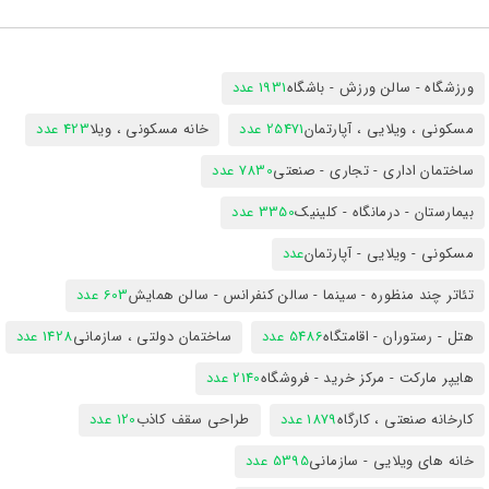
ورزشگاه - سالن ورزش - باشگاه
1931 عدد
مسکونی ، ویلایی ، آپارتمان
25471 عدد
خانه مسکونی ، ویلا
423 عدد
ساختمان اداری - تجاری - صنعتی
7830 عدد
بیمارستان - درمانگاه - کلینیک
3350 عدد
مسکونی - ویلایی - آپارتمان
عدد
تئاتر چند منظوره - سینما - سالن کنفرانس - سالن همایش
603 عدد
هتل - رستوران - اقامتگاه
5486 عدد
ساختمان دولتی ، سازمانی
1428 عدد
هایپر مارکت - مرکز خرید - فروشگاه
2140 عدد
کارخانه صنعتی ، کارگاه
1879 عدد
طراحی سقف کاذب
120 عدد
خانه های ویلایی - سازمانی
5395 عدد