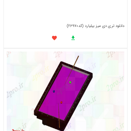
دانلود تری دی میز بیلیارد (کد26970)