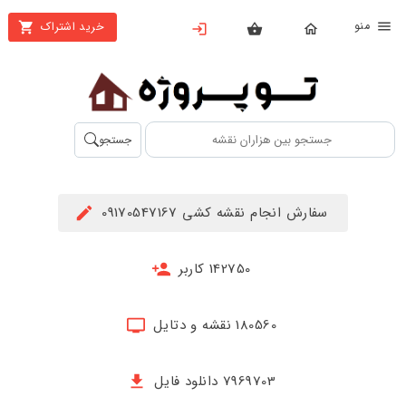
نو
خرید اشتراک
X
بستن
منو
محصولات
تهیه
جستجو
اشتراک
راهنما
سفارش انجام نقشه کشی 09170547167
دانلود
خرید
142750 کاربر
ها
180560 نقشه و دتایل
حساب
کاربری
7969703 دانلود فایل