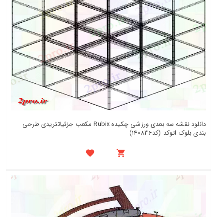
دانلود نقشه سه بعدی ورزشی چکیده Rubix مکعب جزئیاتتریدی طرحی
بندی بلوک اتوکد (کد140836)