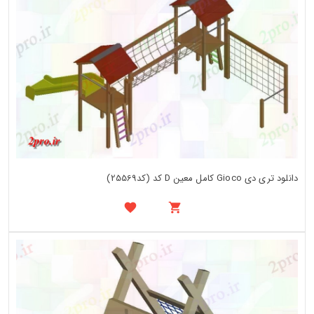
دانلود تری دی Gioco کامل معین D کد (کد25569)