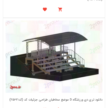
دانلود تری دی ورزشگاه D موضع مخاطبان طراحی جزئیات کد (کد25621)