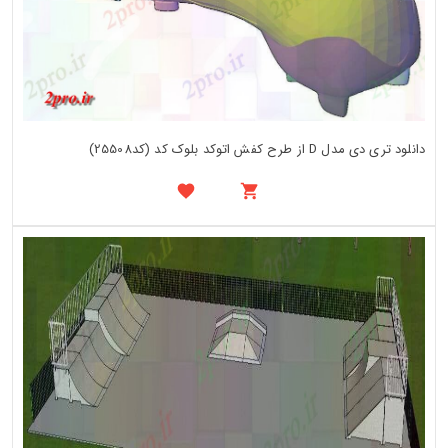
دانلود تری دی مدل D از طرح کفش اتوکد بلوک کد (کد25508)