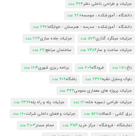
جزئیات و طراحی داخلی دفتر
364 عدد
دانشگاه ، آموزشکده ، موسسه
928 عدد
دانشگاه - آموزشکده - مدرسه - هنرستان - خوابگاه
2471 عدد
جزئیات میلگرد گذاری
573 عدد
جزئیات جاده سازی
263 عدد
جزئیات ساخت و ساز
7484 عدد
ساختمان مرتفع
691 عدد
باغ
1810 عدد
فرودگاه
609 عدد
برنامه ریزی شهری
1614 عدد
بلوک وسایل نقلیه
2367 عدد
باشگاه
409 عدد
جزئیات پروژه های معماری عمومی
344 عدد
جزئیات طراحی تسویه خانه
120 عدد
جزئیات پله و راه پله
2377 عدد
برق کشی - اتصالات
566 عدد
جزئیات و فضای داخلی شرکت
160 عدد
نمایشگاه - فروشگاه - مرکز خرید
353 عدد
حمام مستر
2103 عدد