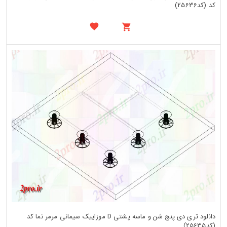
کد (کد25636)
دانلود تری دی پنج شن و ماسه پشتی D موزاییک سیمانی مرمر نما کد
(کد25635)