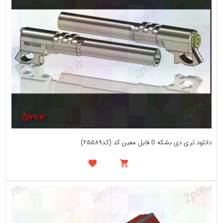
دانلود تری دی بشکه D فایل معین کد (کد25589)