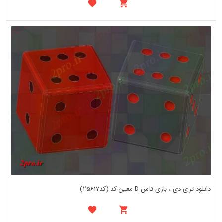
دانلود تری دی ، بازی تاس D معین کد (کد25617)