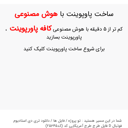
ورود
به
ساخت پاوپوینت با
هوش مصنوعی
حساب
کاربری
کافه پاورپوینت
کم تر از 5 دقیقه با هوش مصنوعی
،
ثبت
پاورپوینت بسازید
نام
بازیابی
برای شروع ساخت پاورپوینت کلیک کنید
رمز
عبور
علاقه
مندی
ها
شما در این مسیر هستید : تو پروژه / فایل ها / دانلود تری دی استادیوم
فوتبال D فایل طرح طرح آمریکایی کد (کد25645)