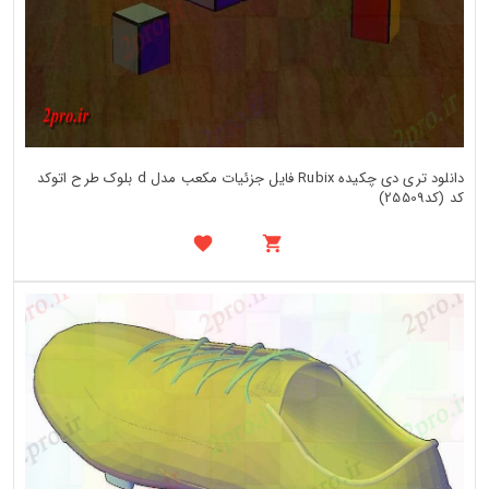
دانلود تری دی چکیده Rubix فایل جزئیات مکعب مدل d بلوک طرح اتوکد
کد (کد25509)