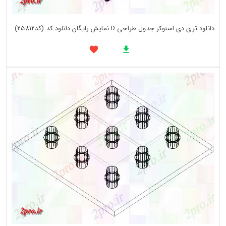
دانلود تری دی اسنوکر جدول طراحی D نمایش رایگان دانلود کد (کد25812)