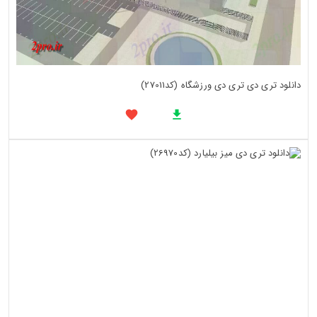
دانلود تری دی تری دی ورزشگاه (کد27011)