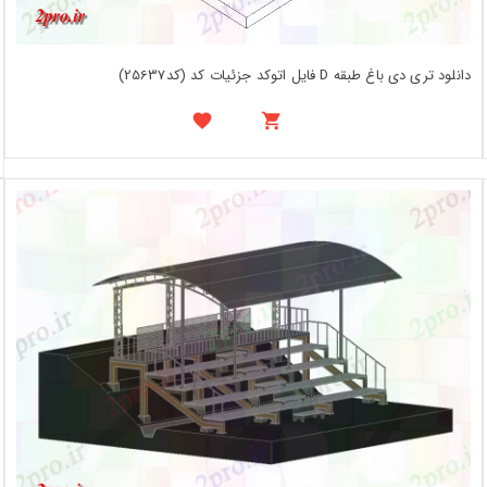
دانلود تری دی باغ طبقه D فایل اتوکد جزئیات کد (کد25637)