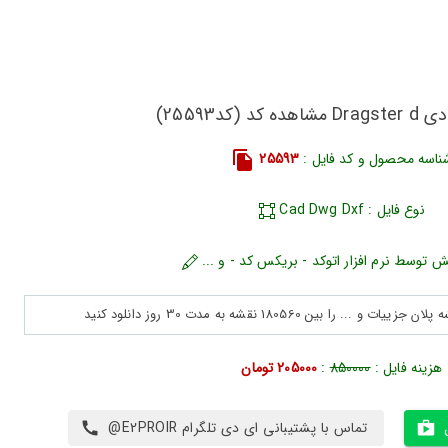
د (کد25593)
ناسه محصول و کد فایل :
25593
نوع فایل : Cad Dwg Dxf
ش توسط نرم افزار اتوکد - بریکس کد - و ...
هزینه فایل :
850000
:
205000 تومان
تماس با پشتیبانی ای دی تلگرام E2PROIR@