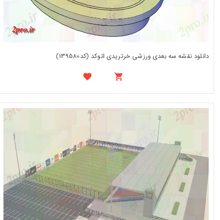
دانلود نقشه سه بعدی ورزشی خرتریدی اتوکد (کد139580)