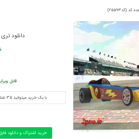
دانلود تری دی Dragster d مشاهده ک
ش
قابل ویرای
با یک خرید میتوانید 35 نقشه پلان جزییات و ... را بین 180560 نقشه به مدت 30 روز دانلود کنید
خرید اشتراک و دانلود فایل