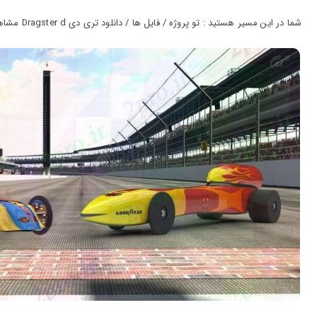
ورود
به
شما در این مسیر هستید : تو پروژه / فایل ها / دانلود تری دی Dragster d مشاهده کد (کد25593)
حساب
کاربری
ثبت
نام
بازیابی
رمز
عبور
علاقه
مندی
ها