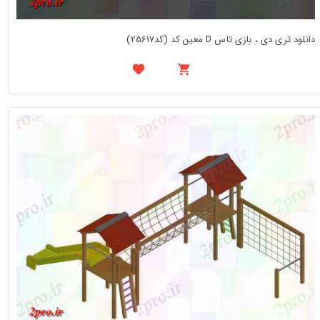
دانلود تری دی ، بازی تاس D معین کد (کد25617)