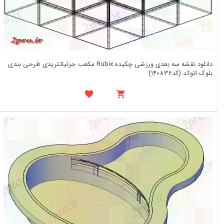
دانلود نقشه سه بعدی ورزشی چکیده Rubix مکعب جزئیاتتریدی طرحی بندی
بلوک اتوکد (کد140836)