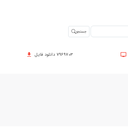
جستجو
7969703 دانلود فایل