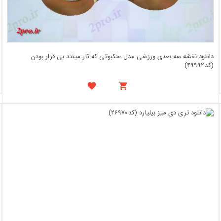
دانلود نقشه سه بعدی ورزشی مدل عنکبوتی که تار میتند بی قرار بودن
(کد49992)