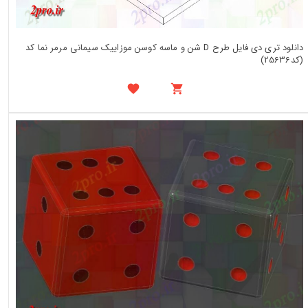
دانلود تری دی فایل طرح D شن و ماسه کوسن موزاییک سیمانی مرمر نما کد
(کد25636)