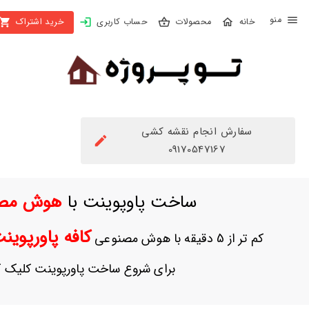
X
محصولات
حساب کاربری
خرید اشتراک
بستن
منو
محصولات
تهیه
اشتراک
سفارش انجام نقشه کشی
راهنما
09170547167
دانلود
ساخت پاوپوینت با
هوش مص
خرید
ها
کافه پاورپوی
کم تر از 5 دقیقه با هوش مصنوعی
حساب
برای شروع ساخت پاورپوینت کلیک ک
کاربری