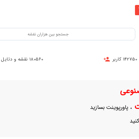
142750 کاربر
180560 نقشه و دتایل
نوعی
نت
، پاورپوینت بسازید
نید