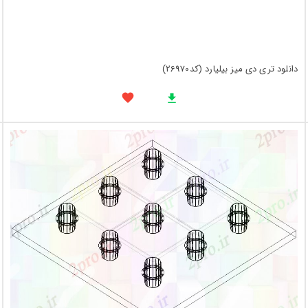
دانلود تری دی میز بیلیارد (کد26970)