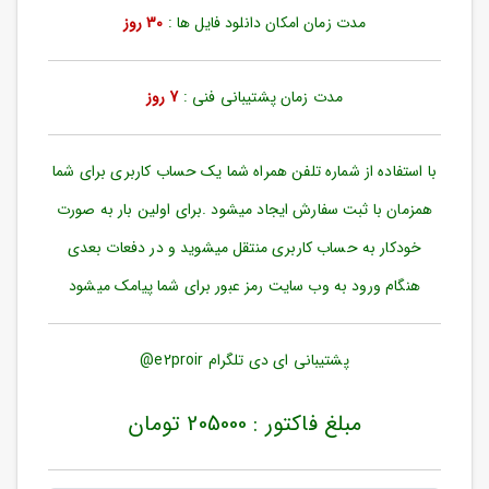
ورود
مدت زمان امکان دانلود فایل ها :
30 روز
به
حساب
کاربری
مدت زمان پشتیبانی فنی :
7 روز
ثبت
نام
با استفاده از شماره تلفن همراه شما یک حساب کاربری برای شما
بازیابی
رمز
همزمان با ثبت سفارش ایجاد میشود .برای اولین بار به صورت
عبور
خودکار به حساب کاربری منتقل میشوید و در دفعات بعدی
علاقه
هنگام ورود به وب سایت رمز عبور برای شما پیامک میشود
مندی
ها
پشتیبانی ای دی تلگرام e2proir@
مبلغ فاکتور : 205000 تومان