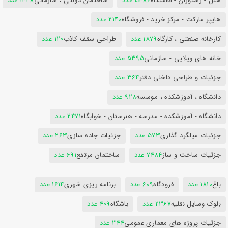
هتل - رستوران - اقامتگاه
5486 عدد
ساختمان دولتی ، سازمانی
1428 عدد
هایپر مارکت - مرکز خرید - فروشگاه
2140 عدد
کارخانه صنعتی ، کارگاه
1879 عدد
طراحی سقف کاذب
120 عدد
خانه های ویلایی - سازمانی
5395 عدد
جزئیات و طراحی داخلی دفتر
364 عدد
دانشگاه ، آموزشکده ، موسسه
928 عدد
دانشگاه - آموزشکده - مدرسه - هنرستان - خوابگاه
2471 عدد
جزئیات میلگرد گذاری
573 عدد
جزئیات جاده سازی
263 عدد
جزئیات ساخت و ساز
7484 عدد
ساختمان مرتفع
691 عدد
باغ
1810 عدد
فرودگاه
609 عدد
برنامه ریزی شهری
1614 عدد
بلوک وسایل نقلیه
2367 عدد
باشگاه
409 عدد
جزئیات پروژه های معماری عمومی
344 عدد