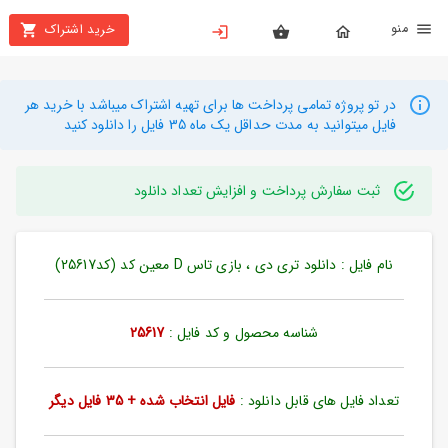
نو
خرید اشتراک
X
بستن
منو
محصولات
در تو پروژه تمامی پرداخت ها برای تهیه اشتراک میباشد با خرید هر
فایل میتوانید به مدت حداقل یک ماه 35 فایل را دانلود کنید
تهیه
اشتراک
ثبت سفارش پرداخت و افزایش تعداد دانلود
راهنما
نام فایل : دانلود تری دی ، بازی تاس D معین کد (کد25617)
دانلود
خرید
ها
شناسه محصول و کد فایل :
25617
حساب
تعداد فایل های قابل دانلود :
فایل انتخاب شده + 35 فایل دیگر
کاربری