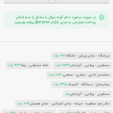
در صورت برخورد با هر گونه سوال یا مشکل یا عدم امکان
پرداخت اینترنتی به ایدی تلگرام e2proir@ پیغام بفرستید
ورزشگاه - سالن ورزش - باشگاه
1931 عدد
مسکونی ، ویلایی ، آپارتمان
25471 عدد
خانه مسکونی ، ویلا
423 عدد
ساختمان اداری - تجاری - صنعتی
7830 عدد
بیمارستان - درمانگاه - کلینیک
3350 عدد
مسکونی - ویلایی - آپارتمان
عدد
تئاتر چند منظوره - سینما - سالن کنفرانس - سالن همایش
603 عدد