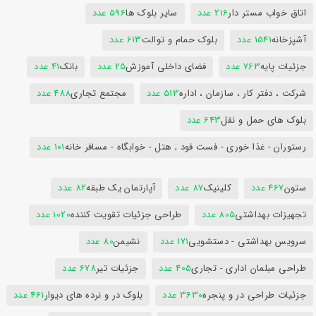
اتاق خواب مستر دار
216 عدد
سایر بلوک ها
596 عدد
آشپزخانه
1541 عدد
بلوک حمام و توالت
613 عدد
جزئیات پایه
763 عدد
فضای داخلی آموزش
25 عدد
بانک
41 عدد
شرکت ، دفتر کار ، سازمان ، اداره
513 عدد
مجتمع تجاری
488 عدد
بلوک های حمل و نقل
643 عدد
رستوران - غذا خوری - فست فود ; هتل - خوابگاه - مسافر خانه
101 عدد
ستون
467 عدد
کلینیک
87 عدد
آپارتمان یک طبقه
82 عدد
تجهیزات بهداشتی
805 عدد
طراحی جزئیات تقویت کننده
1020 عدد
سرویس بهداشتی - دستشویی
171 عدد
نشیمن
80 عدد
طراحی مبلمان اداری - تجاری
405 عدد
جزئیات تیر
678 عدد
جزئیات طراحی در و پنجره
3630 عدد
بلوک در و نرده های دیوار
461 عدد