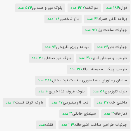
فواره
184 عدد
دو تخته
437 عدد
بلوک میز و صندلی
524 عدد
برنامه تلفن همراه
42 عدد
باغ شخصی
106 عدد
جزئیات ساخت پل
917 عدد
جزئیات بتن
64 عدد
برنامه ریزی تاریخی
92 عدد
طراحی و مبلمان اتاق
300 عدد
بلوک میز صندلی
36 عدد
طراحی پارک - محوطه - باغ
197 عدد
مبلمان رستوران - غذا خوری - فست فود - هتل
288 عدد
بلوک تلوزیون
58 عدد
بلوک ظروف غذا خوری
10 عدد
داخلی خانه
37 عدد
قاب آلومینیومی
97 عدد
بلوک اتوکد تست
3 عدد
نمازخانه
3 عدد
سینمای خانگی
3 عدد
جزئیات طراحی ساخت آشپزخانه
249 عدد
نقشه
عدد