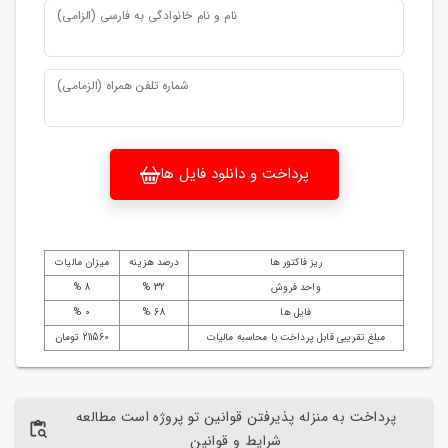
نام و نام خانوادگی به فارسی (الزامی)
شماره تلفن همراه (الزمامی)
پرداخت و دانلود فایل ها
ریز فاکتور ها
درصد هزینه
میزان مالیات
واحد فروش
32 %
8 %
فایل ها
68 %
0 %
مبلغ تقریبی قابل پرداخت با محاسبه مالیات
211560 تومان
پرداخت به منزله پذیرفتن قوانین تو پروژه است مطالعه
شرایط و قوانین