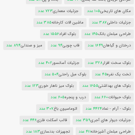
مکان های تاریخی
105 عدد
جزئیات معماری
723 عدد
جزئیات داخلی
387 عدد
ماشین الات کارخانه
385 عدد
طراحی مبلمان بانک
145 عدد
بلوک افراد
1556 عدد
درختان و گیاهان
1649 عدد
قاب چوبی
94 عدد
میز و صندلی
894 عدد
بلوک سخت افزار
328 عدد
جزئیات آسانسور
402 عدد
تخت یک نفره
45 عدد
بلوک مبل راحتی
504 عدد
بلوک های بهداشتی
1655 عدد
بلوک میز ناهار خوری
123 عدد
بلوک حیوانات
660 عدد
درب و پنجره
605 عدد
بلوک - آرام - نماد
4424 عدد
اتوماسیون باغ
307 عدد
جزئیات دیوار های آجری
359 عدد
قالب اسکلت فلزی
446 عدد
طراحی مبلمان آشپزخانه
411 عدد
تجهیزات بدنسازی
183 عدد