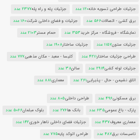
جزئیات طراحی تسویه خانه
120 عدد
جزئیات پله و راه پله
2377 عدد
برق کشی - اتصالات
566 عدد
جزئیات و فضای داخلی شرکت
160 عدد
نمایشگاه - فروشگاه - مرکز خرید
353 عدد
حمام مستر
2103 عدد
جزئیات ستون
1157 عدد
جزئیات ساختار
1908 عدد
طراحی جزئیات ساختار
4211 عدد
کلیسا - معبد - مکان مذهبی
777 عدد
جزئیات لوله کشی
2914 عدد
سالن
38 عدد
اتاق نشیمن - حال - پذیرایی
261 عدد
معماری
881 عدد
برق مسکونی
496 عدد
طراحی داخلی
805 عدد
پارک - باغ عمومی
635 عدد
بانک ها
276 عدد
بلوک مبلمان
5066 عدد
معماری معروف
437 عدد
جزئیات فضای داخلی ناهار خوری
142 عدد
تاسیسات برق
487 عدد
طراحی اتوکد پایه
775 عدد