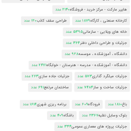
هایپر مارکت - مرکز خرید - فروشگاه
2140 عدد
کارخانه صنعتی ، کارگاه
1879 عدد
طراحی سقف کاذب
120 عدد
خانه های ویلایی - سازمانی
5395 عدد
جزئیات و طراحی داخلی دفتر
364 عدد
دانشگاه ، آموزشکده ، موسسه
928 عدد
دانشگاه - آموزشکده - مدرسه - هنرستان - خوابگاه
2471 عدد
جزئیات میلگرد گذاری
573 عدد
جزئیات جاده سازی
263 عدد
جزئیات ساخت و ساز
7484 عدد
ساختمان مرتفع
691 عدد
باغ
1810 عدد
فرودگاه
609 عدد
برنامه ریزی شهری
1614 عدد
بلوک وسایل نقلیه
2367 عدد
باشگاه
409 عدد
جزئیات پروژه های معماری عمومی
344 عدد