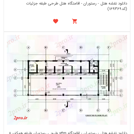
دانلود نقشه هتل - رستوران - اقامتگاه هتل طرحی طبقه جزئیات
(کد169369)
دانلود نقشه هتل - رستوران - اقامتگاه x4m طرحی رستوران طبقه همکف 8