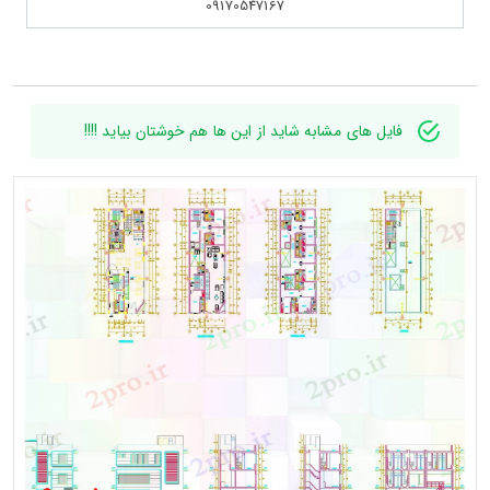
09170547167
فایل های مشابه شاید از این ها هم خوشتان بیاید !!!!