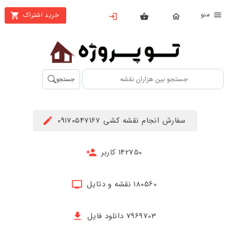
نو
خرید اشتراک
X
بستن
منو
محصولات
تهیه
جستجو
اشتراک
راهنما
سفارش انجام نقشه کشی 09170547167
دانلود
خرید
142750 کاربر
ها
180560 نقشه و دتایل
حساب
کاربری
7969703 دانلود فایل