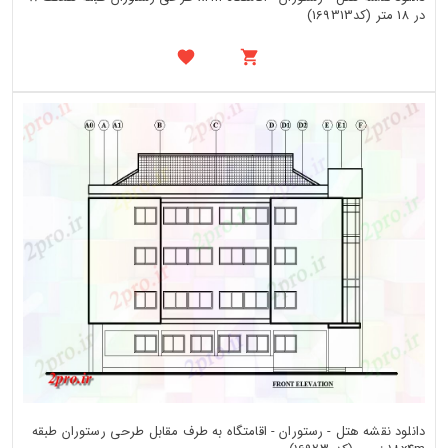
در 18 متر (کد169313)
دانلود نقشه هتل - رستوران - اقامتگاه به طرف مقابل طرحی رستوران طبقه