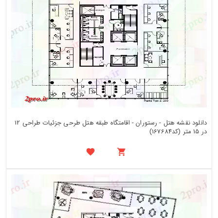
دانلود نقشه هتل - رستوران - اقامتگاه طبقه هتل طرحی جزئیات طراحی 12
در 15 متر (کد167684)