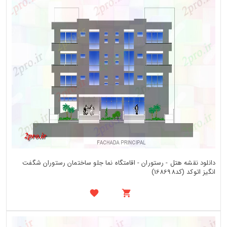
دانلود نقشه هتل - رستوران - اقامتگاه نما جلو ساختمان رستوران شگفت
انگیز اتوکد (کد168698)