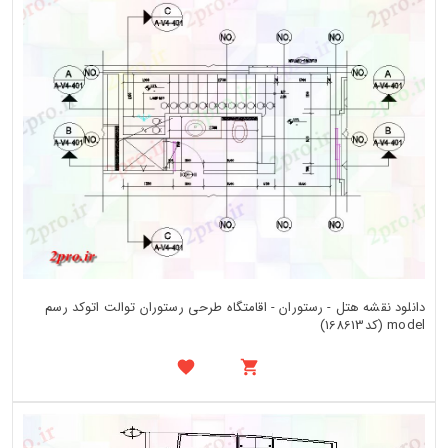
دانلود نقشه هتل - رستوران - اقامتگاه طرحی رستوران توالت اتوکد رسم
model (کد168613)