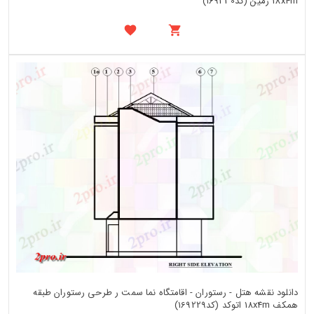
18x4m زمین (کد169230)
دانلود نقشه هتل - رستوران - اقامتگاه نما سمت ر طرحی رستوران طبقه
همکف 18x4m اتوکد (کد169229)