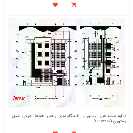
دانلود نقشه هتل - رستوران - اقامتگاه نمای از هتل 15x18m طرحی تقدیر
رستوران (کد169152)