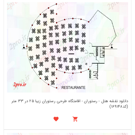
دانلود نقشه هتل - رستوران - اقامتگاه طرحی رستوران زیبا 25 در 33 متر
(کد169148)