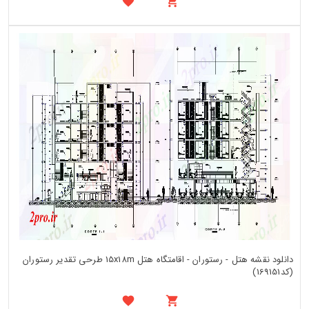
دانلود نقشه هتل - رستوران - اقامتگاه هتل 15x18m طرحی تقدیر رستوران
(کد169151)