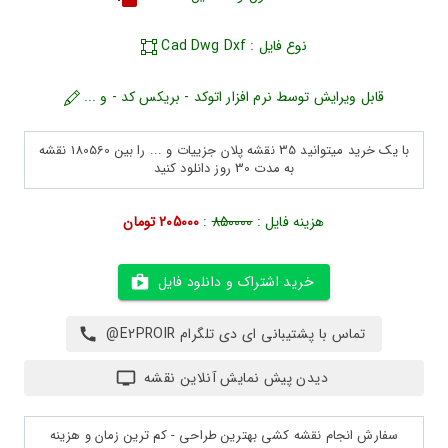
نوع فایل : Cad Dwg Dxf
قابل ویرایش توسط نرم افزار اتوکد - بریکس کد - و ...
با یک خرید میتوانید 35 نقشه پلان جزییات و ... را بین 180560 نقشه
به مدت 30 روز دانلود کنید
هزینه فایل :
850000
:
205000 تومان
خرید اشتراک و دانلود فایل
تماس با پشتیبانی ای دی تلگرام E2PROIR@
دیدن پیش نمایش آنلاین نقشه
سفارش انجام نقشه کشی بهترین طراحی - کم ترین زمان و هزینه