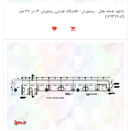
دانلود نقشه هتل - رستوران - اقامتگاه طرحی رستوران 13 در 37 متر
(کد169379)