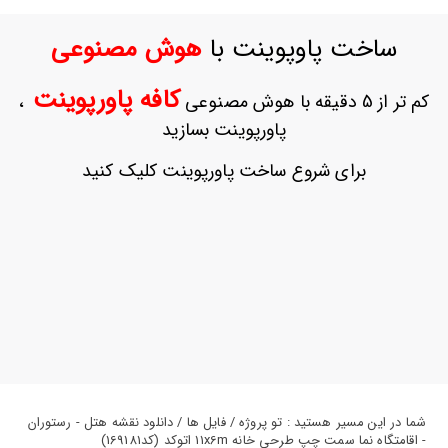
ورود
به
ساخت پاوپوینت با
هوش مصنوعی
حساب
کاربری
کافه پاورپوینت
کم تر از 5 دقیقه با هوش مصنوعی
،
ثبت
پاورپوینت بسازید
نام
بازیابی
برای شروع ساخت پاورپوینت کلیک کنید
رمز
عبور
علاقه
مندی
ها
شما در این مسیر هستید : تو پروژه / فایل ها / دانلود نقشه هتل - رستوران
- اقامتگاه نما سمت چپ طرحی خانه 11x6m اتوکد (کد169181)