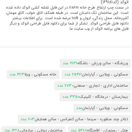
اتوکد (کد169181)
در سمت چپ ارتفاع طرح خانه 11x6m در این فایل نقشه کشی اتوکد داده شده
است. این ساختمان تک داستان است. در طبقه همکف اتاق خواب، اتاق مهمان،
آشپزخانه، محل زندگی، ایوان و toilt عرضه شده است. برای اطلاعات بیشتر
دانلود فایل طراحی اتوکد. تشکر از شما برای دانلود فایل طراحی اتوکد و دیگر
فایل های برنامه اتوکد از وب سایت ما.
ورزشگاه - سالن ورزش - باشگاه
1931 عدد
مسکونی ، ویلایی ، آپارتمان
25471 عدد
خانه مسکونی ، ویلا
423 عدد
ساختمان اداری - تجاری - صنعتی
7830 عدد
بیمارستان - درمانگاه - کلینیک
3350 عدد
مسکونی - ویلایی - آپارتمان
عدد
تئاتر چند منظوره - سینما - سالن کنفرانس - سالن همایش
603 عدد
هتل - رستوران - اقامتگاه
5486 عدد
ساختمان دولتی ، سازمانی
1428 عدد