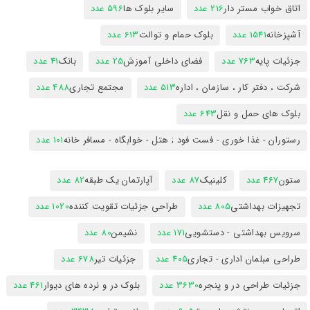
اتاق خواب مستر دار
216 عدد
سایر بلوک ها
596 عدد
آشپزخانه
1541 عدد
بلوک حمام و توالت
613 عدد
جزئیات پایه
763 عدد
فضای داخلی آموزش
25 عدد
بانک
41 عدد
شرکت ، دفتر کار ، سازمان ، اداره
513 عدد
مجتمع تجاری
488 عدد
بلوک های حمل و نقل
643 عدد
رستوران - غذا خوری - فست فود ; هتل - خوابگاه - مسافر خانه
101 عدد
ستون
467 عدد
کلینیک
87 عدد
آپارتمان یک طبقه
82 عدد
تجهیزات بهداشتی
805 عدد
طراحی جزئیات تقویت کننده
1020 عدد
سرویس بهداشتی - دستشویی
171 عدد
نشیمن
80 عدد
طراحی مبلمان اداری - تجاری
405 عدد
جزئیات تیر
678 عدد
جزئیات طراحی در و پنجره
3630 عدد
بلوک در و نرده های دیوار
461 عدد