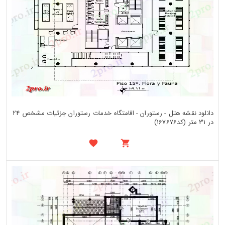
دانلود نقشه هتل - رستوران - اقامتگاه خدمات رستوران جزئیات مشخص 24
در 31 متر (کد167676)