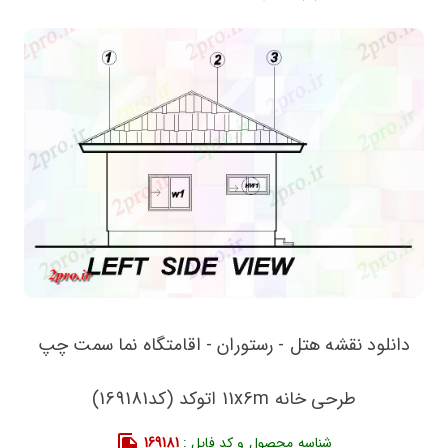
دانلود نقشه هتل - رستوران - اقامتگاه نما سمت چپ
طرحی خانه 11x6m اتوکد (کد169181)
شناسه محصول و کد فایل :
169181