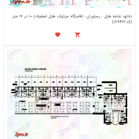
دانلود نقشه هتل - رستوران - اقامتگاه جزئیات هتل تعطیلات 10 در 17 متر
(کد169422)