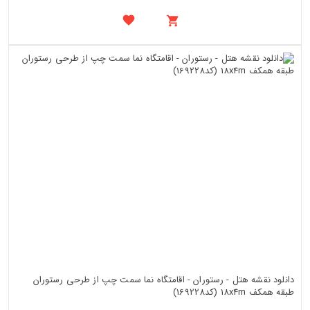
دانلود نقشه هتل - رستوران - اقامتگاه نما سمت چپ از طرحی رستوران
طبقه همکف 18x4m (کد169228)