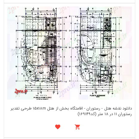
دانلود نقشه هتل - رستوران - اقامتگاه بخش از هتل 15x18m طرحی تقدیر
رستوران 11 در 18 متر (کد169149)