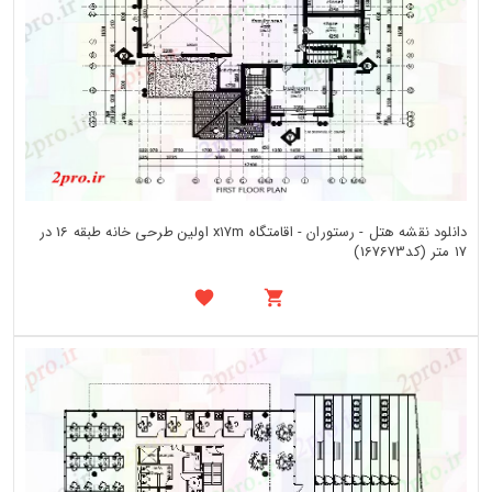
دانلود نقشه هتل - رستوران - اقامتگاه x17m اولین طرحی خانه طبقه 16 در
17 متر (کد167673)