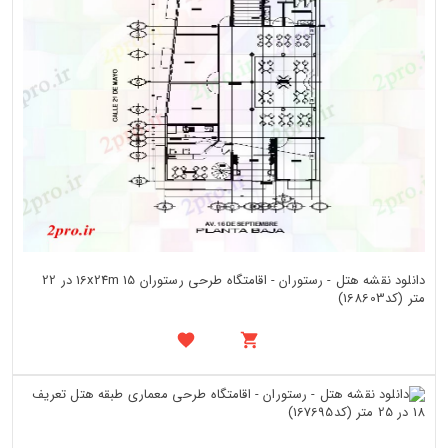
دانلود نقشه هتل - رستوران - اقامتگاه طرحی رستوران 16x24m 15 در 22
متر (کد168603)