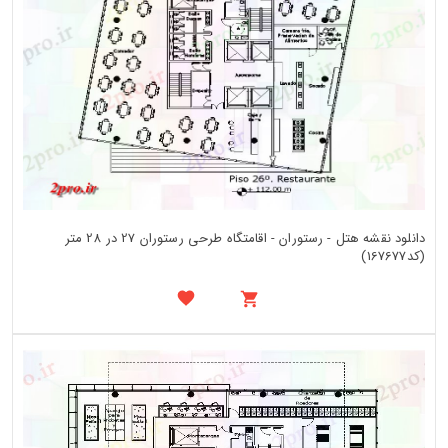
دانلود نقشه هتل - رستوران - اقامتگاه طرحی رستوران 27 در 28 متر
(کد167677)