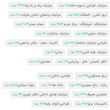
جزئیات طراحی تسویه خانه
120 عدد
جزئیات پله و راه پله
2377 عدد
برق کشی - اتصالات
566 عدد
جزئیات و فضای داخلی شرکت
160 عدد
نمایشگاه - فروشگاه - مرکز خرید
353 عدد
حمام مستر
2103 عدد
جزئیات ستون
1157 عدد
جزئیات ساختار
1908 عدد
طراحی جزئیات ساختار
4211 عدد
کلیسا - معبد - مکان مذهبی
777 عدد
جزئیات لوله کشی
2914 عدد
سالن
38 عدد
اتاق نشیمن - حال - پذیرایی
261 عدد
معماری
881 عدد
برق مسکونی
496 عدد
طراحی داخلی
805 عدد
پارک - باغ عمومی
635 عدد
بانک ها
276 عدد
بلوک مبلمان
5066 عدد
معماری معروف
437 عدد
جزئیات فضای داخلی ناهار خوری
142 عدد
تاسیسات برق
487 عدد
طراحی اتوکد پایه
775 عدد