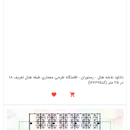
دانلود نقشه هتل - رستوران - اقامتگاه طرحی معماری طبقه هتل تعریف 18
در 25 متر (کد167695)