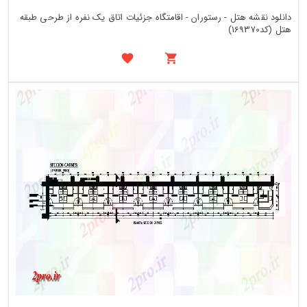
دانلود نقشه هتل - رستوران - اقامتگاه جزئیات اتاق یک نفره از طرحی طبقه
هتل (کد169370)