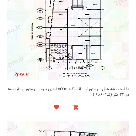
دانلود نقشه هتل - رستوران - اقامتگاه x24m اولین طرحی رستوران طبقه 15
در 22 متر (کد168604)