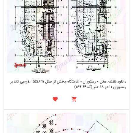
دانلود نقشه هتل - رستوران - اقامتگاه بخش از هتل 15x18m طرحی تقدیر
رستوران 11 در 18 متر (کد169149)