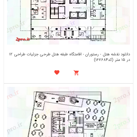
دانلود نقشه هتل - رستوران - اقامتگاه طبقه هتل طرحی جزئیات طراحی 12
در 15 متر (کد167684)