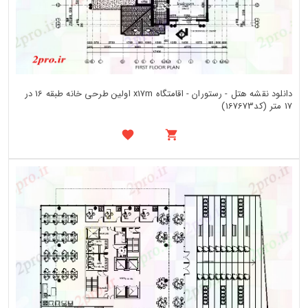
دانلود نقشه هتل - رستوران - اقامتگاه x17m اولین طرحی خانه طبقه 16 در
17 متر (کد167673)