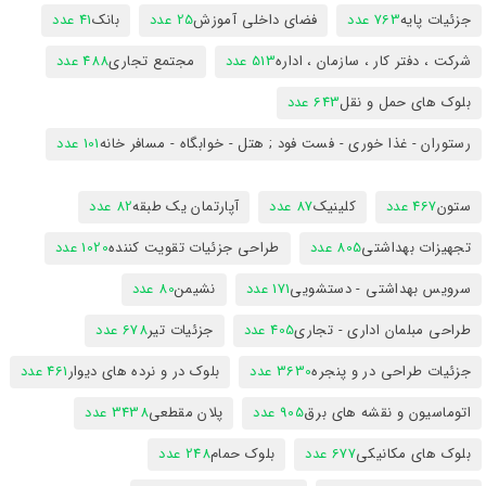
جزئیات پایه
763 عدد
فضای داخلی آموزش
25 عدد
بانک
41 عدد
شرکت ، دفتر کار ، سازمان ، اداره
513 عدد
مجتمع تجاری
488 عدد
بلوک های حمل و نقل
643 عدد
رستوران - غذا خوری - فست فود ; هتل - خوابگاه - مسافر خانه
101 عدد
ستون
467 عدد
کلینیک
87 عدد
آپارتمان یک طبقه
82 عدد
تجهیزات بهداشتی
805 عدد
طراحی جزئیات تقویت کننده
1020 عدد
سرویس بهداشتی - دستشویی
171 عدد
نشیمن
80 عدد
طراحی مبلمان اداری - تجاری
405 عدد
جزئیات تیر
678 عدد
جزئیات طراحی در و پنجره
3630 عدد
بلوک در و نرده های دیوار
461 عدد
اتوماسیون و نقشه های برق
905 عدد
پلان مقطعی
3438 عدد
بلوک های مکانیکی
677 عدد
بلوک حمام
248 عدد