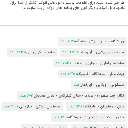
طراحی شده است. برای اطلاعات بیشتر دانلود فایل اتوکد. تشکر از شما برای
دانلود فایل اتوکد و دیگر فایل های برنامه های اتوکد از وب سایت ما.
ورزشگاه - سالن ورزش - باشگاه
1931 عدد
مسکونی ، ویلایی ، آپارتمان
25471 عدد
خانه مسکونی ، ویلا
423 عدد
ساختمان اداری - تجاری - صنعتی
7830 عدد
بیمارستان - درمانگاه - کلینیک
3350 عدد
مسکونی - ویلایی - آپارتمان
عدد
تئاتر چند منظوره - سینما - سالن کنفرانس - سالن همایش
603 عدد
هتل - رستوران - اقامتگاه
5486 عدد
ساختمان دولتی ، سازمانی
1428 عدد
هایپر مارکت - مرکز خرید - فروشگاه
2140 عدد