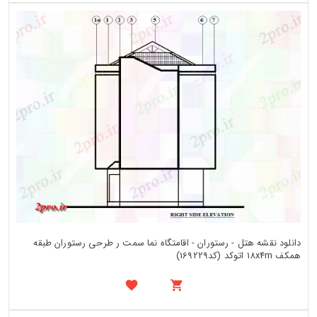
دانلود نقشه هتل - رستوران - اقامتگاه نما سمت ر طرحی رستوران طبقه
همکف 18x4m اتوکد (کد169229)