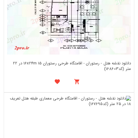
دانلود نقشه هتل - رستوران - اقامتگاه طرحی رستوران 16x24m 15 در 22
متر (کد168603)