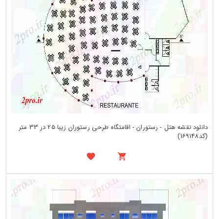
دانلود نقشه هتل - رستوران - اقامتگاه طرحی رستوران زیبا 25 در 33 متر
(کد169148)