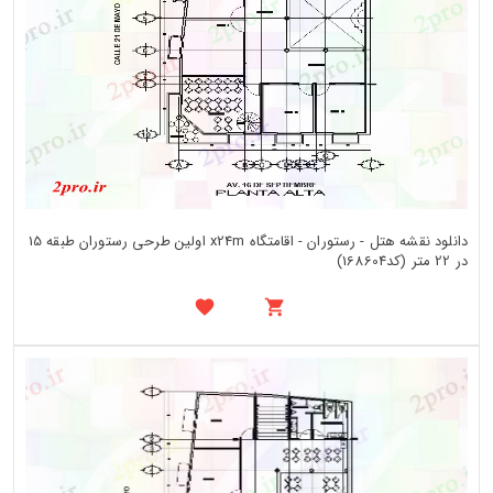
دانلود نقشه هتل - رستوران - اقامتگاه x24m اولین طرحی رستوران طبقه 15
در 22 متر (کد168604)