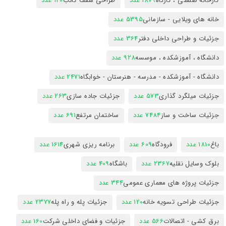
کارخانه صنعتی ، کارگاه
1879 عدد
طراحی سقف کاذب
120 عدد
خانه های ویلایی - سازمانی
5395 عدد
جزئیات و طراحی داخلی دفتر
364 عدد
دانشگاه ، آموزشکده ، موسسه
928 عدد
دانشگاه - آموزشکده - مدرسه - هنرستان - خوابگاه
2471 عدد
جزئیات میلگرد گذاری
573 عدد
جزئیات جاده سازی
263 عدد
جزئیات ساخت و ساز
7484 عدد
ساختمان مرتفع
691 عدد
باغ
1810 عدد
فرودگاه
609 عدد
برنامه ریزی شهری
1614 عدد
بلوک وسایل نقلیه
2367 عدد
باشگاه
409 عدد
جزئیات پروژه های معماری عمومی
344 عدد
جزئیات طراحی تسویه خانه
120 عدد
جزئیات پله و راه پله
2377 عدد
برق کشی - اتصالات
566 عدد
جزئیات و فضای داخلی شرکت
160 عدد