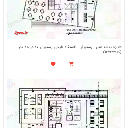
دانلود نقشه هتل - رستوران - اقامتگاه طرحی رستوران 27 در 28 متر
(کد167677)