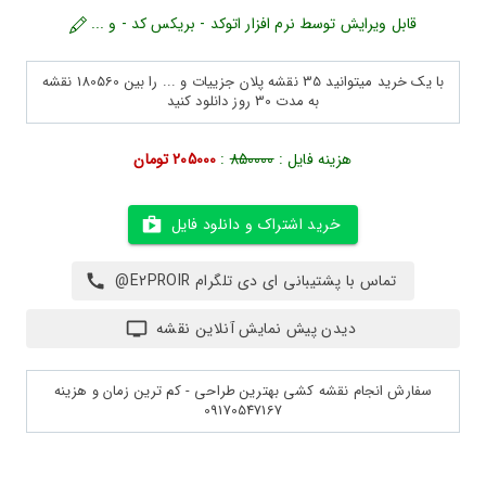
قابل ویرایش توسط نرم افزار اتوکد - بریکس کد - و ...
با یک خرید میتوانید 35 نقشه پلان جزییات و ... را بین 180560 نقشه
به مدت 30 روز دانلود کنید
هزینه فایل :
850000
:
205000 تومان
خرید اشتراک و دانلود فایل
تماس با پشتیبانی ای دی تلگرام E2PROIR@
دیدن پیش نمایش آنلاین نقشه
سفارش انجام نقشه کشی بهترین طراحی - کم ترین زمان و هزینه
09170547167