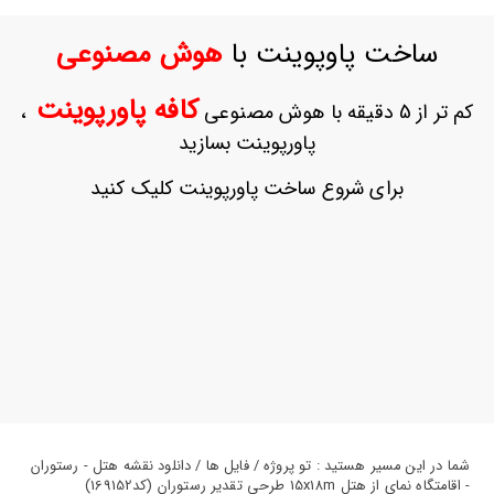
ورود
به
ساخت پاوپوینت با
هوش مصنوعی
حساب
کاربری
کافه پاورپوینت
کم تر از 5 دقیقه با هوش مصنوعی
،
ثبت
پاورپوینت بسازید
نام
بازیابی
برای شروع ساخت پاورپوینت کلیک کنید
رمز
عبور
علاقه
مندی
ها
شما در این مسیر هستید : تو پروژه / فایل ها / دانلود نقشه هتل - رستوران
- اقامتگاه نمای از هتل 15x18m طرحی تقدیر رستوران (کد169152)