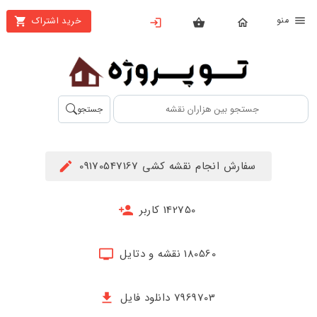
نو
خرید اشتراک
X
بستن
منو
محصولات
تهیه
جستجو
اشتراک
راهنما
سفارش انجام نقشه کشی 09170547167
دانلود
خرید
142750 کاربر
ها
180560 نقشه و دتایل
حساب
کاربری
7969703 دانلود فایل