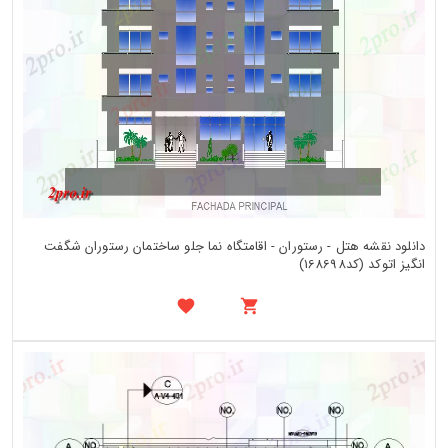
دانلود نقشه هتل - رستوران - اقامتگاه نما جلو ساختمان رستوران شگفت
انگیز اتوکد (کد168698)