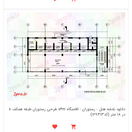
دانلود نقشه هتل - رستوران - اقامتگاه x4m طرحی رستوران طبقه همکف 8
در 18 متر (کد169313)