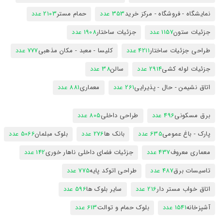
نمایشگاه - فروشگاه - مرکز خرید
353 عدد
حمام مستر
2103 عدد
جزئیات ستون
1157 عدد
جزئیات ساختار
1908 عدد
طراحی جزئیات ساختار
4211 عدد
کلیسا - معبد - مکان مذهبی
777 عدد
جزئیات لوله کشی
2914 عدد
سالن
38 عدد
اتاق نشیمن - حال - پذیرایی
261 عدد
معماری
881 عدد
برق مسکونی
496 عدد
طراحی داخلی
805 عدد
پارک - باغ عمومی
635 عدد
بانک ها
276 عدد
بلوک مبلمان
5066 عدد
معماری معروف
437 عدد
جزئیات فضای داخلی ناهار خوری
142 عدد
تاسیسات برق
487 عدد
طراحی اتوکد پایه
775 عدد
اتاق خواب مستر دار
216 عدد
سایر بلوک ها
596 عدد
آشپزخانه
1541 عدد
بلوک حمام و توالت
613 عدد