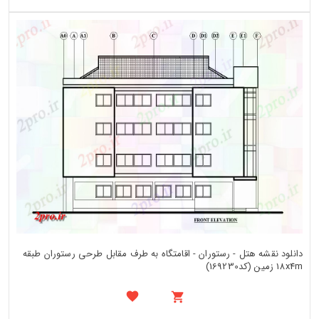
دانلود نقشه هتل - رستوران - اقامتگاه به طرف مقابل طرحی رستوران طبقه
18x4m زمین (کد169230)