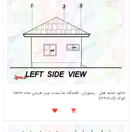
دانلود نقشه هتل - رستوران - اقامتگاه نما سمت چپ طرحی خانه 11x6m
اتوکد (کد169181)