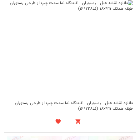
دانلود نقشه هتل - رستوران - اقامتگاه نما سمت چپ از طرحی رستوران
طبقه همکف 18x4m (کد169228)