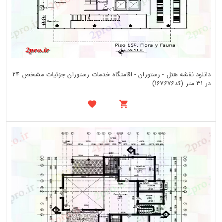
دانلود نقشه هتل - رستوران - اقامتگاه خدمات رستوران جزئیات مشخص 24
در 31 متر (کد167676)