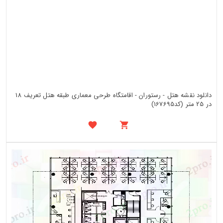
دانلود نقشه هتل - رستوران - اقامتگاه طرحی معماری طبقه هتل تعریف 18
در 25 متر (کد167695)