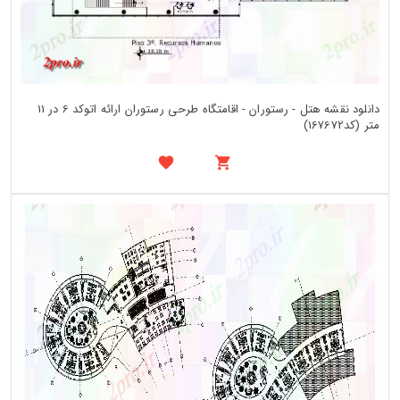
دانلود نقشه هتل - رستوران - اقامتگاه طرحی رستوران ارائه اتوکد 6 در 11
متر (کد167672)