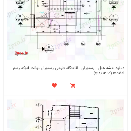
دانلود نقشه هتل - رستوران - اقامتگاه طرحی رستوران توالت اتوکد رسم
model (کد168613)