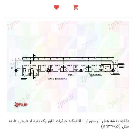
دانلود نقشه هتل - رستوران - اقامتگاه جزئیات اتاق یک نفره از طرحی طبقه
هتل (کد169370)