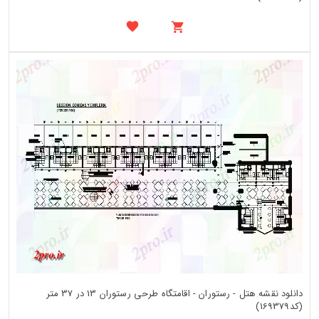
دانلود نقشه هتل - رستوران - اقامتگاه طرحی رستوران 13 در 37 متر
(کد169379)