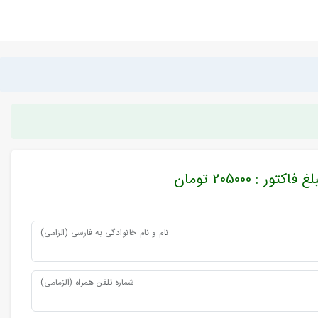
غ فاکتور : 205000 تومان
نام و نام خانوادگی به فارسی (الزامی)
شماره تلفن همراه (الزمامی)