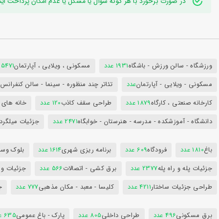
در صورت برخورد با هر گونه سوال یا مشکل یا عدم امکان پرداخت اینترنتی به ایدی تلگر
ورزشگاه - سالن ورزش - باشگاه
1931 عدد
مسکونی ، ویلایی ، آپارتمان
25471 عد
مسکونی - ویلایی - آپارتمان
عدد
تئاتر چند منظوره - سینما - سالن کنفران
کارخانه صنعتی ، کارگاه
1879 عدد
طراحی سقف کاذب
120 عدد
خانه های 
دانشگاه - آموزشکده - مدرسه - هنرستان - خوابگاه
2471 عدد
جزئیات میلگرد
باغ
1810 عدد
فرودگاه
609 عدد
برنامه ریزی شهری
1614 عدد
بلوک وسای
جزئیات پله و راه پله
2377 عدد
برق کشی - اتصالات
566 عدد
جزئیات و
طراحی جزئیات ساختار
4211 عدد
کلیسا - معبد - مکان مذهبی
777 عدد
ج
برق مسکونی
496 عدد
طراحی داخلی
805 عدد
پارک - باغ عمومی
635 عدد