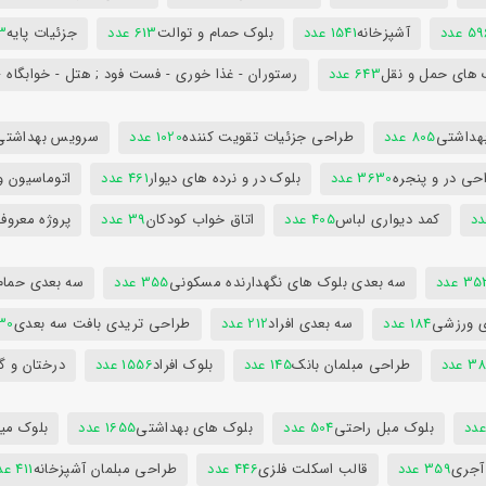
5 عدد
آشپزخانه
1541 عدد
بلوک حمام و توالت
613 عدد
جزئیات پایه
63
 های حمل و نقل
643 عدد
رستوران - غذا خوری - فست فود ; هتل - خوابگاه -
هداشتی
805 عدد
طراحی جزئیات تقویت کننده
1020 عدد
سرویس بهداشتی
حی در و پنجره
3630 عدد
بلوک در و نرده های دیوار
461 عدد
اتوماسیون و
کمد دیواری لباس
405 عدد
اتاق خواب کودکان
39 عدد
پروژه معروف
3 عدد
سه بعدی بلوک های نگهدارنده مسکونی
355 عدد
سه بعدی حمام
ی ورزشی
184 عدد
سه بعدی افراد
212 عدد
طراحی تریدی بافت سه بعدی
230 
 عدد
طراحی مبلمان بانک
145 عدد
بلوک افراد
1556 عدد
درختان و گ
بلوک مبل راحتی
504 عدد
بلوک های بهداشتی
1655 عدد
بلوک میز
 آجری
359 عدد
قالب اسکلت فلزی
446 عدد
طراحی مبلمان آشپزخانه
411 عدد