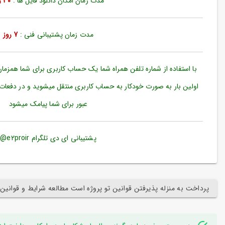
مدت زمان امکان دانلود فایل ها :
30 روز
ورود
به
حساب
کاربری
مدت زمان پشتیبانی فنی :
7 روز
ثبت
نام
با استفاده از شماره تلفن همراه شما یک حساب کاربری برای شما همزما
بازیابی
اولین بار به صورت خودکار به حساب کاربری منتقل میشوید و در دفعات
رمز
عبور برای شما پیامک میشود
عبور
علاقه
مندی
پشتیبانی ای دی تلگرام e2proir@
ها
پرداخت به منزله پذیرفتن قوانین تو پروژه است مطالعه شرایط و قوانین