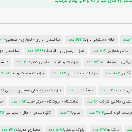
ام e2proir@ پیغام بفرستید
د
خانه مسکونی ، ویلا
423 عدد
ساختمان اداری - تجاری - صنعتی
7830 ع
س - سالن همایش
603 عدد
هتل - رستوران - اقامتگاه
5486 عدد
ساختمان دول
ویلایی - سازمانی
5395 عدد
جزئیات و طراحی داخلی دفتر
364 عدد
دانشگ
 گذاری
573 عدد
جزئیات جاده سازی
263 عدد
جزئیات ساخت و ساز
7484 عدد
ل نقلیه
2367 عدد
باشگاه
409 عدد
جزئیات پروژه های معماری عمومی
344 ع
 فضای داخلی شرکت
160 عدد
نمایشگاه - فروشگاه - مرکز خرید
353 عدد
حم
زئیات لوله کشی
2914 عدد
سالن
38 عدد
اتاق نشیمن - حال - پذیرایی
261 عدد
بانک ها
276 عدد
بلوک مبلمان
5066 عدد
معماری معروف
437 عدد