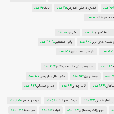
7 عدد
فضای داخلی آموزش
25 عدد
بانک
41 عدد
 مسافر خانه
101 عدد
 - دستشویی
171 عدد
نشیمن
80 عدد
 نقشه های برق
905 عدد
پلان مقطعی
3438 عدد
167 عدد
طراحی سه بعدی
598 عدد
253 عدد
سه بعدی گیاهان و درختان
324 عدد
عدد
جاده و پل
517 عدد
مکان های تاریخی
105 عدد
یاهان
1649 عدد
قاب چوبی
94 عدد
میز و صندلی
894 عدد
 ناهار خوری
123 عدد
بلوک حیوانات
660 عدد
درب و پنجره
605 عدد
تجهیزات بدنسازی
183 عدد
فواره
184 عدد
دو تخته
437 عدد