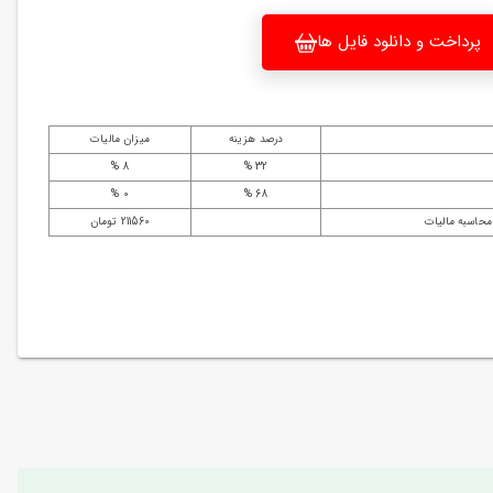
پرداخت و دانلود فایل ها
درصد هزینه
میزان مالیات
8 %
32 %
0 %
68 %
محاسبه مالیات
211560 تومان