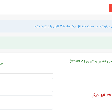
دت حداقل یک ماه 35 فایل را دانلود کنید
مبل
ر