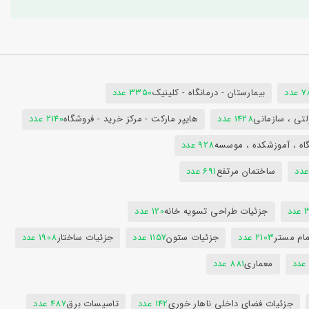
دد
بیمارستان - درمانگاه - کلینیک
3350 عدد
تی ، سازمانی
1428 عدد
هایپر مارکت - مرکز خرید - فروشگاه
2140 عدد
اه ، آموزشکده ، موسسه
928 عدد
ساختمان مرتفع
691 عدد
دد
جزئیات طراحی تسویه خانه
120 عدد
ام مستر
2103 عدد
جزئیات ستون
1157 عدد
جزئیات ساختار
1908 عدد
معماری
881 عدد
جزئیات فضای داخلی ناهار خوری
142 عدد
تاسیسات برق
487 عدد