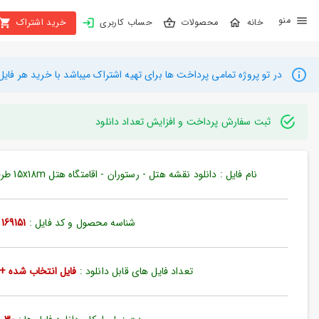
X
محصولات
حساب کاربری
خرید اشتراک
بستن
منو
محصولات
در تو پروژه تمامی پرداخت ها برای تهیه اشتراک میباشد با خرید هر فایل میتوانید به م
تهیه
اشتراک
ثبت سفارش پرداخت و افزایش تعداد دانلود
راهنما
نام فایل : دانلود نقشه هتل - رستوران - اقامتگاه هتل 15x18m طرحی تقدیر رستوران (کد169151)
دانلود
خرید
شناسه محصول و کد فایل :
169151
ها
تعداد فایل های قابل دانلود :
فایل انتخاب شده + 35 فایل دیگ
حساب
کاربری