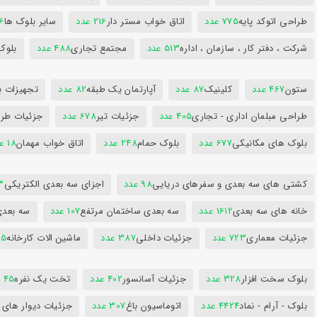
طراحی اتوکد پایه
775 عدد
اتاق خواب مستر دار
216 عدد
سایر بلوک ها
96
شرکت ، دفتر کار ، سازمان ، اداره
513 عدد
مجتمع تجاری
488 عدد
بلوک
ستون
467 عدد
کلینیک
87 عدد
آپارتمان یک طبقه
82 عدد
تجهیزات ب
طراحی مبلمان اداری - تجاری
405 عدد
جزئیات تیر
678 عدد
جزئیات طرا
بلوک های مکانیکی
677 عدد
بلوک حمام
248 عدد
اتاق خواب مهمان
18 عدد
کشتی های سه بعدی و سفرهای دریایی
98 عدد
اجزای سه بعدی الکتریکی
53
خانه های سه بعدی
1612 عدد
سه بعدی ساختمان مرتفع
107 عدد
سه بعد
جزئیات معماری
723 عدد
جزئیات داخلی
387 عدد
ماشین الات کارخانه
385
بلوک سخت افزار
328 عدد
جزئیات آسانسور
402 عدد
تخت یک نفره
45 عدد
بلوک - آرام - نماد
4424 عدد
اتوماسیون باغ
307 عدد
جزئیات دیوار های