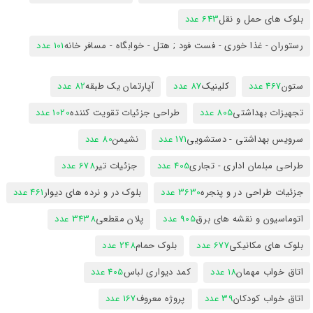
بلوک های حمل و نقل
643 عدد
رستوران - غذا خوری - فست فود ; هتل - خوابگاه - مسافر خانه
101 عدد
ستون
467 عدد
کلینیک
87 عدد
آپارتمان یک طبقه
82 عدد
تجهیزات بهداشتی
805 عدد
طراحی جزئیات تقویت کننده
1020 عدد
سرویس بهداشتی - دستشویی
171 عدد
نشیمن
80 عدد
طراحی مبلمان اداری - تجاری
405 عدد
جزئیات تیر
678 عدد
جزئیات طراحی در و پنجره
3630 عدد
بلوک در و نرده های دیوار
461 عدد
اتوماسیون و نقشه های برق
905 عدد
پلان مقطعی
3438 عدد
بلوک های مکانیکی
677 عدد
بلوک حمام
248 عدد
اتاق خواب مهمان
18 عدد
کمد دیواری لباس
405 عدد
اتاق خواب کودکان
39 عدد
پروژه معروف
167 عدد