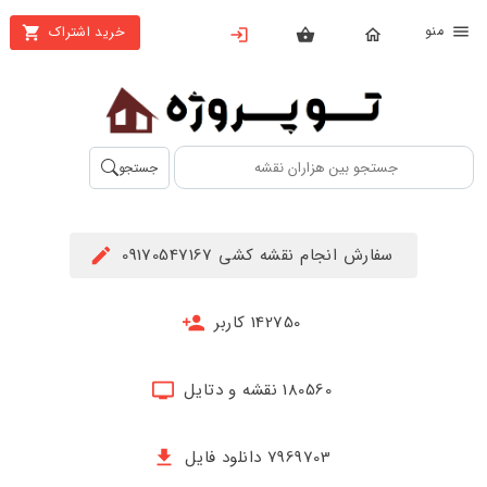
نو
خرید اشتراک
X
بستن
منو
محصولات
تهیه
جستجو
اشتراک
راهنما
سفارش انجام نقشه کشی 09170547167
دانلود
خرید
142750 کاربر
ها
180560 نقشه و دتایل
حساب
کاربری
7969703 دانلود فایل