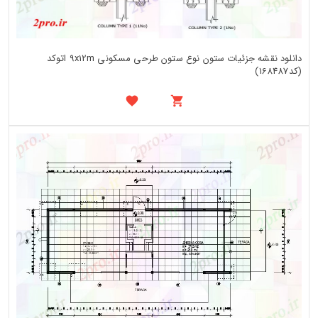
دانلود نقشه جزئیات ستون نوع ستون طرحی مسکونی 9x12m اتوکد
(کد168487)