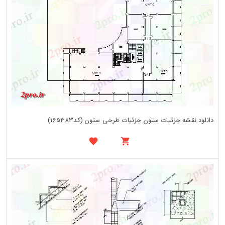
دانلود نقشه جزئیات ستون جزئیات طرحی ستون (کد165383)