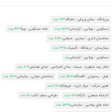
ورزشگاه - سالن ورزش - باشگاه
1931 عدد
مسکونی ، ویلایی ، آپارتمان
25471 عدد
خانه مسکونی ، ویلا
423 عدد
ساختمان اداری - تجاری - صنعتی
7830 عدد
بیمارستان - درمانگاه - کلینیک
3350 عدد
مسکونی - ویلایی - آپارتمان
عدد
تئاتر چند منظوره - سینما - سالن کنفرانس - سالن همایش
603 عدد
هتل - رستوران - اقامتگاه
5486 عدد
ساختمان دولتی ، سازمانی
1428 عدد
هایپر مارکت - مرکز خرید - فروشگاه
2140 عدد
کارخانه صنعتی ، کارگاه
1879 عدد
طراحی سقف کاذب
120 عدد
خانه های ویلایی - سازمانی
5395 عدد