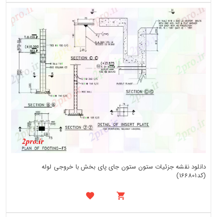
دانلود نقشه جزئیات ستون ستون جای پای بخش با خروجی لوله
(کد166801)