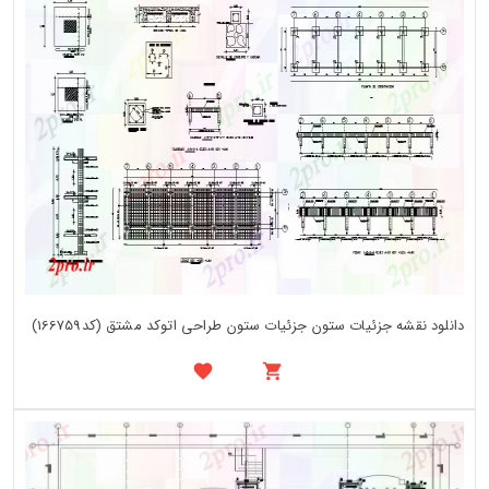
دانلود نقشه جزئیات ستون جزئیات ستون طراحی اتوکد مشتق (کد166759)