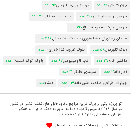
جزئیات بتن
64 عدد
برنامه ریزی تاریخی
92 عدد
طراحی و مبلمان اتاق
300 عدد
بلوک میز صندلی
36 عدد
طراحی پارک - محوطه - باغ
197 عدد
مبلمان رستوران - غذا خوری - فست فود - هتل
288 عدد
بلوک تلوزیون
58 عدد
بلوک ظروف غذا خوری
10 عدد
داخلی خانه
37 عدد
قاب آلومینیومی
97 عدد
بلوک اتوکد تست
3 عدد
نمازخانه
3 عدد
سینمای خانگی
3 عدد
جزئیات طراحی ساخت آشپزخانه
249 عدد
نقشه
عدد
تو پروژه یکی از بزرگ ترین مراجع دانلود فایل های نقشه کشی در کشور
در سال 1394 تاسیس گردیده و تا به امروز به کمک کاربران و همکاران
هزاران نقشه برای دانلود قرار داده شده
با افتخار تو پروژه ساخته شده با وب اسمبلی