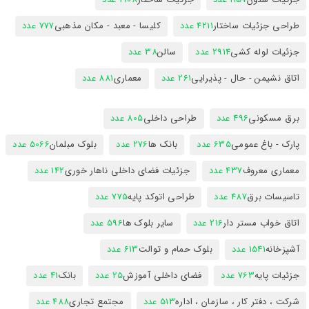
طراحی جزئیات ساختار
4211 عدد
کلیسا - معبد - مکان مذهبی
777 عدد
جزئیات لوله کشی
2914 عدد
سالن
38 عدد
اتاق نشیمن - حال - پذیرایی
261 عدد
معماری
881 عدد
برق مسکونی
496 عدد
طراحی داخلی
805 عدد
پارک - باغ عمومی
635 عدد
بانک ها
276 عدد
بلوک مبلمان
5066 عدد
معماری معروف
437 عدد
جزئیات فضای داخلی ناهار خوری
142 عدد
تاسیسات برق
487 عدد
طراحی اتوکد پایه
775 عدد
اتاق خواب مستر دار
216 عدد
سایر بلوک ها
596 عدد
آشپزخانه
1541 عدد
بلوک حمام و توالت
613 عدد
جزئیات پایه
763 عدد
فضای داخلی آموزش
25 عدد
بانک
41 عدد
شرکت ، دفتر کار ، سازمان ، اداره
513 عدد
مجتمع تجاری
488 عدد