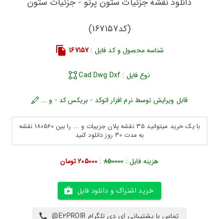
دانلود نقشه جزئیات ستون پرتو - جزئیات ستون
(کد167157)
شناسه محصول و کد فایل :
167157
نوع فایل : Cad Dwg Dxf
قابل ویرایش توسط نرم افزار اتوکد - بریکس کد - و ...
با یک خرید میتوانید 35 نقشه پلان جزییات و ... را بین 180560 نقشه
به مدت 30 روز دانلود کنید
هزینه فایل :
850000
:
205000 تومان
خرید اشتراک و دانلود فایل
تماس با پشتیبانی ای دی تلگرام E2PROIR@