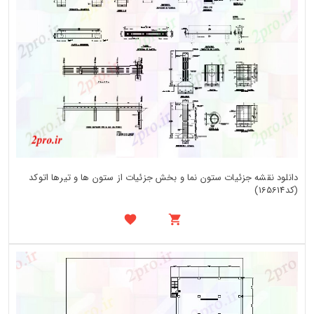
دانلود نقشه جزئیات ستون نما و بخش جزئیات از ستون ها و تیرها اتوکد
(کد165614)