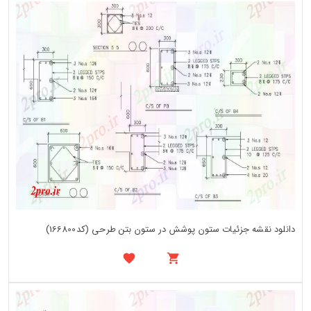
دانلود نقشه جزئیات ستون پوشش در ستون بتن طرحی (کد166800)