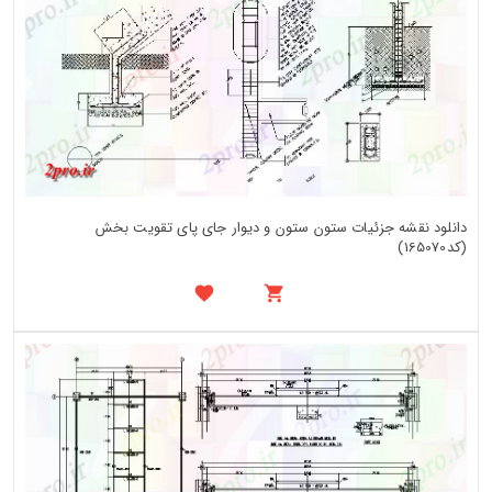
دانلود نقشه جزئیات ستون ستون و دیوار جای پای تقویت بخش
(کد165070)