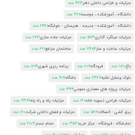
جزئیات و طراحی داخلی دفتر
364 عدد
دانشگاه ، آموزشکده ، موسسه
928 عدد
دانشگاه - آموزشکده - مدرسه - هنرستان - خوابگاه
2471 عدد
جزئیات میلگرد گذاری
573 عدد
جزئیات جاده سازی
263 عدد
جزئیات ساخت و ساز
7484 عدد
ساختمان مرتفع
691 عدد
باغ
1810 عدد
فرودگاه
609 عدد
برنامه ریزی شهری
1614 عدد
بلوک وسایل نقلیه
2367 عدد
باشگاه
409 عدد
جزئیات پروژه های معماری عمومی
344 عدد
جزئیات طراحی تسویه خانه
120 عدد
جزئیات پله و راه پله
2377 عدد
برق کشی - اتصالات
566 عدد
جزئیات و فضای داخلی شرکت
160 عدد
نمایشگاه - فروشگاه - مرکز خرید
353 عدد
حمام مستر
2103 عدد
جزئیات ستون
1157 عدد
جزئیات ساختار
1908 عدد