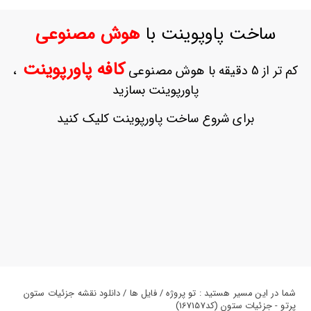
ورود
به
ساخت پاوپوینت با
هوش مصنوعی
حساب
کاربری
کافه پاورپوینت
کم تر از 5 دقیقه با هوش مصنوعی
،
ثبت
پاورپوینت بسازید
نام
بازیابی
برای شروع ساخت پاورپوینت کلیک کنید
رمز
عبور
علاقه
مندی
ها
شما در این مسیر هستید : تو پروژه / فایل ها / دانلود نقشه جزئیات ستون
پرتو - جزئیات ستون (کد167157)