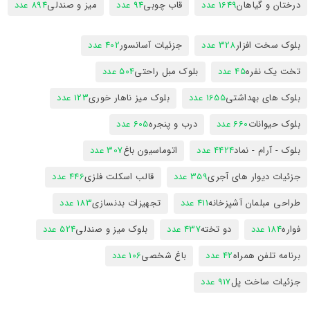
درختان و گیاهان
1649 عدد
قاب چوبی
94 عدد
میز و صندلی
894 عدد
بلوک سخت افزار
328 عدد
جزئیات آسانسور
402 عدد
تخت یک نفره
45 عدد
بلوک مبل راحتی
504 عدد
بلوک های بهداشتی
1655 عدد
بلوک میز ناهار خوری
123 عدد
بلوک حیوانات
660 عدد
درب و پنجره
605 عدد
بلوک - آرام - نماد
4424 عدد
اتوماسیون باغ
307 عدد
جزئیات دیوار های آجری
359 عدد
قالب اسکلت فلزی
446 عدد
طراحی مبلمان آشپزخانه
411 عدد
تجهیزات بدنسازی
183 عدد
فواره
184 عدد
دو تخته
437 عدد
بلوک میز و صندلی
524 عدد
برنامه تلفن همراه
42 عدد
باغ شخصی
106 عدد
جزئیات ساخت پل
917 عدد