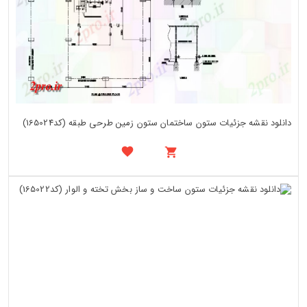
دانلود نقشه جزئیات ستون ساختمان ستون زمین طرحی طبقه (کد165024)