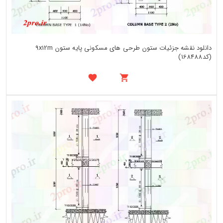
دانلود نقشه جزئیات ستون طرحی های مسکونی پایه ستون 9x12m
(کد168488)