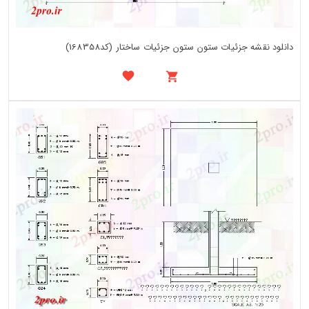
دانلود نقشه جزئیات ستون ستون جزئیات ساختار (کد168358)