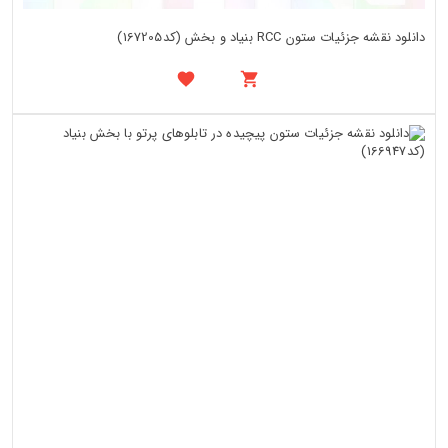
دانلود نقشه جزئیات ستون RCC بنیاد و بخش (کد167205)