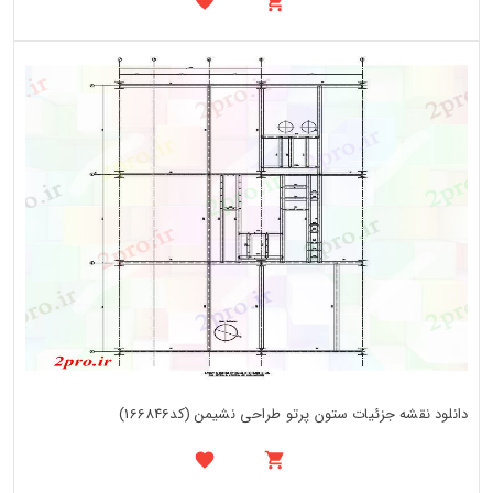
دانلود نقشه جزئیات ستون پرتو طراحی نشیمن (کد166846)