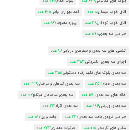
بلوک های مکانیکی
677 عدد
بلوک حمام
248 عدد
اتاق خواب مهمان
18 عدد
کمد دیواری لباس
405 عدد
اتاق خواب کودکان
39 عدد
پروژه معروف
167 عدد
طراحی سه بعدی
598 عدد
کشتی های سه بعدی و سفرهای دریایی
98 عدد
اجزای سه بعدی الکتریکی
353 عدد
سه بعدی بلوک های نگهدارنده مسکونی
355 عدد
سه بعدی حمام
253 عدد
سه بعدی گیاهان و درختان
324 عدد
خانه های سه بعدی
1612 عدد
سه بعدی ساختمان مرتفع
107 عدد
سه بعدی ورزشی
184 عدد
سه بعدی افراد
212 عدد
طراحی تریدی بافت سه بعدی
230 عدد
جاده و پل
517 عدد
مکان های تاریخی
105 عدد
جزئیات معماری
723 عدد