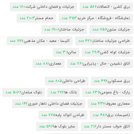
برق کشی - اتصالات
566 عدد
جزئیات و فضای داخلی شرکت
160 عدد
نمایشگاه - فروشگاه - مرکز خرید
353 عدد
حمام مستر
2103 عدد
جزئیات ستون
1157 عدد
جزئیات ساختار
1908 عدد
طراحی جزئیات ساختار
4211 عدد
کلیسا - معبد - مکان مذهبی
777 عدد
جزئیات لوله کشی
2914 عدد
سالن
38 عدد
اتاق نشیمن - حال - پذیرایی
261 عدد
معماری
881 عدد
برق مسکونی
496 عدد
طراحی داخلی
805 عدد
پارک - باغ عمومی
635 عدد
بانک ها
276 عدد
بلوک مبلمان
5066 عدد
معماری معروف
437 عدد
جزئیات فضای داخلی ناهار خوری
142 عدد
تاسیسات برق
487 عدد
طراحی اتوکد پایه
775 عدد
اتاق خواب مستر دار
216 عدد
سایر بلوک ها
596 عدد