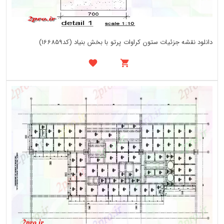
دانلود نقشه جزئیات ستون کراوات پرتو با بخش بنیاد (کد166859)