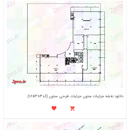
دانلود نقشه جزئیات ستون جزئیات طرحی ستون (کد165383)