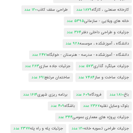
کارخانه صنعتی ، کارگاه
1879 عدد
طراحی سقف کاذب
120 عدد
خانه های ویلایی - سازمانی
5395 عدد
جزئیات و طراحی داخلی دفتر
364 عدد
دانشگاه ، آموزشکده ، موسسه
928 عدد
دانشگاه - آموزشکده - مدرسه - هنرستان - خوابگاه
2471 عدد
جزئیات میلگرد گذاری
573 عدد
جزئیات جاده سازی
263 عدد
جزئیات ساخت و ساز
7484 عدد
ساختمان مرتفع
691 عدد
باغ
1810 عدد
فرودگاه
609 عدد
برنامه ریزی شهری
1614 عدد
بلوک وسایل نقلیه
2367 عدد
باشگاه
409 عدد
جزئیات پروژه های معماری عمومی
344 عدد
جزئیات طراحی تسویه خانه
120 عدد
جزئیات پله و راه پله
2377 عدد