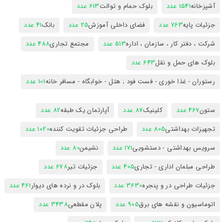
آشپزخانه
1541 عدد
بلوک حمام و توالت
613 عدد
جزئیات پایه
763 عدد
فضای داخلی آموزش
25 عدد
بانک
41 عدد
شرکت ، دفتر کار ، سازمان ، اداره
513 عدد
مجتمع تجاری
488 عدد
بلوک های حمل و نقل
643 عدد
رستوران - غذا خوری - فست فود ; هتل - خوابگاه - مسافر خانه
101 عدد
ستون
467 عدد
کلینیک
87 عدد
آپارتمان یک طبقه
82 عدد
تجهیزات بهداشتی
805 عدد
طراحی جزئیات تقویت کننده
1020 عدد
سرویس بهداشتی - دستشویی
171 عدد
نشیمن
80 عدد
طراحی مبلمان اداری - تجاری
405 عدد
جزئیات تیر
678 عدد
جزئیات طراحی در و پنجره
3630 عدد
بلوک در و نرده های دیوار
461 عدد
اتوماسیون و نقشه های برق
905 عدد
پلان مقطعی
3438 عدد