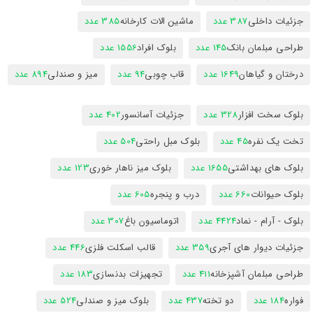
جزئیات داخلی
387 عدد
ماشین الات کارخانه
385 عدد
طراحی مبلمان بانک
145 عدد
بلوک افراد
1556 عدد
درختان و گیاهان
1649 عدد
قاب چوبی
94 عدد
میز و صندلی
894 عدد
بلوک سخت افزار
328 عدد
جزئیات آسانسور
402 عدد
تخت یک نفره
45 عدد
بلوک مبل راحتی
504 عدد
بلوک های بهداشتی
1655 عدد
بلوک میز ناهار خوری
123 عدد
بلوک حیوانات
660 عدد
درب و پنجره
605 عدد
بلوک - آرام - نماد
4424 عدد
اتوماسیون باغ
307 عدد
جزئیات دیوار های آجری
359 عدد
قالب اسکلت فلزی
446 عدد
طراحی مبلمان آشپزخانه
411 عدد
تجهیزات بدنسازی
183 عدد
فواره
184 عدد
دو تخته
437 عدد
بلوک میز و صندلی
524 عدد