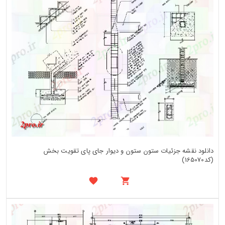
دانلود نقشه جزئیات ستون ستون و دیوار جای پای تقویت بخش
(کد165070)