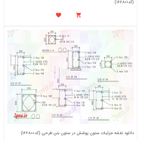
(کد166801)
دانلود نقشه جزئیات ستون پوشش در ستون بتن طرحی (کد166800)