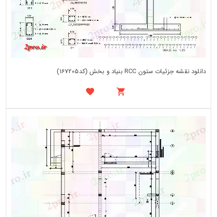
دانلود نقشه جزئیات ستون RCC بنیاد و بخش (کد167205)