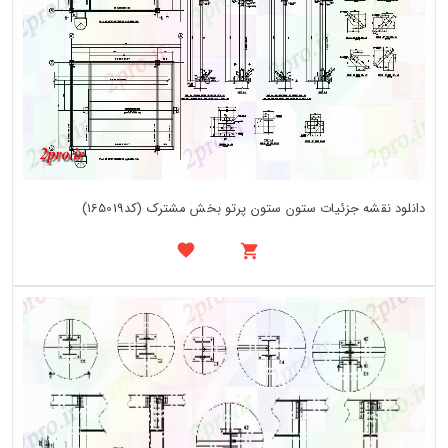
دانلود نقشه جزئیات ستون ستون پرتو بخش مشترک (کد165019)