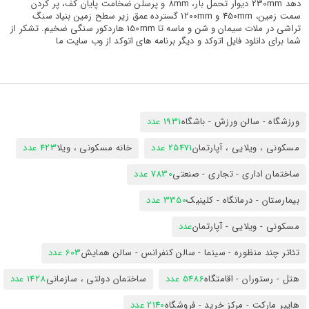
دهد 230mm دیوار تحمل بار، 8mm و پرسلن ضخامت پایان کف، پر کردن
سمت زمین، 450mm و 1200mm گسترده عمق زیر سطح زمین بنیاد سنگ
تراشی در ملات سیمان و شن و ماسه تا 150mm هاردکور سنگی ضخیم. تشکر از
شما برای دانلود فایل اتوکد و دیگر برنامه های اتوکد از وب سایت ما
ورزشگاه - سالن ورزش - باشگاه
1931 عدد
مسکونی ، ویلایی ، آپارتمان
25471 عدد
خانه مسکونی ، ویلا
423 عدد
ساختمان اداری - تجاری - صنعتی
7830 عدد
بیمارستان - درمانگاه - کلینیک
3350 عدد
مسکونی - ویلایی - آپارتمان
عدد
تئاتر چند منظوره - سینما - سالن کنفرانس - سالن همایش
603 عدد
هتل - رستوران - اقامتگاه
5486 عدد
ساختمان دولتی ، سازمانی
1428 عدد
هایپر مارکت - مرکز خرید - فروشگاه
2140 عدد