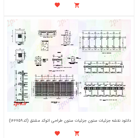
دانلود نقشه جزئیات ستون جزئیات ستون طراحی اتوکد مشتق (کد166759)