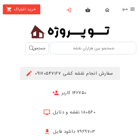
نو
خرید اشتراک
X
بستن
منو
محصولات
تهیه
جستجو
اشتراک
راهنما
سفارش انجام نقشه کشی 09170547167
دانلود
خرید
142750 کاربر
ها
180560 نقشه و دتایل
حساب
کاربری
7969703 دانلود فایل