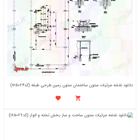
دانلود نقشه جزئیات ستون ساختمان ستون زمین طرحی طبقه (کد165024)