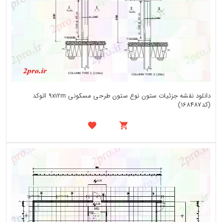
دانلود نقشه جزئیات ستون نوع ستون طرحی مسکونی 9x12m اتوکد
(کد168487)