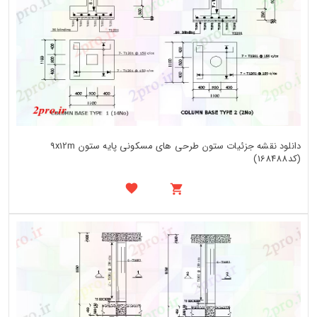
دانلود نقشه جزئیات ستون طرحی های مسکونی پایه ستون 9x12m
(کد168488)