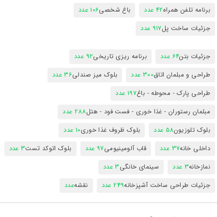
برنامه تلفن همراه
42 عدد
باغ شخصی
106 عدد
جزئیات ساخت پل
917 عدد
جزئیات بتن
64 عدد
برنامه ریزی تاریخی
92 عدد
طراحی و مبلمان اتاق
300 عدد
بلوک میز صندلی
36 عدد
طراحی پارک - محوطه - باغ
197 عدد
مبلمان رستوران - غذا خوری - فست فود - هتل
288 عدد
بلوک تلوزیون
58 عدد
بلوک ظروف غذا خوری
10 عدد
داخلی خانه
37 عدد
قاب آلومینیومی
97 عدد
بلوک اتوکد تست
3 عدد
نمازخانه
3 عدد
سینمای خانگی
3 عدد
جزئیات طراحی ساخت آشپزخانه
249 عدد
نقشه
عدد