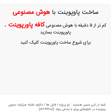
ورود
به
ساخت پاوپوینت با
هوش مصنوعی
حساب
کاربری
کافه پاورپوینت
کم تر از 5 دقیقه با هوش مصنوعی
،
ثبت
پاورپوینت بسازید
نام
بازیابی
برای شروع ساخت پاورپوینت کلیک کنید
رمز
عبور
علاقه
مندی
ها
شما در این مسیر هستید : تو پروژه / فایل ها / دانلود نقشه جزئیات ستون
پیچیده در تابلوهای پرتو با بخش بنیاد (کد166947)