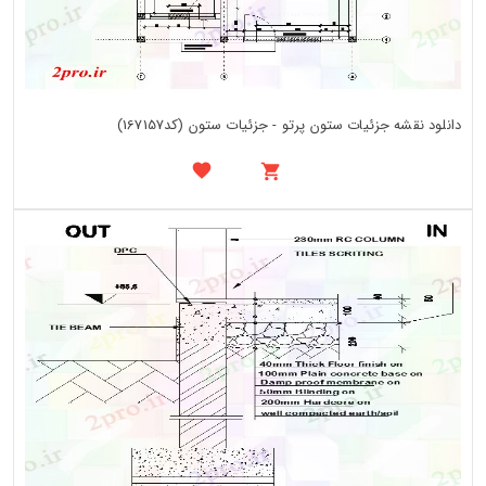
دانلود نقشه جزئیات ستون پرتو - جزئیات ستون (کد167157)