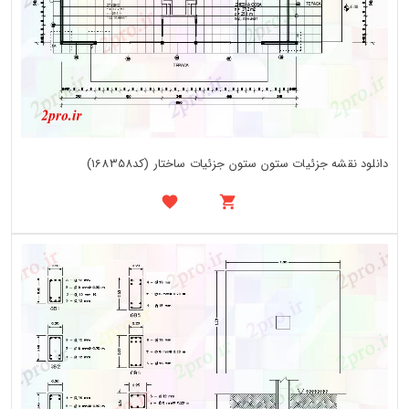
دانلود نقشه جزئیات ستون ستون جزئیات ساختار (کد168358)