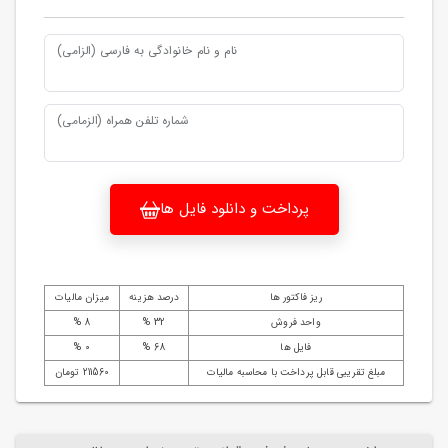
نام و نام خانوادگی به فارسی (الزامی)
شماره تلفن همراه (الزمامی)
پرداخت و دانلود فایل ها
ریز فاکتور ها
درصد هزینه
میزان مالیات
واحد فروش
32 %
8 %
فایل ها
68 %
0 %
مبلغ تقریبی قابل پرداخت با محاسبه مالیات
211560 تومان