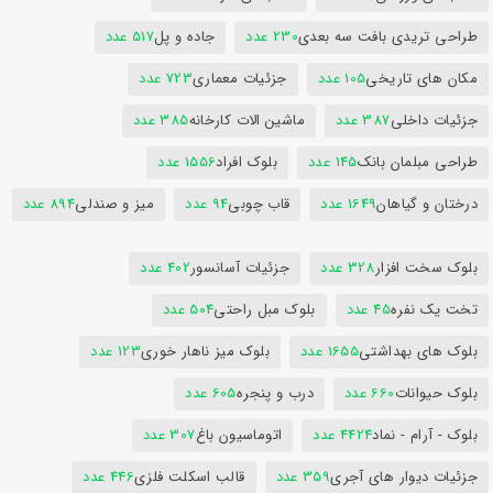
طراحی تریدی بافت سه بعدی
230 عدد
جاده و پل
517 عدد
مکان های تاریخی
105 عدد
جزئیات معماری
723 عدد
جزئیات داخلی
387 عدد
ماشین الات کارخانه
385 عدد
طراحی مبلمان بانک
145 عدد
بلوک افراد
1556 عدد
درختان و گیاهان
1649 عدد
قاب چوبی
94 عدد
میز و صندلی
894 عدد
بلوک سخت افزار
328 عدد
جزئیات آسانسور
402 عدد
تخت یک نفره
45 عدد
بلوک مبل راحتی
504 عدد
بلوک های بهداشتی
1655 عدد
بلوک میز ناهار خوری
123 عدد
بلوک حیوانات
660 عدد
درب و پنجره
605 عدد
بلوک - آرام - نماد
4424 عدد
اتوماسیون باغ
307 عدد
جزئیات دیوار های آجری
359 عدد
قالب اسکلت فلزی
446 عدد