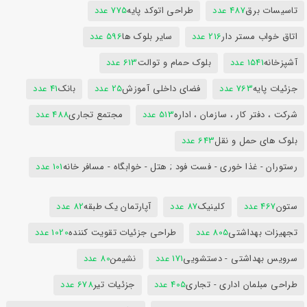
تاسیسات برق
487 عدد
طراحی اتوکد پایه
775 عدد
اتاق خواب مستر دار
216 عدد
سایر بلوک ها
596 عدد
آشپزخانه
1541 عدد
بلوک حمام و توالت
613 عدد
جزئیات پایه
763 عدد
فضای داخلی آموزش
25 عدد
بانک
41 عدد
شرکت ، دفتر کار ، سازمان ، اداره
513 عدد
مجتمع تجاری
488 عدد
بلوک های حمل و نقل
643 عدد
رستوران - غذا خوری - فست فود ; هتل - خوابگاه - مسافر خانه
101 عدد
ستون
467 عدد
کلینیک
87 عدد
آپارتمان یک طبقه
82 عدد
تجهیزات بهداشتی
805 عدد
طراحی جزئیات تقویت کننده
1020 عدد
سرویس بهداشتی - دستشویی
171 عدد
نشیمن
80 عدد
طراحی مبلمان اداری - تجاری
405 عدد
جزئیات تیر
678 عدد