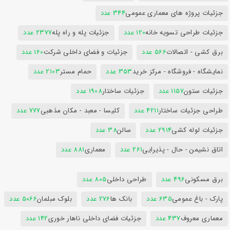
جزئیات پروژه های معماری عمومی
344 عدد
جزئیات طراحی تسویه خانه
120 عدد
جزئیات پله و راه پله
2377 عدد
برق کشی - اتصالات
566 عدد
جزئیات و فضای داخلی شرکت
160 عدد
نمایشگاه - فروشگاه - مرکز خرید
353 عدد
حمام مستر
2103 عدد
جزئیات ستون
1157 عدد
جزئیات ساختار
1908 عدد
طراحی جزئیات ساختار
4211 عدد
کلیسا - معبد - مکان مذهبی
777 عدد
جزئیات لوله کشی
2914 عدد
سالن
38 عدد
اتاق نشیمن - حال - پذیرایی
261 عدد
معماری
881 عدد
برق مسکونی
496 عدد
طراحی داخلی
805 عدد
پارک - باغ عمومی
635 عدد
بانک ها
276 عدد
بلوک مبلمان
5066 عدد
معماری معروف
437 عدد
جزئیات فضای داخلی ناهار خوری
142 عدد