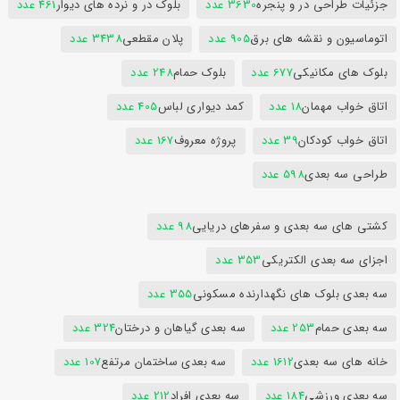
جزئیات طراحی در و پنجره
3630 عدد
بلوک در و نرده های دیوار
461 عدد
اتوماسیون و نقشه های برق
905 عدد
پلان مقطعی
3438 عدد
بلوک های مکانیکی
677 عدد
بلوک حمام
248 عدد
اتاق خواب مهمان
18 عدد
کمد دیواری لباس
405 عدد
اتاق خواب کودکان
39 عدد
پروژه معروف
167 عدد
طراحی سه بعدی
598 عدد
کشتی های سه بعدی و سفرهای دریایی
98 عدد
اجزای سه بعدی الکتریکی
353 عدد
سه بعدی بلوک های نگهدارنده مسکونی
355 عدد
سه بعدی حمام
253 عدد
سه بعدی گیاهان و درختان
324 عدد
خانه های سه بعدی
1612 عدد
سه بعدی ساختمان مرتفع
107 عدد
سه بعدی ورزشی
184 عدد
سه بعدی افراد
212 عدد