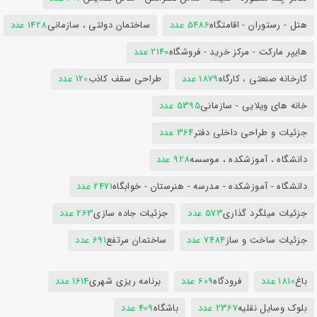
هتل - رستوران - اقامتگاه
5486 عدد
ساختمان دولتی ، سازمانی
1428 عدد
هایپر مارکت - مرکز خرید - فروشگاه
2140 عدد
کارخانه صنعتی ، کارگاه
1879 عدد
طراحی سقف کاذب
120 عدد
خانه های ویلایی - سازمانی
5395 عدد
جزئیات و طراحی داخلی دفتر
364 عدد
دانشگاه ، آموزشکده ، موسسه
928 عدد
دانشگاه - آموزشکده - مدرسه - هنرستان - خوابگاه
2471 عدد
جزئیات میلگرد گذاری
573 عدد
جزئیات جاده سازی
263 عدد
جزئیات ساخت و ساز
7484 عدد
ساختمان مرتفع
691 عدد
باغ
1810 عدد
فرودگاه
609 عدد
برنامه ریزی شهری
1614 عدد
بلوک وسایل نقلیه
2367 عدد
باشگاه
409 عدد