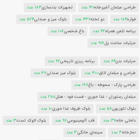
طراحی مبلمان آشپزخانه
411 عدد
تجهیزات بدنسازی
183 عدد
فواره
184 عدد
دو تخته
437 عدد
بلوک میز و صندلی
524 عدد
برنامه تلفن همراه
42 عدد
باغ شخصی
106 عدد
جزئیات ساخت پل
917 عدد
جزئیات بتن
64 عدد
برنامه ریزی تاریخی
92 عدد
طراحی و مبلمان اتاق
300 عدد
بلوک میز صندلی
36 عدد
طراحی پارک - محوطه - باغ
197 عدد
مبلمان رستوران - غذا خوری - فست فود - هتل
288 عدد
بلوک تلوزیون
58 عدد
بلوک ظروف غذا خوری
10 عدد
داخلی خانه
37 عدد
قاب آلومینیومی
97 عدد
بلوک اتوکد تست
3 عدد
نمازخانه
3 عدد
سینمای خانگی
3 عدد