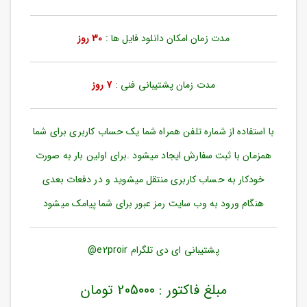
ورود
به
حساب
مدت زمان امکان دانلود فایل ها :
30 روز
کاربری
ثبت
مدت زمان پشتیبانی فنی :
7 روز
نام
بازیابی
رمز
با استفاده از شماره تلفن همراه شما یک حساب کاربری برای شما
عبور
همزمان با ثبت سفارش ایجاد میشود .برای اولین بار به صورت
علاقه
خودکار به حساب کاربری منتقل میشوید و در دفعات بعدی
مندی
ها
هنگام ورود به وب سایت رمز عبور برای شما پیامک میشود
پشتیبانی ای دی تلگرام e2proir@
مبلغ فاکتور : 205000 تومان