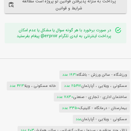
پرداخت به منزله پذیرفتن قوانین تو پروژه است مطالعه
شرایط و قوانین
در صورت برخورد با هر گونه سوال یا مشکل یا عدم امکان
پرداخت اینترنتی به ایدی تلگرام e2proir@ پیغام بفرستید
ورزشگاه - سالن ورزش - باشگاه
1931 عدد
مسکونی ، ویلایی ، آپارتمان
25471 عدد
خانه مسکونی ، ویلا
423 عدد
ساختمان اداری - تجاری - صنعتی
7830 عدد
بیمارستان - درمانگاه - کلینیک
3350 عدد
مسکونی - ویلایی - آپارتمان
عدد
تئاتر چند منظوره - سینما - سالن کنفرانس - سالن همایش
603 عدد