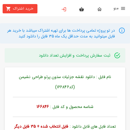
نو
خرید اشتراک
X
بستن
منو
محصولات
در تو پروژه تمامی پرداخت ها برای تهیه اشتراک میباشد با خرید هر
فایل میتوانید به مدت حداقل یک ماه 35 فایل را دانلود کنید
تهیه
اشتراک
ثبت سفارش پرداخت و افزایش تعداد دانلود
راهنما
نام فایل : دانلود نقشه جزئیات ستون پرتو طراحی نشیمن
دانلود
خرید
(کد166846)
ها
شناسه محصول و کد فایل :
166846
حساب
کاربری
تعداد فایل های قابل دانلود :
فایل انتخاب شده + 35 فایل دیگر