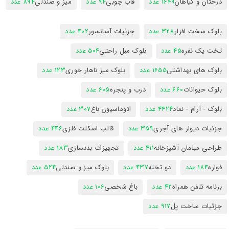
درختان و گیاهان
1649 عدد
قاب چوبی
94 عدد
میز و صندلی
894 عدد
بلوک سخت افزار
328 عدد
جزئیات آسانسور
402 عدد
تخت یک نفره
45 عدد
بلوک مبل راحتی
504 عدد
بلوک های بهداشتی
1655 عدد
بلوک میز ناهار خوری
123 عدد
بلوک حیوانات
660 عدد
درب و پنجره
605 عدد
بلوک - آرام - نماد
4424 عدد
اتوماسیون باغ
307 عدد
جزئیات دیوار های آجری
359 عدد
قالب اسکلت فلزی
446 عدد
طراحی مبلمان آشپزخانه
411 عدد
تجهیزات بدنسازی
183 عدد
فواره
184 عدد
دو تخته
437 عدد
بلوک میز و صندلی
524 عدد
برنامه تلفن همراه
42 عدد
باغ شخصی
106 عدد
جزئیات ساخت پل
917 عدد