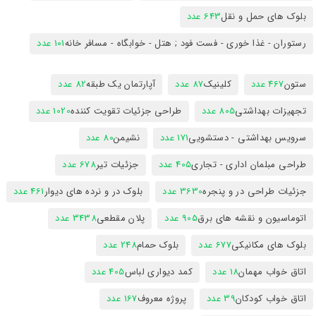
بلوک های حمل و نقل
643 عدد
رستوران - غذا خوری - فست فود ; هتل - خوابگاه - مسافر خانه
101 عدد
ستون
467 عدد
کلینیک
87 عدد
آپارتمان یک طبقه
82 عدد
تجهیزات بهداشتی
805 عدد
طراحی جزئیات تقویت کننده
1020 عدد
سرویس بهداشتی - دستشویی
171 عدد
نشیمن
80 عدد
طراحی مبلمان اداری - تجاری
405 عدد
جزئیات تیر
678 عدد
جزئیات طراحی در و پنجره
3630 عدد
بلوک در و نرده های دیوار
461 عدد
اتوماسیون و نقشه های برق
905 عدد
پلان مقطعی
3438 عدد
بلوک های مکانیکی
677 عدد
بلوک حمام
248 عدد
اتاق خواب مهمان
18 عدد
کمد دیواری لباس
405 عدد
اتاق خواب کودکان
39 عدد
پروژه معروف
167 عدد