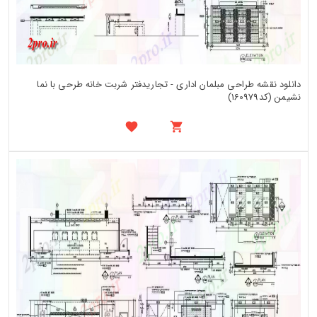
دانلود نقشه طراحی مبلمان اداری - تجاریدفتر شربت خانه طرحی با نما
نشیمن (کد160979)