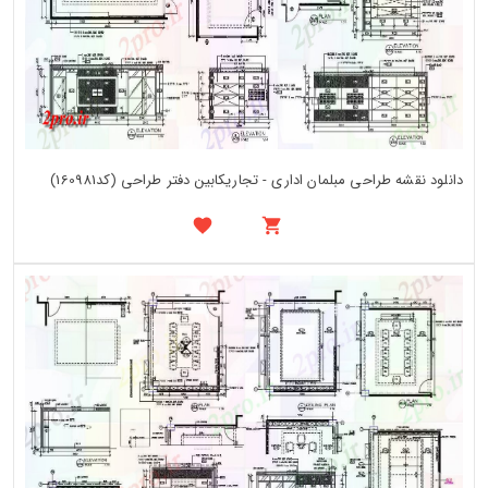
دانلود نقشه طراحی مبلمان اداری - تجاریکابین دفتر طراحی (کد160981)