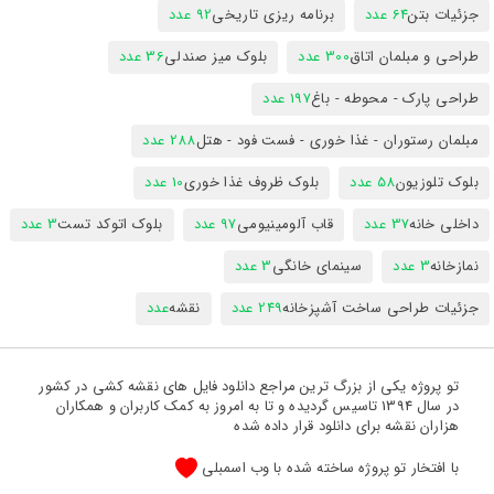
جزئیات بتن
64 عدد
برنامه ریزی تاریخی
92 عدد
طراحی و مبلمان اتاق
300 عدد
بلوک میز صندلی
36 عدد
طراحی پارک - محوطه - باغ
197 عدد
مبلمان رستوران - غذا خوری - فست فود - هتل
288 عدد
بلوک تلوزیون
58 عدد
بلوک ظروف غذا خوری
10 عدد
داخلی خانه
37 عدد
قاب آلومینیومی
97 عدد
بلوک اتوکد تست
3 عدد
نمازخانه
3 عدد
سینمای خانگی
3 عدد
جزئیات طراحی ساخت آشپزخانه
249 عدد
نقشه
عدد
تو پروژه یکی از بزرگ ترین مراجع دانلود فایل های نقشه کشی در کشور
در سال 1394 تاسیس گردیده و تا به امروز به کمک کاربران و همکاران
هزاران نقشه برای دانلود قرار داده شده
با افتخار تو پروژه ساخته شده با وب اسمبلی