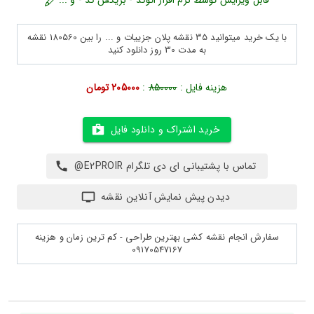
قابل ویرایش توسط نرم افزار اتوکد - بریکس کد - و ...
با یک خرید میتوانید 35 نقشه پلان جزییات و ... را بین 180560 نقشه
به مدت 30 روز دانلود کنید
هزینه فایل :
850000
:
205000 تومان
خرید اشتراک و دانلود فایل
تماس با پشتیبانی ای دی تلگرام E2PROIR@
دیدن پیش نمایش آنلاین نقشه
سفارش انجام نقشه کشی بهترین طراحی - کم ترین زمان و هزینه
09170547167