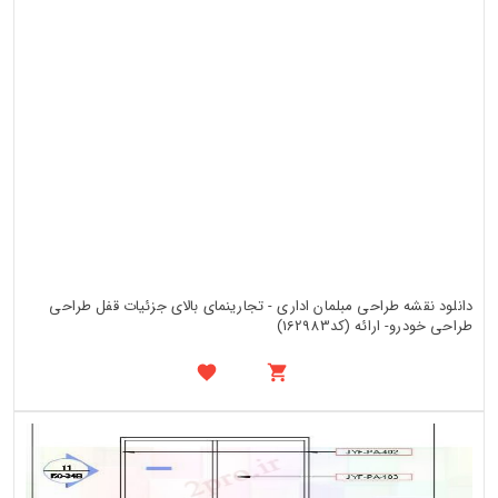
دانلود نقشه طراحی مبلمان اداری - تجارینمای بالای جزئیات قفل طراحی
طراحی خودرو- ارائه (کد162983)