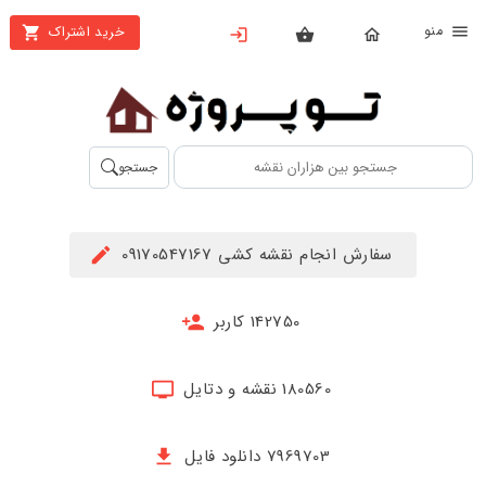
نو
خرید اشتراک
X
بستن
منو
محصولات
تهیه
جستجو
اشتراک
راهنما
سفارش انجام نقشه کشی 09170547167
دانلود
خرید
142750 کاربر
ها
180560 نقشه و دتایل
حساب
کاربری
7969703 دانلود فایل