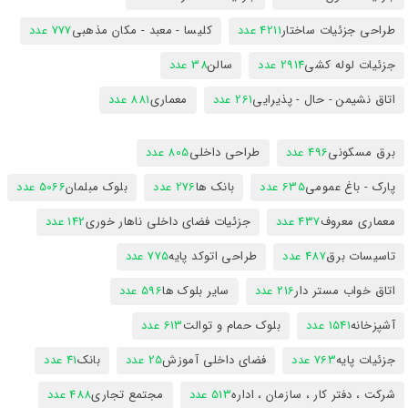
طراحی جزئیات ساختار
4211 عدد
کلیسا - معبد - مکان مذهبی
777 عدد
جزئیات لوله کشی
2914 عدد
سالن
38 عدد
اتاق نشیمن - حال - پذیرایی
261 عدد
معماری
881 عدد
برق مسکونی
496 عدد
طراحی داخلی
805 عدد
پارک - باغ عمومی
635 عدد
بانک ها
276 عدد
بلوک مبلمان
5066 عدد
معماری معروف
437 عدد
جزئیات فضای داخلی ناهار خوری
142 عدد
تاسیسات برق
487 عدد
طراحی اتوکد پایه
775 عدد
اتاق خواب مستر دار
216 عدد
سایر بلوک ها
596 عدد
آشپزخانه
1541 عدد
بلوک حمام و توالت
613 عدد
جزئیات پایه
763 عدد
فضای داخلی آموزش
25 عدد
بانک
41 عدد
شرکت ، دفتر کار ، سازمان ، اداره
513 عدد
مجتمع تجاری
488 عدد