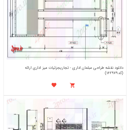
دانلود نقشه طراحی مبلمان اداری - تجاریجزئیات میز اداری ارائه
(کد162979)