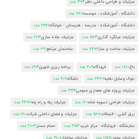
جزئیات و طراحی داخلی دفتر
364 عدد
دانشگاه ، آموزشکده ، موسسه
928 عدد
دانشگاه - آموزشکده - مدرسه - هنرستان - خوابگاه
2471 عدد
جزئیات میلگرد گذاری
573 عدد
جزئیات جاده سازی
263 عدد
جزئیات ساخت و ساز
7484 عدد
ساختمان مرتفع
691 عدد
باغ
1810 عدد
فرودگاه
609 عدد
برنامه ریزی شهری
1614 عدد
بلوک وسایل نقلیه
2367 عدد
باشگاه
409 عدد
جزئیات پروژه های معماری عمومی
344 عدد
جزئیات طراحی تسویه خانه
120 عدد
جزئیات پله و راه پله
2377 عدد
برق کشی - اتصالات
566 عدد
جزئیات و فضای داخلی شرکت
160 عدد
نمایشگاه - فروشگاه - مرکز خرید
353 عدد
حمام مستر
2103 عدد
جزئیات ستون
1157 عدد
جزئیات ساختار
1908 عدد