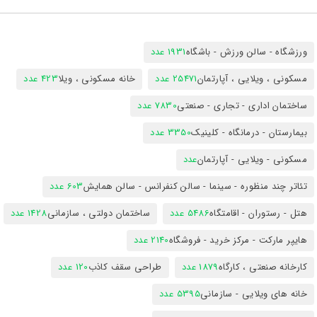
ورزشگاه - سالن ورزش - باشگاه
1931 عدد
مسکونی ، ویلایی ، آپارتمان
25471 عدد
خانه مسکونی ، ویلا
423 عدد
ساختمان اداری - تجاری - صنعتی
7830 عدد
بیمارستان - درمانگاه - کلینیک
3350 عدد
مسکونی - ویلایی - آپارتمان
عدد
تئاتر چند منظوره - سینما - سالن کنفرانس - سالن همایش
603 عدد
هتل - رستوران - اقامتگاه
5486 عدد
ساختمان دولتی ، سازمانی
1428 عدد
هایپر مارکت - مرکز خرید - فروشگاه
2140 عدد
کارخانه صنعتی ، کارگاه
1879 عدد
طراحی سقف کاذب
120 عدد
خانه های ویلایی - سازمانی
5395 عدد