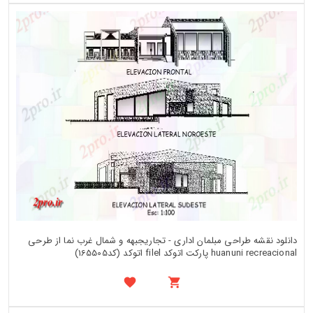
دانلود نقشه طراحی مبلمان اداری - تجاریجبهه و شمال غرب نما از طرحی
huanuni recreacional پارکت اتوکد filel اتوکد (کد165505)