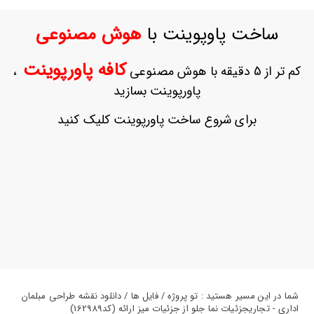
ورود
به
ساخت پاوپوینت با
هوش مصنوعی
حساب
کاربری
کافه پاورپوینت
کم تر از 5 دقیقه با هوش مصنوعی
،
ثبت
پاورپوینت بسازید
نام
بازیابی
برای شروع ساخت پاورپوینت کلیک کنید
رمز
عبور
علاقه
مندی
ها
شما در این مسیر هستید : تو پروژه / فایل ها / دانلود نقشه طراحی مبلمان
اداری - تجاریجزئیات نما جلو از جزئیات میز ارائه (کد162989)