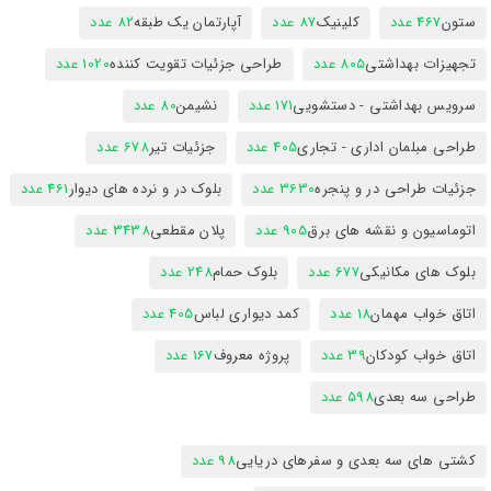
ستون
467 عدد
کلینیک
87 عدد
آپارتمان یک طبقه
82 عدد
تجهیزات بهداشتی
805 عدد
طراحی جزئیات تقویت کننده
1020 عدد
سرویس بهداشتی - دستشویی
171 عدد
نشیمن
80 عدد
طراحی مبلمان اداری - تجاری
405 عدد
جزئیات تیر
678 عدد
جزئیات طراحی در و پنجره
3630 عدد
بلوک در و نرده های دیوار
461 عدد
اتوماسیون و نقشه های برق
905 عدد
پلان مقطعی
3438 عدد
بلوک های مکانیکی
677 عدد
بلوک حمام
248 عدد
اتاق خواب مهمان
18 عدد
کمد دیواری لباس
405 عدد
اتاق خواب کودکان
39 عدد
پروژه معروف
167 عدد
طراحی سه بعدی
598 عدد
کشتی های سه بعدی و سفرهای دریایی
98 عدد