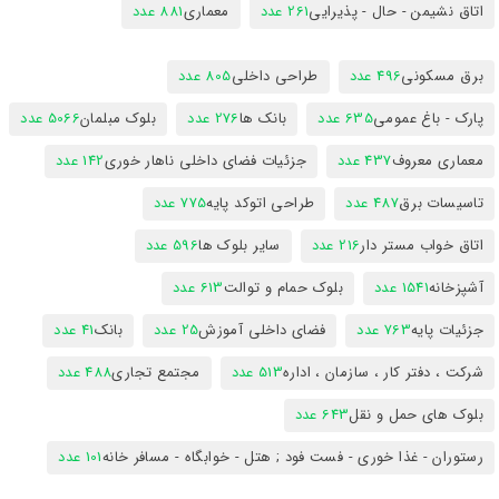
اتاق نشیمن - حال - پذیرایی
261 عدد
معماری
881 عدد
برق مسکونی
496 عدد
طراحی داخلی
805 عدد
پارک - باغ عمومی
635 عدد
بانک ها
276 عدد
بلوک مبلمان
5066 عدد
معماری معروف
437 عدد
جزئیات فضای داخلی ناهار خوری
142 عدد
تاسیسات برق
487 عدد
طراحی اتوکد پایه
775 عدد
اتاق خواب مستر دار
216 عدد
سایر بلوک ها
596 عدد
آشپزخانه
1541 عدد
بلوک حمام و توالت
613 عدد
جزئیات پایه
763 عدد
فضای داخلی آموزش
25 عدد
بانک
41 عدد
شرکت ، دفتر کار ، سازمان ، اداره
513 عدد
مجتمع تجاری
488 عدد
بلوک های حمل و نقل
643 عدد
رستوران - غذا خوری - فست فود ; هتل - خوابگاه - مسافر خانه
101 عدد