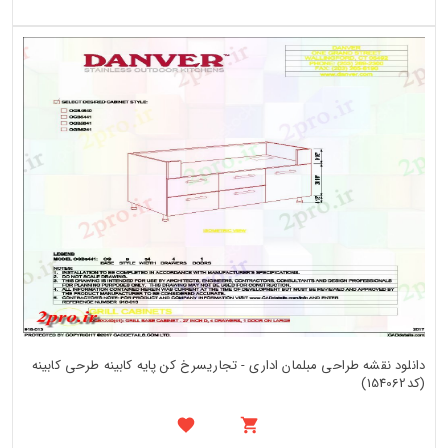
دانلود نقشه طراحی مبلمان اداری - تجاریسرخ کن پایه کابینه طرحی کابینه
(کد154062)