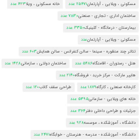
مسکونی ، ویلایی ، آپارتمان
25471 عدد
خانه مسکونی ، ویلا
423 عدد
ساختمان اداری - تجاری - صنعتی
7830 عدد
بیمارستان - درمانگاه - کلینیک
3350 عدد
مسکونی - ویلایی - آپارتمان
عدد
تئاتر چند منظوره - سینما - سالن کنفرانس - سالن همایش
603 عدد
هتل - رستوران - اقامتگاه
5486 عدد
ساختمان دولتی ، سازمانی
1428 عدد
هایپر مارکت - مرکز خرید - فروشگاه
2140 عدد
کارخانه صنعتی ، کارگاه
1879 عدد
طراحی سقف کاذب
120 عدد
خانه های ویلایی - سازمانی
5395 عدد
جزئیات و طراحی داخلی دفتر
364 عدد
دانشگاه ، آموزشکده ، موسسه
928 عدد
دانشگاه - آموزشکده - مدرسه - هنرستان - خوابگاه
2471 عدد