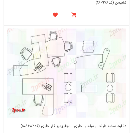
نشیمن (کد160976)
دانلود نقشه طراحی مبلمان اداری - تجاریمیز کار اداری (کد159482)