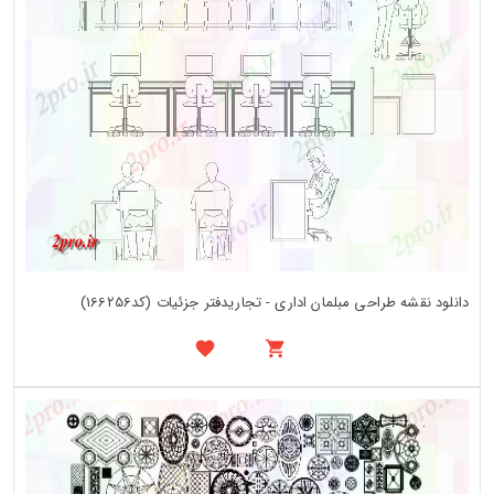
دانلود نقشه طراحی مبلمان اداری - تجاریدفتر جزئیات (کد166256)