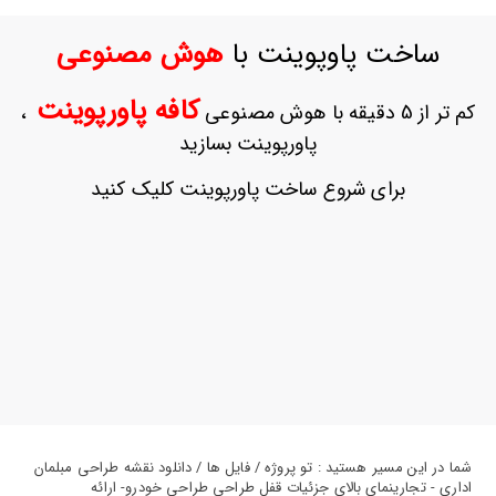
ورود
به
ساخت پاوپوینت با
هوش مصنوعی
حساب
کاربری
کافه پاورپوینت
کم تر از 5 دقیقه با هوش مصنوعی
،
ثبت
پاورپوینت بسازید
نام
بازیابی
برای شروع ساخت پاورپوینت کلیک کنید
رمز
عبور
علاقه
مندی
ها
شما در این مسیر هستید : تو پروژه / فایل ها / دانلود نقشه طراحی مبلمان
اداری - تجارینمای بالای جزئیات قفل طراحی طراحی خودرو- ارائه