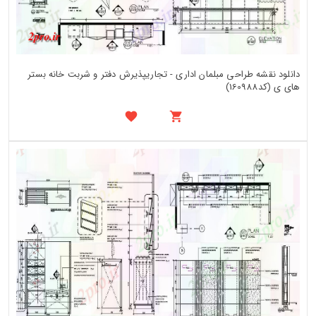
دانلود نقشه طراحی مبلمان اداری - تجاریپذیرش دفتر و شربت خانه بستر
های ی (کد160988)