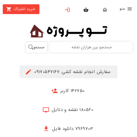
نو
خرید اشتراک
X
بستن
منو
محصولات
تهیه
جستجو
اشتراک
راهنما
سفارش انجام نقشه کشی 09170547167
دانلود
خرید
142750 کاربر
ها
180560 نقشه و دتایل
حساب
کاربری
7969703 دانلود فایل