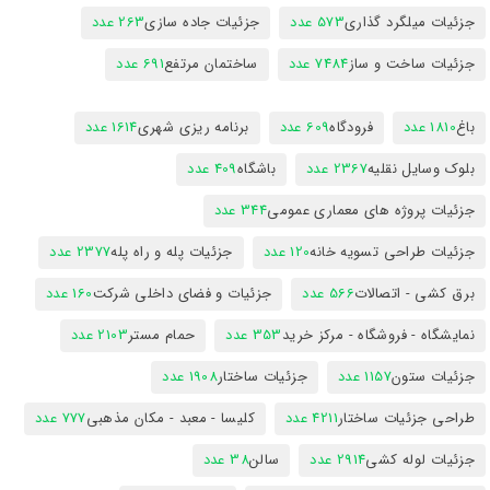
جزئیات میلگرد گذاری
573 عدد
جزئیات جاده سازی
263 عدد
جزئیات ساخت و ساز
7484 عدد
ساختمان مرتفع
691 عدد
باغ
1810 عدد
فرودگاه
609 عدد
برنامه ریزی شهری
1614 عدد
بلوک وسایل نقلیه
2367 عدد
باشگاه
409 عدد
جزئیات پروژه های معماری عمومی
344 عدد
جزئیات طراحی تسویه خانه
120 عدد
جزئیات پله و راه پله
2377 عدد
برق کشی - اتصالات
566 عدد
جزئیات و فضای داخلی شرکت
160 عدد
نمایشگاه - فروشگاه - مرکز خرید
353 عدد
حمام مستر
2103 عدد
جزئیات ستون
1157 عدد
جزئیات ساختار
1908 عدد
طراحی جزئیات ساختار
4211 عدد
کلیسا - معبد - مکان مذهبی
777 عدد
جزئیات لوله کشی
2914 عدد
سالن
38 عدد