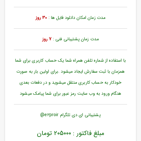
ورود
به
حساب
مدت زمان امکان دانلود فایل ها :
30 روز
کاربری
ثبت
مدت زمان پشتیبانی فنی :
7 روز
نام
بازیابی
رمز
با استفاده از شماره تلفن همراه شما یک حساب کاربری برای شما
عبور
همزمان با ثبت سفارش ایجاد میشود .برای اولین بار به صورت
علاقه
خودکار به حساب کاربری منتقل میشوید و در دفعات بعدی
مندی
ها
هنگام ورود به وب سایت رمز عبور برای شما پیامک میشود
پشتیبانی ای دی تلگرام e2proir@
مبلغ فاکتور : 205000 تومان