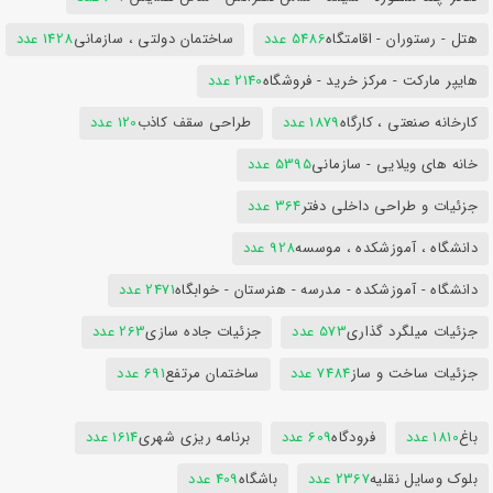
هتل - رستوران - اقامتگاه
5486 عدد
ساختمان دولتی ، سازمانی
1428 عدد
هایپر مارکت - مرکز خرید - فروشگاه
2140 عدد
کارخانه صنعتی ، کارگاه
1879 عدد
طراحی سقف کاذب
120 عدد
خانه های ویلایی - سازمانی
5395 عدد
جزئیات و طراحی داخلی دفتر
364 عدد
دانشگاه ، آموزشکده ، موسسه
928 عدد
دانشگاه - آموزشکده - مدرسه - هنرستان - خوابگاه
2471 عدد
جزئیات میلگرد گذاری
573 عدد
جزئیات جاده سازی
263 عدد
جزئیات ساخت و ساز
7484 عدد
ساختمان مرتفع
691 عدد
باغ
1810 عدد
فرودگاه
609 عدد
برنامه ریزی شهری
1614 عدد
بلوک وسایل نقلیه
2367 عدد
باشگاه
409 عدد