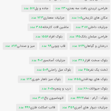
طراحی تریدی بافت سه بعدی
230 عدد
جاده و پل
517 عدد
مکان های تاریخی
105 عدد
جزئیات معماری
723 عدد
جزئیات داخلی
387 عدد
ماشین الات کارخانه
385 عدد
طراحی مبلمان بانک
145 عدد
بلوک افراد
1556 عدد
درختان و گیاهان
1649 عدد
قاب چوبی
94 عدد
میز و صندلی
894 عدد
بلوک سخت افزار
328 عدد
جزئیات آسانسور
402 عدد
تخت یک نفره
45 عدد
بلوک مبل راحتی
504 عدد
بلوک های بهداشتی
1655 عدد
بلوک میز ناهار خوری
123 عدد
بلوک حیوانات
660 عدد
درب و پنجره
605 عدد
بلوک - آرام - نماد
4424 عدد
اتوماسیون باغ
307 عدد
جزئیات دیوار های آجری
359 عدد
قالب اسکلت فلزی
446 عدد