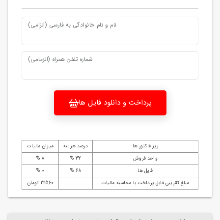
نام و نام خانوادگی به فارسی (الزامی)
شماره تلفن همراه (الزمامی)
پرداخت و دانلود فایل ها
ریز فاکتور ها
درصد هزینه
میزان مالیات
واحد فروش
32 %
8 %
فایل ها
68 %
0 %
مبلغ تقریبی قابل پرداخت با محاسبه مالیات
211560 تومان