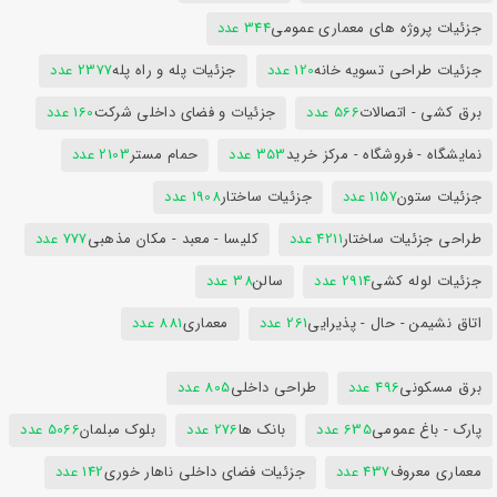
جزئیات پروژه های معماری عمومی
344 عدد
جزئیات طراحی تسویه خانه
120 عدد
جزئیات پله و راه پله
2377 عدد
برق کشی - اتصالات
566 عدد
جزئیات و فضای داخلی شرکت
160 عدد
نمایشگاه - فروشگاه - مرکز خرید
353 عدد
حمام مستر
2103 عدد
جزئیات ستون
1157 عدد
جزئیات ساختار
1908 عدد
طراحی جزئیات ساختار
4211 عدد
کلیسا - معبد - مکان مذهبی
777 عدد
جزئیات لوله کشی
2914 عدد
سالن
38 عدد
اتاق نشیمن - حال - پذیرایی
261 عدد
معماری
881 عدد
برق مسکونی
496 عدد
طراحی داخلی
805 عدد
پارک - باغ عمومی
635 عدد
بانک ها
276 عدد
بلوک مبلمان
5066 عدد
معماری معروف
437 عدد
جزئیات فضای داخلی ناهار خوری
142 عدد