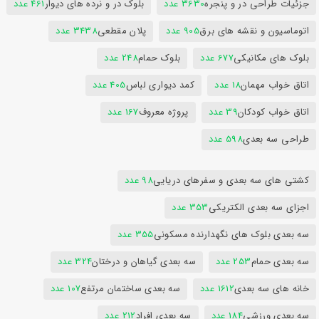
جزئیات طراحی در و پنجره
3630 عدد
بلوک در و نرده های دیوار
461 عدد
اتوماسیون و نقشه های برق
905 عدد
پلان مقطعی
3438 عدد
بلوک های مکانیکی
677 عدد
بلوک حمام
248 عدد
اتاق خواب مهمان
18 عدد
کمد دیواری لباس
405 عدد
اتاق خواب کودکان
39 عدد
پروژه معروف
167 عدد
طراحی سه بعدی
598 عدد
کشتی های سه بعدی و سفرهای دریایی
98 عدد
اجزای سه بعدی الکتریکی
353 عدد
سه بعدی بلوک های نگهدارنده مسکونی
355 عدد
سه بعدی حمام
253 عدد
سه بعدی گیاهان و درختان
324 عدد
خانه های سه بعدی
1612 عدد
سه بعدی ساختمان مرتفع
107 عدد
سه بعدی ورزشی
184 عدد
سه بعدی افراد
212 عدد