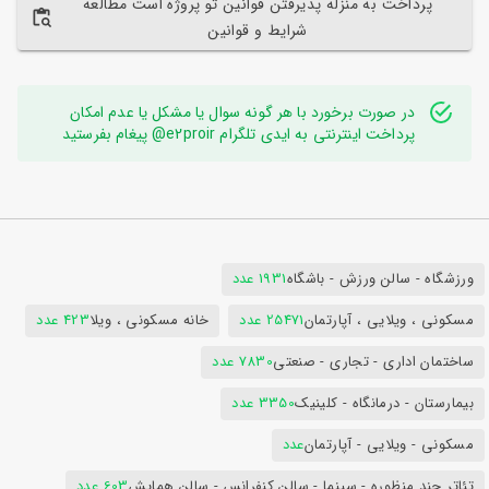
پرداخت به منزله پذیرفتن قوانین تو پروژه است مطالعه
شرایط و قوانین
در صورت برخورد با هر گونه سوال یا مشکل یا عدم امکان
پرداخت اینترنتی به ایدی تلگرام e2proir@ پیغام بفرستید
ورزشگاه - سالن ورزش - باشگاه
1931 عدد
مسکونی ، ویلایی ، آپارتمان
25471 عدد
خانه مسکونی ، ویلا
423 عدد
ساختمان اداری - تجاری - صنعتی
7830 عدد
بیمارستان - درمانگاه - کلینیک
3350 عدد
مسکونی - ویلایی - آپارتمان
عدد
تئاتر چند منظوره - سینما - سالن کنفرانس - سالن همایش
603 عدد