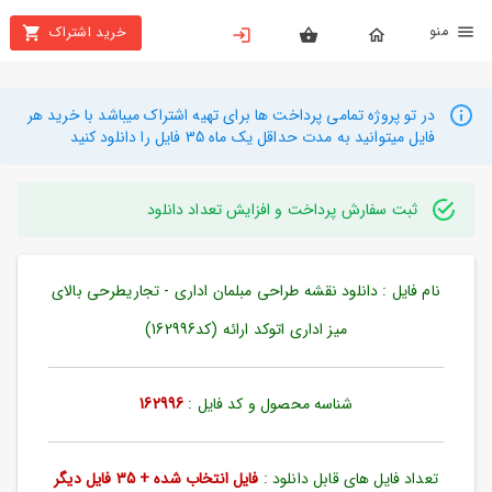
نو
خرید اشتراک
X
بستن
منو
محصولات
در تو پروژه تمامی پرداخت ها برای تهیه اشتراک میباشد با خرید هر
فایل میتوانید به مدت حداقل یک ماه 35 فایل را دانلود کنید
تهیه
اشتراک
ثبت سفارش پرداخت و افزایش تعداد دانلود
راهنما
نام فایل : دانلود نقشه طراحی مبلمان اداری - تجاریطرحی بالای
دانلود
خرید
میز اداری اتوکد ارائه (کد162996)
ها
شناسه محصول و کد فایل :
162996
حساب
کاربری
تعداد فایل های قابل دانلود :
فایل انتخاب شده + 35 فایل دیگر