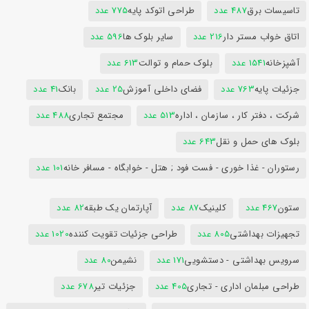
تاسیسات برق
487 عدد
طراحی اتوکد پایه
775 عدد
اتاق خواب مستر دار
216 عدد
سایر بلوک ها
596 عدد
آشپزخانه
1541 عدد
بلوک حمام و توالت
613 عدد
جزئیات پایه
763 عدد
فضای داخلی آموزش
25 عدد
بانک
41 عدد
شرکت ، دفتر کار ، سازمان ، اداره
513 عدد
مجتمع تجاری
488 عدد
بلوک های حمل و نقل
643 عدد
رستوران - غذا خوری - فست فود ; هتل - خوابگاه - مسافر خانه
101 عدد
ستون
467 عدد
کلینیک
87 عدد
آپارتمان یک طبقه
82 عدد
تجهیزات بهداشتی
805 عدد
طراحی جزئیات تقویت کننده
1020 عدد
سرویس بهداشتی - دستشویی
171 عدد
نشیمن
80 عدد
طراحی مبلمان اداری - تجاری
405 عدد
جزئیات تیر
678 عدد