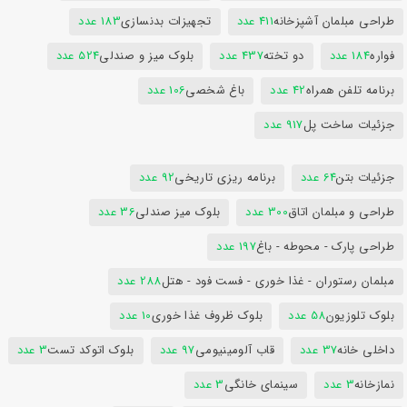
طراحی مبلمان آشپزخانه
411 عدد
تجهیزات بدنسازی
183 عدد
فواره
184 عدد
دو تخته
437 عدد
بلوک میز و صندلی
524 عدد
برنامه تلفن همراه
42 عدد
باغ شخصی
106 عدد
جزئیات ساخت پل
917 عدد
جزئیات بتن
64 عدد
برنامه ریزی تاریخی
92 عدد
طراحی و مبلمان اتاق
300 عدد
بلوک میز صندلی
36 عدد
طراحی پارک - محوطه - باغ
197 عدد
مبلمان رستوران - غذا خوری - فست فود - هتل
288 عدد
بلوک تلوزیون
58 عدد
بلوک ظروف غذا خوری
10 عدد
داخلی خانه
37 عدد
قاب آلومینیومی
97 عدد
بلوک اتوکد تست
3 عدد
نمازخانه
3 عدد
سینمای خانگی
3 عدد