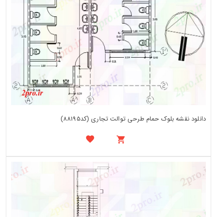
دانلود نقشه بلوک حمام طرحی توالت تجاری (کد88195)