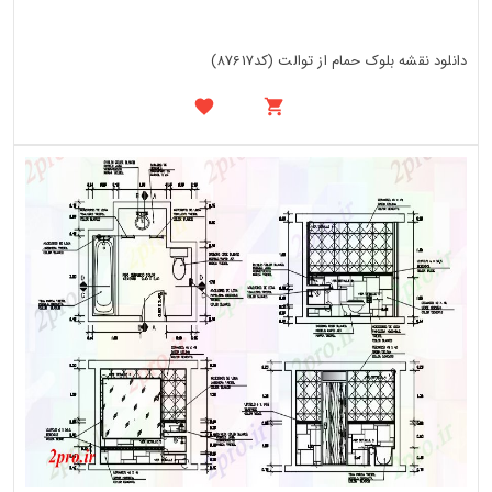
دانلود نقشه بلوک حمام از توالت (کد87617)