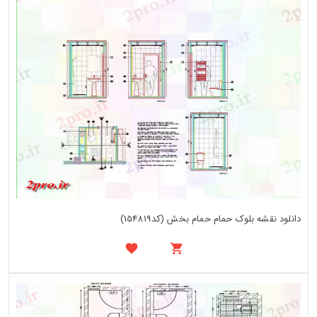
دانلود نقشه بلوک حمام حمام بخش (کد154819)