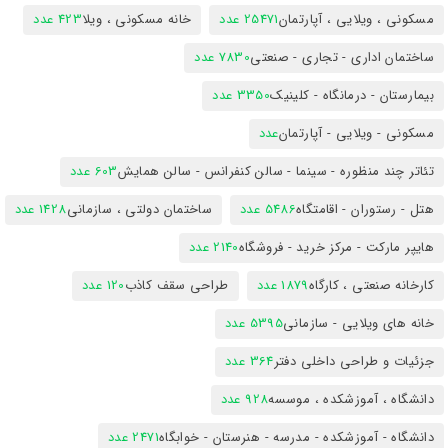
مسکونی ، ویلایی ، آپارتمان
25471 عدد
خانه مسکونی ، ویلا
423 عدد
ساختمان اداری - تجاری - صنعتی
7830 عدد
بیمارستان - درمانگاه - کلینیک
3350 عدد
مسکونی - ویلایی - آپارتمان
عدد
تئاتر چند منظوره - سینما - سالن کنفرانس - سالن همایش
603 عدد
هتل - رستوران - اقامتگاه
5486 عدد
ساختمان دولتی ، سازمانی
1428 عدد
هایپر مارکت - مرکز خرید - فروشگاه
2140 عدد
کارخانه صنعتی ، کارگاه
1879 عدد
طراحی سقف کاذب
120 عدد
خانه های ویلایی - سازمانی
5395 عدد
جزئیات و طراحی داخلی دفتر
364 عدد
دانشگاه ، آموزشکده ، موسسه
928 عدد
دانشگاه - آموزشکده - مدرسه - هنرستان - خوابگاه
2471 عدد