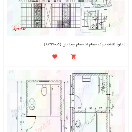
دانلود نقشه بلوک حمام اد حمام چیدمان (کد87970)