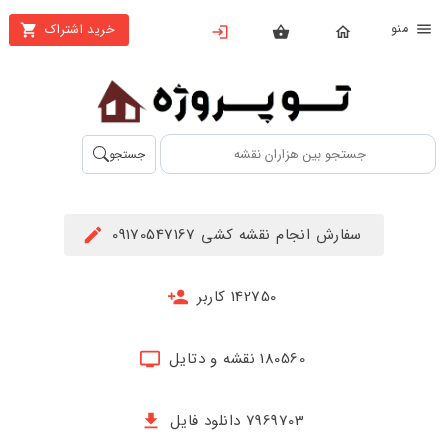
نو
خرید اشتراک
X
بستن
منو
محصولات
تهیه
جستجو
اشتراک
راهنما
سفارش انجام نقشه کشی 09170547167
دانلود
خرید
142750 کاربر
ها
180560 نقشه و دتایل
حساب
کاربری
7969703 دانلود فایل