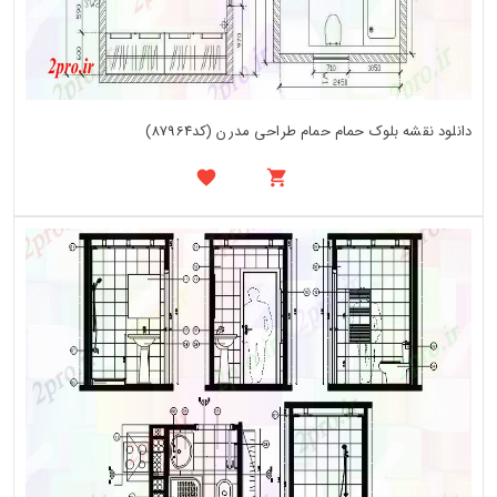
دانلود نقشه بلوک حمام حمام طراحی مدرن (کد87964)