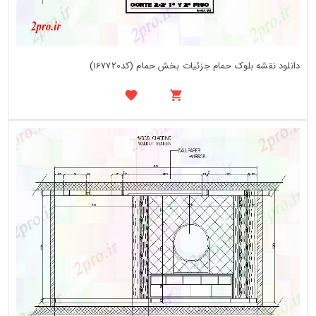
دانلود نقشه بلوک حمام جزئیات بخش حمام (کد167720)