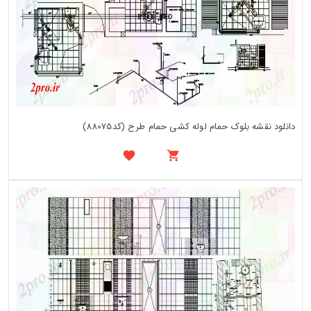
دانلود نقشه بلوک حمام لوله کشی حمام طرح (کد88075)