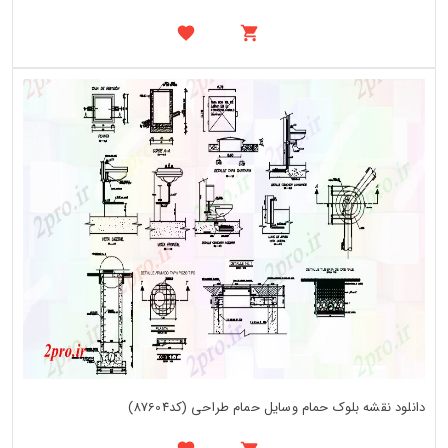
دانلود نقشه بلوک حمام وسایل حمام طراحی (کد87604)