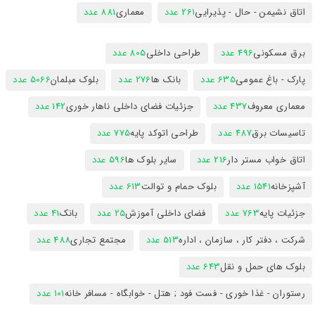
اتاق نشیمن - حال - پذیرایی
261 عدد
معماری
881 عدد
برق مسکونی
496 عدد
طراحی داخلی
805 عدد
پارک - باغ عمومی
635 عدد
بانک ها
276 عدد
بلوک مبلمان
5066 عدد
معماری معروف
437 عدد
جزئیات فضای داخلی ناهار خوری
142 عدد
تاسیسات برق
487 عدد
طراحی اتوکد پایه
775 عدد
اتاق خواب مستر دار
216 عدد
سایر بلوک ها
596 عدد
آشپزخانه
1541 عدد
بلوک حمام و توالت
613 عدد
جزئیات پایه
763 عدد
فضای داخلی آموزش
25 عدد
بانک
41 عدد
شرکت ، دفتر کار ، سازمان ، اداره
513 عدد
مجتمع تجاری
488 عدد
بلوک های حمل و نقل
643 عدد
رستوران - غذا خوری - فست فود ; هتل - خوابگاه - مسافر خانه
101 عدد