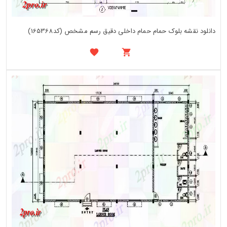
دانلود نقشه بلوک حمام حمام داخلی دقیق رسم مشخص (کد165368)