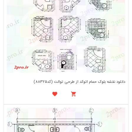
دانلود نقشه بلوک حمام اتوکد از طرحی توالت (کد88325)