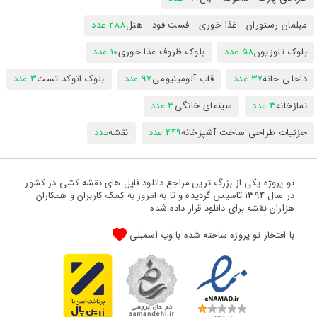
مبلمان رستوران - غذا خوری - فست فود - هتل
288 عدد
بلوک تلوزیون
58 عدد
بلوک ظروف غذا خوری
10 عدد
داخلی خانه
37 عدد
قاب آلومینیومی
97 عدد
بلوک اتوکد تست
3 عدد
نمازخانه
3 عدد
سینمای خانگی
3 عدد
جزئیات طراحی ساخت آشپزخانه
249 عدد
نقشه
عدد
تو پروژه یکی از بزرگ ترین مراجع دانلود فایل های نقشه کشی در کشور
در سال 1394 تاسیس گردیده و تا به امروز به کمک کاربران و همکاران
هزاران نقشه برای دانلود قرار داده شده
با افتخار تو پروژه ساخته شده با وب اسمبلی