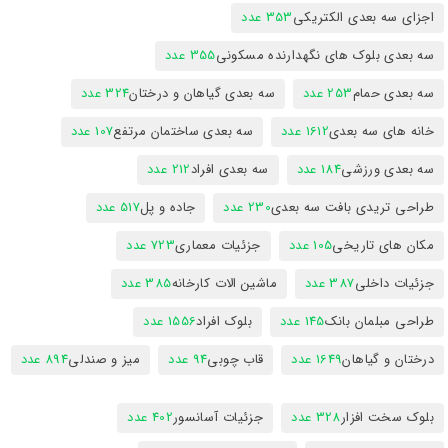
اجزای سه بعدی الکتریکی
353 عدد
سه بعدی بلوک های نگهدارنده مسکونی
355 عدد
سه بعدی حمام
253 عدد
سه بعدی گیاهان و درختان
324 عدد
خانه های سه بعدی
1612 عدد
سه بعدی ساختمان مرتفع
107 عدد
سه بعدی ورزشی
184 عدد
سه بعدی افراد
212 عدد
طراحی تریدی بافت سه بعدی
230 عدد
جاده و پل
517 عدد
مکان های تاریخی
105 عدد
جزئیات معماری
723 عدد
جزئیات داخلی
387 عدد
ماشین الات کارخانه
385 عدد
طراحی مبلمان بانک
145 عدد
بلوک افراد
1556 عدد
درختان و گیاهان
1649 عدد
قاب چوبی
94 عدد
میز و صندلی
894 عدد
بلوک سخت افزار
328 عدد
جزئیات آسانسور
402 عدد