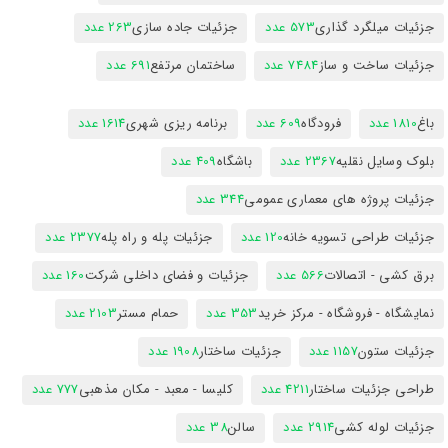
جزئیات میلگرد گذاری
573 عدد
جزئیات جاده سازی
263 عدد
جزئیات ساخت و ساز
7484 عدد
ساختمان مرتفع
691 عدد
باغ
1810 عدد
فرودگاه
609 عدد
برنامه ریزی شهری
1614 عدد
بلوک وسایل نقلیه
2367 عدد
باشگاه
409 عدد
جزئیات پروژه های معماری عمومی
344 عدد
جزئیات طراحی تسویه خانه
120 عدد
جزئیات پله و راه پله
2377 عدد
برق کشی - اتصالات
566 عدد
جزئیات و فضای داخلی شرکت
160 عدد
نمایشگاه - فروشگاه - مرکز خرید
353 عدد
حمام مستر
2103 عدد
جزئیات ستون
1157 عدد
جزئیات ساختار
1908 عدد
طراحی جزئیات ساختار
4211 عدد
کلیسا - معبد - مکان مذهبی
777 عدد
جزئیات لوله کشی
2914 عدد
سالن
38 عدد