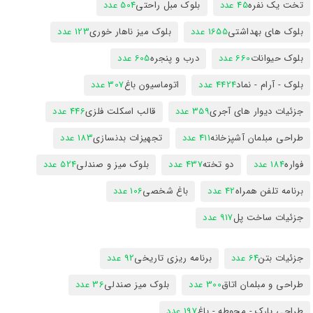
تخت یک نفره
45 عدد
بلوک مبل راحتی
504 عدد
بلوک های بهداشتی
1655 عدد
بلوک میز ناهار خوری
123 عدد
بلوک حیوانات
660 عدد
درب و پنجره
605 عدد
بلوک - آرام - نماد
4424 عدد
اتوماسیون باغ
307 عدد
جزئیات دیوار های آجری
359 عدد
قالب اسکلت فلزی
446 عدد
طراحی مبلمان آشپزخانه
411 عدد
تجهیزات بدنسازی
183 عدد
فواره
184 عدد
دو تخته
437 عدد
بلوک میز و صندلی
524 عدد
برنامه تلفن همراه
42 عدد
باغ شخصی
106 عدد
جزئیات ساخت پل
917 عدد
جزئیات بتن
64 عدد
برنامه ریزی تاریخی
92 عدد
طراحی و مبلمان اتاق
300 عدد
بلوک میز صندلی
36 عدد
طراحی پارک - محوطه - باغ
197 عدد