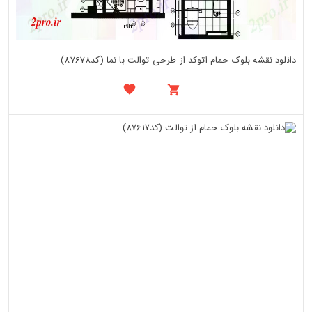
دانلود نقشه بلوک حمام اتوکد از طرحی توالت با نما (کد87678)