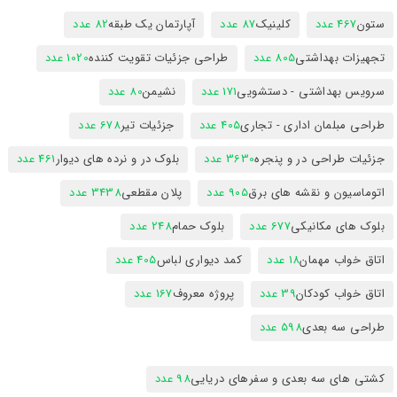
ستون
467 عدد
کلینیک
87 عدد
آپارتمان یک طبقه
82 عدد
تجهیزات بهداشتی
805 عدد
طراحی جزئیات تقویت کننده
1020 عدد
سرویس بهداشتی - دستشویی
171 عدد
نشیمن
80 عدد
طراحی مبلمان اداری - تجاری
405 عدد
جزئیات تیر
678 عدد
جزئیات طراحی در و پنجره
3630 عدد
بلوک در و نرده های دیوار
461 عدد
اتوماسیون و نقشه های برق
905 عدد
پلان مقطعی
3438 عدد
بلوک های مکانیکی
677 عدد
بلوک حمام
248 عدد
اتاق خواب مهمان
18 عدد
کمد دیواری لباس
405 عدد
اتاق خواب کودکان
39 عدد
پروژه معروف
167 عدد
طراحی سه بعدی
598 عدد
کشتی های سه بعدی و سفرهای دریایی
98 عدد