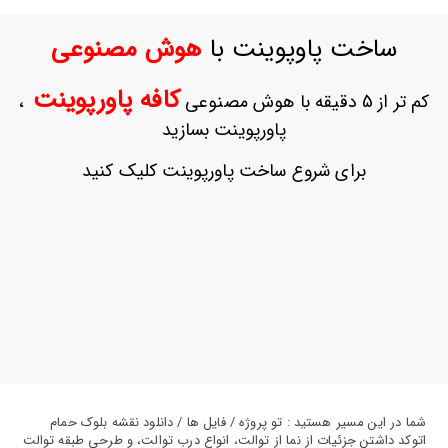
ورود
به
ساخت پاوپوینت با
هوش مصنوعی
حساب
کاربری
کافه پاورپوینت
کم تر از 5 دقیقه با هوش مصنوعی
،
ثبت
پاورپوینت بسازید
نام
بازیابی
برای شروع ساخت پاورپوینت کلیک کنید
رمز
عبور
علاقه
مندی
ها
شما در این مسیر هستید : تو پروژه / فایل ها / دانلود نقشه بلوک حمام
اتوکد داشتن جزئیات از نما از توالت، انواع درب توالت، و طرحی طبقه توالت