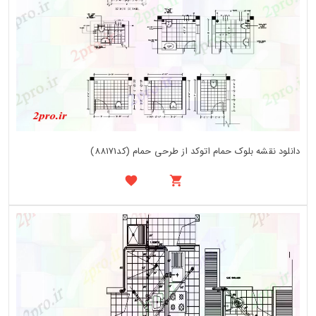
دانلود نقشه بلوک حمام اتوکد از طرحی حمام (کد88171)