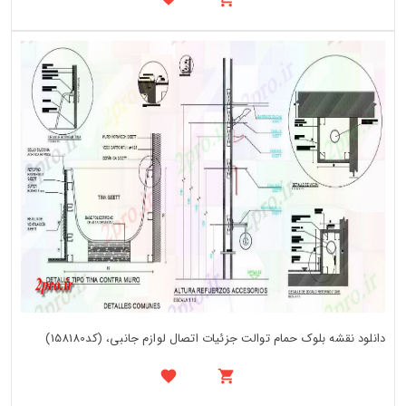
دانلود نقشه بلوک حمام توالت جزئیات اتصال لوازم جانبی، (کد158180)