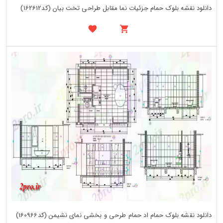
دانلود نقشه بلوک حمام جزئیات نما مقابل طراحی تخت بیان (کد162612)
دانلود نقشه بلوک حمام اد حمام طرحی و بخشی نمای نشیمن (کد160966)