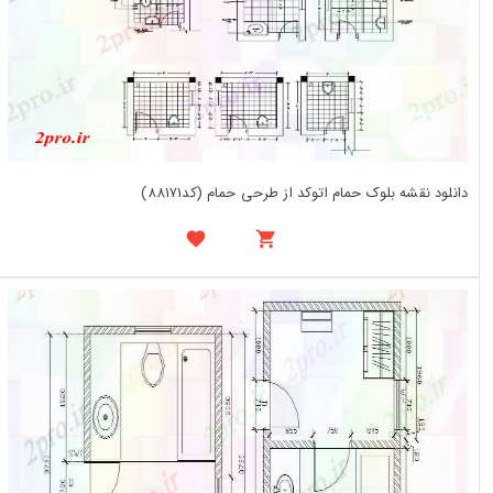
دانلود نقشه بلوک حمام اتوکد از طرحی حمام (کد88171)