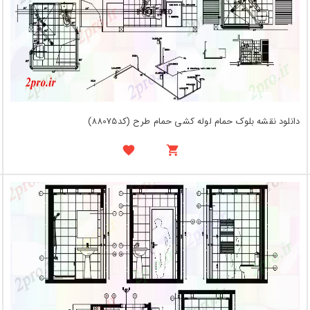
دانلود نقشه بلوک حمام لوله کشی حمام طرح (کد88075)