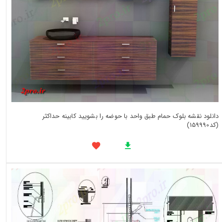
دانلود نقشه بلوک حمام طبق واحد با حوضه را بشویید کابینه حداکثر
(کد159990)