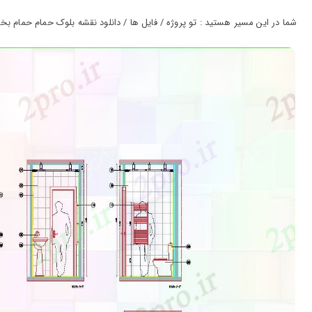
ورود
به
شما در این مسیر هستید : تو پروژه / فایل ها / دانلود نقشه بلوک حمام حمام بخش (کد
حساب
کاربری
ثبت
نام
بازیابی
رمز
عبور
علاقه
مندی
ها