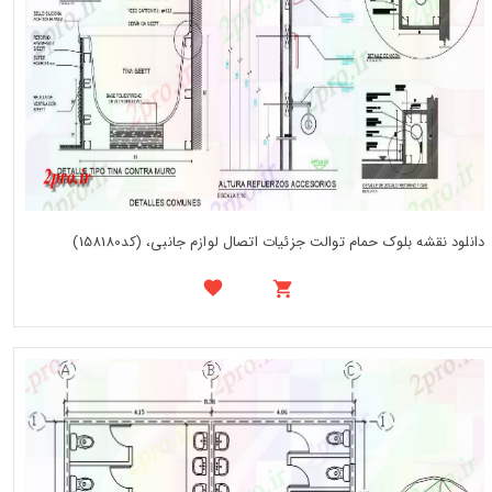
دانلود نقشه بلوک حمام توالت جزئیات اتصال لوازم جانبی، (کد158180)