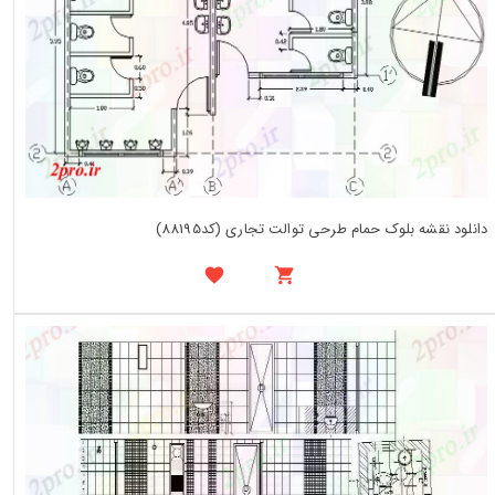
دانلود نقشه بلوک حمام طرحی توالت تجاری (کد88195)