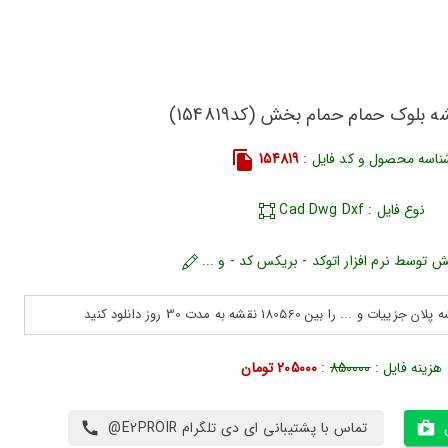
ه بلوک حمام حمام بخش (کد154819)
ناسه محصول و کد فایل :
154819
نوع فایل : Cad Dwg Dxf
ش توسط نرم افزار اتوکد - بریکس کد - و ...
هزینه فایل :
850000
:
205000 تومان
تماس با پشتیبانی ای دی تلگرام E2PROIR@