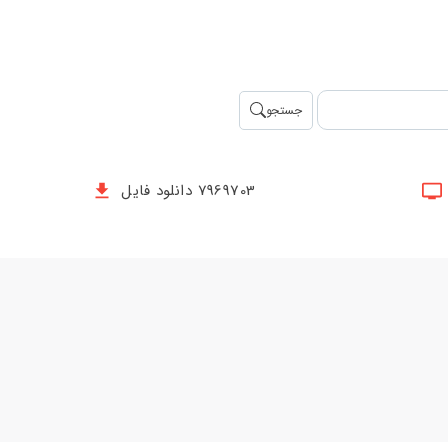
جستجو
7969703 دانلود فایل