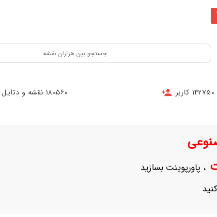
142750 کاربر
180560 نقشه و دتایل
نوعی
نت
، پاورپوینت بسازید
نید