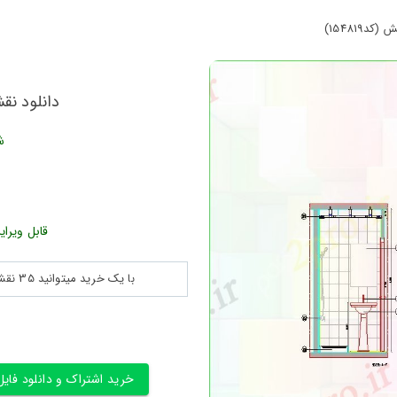
154819)
دانلود نقش
ش
قابل ویرای
با یک خرید میتوانید 35 نقشه پلان جزییات و ... را بین 180560 نقشه به مدت 30 روز دانلود کنید
خرید اشتراک و دانلود فایل