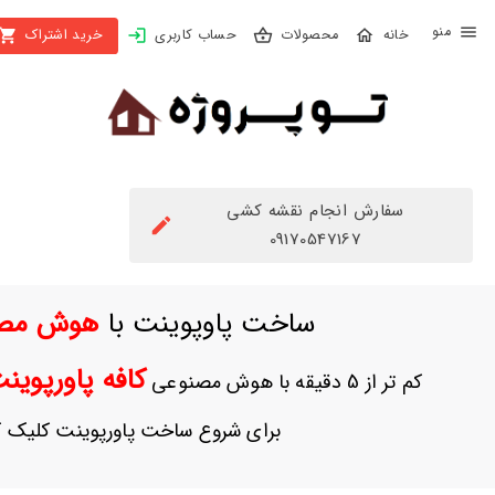
X
محصولات
حساب کاربری
خرید اشتراک
بستن
منو
محصولات
تهیه
اشتراک
سفارش انجام نقشه کشی
راهنما
09170547167
دانلود
ساخت پاوپوینت با
هوش مص
خرید
ها
کافه پاورپوی
کم تر از 5 دقیقه با هوش مصنوعی
حساب
برای شروع ساخت پاورپوینت کلیک ک
کاربری