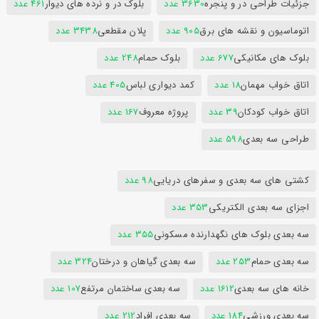
جزئیات طراحی در و پنجره
3630 عدد
بلوک در و نرده های دیوار
461 عدد
اتوماسیون و نقشه های برق
905 عدد
پلان مقطعی
3438 عدد
بلوک های مکانیکی
677 عدد
بلوک حمام
248 عدد
اتاق خواب مهمان
18 عدد
کمد دیواری لباس
405 عدد
اتاق خواب کودکان
39 عدد
پروژه معروف
167 عدد
طراحی سه بعدی
598 عدد
کشتی های سه بعدی و سفرهای دریایی
98 عدد
اجزای سه بعدی الکتریکی
353 عدد
سه بعدی بلوک های نگهدارنده مسکونی
355 عدد
سه بعدی حمام
253 عدد
سه بعدی گیاهان و درختان
324 عدد
خانه های سه بعدی
1612 عدد
سه بعدی ساختمان مرتفع
107 عدد
سه بعدی ورزشی
184 عدد
سه بعدی افراد
212 عدد