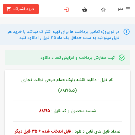
نو
خرید اشتراک
X
بستن
منو
محصولات
در تو پروژه تمامی پرداخت ها برای تهیه اشتراک میباشد با خرید هر
فایل میتوانید به مدت حداقل یک ماه 35 فایل را دانلود کنید
تهیه
اشتراک
ثبت سفارش پرداخت و افزایش تعداد دانلود
راهنما
نام فایل : دانلود نقشه بلوک حمام طرحی توالت تجاری
دانلود
خرید
(کد88195)
ها
شناسه محصول و کد فایل :
88195
حساب
کاربری
تعداد فایل های قابل دانلود :
فایل انتخاب شده + 35 فایل دیگر