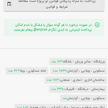
پرداخت به منزله پذیرفتن قوانین تو پروژه است مطالعه
شرایط و قوانین
در صورت برخورد با هر گونه سوال یا مشکل یا عدم امکان
پرداخت اینترنتی به ایدی تلگرام e2proir@ پیغام بفرستید
ورزشگاه - سالن ورزش - باشگاه
1931 عدد
مسکونی ، ویلایی ، آپارتمان
25471 عدد
خانه مسکونی ، ویلا
423 عدد
ساختمان اداری - تجاری - صنعتی
7830 عدد
بیمارستان - درمانگاه - کلینیک
3350 عدد
مسکونی - ویلایی - آپارتمان
عدد
تئاتر چند منظوره - سینما - سالن کنفرانس - سالن همایش
603 عدد