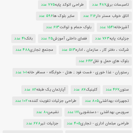
تاسیسات برق
487 عدد
طراحی اتوکد پایه
775 عدد
اتاق خواب مستر دار
216 عدد
سایر بلوک ها
596 عدد
آشپزخانه
1541 عدد
بلوک حمام و توالت
613 عدد
جزئیات پایه
763 عدد
فضای داخلی آموزش
25 عدد
بانک
41 عدد
شرکت ، دفتر کار ، سازمان ، اداره
513 عدد
مجتمع تجاری
488 عدد
بلوک های حمل و نقل
643 عدد
رستوران - غذا خوری - فست فود ; هتل - خوابگاه - مسافر خانه
101 عدد
ستون
467 عدد
کلینیک
87 عدد
آپارتمان یک طبقه
82 عدد
تجهیزات بهداشتی
805 عدد
طراحی جزئیات تقویت کننده
1020 عدد
سرویس بهداشتی - دستشویی
171 عدد
نشیمن
80 عدد
طراحی مبلمان اداری - تجاری
405 عدد
جزئیات تیر
678 عدد