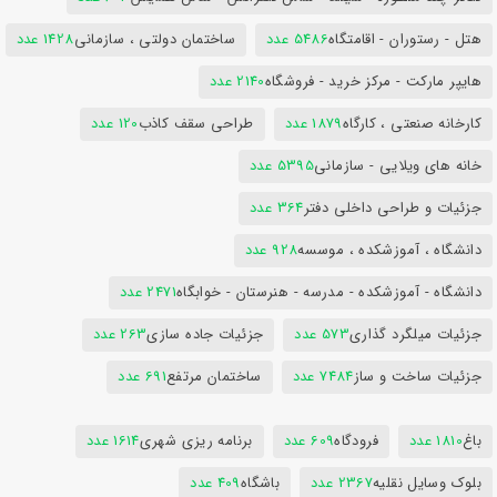
هتل - رستوران - اقامتگاه
5486 عدد
ساختمان دولتی ، سازمانی
1428 عدد
هایپر مارکت - مرکز خرید - فروشگاه
2140 عدد
کارخانه صنعتی ، کارگاه
1879 عدد
طراحی سقف کاذب
120 عدد
خانه های ویلایی - سازمانی
5395 عدد
جزئیات و طراحی داخلی دفتر
364 عدد
دانشگاه ، آموزشکده ، موسسه
928 عدد
دانشگاه - آموزشکده - مدرسه - هنرستان - خوابگاه
2471 عدد
جزئیات میلگرد گذاری
573 عدد
جزئیات جاده سازی
263 عدد
جزئیات ساخت و ساز
7484 عدد
ساختمان مرتفع
691 عدد
باغ
1810 عدد
فرودگاه
609 عدد
برنامه ریزی شهری
1614 عدد
بلوک وسایل نقلیه
2367 عدد
باشگاه
409 عدد