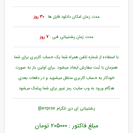
ورود
به
حساب
مدت زمان امکان دانلود فایل ها :
30 روز
کاربری
ثبت
مدت زمان پشتیبانی فنی :
7 روز
نام
بازیابی
رمز
با استفاده از شماره تلفن همراه شما یک حساب کاربری برای شما
عبور
همزمان با ثبت سفارش ایجاد میشود .برای اولین بار به صورت
علاقه
خودکار به حساب کاربری منتقل میشوید و در دفعات بعدی
مندی
ها
هنگام ورود به وب سایت رمز عبور برای شما پیامک میشود
پشتیبانی ای دی تلگرام e2proir@
مبلغ فاکتور : 205000 تومان