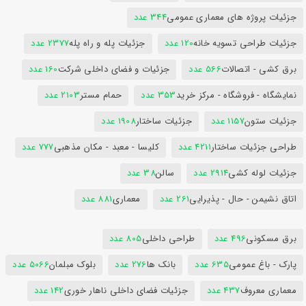
جزئیات پروژه های معماری عمومی
344 عدد
جزئیات طراحی تسویه خانه
120 عدد
جزئیات پله و راه پله
2377 عدد
برق کشی - اتصالات
566 عدد
جزئیات و فضای داخلی شرکت
160 عدد
نمایشگاه - فروشگاه - مرکز خرید
353 عدد
حمام مستر
2103 عدد
جزئیات ستون
1157 عدد
جزئیات ساختار
1908 عدد
طراحی جزئیات ساختار
4211 عدد
کلیسا - معبد - مکان مذهبی
777 عدد
جزئیات لوله کشی
2914 عدد
سالن
38 عدد
اتاق نشیمن - حال - پذیرایی
261 عدد
معماری
881 عدد
برق مسکونی
496 عدد
طراحی داخلی
805 عدد
پارک - باغ عمومی
635 عدد
بانک ها
276 عدد
بلوک مبلمان
5066 عدد
معماری معروف
437 عدد
جزئیات فضای داخلی ناهار خوری
142 عدد