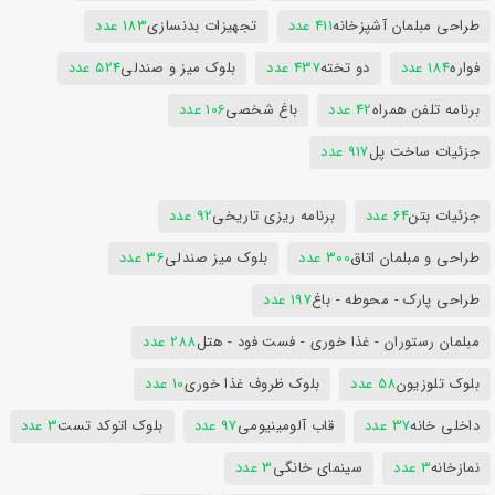
طراحی مبلمان آشپزخانه
411 عدد
تجهیزات بدنسازی
183 عدد
فواره
184 عدد
دو تخته
437 عدد
بلوک میز و صندلی
524 عدد
برنامه تلفن همراه
42 عدد
باغ شخصی
106 عدد
جزئیات ساخت پل
917 عدد
جزئیات بتن
64 عدد
برنامه ریزی تاریخی
92 عدد
طراحی و مبلمان اتاق
300 عدد
بلوک میز صندلی
36 عدد
طراحی پارک - محوطه - باغ
197 عدد
مبلمان رستوران - غذا خوری - فست فود - هتل
288 عدد
بلوک تلوزیون
58 عدد
بلوک ظروف غذا خوری
10 عدد
داخلی خانه
37 عدد
قاب آلومینیومی
97 عدد
بلوک اتوکد تست
3 عدد
نمازخانه
3 عدد
سینمای خانگی
3 عدد