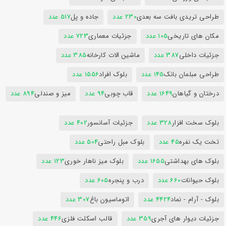
طراحی تریدی بافت سه بعدی
230 عدد
جاده و پل
517 عدد
مکان های تاریخی
105 عدد
جزئیات معماری
723 عدد
جزئیات داخلی
387 عدد
ماشین الات کارخانه
385 عدد
طراحی مبلمان بانک
145 عدد
بلوک افراد
1556 عدد
درختان و گیاهان
1649 عدد
قاب چوبی
94 عدد
میز و صندلی
894 عدد
بلوک سخت افزار
328 عدد
جزئیات آسانسور
402 عدد
تخت یک نفره
45 عدد
بلوک مبل راحتی
504 عدد
بلوک های بهداشتی
1655 عدد
بلوک میز ناهار خوری
123 عدد
بلوک حیوانات
660 عدد
درب و پنجره
605 عدد
بلوک - آرام - نماد
4424 عدد
اتوماسیون باغ
307 عدد
جزئیات دیوار های آجری
359 عدد
قالب اسکلت فلزی
446 عدد