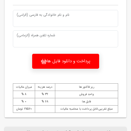
نام و نام خانوادگی به فارسی (الزامی)
شماره تلفن همراه (الزمامی)
پرداخت و دانلود فایل ها
ریز فاکتور ها
درصد هزینه
میزان مالیات
واحد فروش
32 %
8 %
فایل ها
68 %
0 %
مبلغ تقریبی قابل پرداخت با محاسبه مالیات
211560 تومان