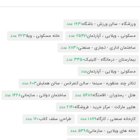
ورزشگاه - سالن ورزش - باشگاه
1931 عدد
مسکونی ، ویلایی ، آپارتمان
25471 عدد
خانه مسکونی ، ویلا
423 عدد
ساختمان اداری - تجاری - صنعتی
7830 عدد
بیمارستان - درمانگاه - کلینیک
3350 عدد
مسکونی - ویلایی - آپارتمان
عدد
تئاتر چند منظوره - سینما - سالن کنفرانس - سالن همایش
603 عدد
هتل - رستوران - اقامتگاه
5486 عدد
ساختمان دولتی ، سازمانی
1428 عدد
هایپر مارکت - مرکز خرید - فروشگاه
2140 عدد
کارخانه صنعتی ، کارگاه
1879 عدد
طراحی سقف کاذب
120 عدد
خانه های ویلایی - سازمانی
5395 عدد