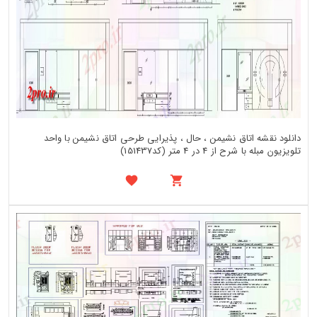
دانلود نقشه اتاق نشیمن ، حال ، پذیرایی طرحی اتاق نشیمن با واحد
تلویزیون مبله با شرح از 4 در 4 متر (کد151437)