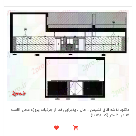
دانلود نقشه اتاق نشیمن ، حال ، پذیرایی نما از جزئیات پروژه محل اقامت
17 در 21 متر (کد161781)