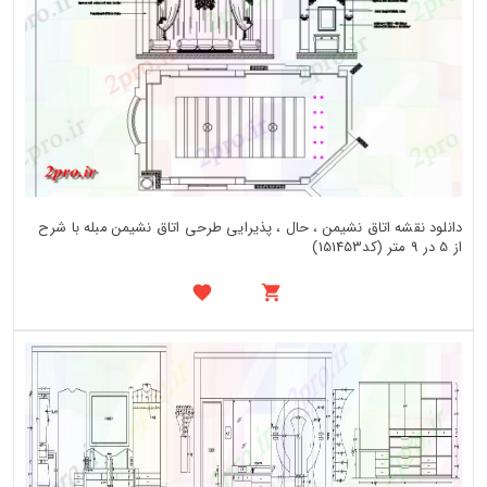
دانلود نقشه اتاق نشیمن ، حال ، پذیرایی طرحی اتاق نشیمن مبله با شرح
از 5 در 9 متر (کد151453)