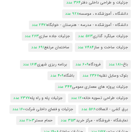
جزئیات و طراحی داخلی دفتر
364 عدد
دانشگاه ، آموزشکده ، موسسه
928 عدد
دانشگاه - آموزشکده - مدرسه - هنرستان - خوابگاه
2471 عدد
جزئیات میلگرد گذاری
573 عدد
جزئیات جاده سازی
263 عدد
جزئیات ساخت و ساز
7484 عدد
ساختمان مرتفع
691 عدد
باغ
1810 عدد
فرودگاه
609 عدد
برنامه ریزی شهری
1614 عدد
بلوک وسایل نقلیه
2367 عدد
باشگاه
409 عدد
جزئیات پروژه های معماری عمومی
344 عدد
جزئیات طراحی تسویه خانه
120 عدد
جزئیات پله و راه پله
2377 عدد
برق کشی - اتصالات
566 عدد
جزئیات و فضای داخلی شرکت
160 عدد
نمایشگاه - فروشگاه - مرکز خرید
353 عدد
حمام مستر
2103 عدد
جزئیات ستون
1157 عدد
جزئیات ساختار
1908 عدد