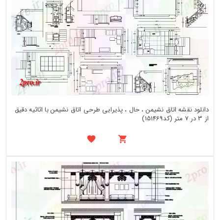
دانلود نقشه اتاق نشیمن ، حال ، پذیرایی طرحی اتاق نشیمن با اثاثیه دقیق
از 3 در 7 متر (کد151469)