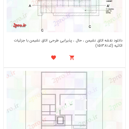
دانلود نقشه اتاق نشیمن ، حال ، پذیرایی طرحی اتاق نشیمن با جزئیات
اثاثیه (کد151381)