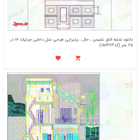
دانلود نقشه اتاق نشیمن ، حال ، پذیرایی طرحی متل داخلی جزئیات 17 در
25 متر (کد151363)