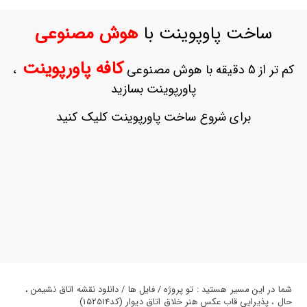
ورود
به
ساخت پاوپوینت با
هوش مصنوعی
حساب
کاربری
کافه پاورپوینت
کم تر از 5 دقیقه با هوش مصنوعی
،
ثبت
پاورپوینت بسازید
نام
بازیابی
برای شروع ساخت پاورپوینت کلیک کنید
رمز
عبور
علاقه
مندی
ها
شما در این مسیر هستید : تو پروژه / فایل ها / دانلود نقشه اتاق نشیمن ،
حال ، پذیرایی قاب عکس هنر خلاق اتاق دیوار (کد152514)