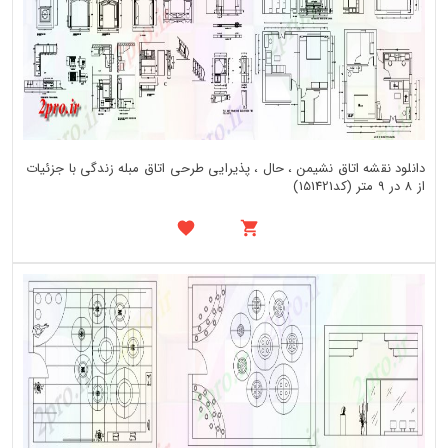
دانلود نقشه اتاق نشیمن ، حال ، پذیرایی طرحی اتاق مبله زندگی با جزئیات
از 8 در 9 متر (کد151421)