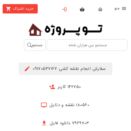
نو
خرید اشتراک
X
بستن
منو
محصولات
تهیه
جستجو
اشتراک
راهنما
سفارش انجام نقشه کشی 09170547167
دانلود
خرید
142750 کاربر
ها
180560 نقشه و دتایل
حساب
کاربری
7969703 دانلود فایل