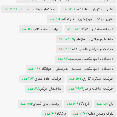
هتل - رستوران - اقامتگاه
5486 عدد
ساختمان دولتی ، سازمانی
1428 عدد
هایپر مارکت - مرکز خرید - فروشگاه
2140 عدد
کارخانه صنعتی ، کارگاه
1879 عدد
طراحی سقف کاذب
120 عدد
خانه های ویلایی - سازمانی
5395 عدد
جزئیات و طراحی داخلی دفتر
364 عدد
دانشگاه ، آموزشکده ، موسسه
928 عدد
دانشگاه - آموزشکده - مدرسه - هنرستان - خوابگاه
2471 عدد
جزئیات میلگرد گذاری
573 عدد
جزئیات جاده سازی
263 عدد
جزئیات ساخت و ساز
7484 عدد
ساختمان مرتفع
691 عدد
باغ
1810 عدد
فرودگاه
609 عدد
برنامه ریزی شهری
1614 عدد
بلوک وسایل نقلیه
2367 عدد
باشگاه
409 عدد