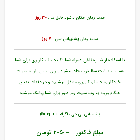
ورود
به
حساب
مدت زمان امکان دانلود فایل ها :
30 روز
کاربری
ثبت
مدت زمان پشتیبانی فنی :
7 روز
نام
بازیابی
رمز
با استفاده از شماره تلفن همراه شما یک حساب کاربری برای شما
عبور
همزمان با ثبت سفارش ایجاد میشود .برای اولین بار به صورت
علاقه
خودکار به حساب کاربری منتقل میشوید و در دفعات بعدی
مندی
ها
هنگام ورود به وب سایت رمز عبور برای شما پیامک میشود
پشتیبانی ای دی تلگرام e2proir@
مبلغ فاکتور : 205000 تومان