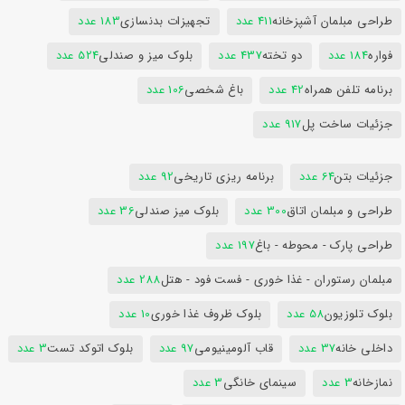
طراحی مبلمان آشپزخانه
411 عدد
تجهیزات بدنسازی
183 عدد
فواره
184 عدد
دو تخته
437 عدد
بلوک میز و صندلی
524 عدد
برنامه تلفن همراه
42 عدد
باغ شخصی
106 عدد
جزئیات ساخت پل
917 عدد
جزئیات بتن
64 عدد
برنامه ریزی تاریخی
92 عدد
طراحی و مبلمان اتاق
300 عدد
بلوک میز صندلی
36 عدد
طراحی پارک - محوطه - باغ
197 عدد
مبلمان رستوران - غذا خوری - فست فود - هتل
288 عدد
بلوک تلوزیون
58 عدد
بلوک ظروف غذا خوری
10 عدد
داخلی خانه
37 عدد
قاب آلومینیومی
97 عدد
بلوک اتوکد تست
3 عدد
نمازخانه
3 عدد
سینمای خانگی
3 عدد