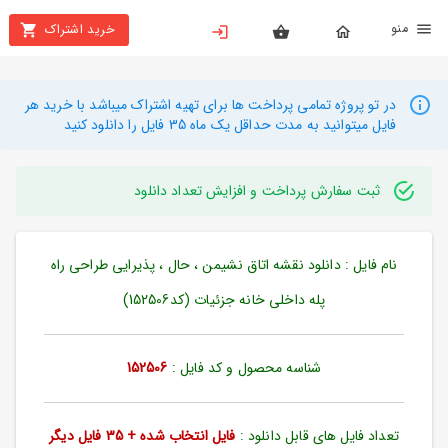
نو
خرید اشتراک
X
بستن
منو
محصولات
در تو پروژه تمامی پرداخت ها برای تهیه اشتراک میباشد با خرید هر
فایل میتوانید به مدت حداقل یک ماه 35 فایل را دانلود کنید
تهیه
اشتراک
ثبت سفارش پرداخت و افزایش تعداد دانلود
راهنما
نام فایل : دانلود نقشه اتاق نشیمن ، حال ، پذیرایی طراحی راه
دانلود
خرید
پله داخلی خانه جزئیات (کد152506)
ها
شناسه محصول و کد فایل :
152506
حساب
کاربری
تعداد فایل های قابل دانلود :
فایل انتخاب شده + 35 فایل دیگر