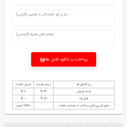
نام و نام خانوادگی به فارسی (الزامی)
شماره تلفن همراه (الزمامی)
پرداخت و دانلود فایل ها
ریز فاکتور ها
درصد هزینه
میزان مالیات
واحد فروش
32 %
8 %
فایل ها
68 %
0 %
مبلغ تقریبی قابل پرداخت با محاسبه مالیات
211560 تومان