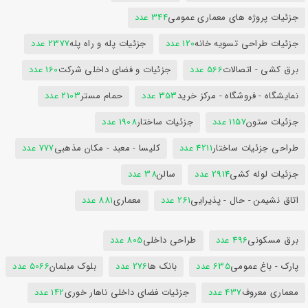
جزئیات پروژه های معماری عمومی
344 عدد
جزئیات طراحی تسویه خانه
120 عدد
جزئیات پله و راه پله
2377 عدد
برق کشی - اتصالات
566 عدد
جزئیات و فضای داخلی شرکت
160 عدد
نمایشگاه - فروشگاه - مرکز خرید
353 عدد
حمام مستر
2103 عدد
جزئیات ستون
1157 عدد
جزئیات ساختار
1908 عدد
طراحی جزئیات ساختار
4211 عدد
کلیسا - معبد - مکان مذهبی
777 عدد
جزئیات لوله کشی
2914 عدد
سالن
38 عدد
اتاق نشیمن - حال - پذیرایی
261 عدد
معماری
881 عدد
برق مسکونی
496 عدد
طراحی داخلی
805 عدد
پارک - باغ عمومی
635 عدد
بانک ها
276 عدد
بلوک مبلمان
5066 عدد
معماری معروف
437 عدد
جزئیات فضای داخلی ناهار خوری
142 عدد