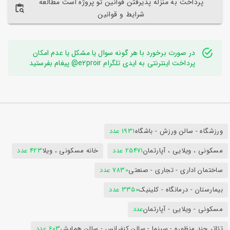
پرداخت به منزله پذیرفتن قوانین تو پروژه است مطالعه
شرایط و قوانین
در صورت برخورد با هر گونه سوال یا مشکل یا عدم امکان
پرداخت اینترنتی به ایدی تلگرام e2proir@ پیغام بفرستید
ورزشگاه - سالن ورزش - باشگاه
1931 عدد
مسکونی ، ویلایی ، آپارتمان
25471 عدد
خانه مسکونی ، ویلا
423 عدد
ساختمان اداری - تجاری - صنعتی
7830 عدد
بیمارستان - درمانگاه - کلینیک
3350 عدد
مسکونی - ویلایی - آپارتمان
عدد
تئاتر چند منظوره - سینما - سالن کنفرانس - سالن همایش
603 عدد