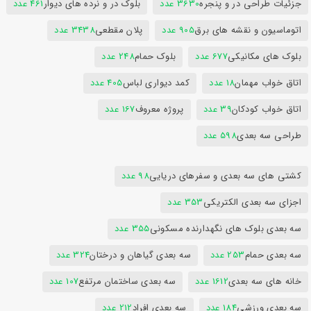
جزئیات طراحی در و پنجره
3630 عدد
بلوک در و نرده های دیوار
461 عدد
اتوماسیون و نقشه های برق
905 عدد
پلان مقطعی
3438 عدد
بلوک های مکانیکی
677 عدد
بلوک حمام
248 عدد
اتاق خواب مهمان
18 عدد
کمد دیواری لباس
405 عدد
اتاق خواب کودکان
39 عدد
پروژه معروف
167 عدد
طراحی سه بعدی
598 عدد
کشتی های سه بعدی و سفرهای دریایی
98 عدد
اجزای سه بعدی الکتریکی
353 عدد
سه بعدی بلوک های نگهدارنده مسکونی
355 عدد
سه بعدی حمام
253 عدد
سه بعدی گیاهان و درختان
324 عدد
خانه های سه بعدی
1612 عدد
سه بعدی ساختمان مرتفع
107 عدد
سه بعدی ورزشی
184 عدد
سه بعدی افراد
212 عدد