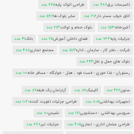
تاسیسات برق
487 عدد
طراحی اتوکد پایه
775 عدد
اتاق خواب مستر دار
216 عدد
سایر بلوک ها
596 عدد
آشپزخانه
1541 عدد
بلوک حمام و توالت
613 عدد
جزئیات پایه
763 عدد
فضای داخلی آموزش
25 عدد
بانک
41 عدد
شرکت ، دفتر کار ، سازمان ، اداره
513 عدد
مجتمع تجاری
488 عدد
بلوک های حمل و نقل
643 عدد
رستوران - غذا خوری - فست فود ; هتل - خوابگاه - مسافر خانه
101 عدد
ستون
467 عدد
کلینیک
87 عدد
آپارتمان یک طبقه
82 عدد
تجهیزات بهداشتی
805 عدد
طراحی جزئیات تقویت کننده
1020 عدد
سرویس بهداشتی - دستشویی
171 عدد
نشیمن
80 عدد
طراحی مبلمان اداری - تجاری
405 عدد
جزئیات تیر
678 عدد