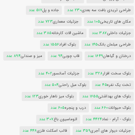
طراحی تریدی بافت سه بعدی
230 عدد
جاده و پل
517 عدد
مکان های تاریخی
105 عدد
جزئیات معماری
723 عدد
جزئیات داخلی
387 عدد
ماشین الات کارخانه
385 عدد
طراحی مبلمان بانک
145 عدد
بلوک افراد
1556 عدد
درختان و گیاهان
1649 عدد
قاب چوبی
94 عدد
میز و صندلی
894 عدد
بلوک سخت افزار
328 عدد
جزئیات آسانسور
402 عدد
تخت یک نفره
45 عدد
بلوک مبل راحتی
504 عدد
بلوک های بهداشتی
1655 عدد
بلوک میز ناهار خوری
123 عدد
بلوک حیوانات
660 عدد
درب و پنجره
605 عدد
بلوک - آرام - نماد
4424 عدد
اتوماسیون باغ
307 عدد
جزئیات دیوار های آجری
359 عدد
قالب اسکلت فلزی
446 عدد