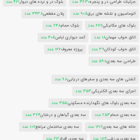
جزئیات طراحی در و پنجره
3630 عدد
بلوک در و نرده های دیوار
461 عدد
اتوماسیون و نقشه های برق
905 عدد
پلان مقطعی
3438 عدد
بلوک های مکانیکی
677 عدد
بلوک حمام
248 عدد
اتاق خواب مهمان
18 عدد
کمد دیواری لباس
405 عدد
اتاق خواب کودکان
39 عدد
پروژه معروف
167 عدد
طراحی سه بعدی
598 عدد
کشتی های سه بعدی و سفرهای دریایی
98 عدد
اجزای سه بعدی الکتریکی
353 عدد
سه بعدی بلوک های نگهدارنده مسکونی
355 عدد
سه بعدی حمام
253 عدد
سه بعدی گیاهان و درختان
324 عدد
خانه های سه بعدی
1612 عدد
سه بعدی ساختمان مرتفع
107 عدد
سه بعدی ورزشی
184 عدد
سه بعدی افراد
212 عدد