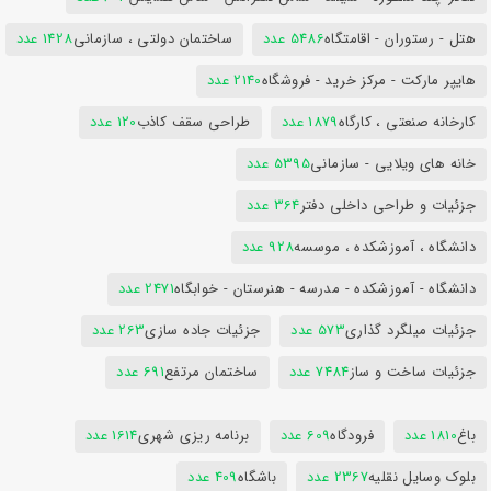
هتل - رستوران - اقامتگاه
5486 عدد
ساختمان دولتی ، سازمانی
1428 عدد
هایپر مارکت - مرکز خرید - فروشگاه
2140 عدد
کارخانه صنعتی ، کارگاه
1879 عدد
طراحی سقف کاذب
120 عدد
خانه های ویلایی - سازمانی
5395 عدد
جزئیات و طراحی داخلی دفتر
364 عدد
دانشگاه ، آموزشکده ، موسسه
928 عدد
دانشگاه - آموزشکده - مدرسه - هنرستان - خوابگاه
2471 عدد
جزئیات میلگرد گذاری
573 عدد
جزئیات جاده سازی
263 عدد
جزئیات ساخت و ساز
7484 عدد
ساختمان مرتفع
691 عدد
باغ
1810 عدد
فرودگاه
609 عدد
برنامه ریزی شهری
1614 عدد
بلوک وسایل نقلیه
2367 عدد
باشگاه
409 عدد