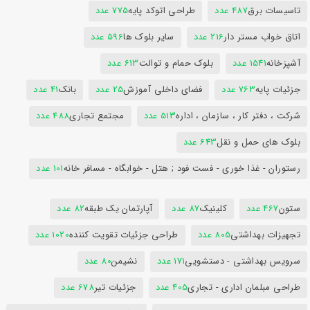
تاسیسات برق
487 عدد
طراحی اتوکد پایه
775 عدد
اتاق خواب مستر دار
216 عدد
سایر بلوک ها
596 عدد
آشپزخانه
1541 عدد
بلوک حمام و توالت
613 عدد
جزئیات پایه
763 عدد
فضای داخلی آموزش
25 عدد
بانک
41 عدد
شرکت ، دفتر کار ، سازمان ، اداره
513 عدد
مجتمع تجاری
488 عدد
بلوک های حمل و نقل
643 عدد
رستوران - غذا خوری - فست فود ; هتل - خوابگاه - مسافر خانه
101 عدد
ستون
467 عدد
کلینیک
87 عدد
آپارتمان یک طبقه
82 عدد
تجهیزات بهداشتی
805 عدد
طراحی جزئیات تقویت کننده
1020 عدد
سرویس بهداشتی - دستشویی
171 عدد
نشیمن
80 عدد
طراحی مبلمان اداری - تجاری
405 عدد
جزئیات تیر
678 عدد