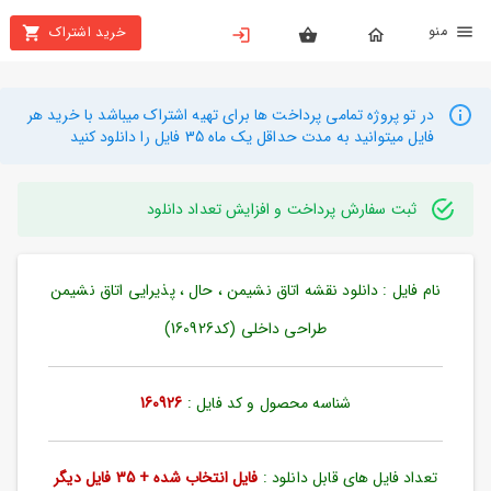
نو
خرید اشتراک
X
بستن
منو
محصولات
در تو پروژه تمامی پرداخت ها برای تهیه اشتراک میباشد با خرید هر
فایل میتوانید به مدت حداقل یک ماه 35 فایل را دانلود کنید
تهیه
اشتراک
ثبت سفارش پرداخت و افزایش تعداد دانلود
راهنما
نام فایل : دانلود نقشه اتاق نشیمن ، حال ، پذیرایی اتاق نشیمن
دانلود
خرید
طراحی داخلی (کد160926)
ها
شناسه محصول و کد فایل :
160926
حساب
کاربری
تعداد فایل های قابل دانلود :
فایل انتخاب شده + 35 فایل دیگر