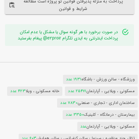
پرداخت به منزله پذیرفتن قوانین تو پروژه است مطالعه
شرایط و قوانین
در صورت برخورد با هر گونه سوال یا مشکل یا عدم امکان
پرداخت اینترنتی به ایدی تلگرام e2proir@ پیغام بفرستید
ورزشگاه - سالن ورزش - باشگاه
1931 عدد
مسکونی ، ویلایی ، آپارتمان
25471 عدد
خانه مسکونی ، ویلا
423 عدد
ساختمان اداری - تجاری - صنعتی
7830 عدد
بیمارستان - درمانگاه - کلینیک
3350 عدد
مسکونی - ویلایی - آپارتمان
عدد
تئاتر چند منظوره - سینما - سالن کنفرانس - سالن همایش
603 عدد