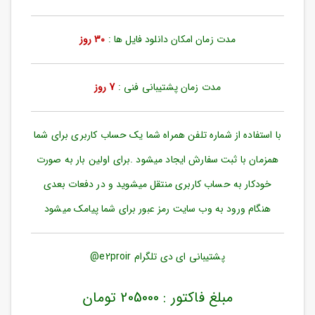
ورود
به
حساب
مدت زمان امکان دانلود فایل ها :
30 روز
کاربری
ثبت
مدت زمان پشتیبانی فنی :
7 روز
نام
بازیابی
رمز
با استفاده از شماره تلفن همراه شما یک حساب کاربری برای شما
عبور
همزمان با ثبت سفارش ایجاد میشود .برای اولین بار به صورت
علاقه
خودکار به حساب کاربری منتقل میشوید و در دفعات بعدی
مندی
ها
هنگام ورود به وب سایت رمز عبور برای شما پیامک میشود
پشتیبانی ای دی تلگرام e2proir@
مبلغ فاکتور : 205000 تومان