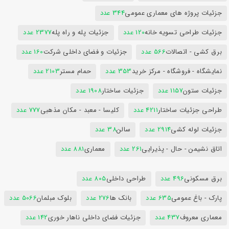
جزئیات پروژه های معماری عمومی
344 عدد
جزئیات طراحی تسویه خانه
120 عدد
جزئیات پله و راه پله
2377 عدد
برق کشی - اتصالات
566 عدد
جزئیات و فضای داخلی شرکت
160 عدد
نمایشگاه - فروشگاه - مرکز خرید
353 عدد
حمام مستر
2103 عدد
جزئیات ستون
1157 عدد
جزئیات ساختار
1908 عدد
طراحی جزئیات ساختار
4211 عدد
کلیسا - معبد - مکان مذهبی
777 عدد
جزئیات لوله کشی
2914 عدد
سالن
38 عدد
اتاق نشیمن - حال - پذیرایی
261 عدد
معماری
881 عدد
برق مسکونی
496 عدد
طراحی داخلی
805 عدد
پارک - باغ عمومی
635 عدد
بانک ها
276 عدد
بلوک مبلمان
5066 عدد
معماری معروف
437 عدد
جزئیات فضای داخلی ناهار خوری
142 عدد