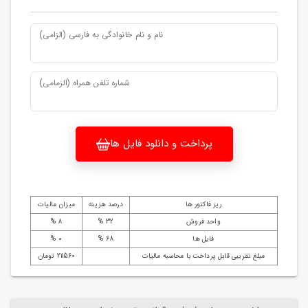
نام و نام خانوادگی به فارسی (الزامی)
شماره تلفن همراه (الزمامی)
پرداخت و دانلود فایل ها
ریز فاکتور ها
درصد هزینه
میزان مالیات
واحد فروش
32 %
8 %
فایل ها
68 %
0 %
مبلغ تقریبی قابل پرداخت با محاسبه مالیات
211560 تومان