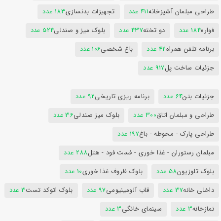
طراحی مبلمان آشپزخانه
411 عدد
تجهیزات بدنسازی
183 عدد
فواره
184 عدد
دو تخته
437 عدد
بلوک میز و صندلی
524 عدد
برنامه تلفن همراه
42 عدد
باغ شخصی
106 عدد
جزئیات ساخت پل
917 عدد
جزئیات بتن
64 عدد
برنامه ریزی تاریخی
92 عدد
طراحی و مبلمان اتاق
300 عدد
بلوک میز صندلی
36 عدد
طراحی پارک - محوطه - باغ
197 عدد
مبلمان رستوران - غذا خوری - فست فود - هتل
288 عدد
بلوک تلوزیون
58 عدد
بلوک ظروف غذا خوری
10 عدد
داخلی خانه
37 عدد
قاب آلومینیومی
97 عدد
بلوک اتوکد تست
3 عدد
نمازخانه
3 عدد
سینمای خانگی
3 عدد