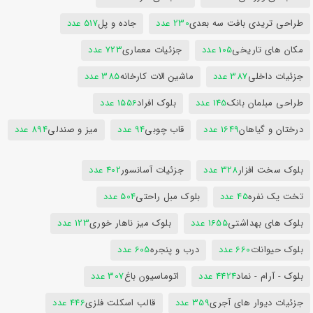
طراحی تریدی بافت سه بعدی
230 عدد
جاده و پل
517 عدد
مکان های تاریخی
105 عدد
جزئیات معماری
723 عدد
جزئیات داخلی
387 عدد
ماشین الات کارخانه
385 عدد
طراحی مبلمان بانک
145 عدد
بلوک افراد
1556 عدد
درختان و گیاهان
1649 عدد
قاب چوبی
94 عدد
میز و صندلی
894 عدد
بلوک سخت افزار
328 عدد
جزئیات آسانسور
402 عدد
تخت یک نفره
45 عدد
بلوک مبل راحتی
504 عدد
بلوک های بهداشتی
1655 عدد
بلوک میز ناهار خوری
123 عدد
بلوک حیوانات
660 عدد
درب و پنجره
605 عدد
بلوک - آرام - نماد
4424 عدد
اتوماسیون باغ
307 عدد
جزئیات دیوار های آجری
359 عدد
قالب اسکلت فلزی
446 عدد