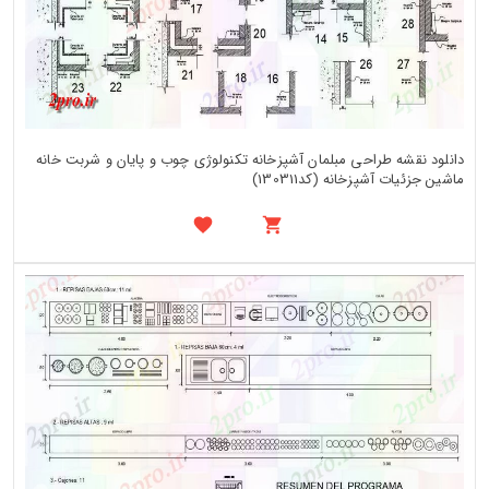
دانلود نقشه طراحی مبلمان آشپزخانه تکنولوژی چوب و پایان و شربت خانه
ماشین جزئیات آشپزخانه (کد130311)