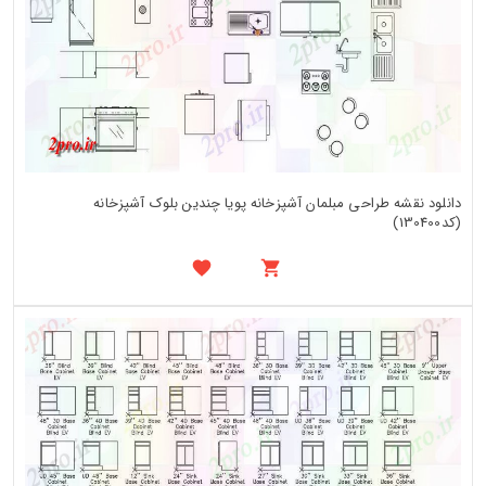
دانلود نقشه طراحی مبلمان آشپزخانه پویا چندین بلوک آشپزخانه
(کد130400)