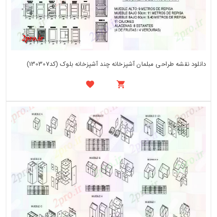
دانلود نقشه طراحی مبلمان آشپزخانه چند آشپزخانه بلوک (کد130307)