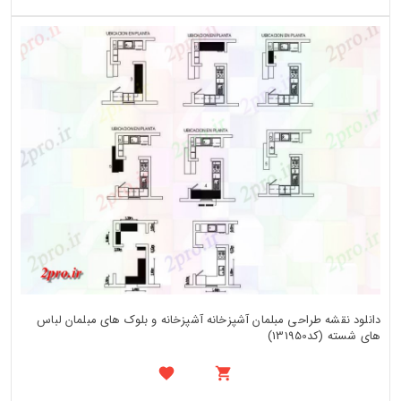
دانلود نقشه طراحی مبلمان آشپزخانه آشپزخانه و بلوک های مبلمان لباس
های شسته (کد131950)