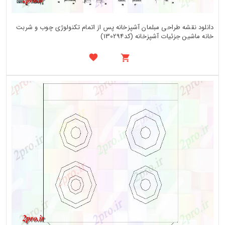
دانلود نقشه طراحی مبلمان آشپزخانه پس از اتمام تکنولوژی چوب و شربت
خانه ماشین جزئیات آشپزخانه (کد130294)