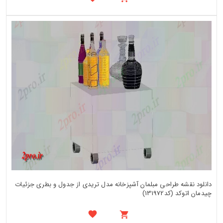
دانلود نقشه طراحی مبلمان آشپزخانه مدل تریدی از جدول و بطری جزئیات
چیدمان اتوکد (کد131972)