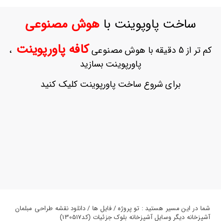
ورود
به
ساخت پاوپوینت با
هوش مصنوعی
حساب
کاربری
کافه پاورپوینت
کم تر از 5 دقیقه با هوش مصنوعی
،
ثبت
پاورپوینت بسازید
نام
بازیابی
برای شروع ساخت پاورپوینت کلیک کنید
رمز
عبور
علاقه
مندی
ها
شما در این مسیر هستید : تو پروژه / فایل ها / دانلود نقشه طراحی مبلمان
آشپزخانه دیگر وسایل آشپزخانه بلوک جزئیات (کد130517)