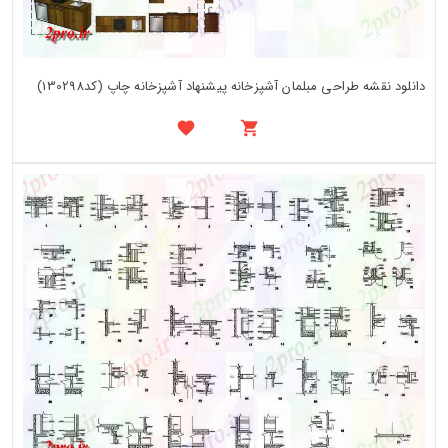
دانلود نقشه طراحی مبلمان آشپزخانه پیشنهاد آشپزخانه چاپ (کد130298)