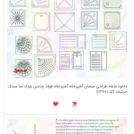
دانلود نقشه طراحی مبلمان آشپزخانه آشپزخانه فولاد چندین بلوک نما سینک
جزئیات (کد131180)