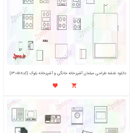
دانلود نقشه طراحی مبلمان آشپزخانه خانگی و آشپزخانه بلوک (کد130518)