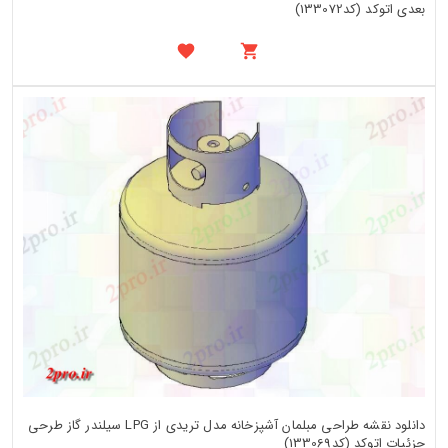
بعدی اتوکد (کد133072)
دانلود نقشه طراحی مبلمان آشپزخانه مدل تریدی از LPG سیلندر گاز طرحی
جزئیات اتوکد (کد133069)