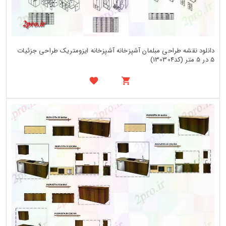
دانلود نقشه طراحی مبلمان آشپزخانه آشپزخانه ایزومتریک طراحی جزئیات
5 در 5 متر (کد130304)