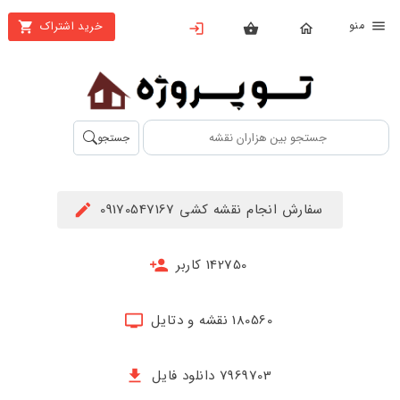
نو
خرید اشتراک
X
بستن
منو
محصولات
تهیه
جستجو
اشتراک
راهنما
سفارش انجام نقشه کشی 09170547167
دانلود
خرید
142750 کاربر
ها
180560 نقشه و دتایل
حساب
کاربری
7969703 دانلود فایل