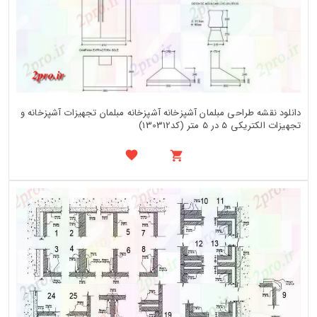
دانلود نقشه طراحی مبلمان آشپزخانه آشپزخانه مبلمان تجهیزات آشپزخانه و
تجهیزات الکتریکی 5 در 5 متر (کد130312)