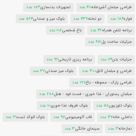
طراحی مبلمان آشپزخانه
411 عدد
تجهیزات بدنسازی
183 عدد
فواره
184 عدد
دو تخته
437 عدد
بلوک میز و صندلی
524 عدد
برنامه تلفن همراه
42 عدد
باغ شخصی
106 عدد
جزئیات ساخت پل
917 عدد
جزئیات بتن
64 عدد
برنامه ریزی تاریخی
92 عدد
طراحی و مبلمان اتاق
300 عدد
بلوک میز صندلی
36 عدد
طراحی پارک - محوطه - باغ
197 عدد
مبلمان رستوران - غذا خوری - فست فود - هتل
288 عدد
بلوک تلوزیون
58 عدد
بلوک ظروف غذا خوری
10 عدد
داخلی خانه
37 عدد
قاب آلومینیومی
97 عدد
بلوک اتوکد تست
3 عدد
نمازخانه
3 عدد
سینمای خانگی
3 عدد