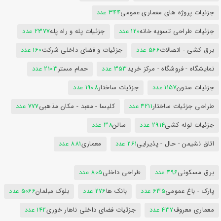
جزئیات پروژه های معماری عمومی
344 عدد
جزئیات طراحی تسویه خانه
120 عدد
جزئیات پله و راه پله
2377 عدد
برق کشی - اتصالات
566 عدد
جزئیات و فضای داخلی شرکت
160 عدد
نمایشگاه - فروشگاه - مرکز خرید
353 عدد
حمام مستر
2103 عدد
جزئیات ستون
1157 عدد
جزئیات ساختار
1908 عدد
طراحی جزئیات ساختار
4211 عدد
کلیسا - معبد - مکان مذهبی
777 عدد
جزئیات لوله کشی
2914 عدد
سالن
38 عدد
اتاق نشیمن - حال - پذیرایی
261 عدد
معماری
881 عدد
برق مسکونی
496 عدد
طراحی داخلی
805 عدد
پارک - باغ عمومی
635 عدد
بانک ها
276 عدد
بلوک مبلمان
5066 عدد
معماری معروف
437 عدد
جزئیات فضای داخلی ناهار خوری
142 عدد