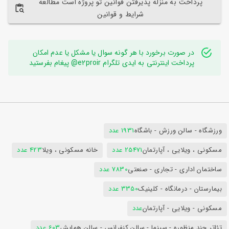
پرداخت به منزله پذیرفتن قوانین تو پروژه است مطالعه
شرایط و قوانین
در صورت برخورد با هر گونه سوال یا مشکل یا عدم امکان
پرداخت اینترنتی به ایدی تلگرام e2proir@ پیغام بفرستید
ورزشگاه - سالن ورزش - باشگاه
1931 عدد
مسکونی ، ویلایی ، آپارتمان
25471 عدد
خانه مسکونی ، ویلا
423 عدد
ساختمان اداری - تجاری - صنعتی
7830 عدد
بیمارستان - درمانگاه - کلینیک
3350 عدد
مسکونی - ویلایی - آپارتمان
عدد
تئاتر چند منظوره - سینما - سالن کنفرانس - سالن همایش
603 عدد