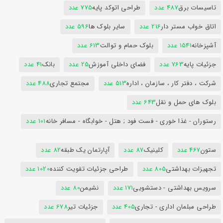
تاسیسات برق
487 عدد
طراحی اتوکد پایه
775 عدد
اتاق خواب مستر دار
216 عدد
سایر بلوک ها
596 عدد
آشپزخانه
1541 عدد
بلوک حمام و توالت
613 عدد
جزئیات پایه
763 عدد
فضای داخلی آموزش
25 عدد
بانک
41 عدد
شرکت ، دفتر کار ، سازمان ، اداره
513 عدد
مجتمع تجاری
488 عدد
بلوک های حمل و نقل
643 عدد
رستوران - غذا خوری - فست فود ; هتل - خوابگاه - مسافر خانه
101 عدد
ستون
467 عدد
کلینیک
87 عدد
آپارتمان یک طبقه
82 عدد
تجهیزات بهداشتی
805 عدد
طراحی جزئیات تقویت کننده
1020 عدد
سرویس بهداشتی - دستشویی
171 عدد
نشیمن
80 عدد
طراحی مبلمان اداری - تجاری
405 عدد
جزئیات تیر
678 عدد