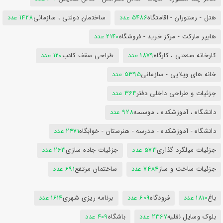
هتل - رستوران - اقامتگاه
5486 عدد
ساختمان دولتی ، سازمانی
1428 عدد
هایپر مارکت - مرکز خرید - فروشگاه
2140 عدد
کارخانه صنعتی ، کارگاه
1879 عدد
طراحی سقف کاذب
120 عدد
خانه های ویلایی - سازمانی
5395 عدد
جزئیات و طراحی داخلی دفتر
364 عدد
دانشگاه ، آموزشکده ، موسسه
928 عدد
دانشگاه - آموزشکده - مدرسه - هنرستان - خوابگاه
2471 عدد
جزئیات میلگرد گذاری
573 عدد
جزئیات جاده سازی
263 عدد
جزئیات ساخت و ساز
7484 عدد
ساختمان مرتفع
691 عدد
باغ
1810 عدد
فرودگاه
609 عدد
برنامه ریزی شهری
1614 عدد
بلوک وسایل نقلیه
2367 عدد
باشگاه
409 عدد