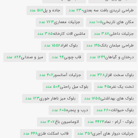
طراحی تریدی بافت سه بعدی
230 عدد
جاده و پل
517 عدد
مکان های تاریخی
105 عدد
جزئیات معماری
723 عدد
جزئیات داخلی
387 عدد
ماشین الات کارخانه
385 عدد
طراحی مبلمان بانک
145 عدد
بلوک افراد
1556 عدد
درختان و گیاهان
1649 عدد
قاب چوبی
94 عدد
میز و صندلی
894 عدد
بلوک سخت افزار
328 عدد
جزئیات آسانسور
402 عدد
تخت یک نفره
45 عدد
بلوک مبل راحتی
504 عدد
بلوک های بهداشتی
1655 عدد
بلوک میز ناهار خوری
123 عدد
بلوک حیوانات
660 عدد
درب و پنجره
605 عدد
بلوک - آرام - نماد
4424 عدد
اتوماسیون باغ
307 عدد
جزئیات دیوار های آجری
359 عدد
قالب اسکلت فلزی
446 عدد