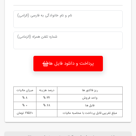
نام و نام خانوادگی به فارسی (الزامی)
شماره تلفن همراه (الزمامی)
پرداخت و دانلود فایل ها
ریز فاکتور ها
درصد هزینه
میزان مالیات
واحد فروش
32 %
8 %
فایل ها
68 %
0 %
مبلغ تقریبی قابل پرداخت با محاسبه مالیات
211560 تومان