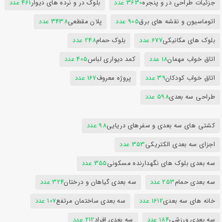
جزئیات طراحی در و پنجره
3630 عدد
بلوک در و نرده های دیوار
461 عدد
اتوماسیون و نقشه های برق
905 عدد
پلان مقطعی
3438 عدد
بلوک های مکانیکی
677 عدد
بلوک حمام
248 عدد
اتاق خواب مهمان
18 عدد
کمد دیواری لباس
405 عدد
اتاق خواب کودکان
39 عدد
پروژه معروف
167 عدد
طراحی سه بعدی
598 عدد
کشتی های سه بعدی و سفرهای دریایی
98 عدد
اجزای سه بعدی الکتریکی
353 عدد
سه بعدی بلوک های نگهدارنده مسکونی
355 عدد
سه بعدی حمام
253 عدد
سه بعدی گیاهان و درختان
324 عدد
خانه های سه بعدی
1612 عدد
سه بعدی ساختمان مرتفع
107 عدد
سه بعدی ورزشی
184 عدد
سه بعدی افراد
212 عدد