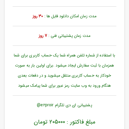
ورود
به
حساب
مدت زمان امکان دانلود فایل ها :
30 روز
کاربری
ثبت
مدت زمان پشتیبانی فنی :
7 روز
نام
بازیابی
رمز
با استفاده از شماره تلفن همراه شما یک حساب کاربری برای شما
عبور
همزمان با ثبت سفارش ایجاد میشود .برای اولین بار به صورت
علاقه
خودکار به حساب کاربری منتقل میشوید و در دفعات بعدی
مندی
ها
هنگام ورود به وب سایت رمز عبور برای شما پیامک میشود
پشتیبانی ای دی تلگرام e2proir@
مبلغ فاکتور : 205000 تومان