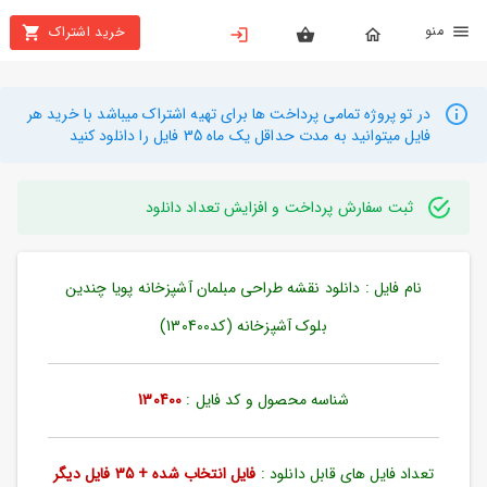
نو
خرید اشتراک
X
بستن
منو
محصولات
در تو پروژه تمامی پرداخت ها برای تهیه اشتراک میباشد با خرید هر
فایل میتوانید به مدت حداقل یک ماه 35 فایل را دانلود کنید
تهیه
اشتراک
ثبت سفارش پرداخت و افزایش تعداد دانلود
راهنما
نام فایل : دانلود نقشه طراحی مبلمان آشپزخانه پویا چندین
دانلود
خرید
بلوک آشپزخانه (کد130400)
ها
شناسه محصول و کد فایل :
130400
حساب
کاربری
تعداد فایل های قابل دانلود :
فایل انتخاب شده + 35 فایل دیگر