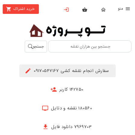
نو
خرید اشتراک
X
بستن
منو
محصولات
تهیه
جستجو
اشتراک
راهنما
سفارش انجام نقشه کشی 09170547167
دانلود
خرید
142750 کاربر
ها
180560 نقشه و دتایل
حساب
کاربری
7969703 دانلود فایل