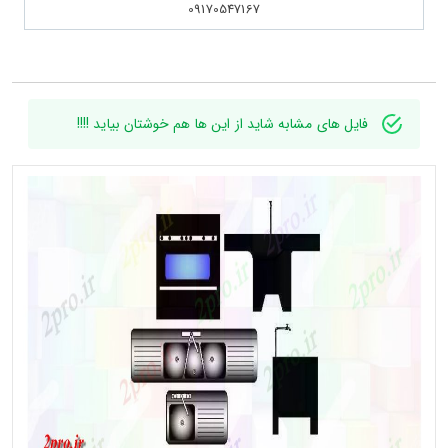
09170547167
فایل های مشابه شاید از این ها هم خوشتان بیاید !!!!