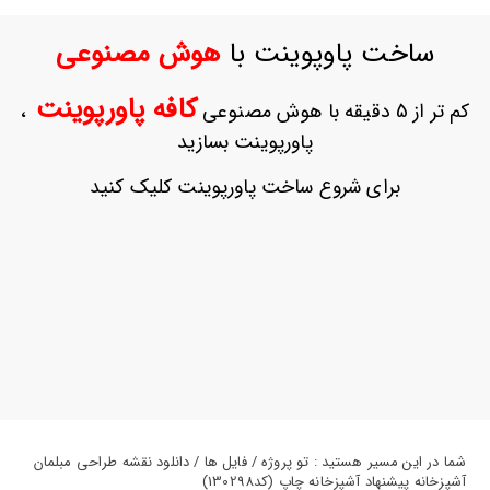
ورود
به
ساخت پاوپوینت با
هوش مصنوعی
حساب
کاربری
کافه پاورپوینت
کم تر از 5 دقیقه با هوش مصنوعی
،
ثبت
پاورپوینت بسازید
نام
بازیابی
برای شروع ساخت پاورپوینت کلیک کنید
رمز
عبور
علاقه
مندی
ها
شما در این مسیر هستید : تو پروژه / فایل ها / دانلود نقشه طراحی مبلمان
آشپزخانه پیشنهاد آشپزخانه چاپ (کد130298)