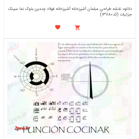
دانلود نقشه طراحی مبلمان آشپزخانه آشپزخانه فولاد چندین بلوک نما سینک
جزئیات (کد131180)