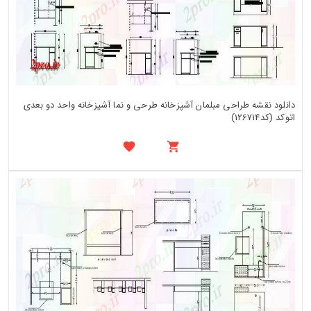
دانلود نقشه طراحی مبلمان آشپزخانه طرحی و نما آشپزخانه واحد دو بعدی
اتوکد (کد126714)