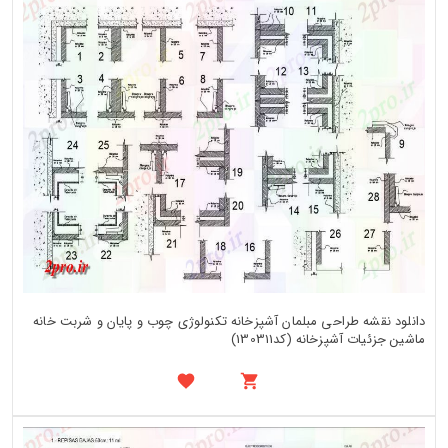
دانلود نقشه طراحی مبلمان آشپزخانه تکنولوژی چوب و پایان و شربت خانه
ماشین جزئیات آشپزخانه (کد130311)