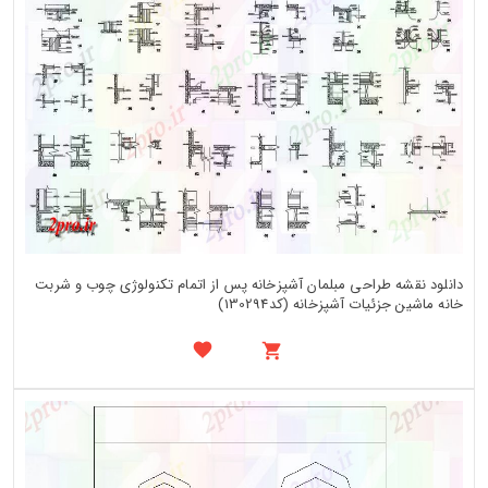
دانلود نقشه طراحی مبلمان آشپزخانه پس از اتمام تکنولوژی چوب و شربت
خانه ماشین جزئیات آشپزخانه (کد130294)