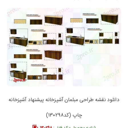
دانلود نقشه طراحی مبلمان آشپزخانه پیشنهاد آشپزخانه
چاپ (کد130298)
شناسه محصول و کد فایل :
130298