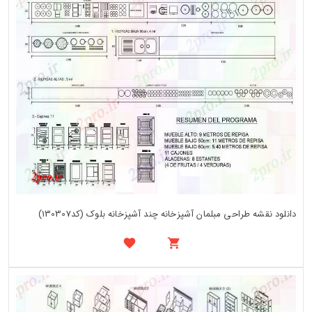
دانلود نقشه طراحی مبلمان آشپزخانه چند آشپزخانه بلوک (کد130307)