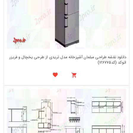
دانلود نقشه طراحی مبلمان آشپزخانه مدل تریدی از طرحی یخچال و فریزر
اتوکد (کد126775)