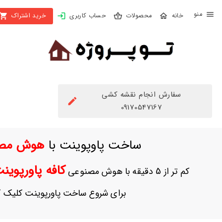
X
محصولات
حساب کاربری
خرید اشتراک
بستن
منو
محصولات
تهیه
اشتراک
سفارش انجام نقشه کشی
راهنما
09170547167
دانلود
ساخت پاوپوینت با
هوش مص
خرید
ها
کافه پاورپوی
کم تر از 5 دقیقه با هوش مصنوعی
حساب
برای شروع ساخت پاورپوینت کلیک ک
کاربری