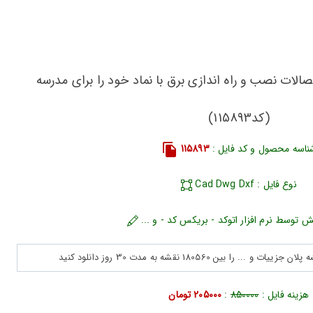
الات نصب و راه اندازی برق با نماد خود را برای مدرسه
(کد115893)
ناسه محصول و کد فایل :
115893
نوع فایل : Cad Dwg Dxf
ش توسط نرم افزار اتوکد - بریکس کد - و ...
هزینه فایل :
850000
:
205000 تومان