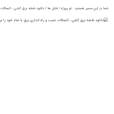
ورود
به
شما در این مسیر هستید : تو پروژه / فایل ها / دانلود نقشه برق کشی ، اتصالات نصب 
حساب
کاربری
ثبت
نام
بازیابی
رمز
عبور
علاقه
مندی
ها