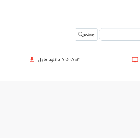
جستجو
7969703 دانلود فایل