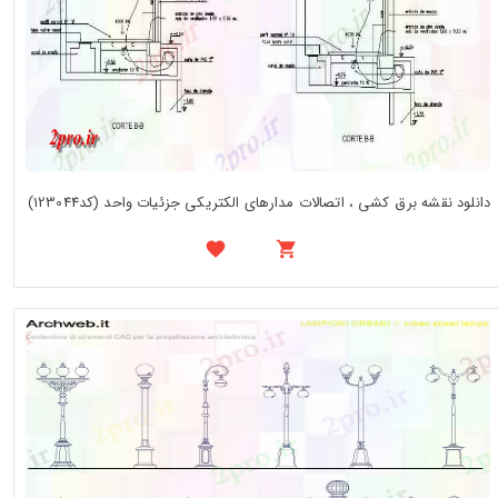
دانلود نقشه برق کشی ، اتصالات مدارهای الکتریکی جزئیات واحد (کد123044)