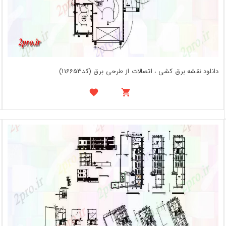
دانلود نقشه برق کشی ، اتصالات از طرحی برق (کد116653)