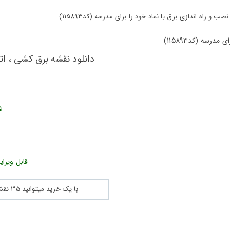
و راه اندازی برق با نماد خود را برای مدرسه (کد115893)
دانلود نقشه برق کشی ، اتص
ش
قابل ویرای
با یک خرید میتوانید 35 نقشه پلان جزییات و ... را بین 180560 نقشه به مدت 30 روز دانلود کنید