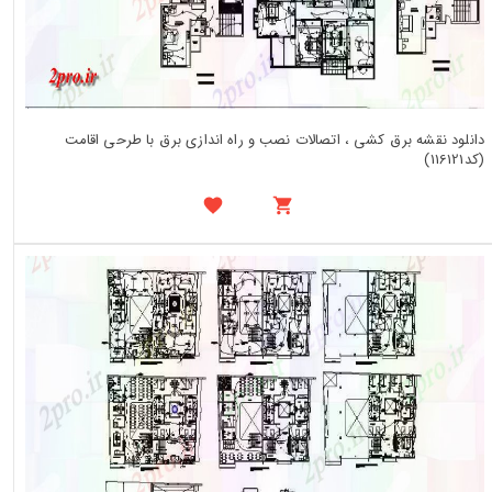
دانلود نقشه برق کشی ، اتصالات نصب و راه اندازی برق با طرحی اقامت
(کد116121)