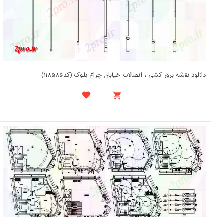
دانلود نقشه برق کشی ، اتصالات خیابان چراغ بلوک (کد118585)