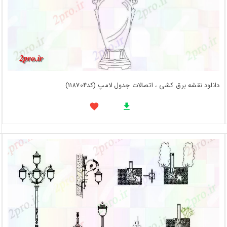
دانلود نقشه برق کشی ، اتصالات جدول لامپ (کد118704)