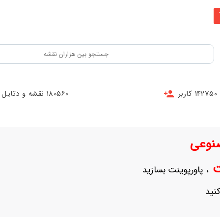
142750 کاربر
180560 نقشه و دتایل
نوعی
نت
، پاورپوینت بسازید
نید