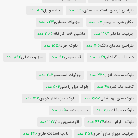
طراحی تریدی بافت سه بعدی
230 عدد
جاده و پل
517 عدد
مکان های تاریخی
105 عدد
جزئیات معماری
723 عدد
جزئیات داخلی
387 عدد
ماشین الات کارخانه
385 عدد
طراحی مبلمان بانک
145 عدد
بلوک افراد
1556 عدد
درختان و گیاهان
1649 عدد
قاب چوبی
94 عدد
میز و صندلی
894 عدد
بلوک سخت افزار
328 عدد
جزئیات آسانسور
402 عدد
تخت یک نفره
45 عدد
بلوک مبل راحتی
504 عدد
بلوک های بهداشتی
1655 عدد
بلوک میز ناهار خوری
123 عدد
بلوک حیوانات
660 عدد
درب و پنجره
605 عدد
بلوک - آرام - نماد
4424 عدد
اتوماسیون باغ
307 عدد
جزئیات دیوار های آجری
359 عدد
قالب اسکلت فلزی
446 عدد