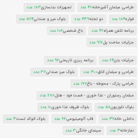
طراحی مبلمان آشپزخانه
411 عدد
تجهیزات بدنسازی
183 عدد
فواره
184 عدد
دو تخته
437 عدد
بلوک میز و صندلی
524 عدد
برنامه تلفن همراه
42 عدد
باغ شخصی
106 عدد
جزئیات ساخت پل
917 عدد
جزئیات بتن
64 عدد
برنامه ریزی تاریخی
92 عدد
طراحی و مبلمان اتاق
300 عدد
بلوک میز صندلی
36 عدد
طراحی پارک - محوطه - باغ
197 عدد
مبلمان رستوران - غذا خوری - فست فود - هتل
288 عدد
بلوک تلوزیون
58 عدد
بلوک ظروف غذا خوری
10 عدد
داخلی خانه
37 عدد
قاب آلومینیومی
97 عدد
بلوک اتوکد تست
3 عدد
نمازخانه
3 عدد
سینمای خانگی
3 عدد