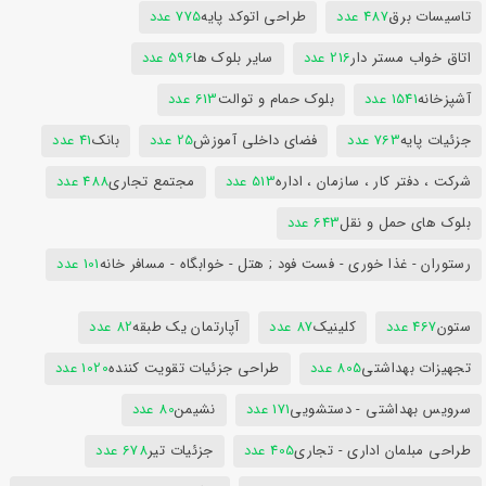
تاسیسات برق
487 عدد
طراحی اتوکد پایه
775 عدد
اتاق خواب مستر دار
216 عدد
سایر بلوک ها
596 عدد
آشپزخانه
1541 عدد
بلوک حمام و توالت
613 عدد
جزئیات پایه
763 عدد
فضای داخلی آموزش
25 عدد
بانک
41 عدد
شرکت ، دفتر کار ، سازمان ، اداره
513 عدد
مجتمع تجاری
488 عدد
بلوک های حمل و نقل
643 عدد
رستوران - غذا خوری - فست فود ; هتل - خوابگاه - مسافر خانه
101 عدد
ستون
467 عدد
کلینیک
87 عدد
آپارتمان یک طبقه
82 عدد
تجهیزات بهداشتی
805 عدد
طراحی جزئیات تقویت کننده
1020 عدد
سرویس بهداشتی - دستشویی
171 عدد
نشیمن
80 عدد
طراحی مبلمان اداری - تجاری
405 عدد
جزئیات تیر
678 عدد