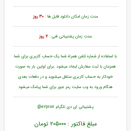
ورود
به
حساب
مدت زمان امکان دانلود فایل ها :
30 روز
کاربری
ثبت
مدت زمان پشتیبانی فنی :
7 روز
نام
بازیابی
رمز
با استفاده از شماره تلفن همراه شما یک حساب کاربری برای شما
عبور
همزمان با ثبت سفارش ایجاد میشود .برای اولین بار به صورت
علاقه
خودکار به حساب کاربری منتقل میشوید و در دفعات بعدی
مندی
ها
هنگام ورود به وب سایت رمز عبور برای شما پیامک میشود
پشتیبانی ای دی تلگرام e2proir@
مبلغ فاکتور : 205000 تومان