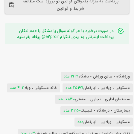
پرداخت به منزله پذیرفتن قوانین تو پروژه است مطالعه
شرایط و قوانین
در صورت برخورد با هر گونه سوال یا مشکل یا عدم امکان
پرداخت اینترنتی به ایدی تلگرام e2proir@ پیغام بفرستید
ورزشگاه - سالن ورزش - باشگاه
1931 عدد
مسکونی ، ویلایی ، آپارتمان
25471 عدد
خانه مسکونی ، ویلا
423 عدد
ساختمان اداری - تجاری - صنعتی
7830 عدد
بیمارستان - درمانگاه - کلینیک
3350 عدد
مسکونی - ویلایی - آپارتمان
عدد
تئاتر چند منظوره - سینما - سالن کنفرانس - سالن همایش
603 عدد