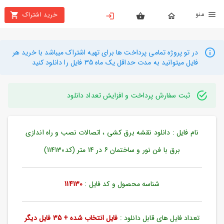
نو
خرید اشتراک
X
بستن
منو
محصولات
در تو پروژه تمامی پرداخت ها برای تهیه اشتراک میباشد با خرید هر
فایل میتوانید به مدت حداقل یک ماه 35 فایل را دانلود کنید
تهیه
اشتراک
ثبت سفارش پرداخت و افزایش تعداد دانلود
راهنما
نام فایل : دانلود نقشه برق کشی ، اتصالات نصب و راه اندازی
دانلود
خرید
برق با فن نور و ساختمان 6 در 14 متر (کد114130)
ها
شناسه محصول و کد فایل :
114130
حساب
کاربری
تعداد فایل های قابل دانلود :
فایل انتخاب شده + 35 فایل دیگر