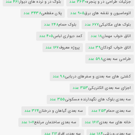
جزئیات طراحی در و پنجره
3630 عدد
بلوک در و نرده های دیوار
461 عدد
اتوماسیون و نقشه های برق
905 عدد
پلان مقطعی
3438 عدد
بلوک های مکانیکی
677 عدد
بلوک حمام
248 عدد
اتاق خواب مهمان
18 عدد
کمد دیواری لباس
405 عدد
اتاق خواب کودکان
39 عدد
پروژه معروف
167 عدد
طراحی سه بعدی
598 عدد
کشتی های سه بعدی و سفرهای دریایی
98 عدد
اجزای سه بعدی الکتریکی
353 عدد
سه بعدی بلوک های نگهدارنده مسکونی
355 عدد
سه بعدی حمام
253 عدد
سه بعدی گیاهان و درختان
324 عدد
خانه های سه بعدی
1612 عدد
سه بعدی ساختمان مرتفع
107 عدد
سه بعدی ورزشی
184 عدد
سه بعدی افراد
212 عدد