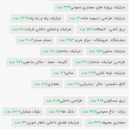
جزئیات پروژه های معماری عمومی
344 عدد
جزئیات طراحی تسویه خانه
120 عدد
جزئیات پله و راه پله
2377 عدد
برق کشی - اتصالات
566 عدد
جزئیات و فضای داخلی شرکت
160 عدد
نمایشگاه - فروشگاه - مرکز خرید
353 عدد
حمام مستر
2103 عدد
جزئیات ستون
1157 عدد
جزئیات ساختار
1908 عدد
طراحی جزئیات ساختار
4211 عدد
کلیسا - معبد - مکان مذهبی
777 عدد
جزئیات لوله کشی
2914 عدد
سالن
38 عدد
اتاق نشیمن - حال - پذیرایی
261 عدد
معماری
881 عدد
برق مسکونی
496 عدد
طراحی داخلی
805 عدد
پارک - باغ عمومی
635 عدد
بانک ها
276 عدد
بلوک مبلمان
5066 عدد
معماری معروف
437 عدد
جزئیات فضای داخلی ناهار خوری
142 عدد