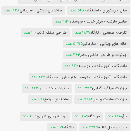
هتل - رستوران - اقامتگاه
5486 عدد
ساختمان دولتی ، سازمانی
1428 عدد
هایپر مارکت - مرکز خرید - فروشگاه
2140 عدد
کارخانه صنعتی ، کارگاه
1879 عدد
طراحی سقف کاذب
120 عدد
خانه های ویلایی - سازمانی
5395 عدد
جزئیات و طراحی داخلی دفتر
364 عدد
دانشگاه ، آموزشکده ، موسسه
928 عدد
دانشگاه - آموزشکده - مدرسه - هنرستان - خوابگاه
2471 عدد
جزئیات میلگرد گذاری
573 عدد
جزئیات جاده سازی
263 عدد
جزئیات ساخت و ساز
7484 عدد
ساختمان مرتفع
691 عدد
باغ
1810 عدد
فرودگاه
609 عدد
برنامه ریزی شهری
1614 عدد
بلوک وسایل نقلیه
2367 عدد
باشگاه
409 عدد