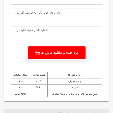
نام و نام خانوادگی به فارسی (الزامی)
شماره تلفن همراه (الزمامی)
پرداخت و دانلود فایل ها
ریز فاکتور ها
درصد هزینه
میزان مالیات
واحد فروش
32 %
8 %
فایل ها
68 %
0 %
مبلغ تقریبی قابل پرداخت با محاسبه مالیات
211560 تومان