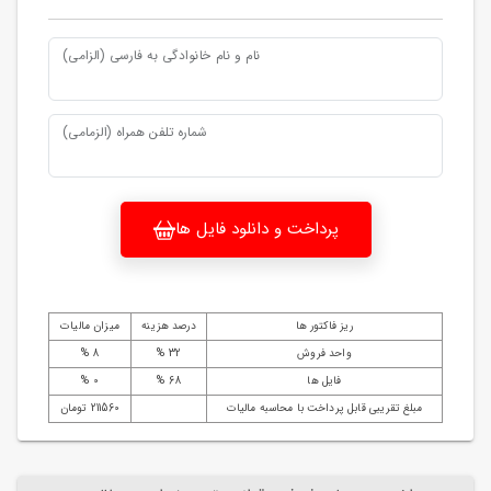
نام و نام خانوادگی به فارسی (الزامی)
شماره تلفن همراه (الزمامی)
پرداخت و دانلود فایل ها
ریز فاکتور ها
درصد هزینه
میزان مالیات
واحد فروش
32 %
8 %
فایل ها
68 %
0 %
مبلغ تقریبی قابل پرداخت با محاسبه مالیات
211560 تومان