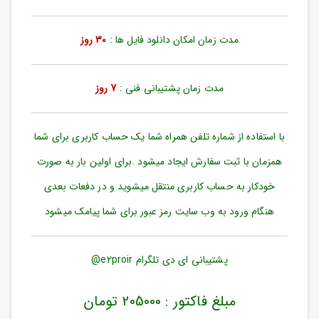
ورود
به
حساب
مدت زمان امکان دانلود فایل ها :
30 روز
کاربری
ثبت
مدت زمان پشتیبانی فنی :
7 روز
نام
بازیابی
رمز
با استفاده از شماره تلفن همراه شما یک حساب کاربری برای شما
عبور
همزمان با ثبت سفارش ایجاد میشود .برای اولین بار به صورت
علاقه
خودکار به حساب کاربری منتقل میشوید و در دفعات بعدی
مندی
ها
هنگام ورود به وب سایت رمز عبور برای شما پیامک میشود
پشتیبانی ای دی تلگرام e2proir@
مبلغ فاکتور : 205000 تومان