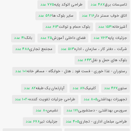
تاسیسات برق
487 عدد
طراحی اتوکد پایه
775 عدد
اتاق خواب مستر دار
216 عدد
سایر بلوک ها
596 عدد
آشپزخانه
1541 عدد
بلوک حمام و توالت
613 عدد
جزئیات پایه
763 عدد
فضای داخلی آموزش
25 عدد
بانک
41 عدد
شرکت ، دفتر کار ، سازمان ، اداره
513 عدد
مجتمع تجاری
488 عدد
بلوک های حمل و نقل
643 عدد
رستوران - غذا خوری - فست فود ; هتل - خوابگاه - مسافر خانه
101 عدد
ستون
467 عدد
کلینیک
87 عدد
آپارتمان یک طبقه
82 عدد
تجهیزات بهداشتی
805 عدد
طراحی جزئیات تقویت کننده
1020 عدد
سرویس بهداشتی - دستشویی
171 عدد
نشیمن
80 عدد
طراحی مبلمان اداری - تجاری
405 عدد
جزئیات تیر
678 عدد