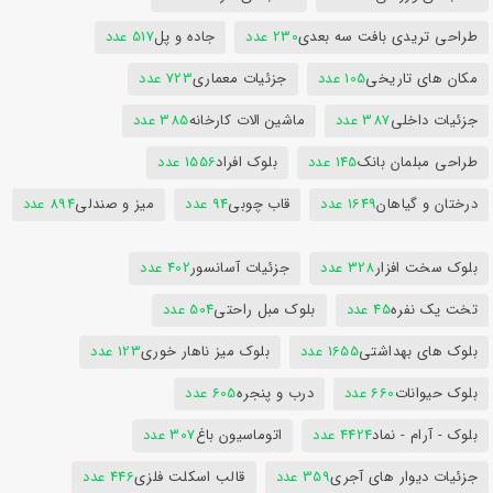
طراحی تریدی بافت سه بعدی
230 عدد
جاده و پل
517 عدد
مکان های تاریخی
105 عدد
جزئیات معماری
723 عدد
جزئیات داخلی
387 عدد
ماشین الات کارخانه
385 عدد
طراحی مبلمان بانک
145 عدد
بلوک افراد
1556 عدد
درختان و گیاهان
1649 عدد
قاب چوبی
94 عدد
میز و صندلی
894 عدد
بلوک سخت افزار
328 عدد
جزئیات آسانسور
402 عدد
تخت یک نفره
45 عدد
بلوک مبل راحتی
504 عدد
بلوک های بهداشتی
1655 عدد
بلوک میز ناهار خوری
123 عدد
بلوک حیوانات
660 عدد
درب و پنجره
605 عدد
بلوک - آرام - نماد
4424 عدد
اتوماسیون باغ
307 عدد
جزئیات دیوار های آجری
359 عدد
قالب اسکلت فلزی
446 عدد