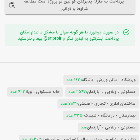
پرداخت به منزله پذیرفتن قوانین تو پروژه است مطالعه
شرایط و قوانین
در صورت برخورد با هر گونه سوال یا مشکل یا عدم امکان
پرداخت اینترنتی به ایدی تلگرام e2proir@ پیغام بفرستید
ورزشگاه - سالن ورزش - باشگاه
1931 عدد
مسکونی ، ویلایی ، آپارتمان
25471 عدد
خانه مسکونی ، ویلا
423 عدد
ساختمان اداری - تجاری - صنعتی
7830 عدد
بیمارستان - درمانگاه - کلینیک
3350 عدد
مسکونی - ویلایی - آپارتمان
عدد
تئاتر چند منظوره - سینما - سالن کنفرانس - سالن همایش
603 عدد