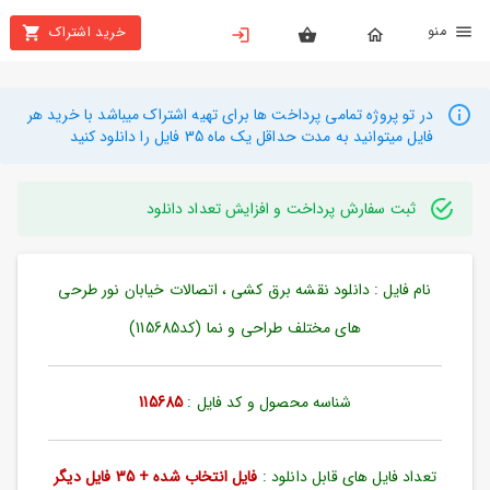
نو
خرید اشتراک
X
بستن
منو
محصولات
در تو پروژه تمامی پرداخت ها برای تهیه اشتراک میباشد با خرید هر
فایل میتوانید به مدت حداقل یک ماه 35 فایل را دانلود کنید
تهیه
اشتراک
ثبت سفارش پرداخت و افزایش تعداد دانلود
راهنما
نام فایل : دانلود نقشه برق کشی ، اتصالات خیابان نور طرحی
دانلود
خرید
های مختلف طراحی و نما (کد115685)
ها
شناسه محصول و کد فایل :
115685
حساب
کاربری
تعداد فایل های قابل دانلود :
فایل انتخاب شده + 35 فایل دیگر