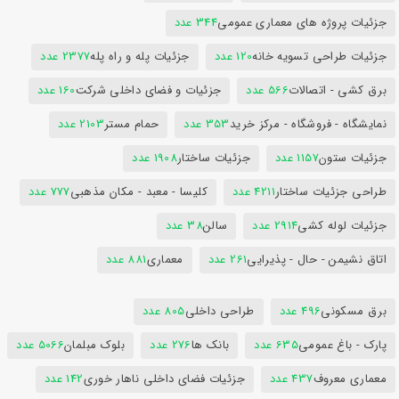
جزئیات پروژه های معماری عمومی
344 عدد
جزئیات طراحی تسویه خانه
120 عدد
جزئیات پله و راه پله
2377 عدد
برق کشی - اتصالات
566 عدد
جزئیات و فضای داخلی شرکت
160 عدد
نمایشگاه - فروشگاه - مرکز خرید
353 عدد
حمام مستر
2103 عدد
جزئیات ستون
1157 عدد
جزئیات ساختار
1908 عدد
طراحی جزئیات ساختار
4211 عدد
کلیسا - معبد - مکان مذهبی
777 عدد
جزئیات لوله کشی
2914 عدد
سالن
38 عدد
اتاق نشیمن - حال - پذیرایی
261 عدد
معماری
881 عدد
برق مسکونی
496 عدد
طراحی داخلی
805 عدد
پارک - باغ عمومی
635 عدد
بانک ها
276 عدد
بلوک مبلمان
5066 عدد
معماری معروف
437 عدد
جزئیات فضای داخلی ناهار خوری
142 عدد