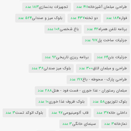
طراحی مبلمان آشپزخانه
411 عدد
تجهیزات بدنسازی
183 عدد
فواره
184 عدد
دو تخته
437 عدد
بلوک میز و صندلی
524 عدد
برنامه تلفن همراه
42 عدد
باغ شخصی
106 عدد
جزئیات ساخت پل
917 عدد
جزئیات بتن
64 عدد
برنامه ریزی تاریخی
92 عدد
طراحی و مبلمان اتاق
300 عدد
بلوک میز صندلی
36 عدد
طراحی پارک - محوطه - باغ
197 عدد
مبلمان رستوران - غذا خوری - فست فود - هتل
288 عدد
بلوک تلوزیون
58 عدد
بلوک ظروف غذا خوری
10 عدد
داخلی خانه
37 عدد
قاب آلومینیومی
97 عدد
بلوک اتوکد تست
3 عدد
نمازخانه
3 عدد
سینمای خانگی
3 عدد