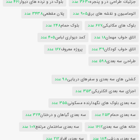
جزئیات طراحی در و پنجره
3630 عدد
بلوک در و نرده های دیوار
461 عدد
اتوماسیون و نقشه های برق
905 عدد
پلان مقطعی
3438 عدد
بلوک های مکانیکی
677 عدد
بلوک حمام
248 عدد
اتاق خواب مهمان
18 عدد
کمد دیواری لباس
405 عدد
اتاق خواب کودکان
39 عدد
پروژه معروف
167 عدد
طراحی سه بعدی
598 عدد
کشتی های سه بعدی و سفرهای دریایی
98 عدد
اجزای سه بعدی الکتریکی
353 عدد
سه بعدی بلوک های نگهدارنده مسکونی
355 عدد
سه بعدی حمام
253 عدد
سه بعدی گیاهان و درختان
324 عدد
خانه های سه بعدی
1612 عدد
سه بعدی ساختمان مرتفع
107 عدد
سه بعدی ورزشی
184 عدد
سه بعدی افراد
212 عدد