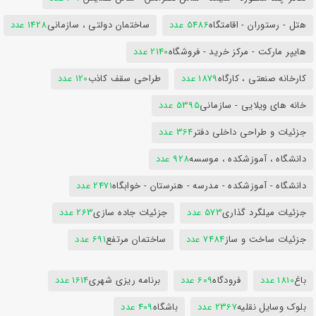
هتل - رستوران - اقامتگاه
5486 عدد
ساختمان دولتی ، سازمانی
1428 عدد
هایپر مارکت - مرکز خرید - فروشگاه
2140 عدد
کارخانه صنعتی ، کارگاه
1879 عدد
طراحی سقف کاذب
120 عدد
خانه های ویلایی - سازمانی
5395 عدد
جزئیات و طراحی داخلی دفتر
364 عدد
دانشگاه ، آموزشکده ، موسسه
928 عدد
دانشگاه - آموزشکده - مدرسه - هنرستان - خوابگاه
2471 عدد
جزئیات میلگرد گذاری
573 عدد
جزئیات جاده سازی
263 عدد
جزئیات ساخت و ساز
7484 عدد
ساختمان مرتفع
691 عدد
باغ
1810 عدد
فرودگاه
609 عدد
برنامه ریزی شهری
1614 عدد
بلوک وسایل نقلیه
2367 عدد
باشگاه
409 عدد