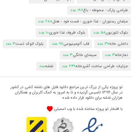
طراحی پارک - محوطه - باغ
197 عدد
مبلمان رستوران - غذا خوری - فست فود - هتل
288 عدد
بلوک تلوزیون
58 عدد
بلوک ظروف غذا خوری
10 عدد
داخلی خانه
37 عدد
قاب آلومینیومی
97 عدد
بلوک اتوکد تست
3 عدد
نمازخانه
3 عدد
سینمای خانگی
3 عدد
جزئیات طراحی ساخت آشپزخانه
249 عدد
نقشه
عدد
تو پروژه یکی از بزرگ ترین مراجع دانلود فایل های نقشه کشی در کشور
در سال 1394 تاسیس گردیده و تا به امروز به کمک کاربران و همکاران
هزاران نقشه برای دانلود قرار داده شده
با افتخار تو پروژه ساخته شده با وب اسمبلی