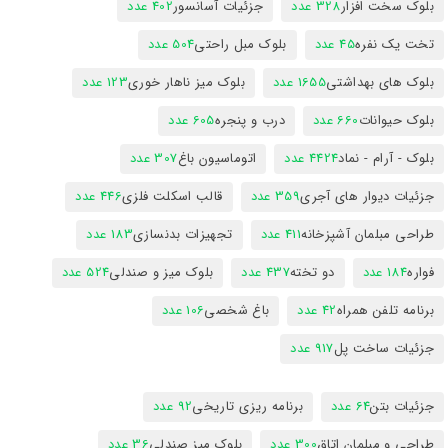
بلوک سخت افزار
328 عدد
جزئیات آسانسور
402 عدد
تخت یک نفره
45 عدد
بلوک مبل راحتی
504 عدد
بلوک های بهداشتی
1655 عدد
بلوک میز ناهار خوری
123 عدد
بلوک حیوانات
660 عدد
درب و پنجره
605 عدد
بلوک - آرام - نماد
4424 عدد
اتوماسیون باغ
307 عدد
جزئیات دیوار های آجری
359 عدد
قالب اسکلت فلزی
446 عدد
طراحی مبلمان آشپزخانه
411 عدد
تجهیزات بدنسازی
183 عدد
فواره
184 عدد
دو تخته
437 عدد
بلوک میز و صندلی
524 عدد
برنامه تلفن همراه
42 عدد
باغ شخصی
106 عدد
جزئیات ساخت پل
917 عدد
جزئیات بتن
64 عدد
برنامه ریزی تاریخی
92 عدد
طراحی و مبلمان اتاق
300 عدد
بلوک میز صندلی
36 عدد