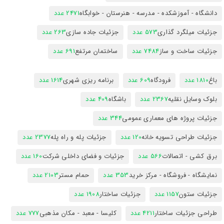
دانشگاه - آموزشکده - مدرسه - هنرستان - خوابگاه
2471 عدد
جزئیات میلگرد گذاری
573 عدد
جزئیات جاده سازی
263 عدد
جزئیات ساخت و ساز
7484 عدد
ساختمان مرتفع
691 عدد
باغ
1810 عدد
فرودگاه
609 عدد
برنامه ریزی شهری
1614 عدد
بلوک وسایل نقلیه
2367 عدد
باشگاه
409 عدد
جزئیات پروژه های معماری عمومی
344 عدد
جزئیات طراحی تسویه خانه
120 عدد
جزئیات پله و راه پله
2377 عدد
برق کشی - اتصالات
566 عدد
جزئیات و فضای داخلی شرکت
160 عدد
نمایشگاه - فروشگاه - مرکز خرید
353 عدد
حمام مستر
2103 عدد
جزئیات ستون
1157 عدد
جزئیات ساختار
1908 عدد
طراحی جزئیات ساختار
4211 عدد
کلیسا - معبد - مکان مذهبی
777 عدد