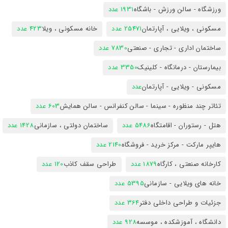
ورزشگاه - سالن ورزش - باشگاه
1931 عدد
مسکونی ، ویلایی ، آپارتمان
25471 عدد
خانه مسکونی ، ویلا
423 عدد
ساختمان اداری - تجاری - صنعتی
7830 عدد
بیمارستان - درمانگاه - کلینیک
3350 عدد
مسکونی - ویلایی - آپارتمان
عدد
تئاتر چند منظوره - سینما - سالن کنفرانس - سالن همایش
603 عدد
هتل - رستوران - اقامتگاه
5486 عدد
ساختمان دولتی ، سازمانی
1428 عدد
هایپر مارکت - مرکز خرید - فروشگاه
2140 عدد
کارخانه صنعتی ، کارگاه
1879 عدد
طراحی سقف کاذب
120 عدد
خانه های ویلایی - سازمانی
5395 عدد
جزئیات و طراحی داخلی دفتر
364 عدد
دانشگاه ، آموزشکده ، موسسه
928 عدد