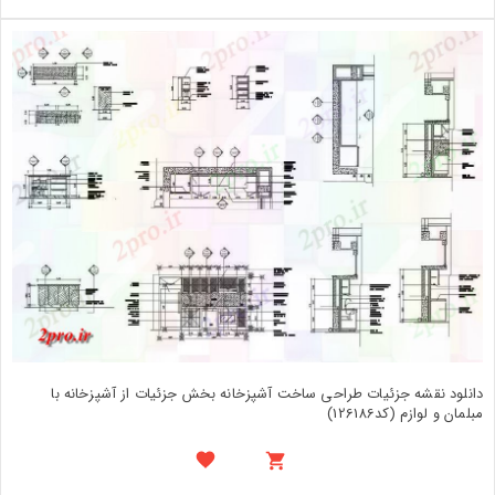
دانلود نقشه جزئیات طراحی ساخت آشپزخانه بخش جزئیات از آشپزخانه با
مبلمان و لوازم (کد126186)