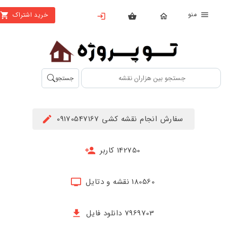
منو
خرید اشتراک
X
بستن
منو
محصولات
تهیه
جستجو
اشتراک
راهنما
سفارش انجام نقشه کشی 09170547167
دانلود
خرید
142750 کاربر
ها
180560 نقشه و دتایل
حساب
کاربری
7969703 دانلود فایل