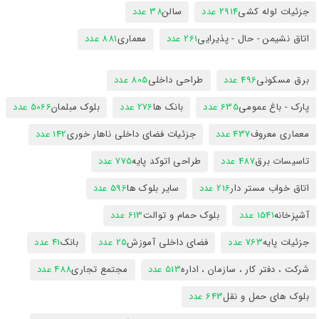
جزئیات لوله کشی
2914 عدد
سالن
38 عدد
اتاق نشیمن - حال - پذیرایی
261 عدد
معماری
881 عدد
برق مسکونی
496 عدد
طراحی داخلی
805 عدد
پارک - باغ عمومی
635 عدد
بانک ها
276 عدد
بلوک مبلمان
5066 عدد
معماری معروف
437 عدد
جزئیات فضای داخلی ناهار خوری
142 عدد
تاسیسات برق
487 عدد
طراحی اتوکد پایه
775 عدد
اتاق خواب مستر دار
216 عدد
سایر بلوک ها
596 عدد
آشپزخانه
1541 عدد
بلوک حمام و توالت
613 عدد
جزئیات پایه
763 عدد
فضای داخلی آموزش
25 عدد
بانک
41 عدد
شرکت ، دفتر کار ، سازمان ، اداره
513 عدد
مجتمع تجاری
488 عدد
بلوک های حمل و نقل
643 عدد