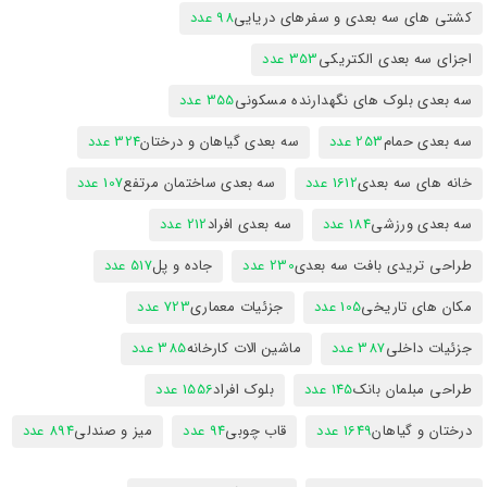
کشتی های سه بعدی و سفرهای دریایی
98 عدد
اجزای سه بعدی الکتریکی
353 عدد
سه بعدی بلوک های نگهدارنده مسکونی
355 عدد
سه بعدی حمام
253 عدد
سه بعدی گیاهان و درختان
324 عدد
خانه های سه بعدی
1612 عدد
سه بعدی ساختمان مرتفع
107 عدد
سه بعدی ورزشی
184 عدد
سه بعدی افراد
212 عدد
طراحی تریدی بافت سه بعدی
230 عدد
جاده و پل
517 عدد
مکان های تاریخی
105 عدد
جزئیات معماری
723 عدد
جزئیات داخلی
387 عدد
ماشین الات کارخانه
385 عدد
طراحی مبلمان بانک
145 عدد
بلوک افراد
1556 عدد
درختان و گیاهان
1649 عدد
قاب چوبی
94 عدد
میز و صندلی
894 عدد