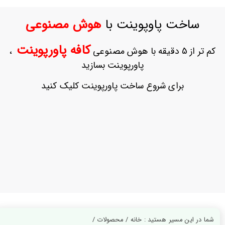
ورود
به
ساخت پاوپوینت با
هوش مصنوعی
حساب
کاربری
کافه پاورپوینت
کم تر از 5 دقیقه با هوش مصنوعی
،
ثبت
پاورپوینت بسازید
نام
بازیابی
برای شروع ساخت پاورپوینت کلیک کنید
رمز
عبور
علاقه
مندی
ها
شما در این مسیر هستید : خانه / محصولات /