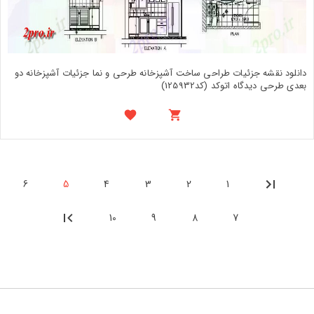
دانلود نقشه جزئیات طراحی ساخت آشپزخانه طرحی و نما جزئیات آشپزخانه دو
بعدی طرحی دیدگاه اتوکد (کد125932)
6
5
4
3
2
1
10
9
8
7