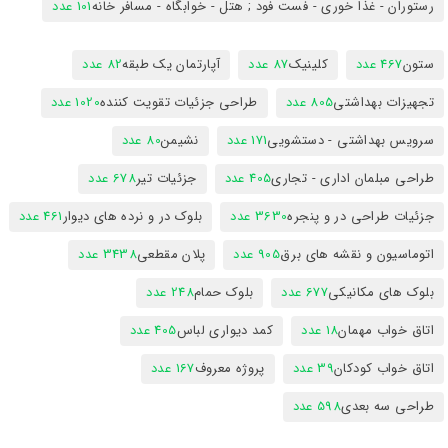
رستوران - غذا خوری - فست فود ; هتل - خوابگاه - مسافر خانه
101 عدد
ستون
467 عدد
کلینیک
87 عدد
آپارتمان یک طبقه
82 عدد
تجهیزات بهداشتی
805 عدد
طراحی جزئیات تقویت کننده
1020 عدد
سرویس بهداشتی - دستشویی
171 عدد
نشیمن
80 عدد
طراحی مبلمان اداری - تجاری
405 عدد
جزئیات تیر
678 عدد
جزئیات طراحی در و پنجره
3630 عدد
بلوک در و نرده های دیوار
461 عدد
اتوماسیون و نقشه های برق
905 عدد
پلان مقطعی
3438 عدد
بلوک های مکانیکی
677 عدد
بلوک حمام
248 عدد
اتاق خواب مهمان
18 عدد
کمد دیواری لباس
405 عدد
اتاق خواب کودکان
39 عدد
پروژه معروف
167 عدد
طراحی سه بعدی
598 عدد