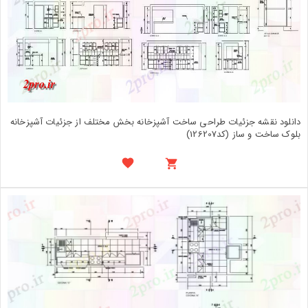
دانلود نقشه جزئیات طراحی ساخت آشپزخانه بخش مختلف از جزئیات آشپزخانه
بلوک ساخت و ساز (کد126207)