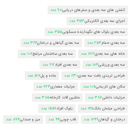
کشتی های سه بعدی و سفرهای دریایی
98 عدد
اجزای سه بعدی الکتریکی
353 عدد
سه بعدی بلوک های نگهدارنده مسکونی
355 عدد
سه بعدی حمام
253 عدد
سه بعدی گیاهان و درختان
324 عدد
خانه های سه بعدی
1612 عدد
سه بعدی ساختمان مرتفع
107 عدد
سه بعدی ورزشی
184 عدد
سه بعدی افراد
212 عدد
طراحی تریدی بافت سه بعدی
230 عدد
جاده و پل
517 عدد
مکان های تاریخی
105 عدد
جزئیات معماری
723 عدد
جزئیات داخلی
387 عدد
ماشین الات کارخانه
385 عدد
طراحی مبلمان بانک
145 عدد
بلوک افراد
1556 عدد
درختان و گیاهان
1649 عدد
قاب چوبی
94 عدد
میز و صندلی
894 عدد