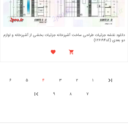
دانلود نقشه جزئیات طراحی ساخت آشپزخانه جزئیات بخشی از آشپزخانه و لوازم
دو بعدی (کد126194)
6
5
4
3
2
1
9
8
7