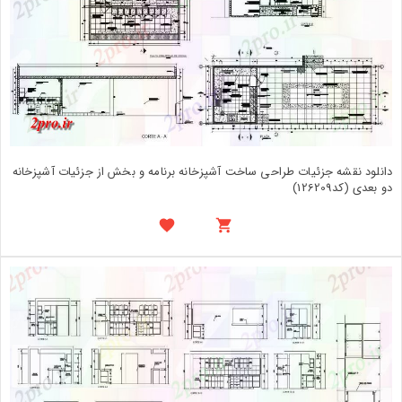
دانلود نقشه جزئیات طراحی ساخت آشپزخانه برنامه و بخش از جزئیات آشپزخانه
دو بعدی (کد126209)