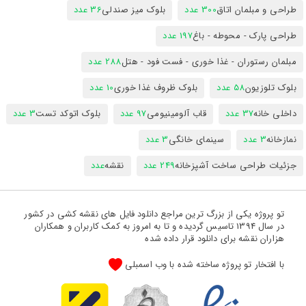
طراحی و مبلمان اتاق
300 عدد
بلوک میز صندلی
36 عدد
طراحی پارک - محوطه - باغ
197 عدد
مبلمان رستوران - غذا خوری - فست فود - هتل
288 عدد
بلوک تلوزیون
58 عدد
بلوک ظروف غذا خوری
10 عدد
داخلی خانه
37 عدد
قاب آلومینیومی
97 عدد
بلوک اتوکد تست
3 عدد
نمازخانه
3 عدد
سینمای خانگی
3 عدد
جزئیات طراحی ساخت آشپزخانه
249 عدد
نقشه
عدد
تو پروژه یکی از بزرگ ترین مراجع دانلود فایل های نقشه کشی در کشور
در سال 1394 تاسیس گردیده و تا به امروز به کمک کاربران و همکاران
هزاران نقشه برای دانلود قرار داده شده
با افتخار تو پروژه ساخته شده با وب اسمبلی