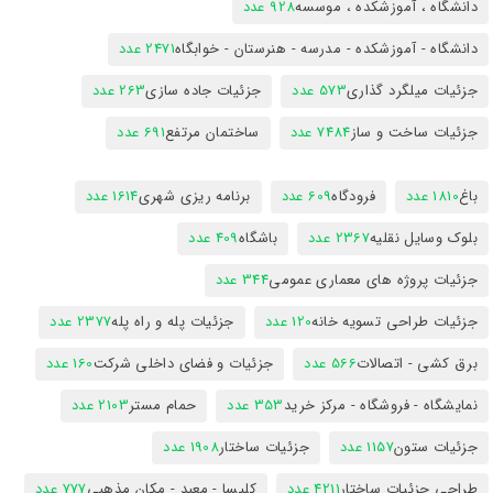
دانشگاه ، آموزشکده ، موسسه
928 عدد
دانشگاه - آموزشکده - مدرسه - هنرستان - خوابگاه
2471 عدد
جزئیات میلگرد گذاری
573 عدد
جزئیات جاده سازی
263 عدد
جزئیات ساخت و ساز
7484 عدد
ساختمان مرتفع
691 عدد
باغ
1810 عدد
فرودگاه
609 عدد
برنامه ریزی شهری
1614 عدد
بلوک وسایل نقلیه
2367 عدد
باشگاه
409 عدد
جزئیات پروژه های معماری عمومی
344 عدد
جزئیات طراحی تسویه خانه
120 عدد
جزئیات پله و راه پله
2377 عدد
برق کشی - اتصالات
566 عدد
جزئیات و فضای داخلی شرکت
160 عدد
نمایشگاه - فروشگاه - مرکز خرید
353 عدد
حمام مستر
2103 عدد
جزئیات ستون
1157 عدد
جزئیات ساختار
1908 عدد
طراحی جزئیات ساختار
4211 عدد
کلیسا - معبد - مکان مذهبی
777 عدد