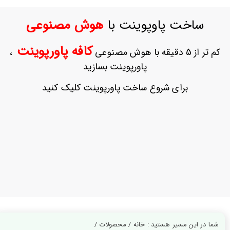
ورود
به
ساخت پاوپوینت با
هوش مصنوعی
حساب
کاربری
کافه پاورپوینت
کم تر از 5 دقیقه با هوش مصنوعی
،
ثبت
پاورپوینت بسازید
نام
بازیابی
برای شروع ساخت پاورپوینت کلیک کنید
رمز
عبور
علاقه
مندی
ها
شما در این مسیر هستید : خانه / محصولات /