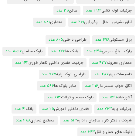
جزئیات لوله کشی
2914 عدد
سالن
38 عدد
اتاق نشیمن - حال - پذیرایی
261 عدد
معماری
881 عدد
برق مسکونی
496 عدد
طراحی داخلی
805 عدد
پارک - باغ عمومی
635 عدد
بانک ها
276 عدد
بلوک مبلمان
5066 عدد
معماری معروف
437 عدد
جزئیات فضای داخلی ناهار خوری
142 عدد
تاسیسات برق
487 عدد
طراحی اتوکد پایه
775 عدد
اتاق خواب مستر دار
216 عدد
سایر بلوک ها
596 عدد
آشپزخانه
1541 عدد
بلوک حمام و توالت
613 عدد
جزئیات پایه
763 عدد
فضای داخلی آموزش
25 عدد
بانک
41 عدد
شرکت ، دفتر کار ، سازمان ، اداره
513 عدد
مجتمع تجاری
488 عدد
بلوک های حمل و نقل
643 عدد