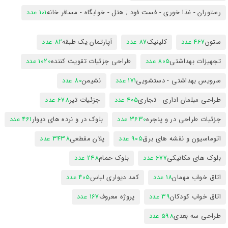
رستوران - غذا خوری - فست فود ; هتل - خوابگاه - مسافر خانه
101 عدد
ستون
467 عدد
کلینیک
87 عدد
آپارتمان یک طبقه
82 عدد
تجهیزات بهداشتی
805 عدد
طراحی جزئیات تقویت کننده
1020 عدد
سرویس بهداشتی - دستشویی
171 عدد
نشیمن
80 عدد
طراحی مبلمان اداری - تجاری
405 عدد
جزئیات تیر
678 عدد
جزئیات طراحی در و پنجره
3630 عدد
بلوک در و نرده های دیوار
461 عدد
اتوماسیون و نقشه های برق
905 عدد
پلان مقطعی
3438 عدد
بلوک های مکانیکی
677 عدد
بلوک حمام
248 عدد
اتاق خواب مهمان
18 عدد
کمد دیواری لباس
405 عدد
اتاق خواب کودکان
39 عدد
پروژه معروف
167 عدد
طراحی سه بعدی
598 عدد