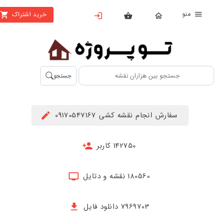
منو
خرید اشتراک
X
بستن
منو
محصولات
تهیه
جستجو
اشتراک
راهنما
سفارش انجام نقشه کشی 09170547167
دانلود
خرید
142750 کاربر
ها
180560 نقشه و دتایل
حساب
کاربری
7969703 دانلود فایل