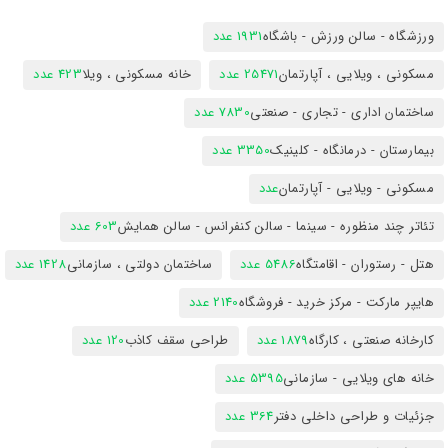
ورزشگاه - سالن ورزش - باشگاه
1931 عدد
مسکونی ، ویلایی ، آپارتمان
25471 عدد
خانه مسکونی ، ویلا
423 عدد
ساختمان اداری - تجاری - صنعتی
7830 عدد
بیمارستان - درمانگاه - کلینیک
3350 عدد
مسکونی - ویلایی - آپارتمان
عدد
تئاتر چند منظوره - سینما - سالن کنفرانس - سالن همایش
603 عدد
هتل - رستوران - اقامتگاه
5486 عدد
ساختمان دولتی ، سازمانی
1428 عدد
هایپر مارکت - مرکز خرید - فروشگاه
2140 عدد
کارخانه صنعتی ، کارگاه
1879 عدد
طراحی سقف کاذب
120 عدد
خانه های ویلایی - سازمانی
5395 عدد
جزئیات و طراحی داخلی دفتر
364 عدد