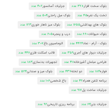
بلوک سخت افزار
328 عدد
جزئیات آسانسور
402 عدد
تخت یک نفره
45 عدد
بلوک مبل راحتی
504 عدد
بلوک های بهداشتی
1655 عدد
بلوک میز ناهار خوری
123 عدد
بلوک حیوانات
660 عدد
درب و پنجره
605 عدد
بلوک - آرام - نماد
4424 عدد
اتوماسیون باغ
307 عدد
جزئیات دیوار های آجری
359 عدد
قالب اسکلت فلزی
446 عدد
طراحی مبلمان آشپزخانه
411 عدد
تجهیزات بدنسازی
183 عدد
فواره
184 عدد
دو تخته
437 عدد
بلوک میز و صندلی
524 عدد
برنامه تلفن همراه
42 عدد
باغ شخصی
106 عدد
جزئیات ساخت پل
917 عدد
جزئیات بتن
64 عدد
برنامه ریزی تاریخی
92 عدد