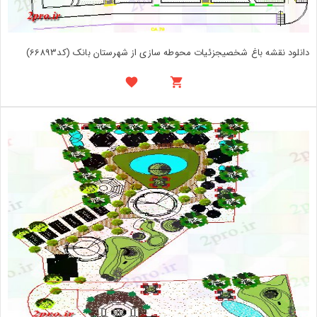
دانلود نقشه باغ شخصیجزئیات محوطه سازی از شهرستان بانک (کد66893)