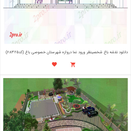
دانلود نقشه باغ شخصینظر ورود نما دروازه شهرستان خصوصی باغ (کد68325)