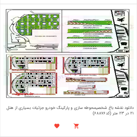
دانلود نقشه باغ شخصیمحوطه سازی و پارکینگ خودرو جزئیات بسیاری از هتل
21 در 23 متر (کد68876)