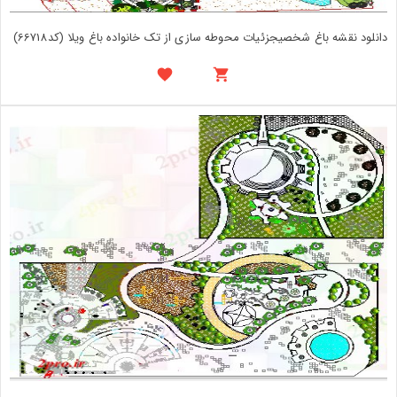
دانلود نقشه باغ شخصیجزئیات محوطه سازی از تک خانواده باغ ویلا (کد66718)