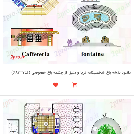
دانلود نقشه باغ شخصیکافه تریا و دقیق از چشمه باغ خصوصی (کد68327)