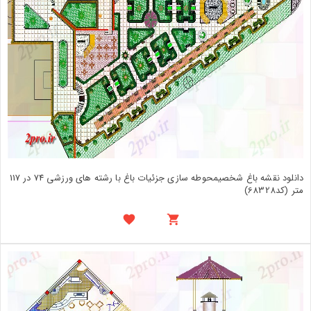
دانلود نقشه باغ شخصیمحوطه سازی جزئیات باغ با رشته های ورزشی 74 در 117
متر (کد68328)