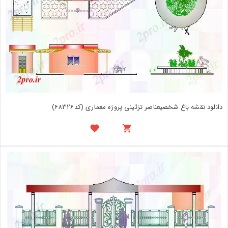
دانلود نقشه باغ شخصیعناصر تزئینی پروژه معماری (کد68326)