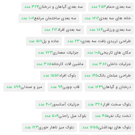
سه بعدی حمام
253 عدد
سه بعدی گیاهان و درختان
324 عدد
خانه های سه بعدی
1612 عدد
سه بعدی ساختمان مرتفع
107 عدد
سه بعدی ورزشی
184 عدد
سه بعدی افراد
212 عدد
طراحی تریدی بافت سه بعدی
230 عدد
جاده و پل
517 عدد
مکان های تاریخی
105 عدد
جزئیات معماری
723 عدد
جزئیات داخلی
387 عدد
ماشین الات کارخانه
385 عدد
طراحی مبلمان بانک
145 عدد
بلوک افراد
1556 عدد
درختان و گیاهان
1649 عدد
قاب چوبی
94 عدد
میز و صندلی
894 عدد
بلوک سخت افزار
328 عدد
جزئیات آسانسور
402 عدد
تخت یک نفره
45 عدد
بلوک مبل راحتی
504 عدد
بلوک های بهداشتی
1655 عدد
بلوک میز ناهار خوری
123 عدد