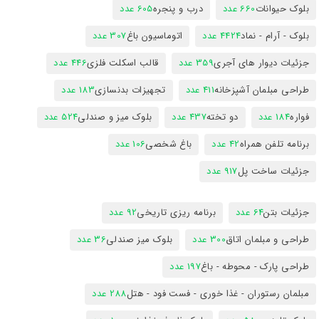
بلوک حیوانات
660 عدد
درب و پنجره
605 عدد
بلوک - آرام - نماد
4424 عدد
اتوماسیون باغ
307 عدد
جزئیات دیوار های آجری
359 عدد
قالب اسکلت فلزی
446 عدد
طراحی مبلمان آشپزخانه
411 عدد
تجهیزات بدنسازی
183 عدد
فواره
184 عدد
دو تخته
437 عدد
بلوک میز و صندلی
524 عدد
برنامه تلفن همراه
42 عدد
باغ شخصی
106 عدد
جزئیات ساخت پل
917 عدد
جزئیات بتن
64 عدد
برنامه ریزی تاریخی
92 عدد
طراحی و مبلمان اتاق
300 عدد
بلوک میز صندلی
36 عدد
طراحی پارک - محوطه - باغ
197 عدد
مبلمان رستوران - غذا خوری - فست فود - هتل
288 عدد