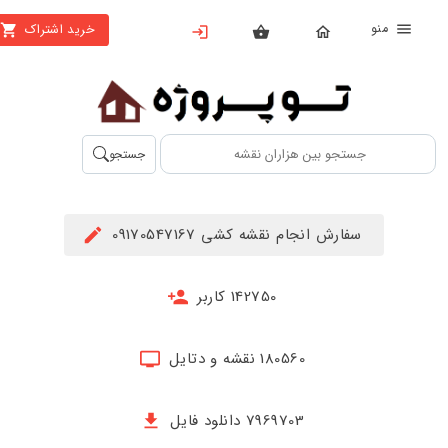
منو
خرید اشتراک
X
بستن
منو
محصولات
تهیه
جستجو
اشتراک
راهنما
سفارش انجام نقشه کشی 09170547167
دانلود
خرید
142750 کاربر
ها
180560 نقشه و دتایل
حساب
کاربری
7969703 دانلود فایل