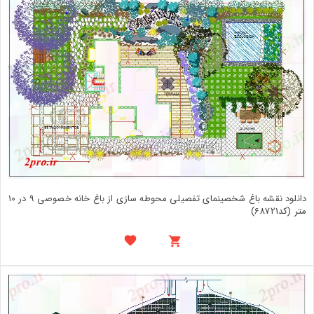
دانلود نقشه باغ شخصینمای تفصیلی محوطه سازی از باغ خانه خصوصی 9 در 10
متر (کد68721)