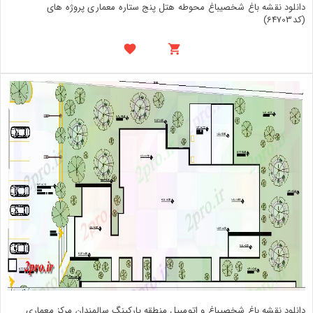
دانلود نقشه باغ شخصیباغ محوطه هتل پنج ستاره معماری پروژه های
(کد64703)
دانلود نقشه باغ شخصیباغ و اتومبیل منطقه پارکینگ سالمندان مرکز معماری