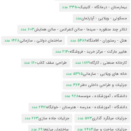
بیمارستان - درمانگاه - کلینیک
3350 عدد
مسکونی - ویلایی - آپارتمان
عدد
تئاتر چند منظوره - سینما - سالن کنفرانس - سالن همایش
603 عدد
هتل - رستوران - اقامتگاه
5486 عدد
ساختمان دولتی ، سازمانی
1428 عدد
هایپر مارکت - مرکز خرید - فروشگاه
2140 عدد
کارخانه صنعتی ، کارگاه
1879 عدد
طراحی سقف کاذب
120 عدد
خانه های ویلایی - سازمانی
5395 عدد
جزئیات و طراحی داخلی دفتر
364 عدد
دانشگاه ، آموزشکده ، موسسه
928 عدد
دانشگاه - آموزشکده - مدرسه - هنرستان - خوابگاه
2471 عدد
جزئیات میلگرد گذاری
573 عدد
جزئیات جاده سازی
263 عدد
جزئیات ساخت و ساز
7484 عدد
ساختمان مرتفع
691 عدد