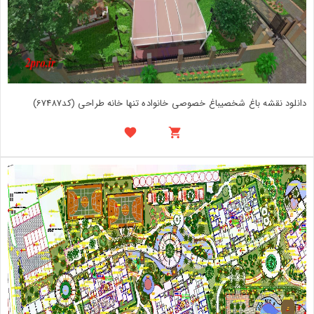
دانلود نقشه باغ شخصیباغ خصوصی خانواده تنها خانه طراحی (کد67487)