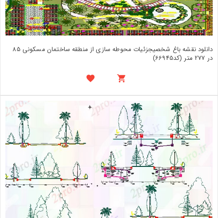
دانلود نقشه باغ شخصیجزئیات محوطه سازی از منطقه ساختمان مسکونی 85
در 277 متر (کد66945)