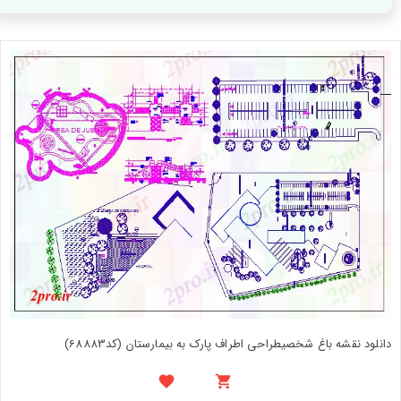
دانلود نقشه باغ شخصیطراحی اطراف پارک به بیمارستان (کد68883)