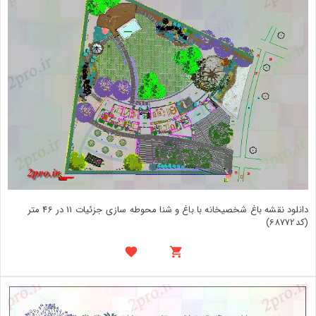
دانلود نقشه باغ شخصیخانه با باغ و شنا محوطه سازی جزئیات 11 در 46 متر
(کد68772)