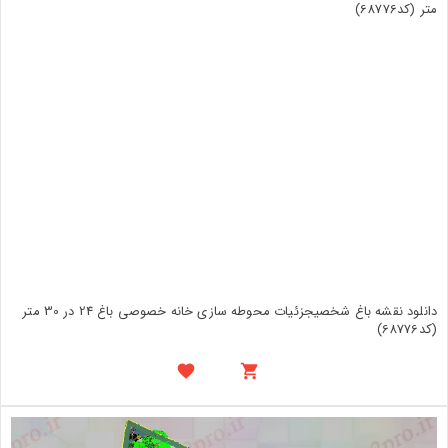
دانلود نقشه باغ شخصیجزئیات محوطه سازی خانه خصوصی باغ 24 در 30 متر
(کد68776)