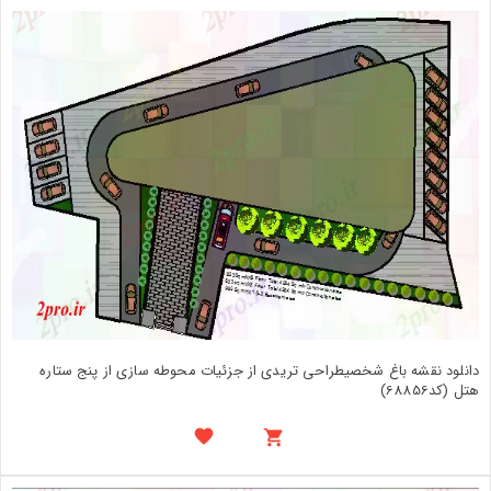
دانلود نقشه باغ شخصیطراحی تریدی از جزئیات محوطه سازی از پنج ستاره
هتل (کد68856)