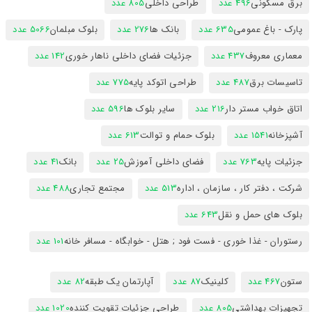
برق مسکونی
496 عدد
طراحی داخلی
805 عدد
پارک - باغ عمومی
635 عدد
بانک ها
276 عدد
بلوک مبلمان
5066 عدد
معماری معروف
437 عدد
جزئیات فضای داخلی ناهار خوری
142 عدد
تاسیسات برق
487 عدد
طراحی اتوکد پایه
775 عدد
اتاق خواب مستر دار
216 عدد
سایر بلوک ها
596 عدد
آشپزخانه
1541 عدد
بلوک حمام و توالت
613 عدد
جزئیات پایه
763 عدد
فضای داخلی آموزش
25 عدد
بانک
41 عدد
شرکت ، دفتر کار ، سازمان ، اداره
513 عدد
مجتمع تجاری
488 عدد
بلوک های حمل و نقل
643 عدد
رستوران - غذا خوری - فست فود ; هتل - خوابگاه - مسافر خانه
101 عدد
ستون
467 عدد
کلینیک
87 عدد
آپارتمان یک طبقه
82 عدد
تجهیزات بهداشتی
805 عدد
طراحی جزئیات تقویت کننده
1020 عدد