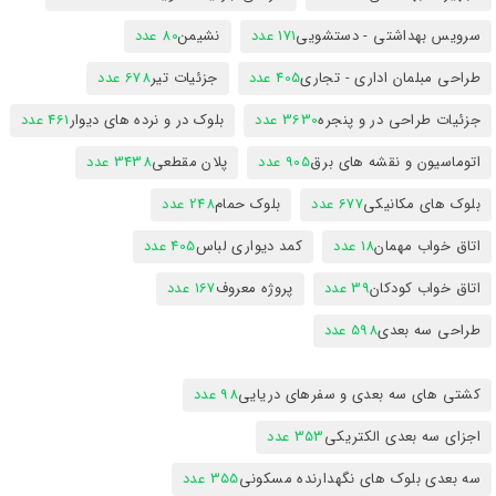
سرویس بهداشتی - دستشویی
171 عدد
نشیمن
80 عدد
طراحی مبلمان اداری - تجاری
405 عدد
جزئیات تیر
678 عدد
جزئیات طراحی در و پنجره
3630 عدد
بلوک در و نرده های دیوار
461 عدد
اتوماسیون و نقشه های برق
905 عدد
پلان مقطعی
3438 عدد
بلوک های مکانیکی
677 عدد
بلوک حمام
248 عدد
اتاق خواب مهمان
18 عدد
کمد دیواری لباس
405 عدد
اتاق خواب کودکان
39 عدد
پروژه معروف
167 عدد
طراحی سه بعدی
598 عدد
کشتی های سه بعدی و سفرهای دریایی
98 عدد
اجزای سه بعدی الکتریکی
353 عدد
سه بعدی بلوک های نگهدارنده مسکونی
355 عدد