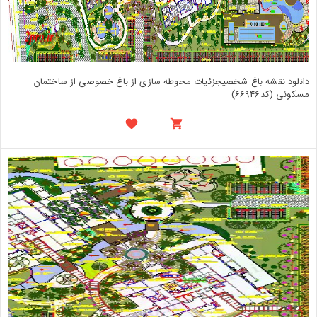
دانلود نقشه باغ شخصیجزئیات محوطه سازی از باغ خصوصی از ساختمان
مسکونی (کد66946)