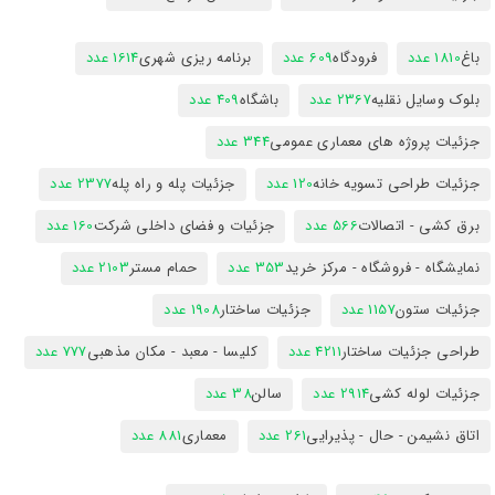
باغ
1810 عدد
فرودگاه
609 عدد
برنامه ریزی شهری
1614 عدد
بلوک وسایل نقلیه
2367 عدد
باشگاه
409 عدد
جزئیات پروژه های معماری عمومی
344 عدد
جزئیات طراحی تسویه خانه
120 عدد
جزئیات پله و راه پله
2377 عدد
برق کشی - اتصالات
566 عدد
جزئیات و فضای داخلی شرکت
160 عدد
نمایشگاه - فروشگاه - مرکز خرید
353 عدد
حمام مستر
2103 عدد
جزئیات ستون
1157 عدد
جزئیات ساختار
1908 عدد
طراحی جزئیات ساختار
4211 عدد
کلیسا - معبد - مکان مذهبی
777 عدد
جزئیات لوله کشی
2914 عدد
سالن
38 عدد
اتاق نشیمن - حال - پذیرایی
261 عدد
معماری
881 عدد