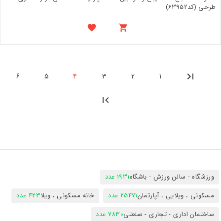
طرحی (کد63952)
6
5
4
3
2
1
ورزشگاه - سالن ورزش - باشگاه
1931 عدد
مسکونی ، ویلایی ، آپارتمان
25471 عدد
خانه مسکونی ، ویلا
423 عدد
ساختمان اداری - تجاری - صنعتی
7830 عدد