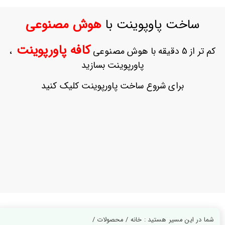
ورود
به
ساخت پاوپوینت با
هوش مصنوعی
حساب
کاربری
کافه پاورپوینت
کم تر از 5 دقیقه با هوش مصنوعی
،
ثبت
پاورپوینت بسازید
نام
بازیابی
برای شروع ساخت پاورپوینت کلیک کنید
رمز
عبور
علاقه
مندی
ها
شما در این مسیر هستید : خانه / محصولات /