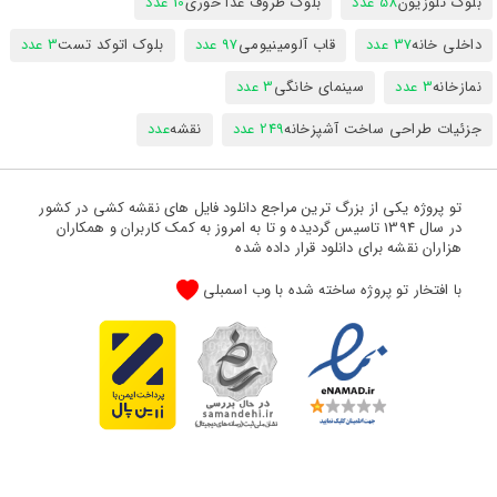
بلوک تلوزیون
58 عدد
بلوک ظروف غذا خوری
10 عدد
داخلی خانه
37 عدد
قاب آلومینیومی
97 عدد
بلوک اتوکد تست
3 عدد
نمازخانه
3 عدد
سینمای خانگی
3 عدد
جزئیات طراحی ساخت آشپزخانه
249 عدد
نقشه
عدد
تو پروژه یکی از بزرگ ترین مراجع دانلود فایل های نقشه کشی در کشور
در سال 1394 تاسیس گردیده و تا به امروز به کمک کاربران و همکاران
هزاران نقشه برای دانلود قرار داده شده
با افتخار تو پروژه ساخته شده با وب اسمبلی