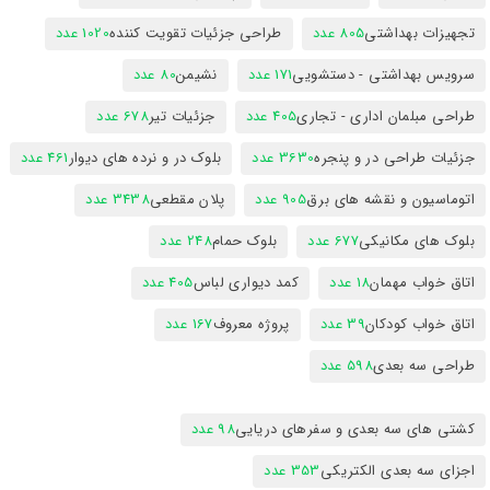
تجهیزات بهداشتی
805 عدد
طراحی جزئیات تقویت کننده
1020 عدد
سرویس بهداشتی - دستشویی
171 عدد
نشیمن
80 عدد
طراحی مبلمان اداری - تجاری
405 عدد
جزئیات تیر
678 عدد
جزئیات طراحی در و پنجره
3630 عدد
بلوک در و نرده های دیوار
461 عدد
اتوماسیون و نقشه های برق
905 عدد
پلان مقطعی
3438 عدد
بلوک های مکانیکی
677 عدد
بلوک حمام
248 عدد
اتاق خواب مهمان
18 عدد
کمد دیواری لباس
405 عدد
اتاق خواب کودکان
39 عدد
پروژه معروف
167 عدد
طراحی سه بعدی
598 عدد
کشتی های سه بعدی و سفرهای دریایی
98 عدد
اجزای سه بعدی الکتریکی
353 عدد