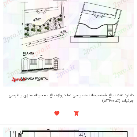
دانلود نقشه باغ شخصیخانه خصوصی نما دروازه باغ ، محوطه سازی و طرحی
جزئیات (کد83600)