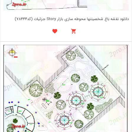
دانلود نقشه باغ شخصیتنها محوطه سازی بازار Story جزئیات (کد78444)