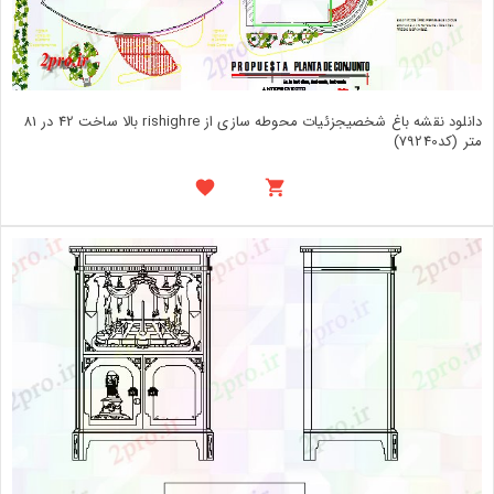
دانلود نقشه باغ شخصیجزئیات محوطه سازی از rishighre بالا ساخت 42 در 81
متر (کد79240)