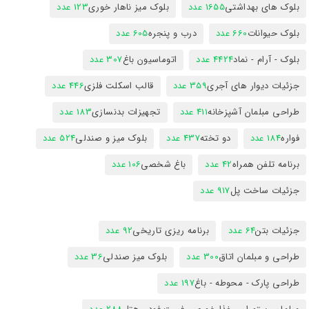
بلوک های بهداشتی
1655 عدد
بلوک میز ناهار خوری
123 عدد
بلوک حیوانات
660 عدد
درب و پنجره
605 عدد
بلوک - آرام - نماد
4424 عدد
اتوماسیون باغ
307 عدد
جزئیات دیوار های آجری
359 عدد
قالب اسکلت فلزی
446 عدد
طراحی مبلمان آشپزخانه
411 عدد
تجهیزات بدنسازی
183 عدد
فواره
184 عدد
دو تخته
437 عدد
بلوک میز و صندلی
524 عدد
برنامه تلفن همراه
42 عدد
باغ شخصی
106 عدد
جزئیات ساخت پل
917 عدد
جزئیات بتن
64 عدد
برنامه ریزی تاریخی
92 عدد
طراحی و مبلمان اتاق
300 عدد
بلوک میز صندلی
36 عدد
طراحی پارک - محوطه - باغ
197 عدد