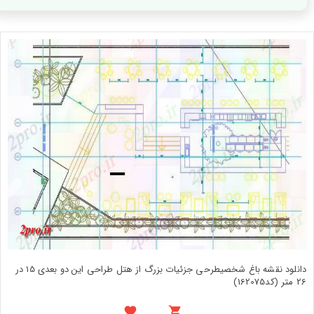
دانلود نقشه باغ شخصیطرحی جزئیات بزرگ از هتل طراحی این دو بعدی 15 در
26 متر (کد162075)