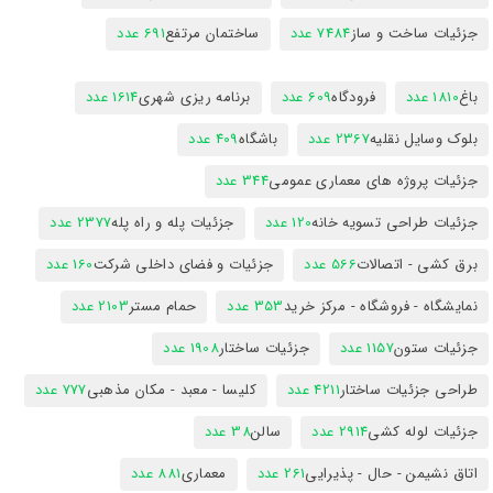
جزئیات ساخت و ساز
7484 عدد
ساختمان مرتفع
691 عدد
باغ
1810 عدد
فرودگاه
609 عدد
برنامه ریزی شهری
1614 عدد
بلوک وسایل نقلیه
2367 عدد
باشگاه
409 عدد
جزئیات پروژه های معماری عمومی
344 عدد
جزئیات طراحی تسویه خانه
120 عدد
جزئیات پله و راه پله
2377 عدد
برق کشی - اتصالات
566 عدد
جزئیات و فضای داخلی شرکت
160 عدد
نمایشگاه - فروشگاه - مرکز خرید
353 عدد
حمام مستر
2103 عدد
جزئیات ستون
1157 عدد
جزئیات ساختار
1908 عدد
طراحی جزئیات ساختار
4211 عدد
کلیسا - معبد - مکان مذهبی
777 عدد
جزئیات لوله کشی
2914 عدد
سالن
38 عدد
اتاق نشیمن - حال - پذیرایی
261 عدد
معماری
881 عدد