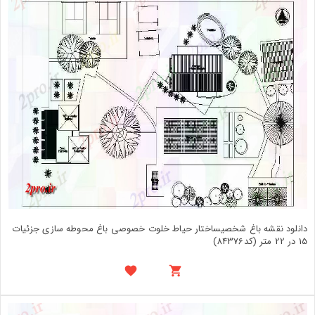
دانلود نقشه باغ شخصیساختار حیاط خلوت خصوصی باغ محوطه سازی جزئیات
15 در 22 متر (کد84376)