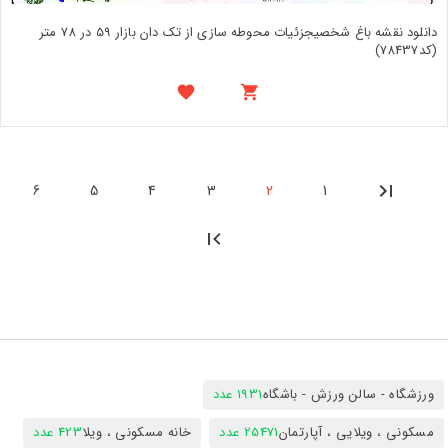
دانلود نقشه باغ شخصیجزئیات محوطه سازی از تک دان بازار 59 در 78 متر
(کد78437)
6
5
4
3
2
1
ورزشگاه - سالن ورزش - باشگاه
1931 عدد
مسکونی ، ویلایی ، آپارتمان
25471 عدد
خانه مسکونی ، ویلا
423 عدد