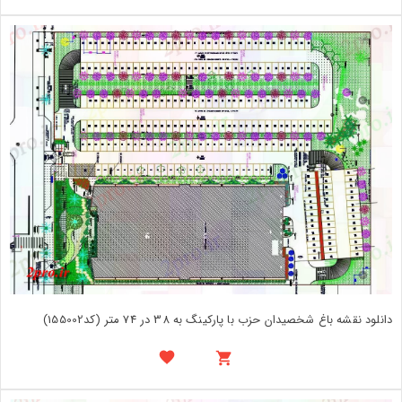
دانلود نقشه باغ شخصیدان حزب با پارکینگ به 38 در 74 متر (کد155002)