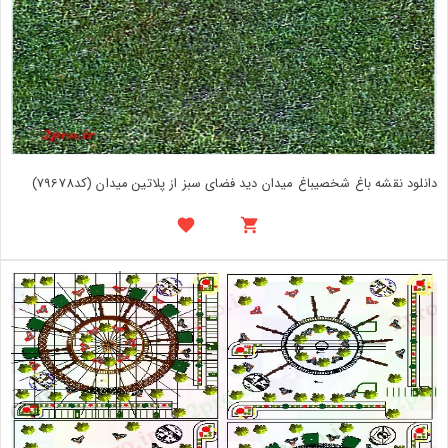
دانلود نقشه باغ شخصیباغ میدان دید فضای سبز از پلاتین میدان (کد79678)