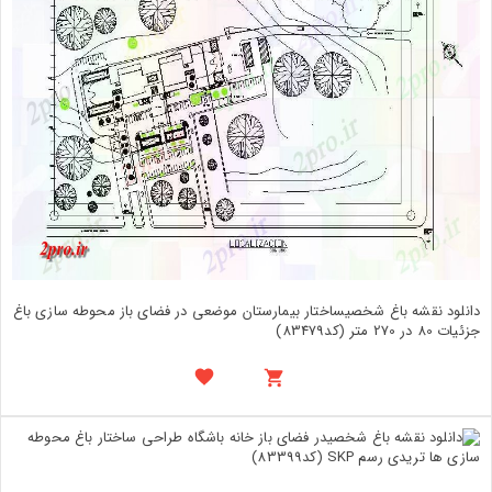
دانلود نقشه باغ شخصیساختار بیمارستان موضعی در فضای باز محوطه سازی باغ
جزئیات 80 در 270 متر (کد83479)