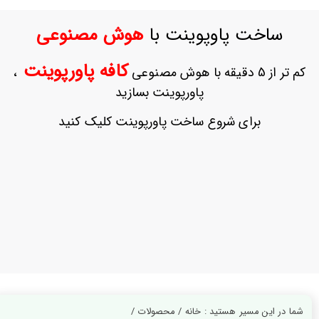
ورود
به
ساخت پاوپوینت با
هوش مصنوعی
حساب
کاربری
کافه پاورپوینت
کم تر از 5 دقیقه با هوش مصنوعی
،
ثبت
پاورپوینت بسازید
نام
بازیابی
برای شروع ساخت پاورپوینت کلیک کنید
رمز
عبور
علاقه
مندی
ها
شما در این مسیر هستید : خانه / محصولات /