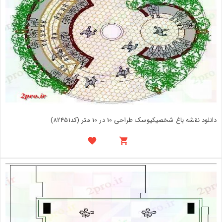
دانلود نقشه باغ شخصیکیوسک طراحی 10 در 10 متر (کد82451)