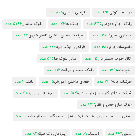
برق مسکونی
496 عدد
طراحی داخلی
805 عدد
پارک - باغ عمومی
635 عدد
بانک ها
276 عدد
بلوک مبلمان
5066 عدد
معماری معروف
437 عدد
جزئیات فضای داخلی ناهار خوری
142 عدد
تاسیسات برق
487 عدد
طراحی اتوکد پایه
775 عدد
اتاق خواب مستر دار
216 عدد
سایر بلوک ها
596 عدد
آشپزخانه
1541 عدد
بلوک حمام و توالت
613 عدد
جزئیات پایه
763 عدد
فضای داخلی آموزش
25 عدد
بانک
41 عدد
شرکت ، دفتر کار ، سازمان ، اداره
513 عدد
مجتمع تجاری
488 عدد
بلوک های حمل و نقل
643 عدد
رستوران - غذا خوری - فست فود ; هتل - خوابگاه - مسافر خانه
101 عدد
ستون
467 عدد
کلینیک
87 عدد
آپارتمان یک طبقه
82 عدد