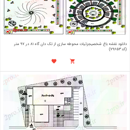
دانلود نقشه باغ شخصیجزئیات محوطه سازی از تک دان گاه 81 در 97 متر
(کد79653)