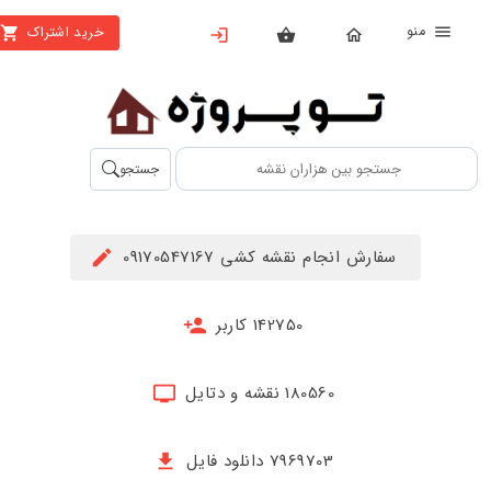
منو
خرید اشتراک
X
بستن
منو
محصولات
تهیه
جستجو
اشتراک
راهنما
سفارش انجام نقشه کشی 09170547167
دانلود
خرید
142750 کاربر
ها
180560 نقشه و دتایل
حساب
کاربری
7969703 دانلود فایل