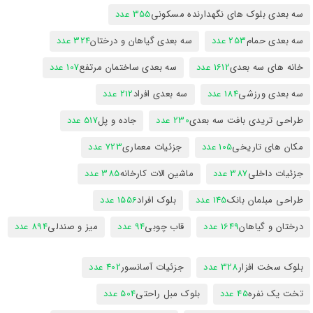
سه بعدی بلوک های نگهدارنده مسکونی
355 عدد
سه بعدی حمام
253 عدد
سه بعدی گیاهان و درختان
324 عدد
خانه های سه بعدی
1612 عدد
سه بعدی ساختمان مرتفع
107 عدد
سه بعدی ورزشی
184 عدد
سه بعدی افراد
212 عدد
طراحی تریدی بافت سه بعدی
230 عدد
جاده و پل
517 عدد
مکان های تاریخی
105 عدد
جزئیات معماری
723 عدد
جزئیات داخلی
387 عدد
ماشین الات کارخانه
385 عدد
طراحی مبلمان بانک
145 عدد
بلوک افراد
1556 عدد
درختان و گیاهان
1649 عدد
قاب چوبی
94 عدد
میز و صندلی
894 عدد
بلوک سخت افزار
328 عدد
جزئیات آسانسور
402 عدد
تخت یک نفره
45 عدد
بلوک مبل راحتی
504 عدد