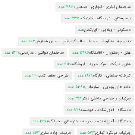
ساختمان اداری - تجاری - صنعتی
7830 عدد
بیمارستان - درمانگاه - کلینیک
3350 عدد
مسکونی - ویلایی - آپارتمان
عدد
تئاتر چند منظوره - سینما - سالن کنفرانس - سالن همایش
603 عدد
هتل - رستوران - اقامتگاه
5486 عدد
ساختمان دولتی ، سازمانی
1428 عدد
هایپر مارکت - مرکز خرید - فروشگاه
2140 عدد
کارخانه صنعتی ، کارگاه
1879 عدد
طراحی سقف کاذب
120 عدد
خانه های ویلایی - سازمانی
5395 عدد
جزئیات و طراحی داخلی دفتر
364 عدد
دانشگاه ، آموزشکده ، موسسه
928 عدد
دانشگاه - آموزشکده - مدرسه - هنرستان - خوابگاه
2471 عدد
جزئیات میلگرد گذاری
573 عدد
جزئیات جاده سازی
263 عدد