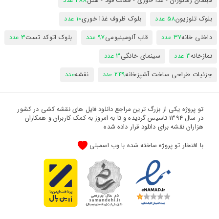
مبلمان رستوران - غذا خوری - فست فود - هتل
288 عدد
بلوک تلوزیون
58 عدد
بلوک ظروف غذا خوری
10 عدد
داخلی خانه
37 عدد
قاب آلومینیومی
97 عدد
بلوک اتوکد تست
3 عدد
نمازخانه
3 عدد
سینمای خانگی
3 عدد
جزئیات طراحی ساخت آشپزخانه
249 عدد
نقشه
عدد
تو پروژه یکی از بزرگ ترین مراجع دانلود فایل های نقشه کشی در کشور
در سال 1394 تاسیس گردیده و تا به امروز به کمک کاربران و همکاران
هزاران نقشه برای دانلود قرار داده شده
با افتخار تو پروژه ساخته شده با وب اسمبلی