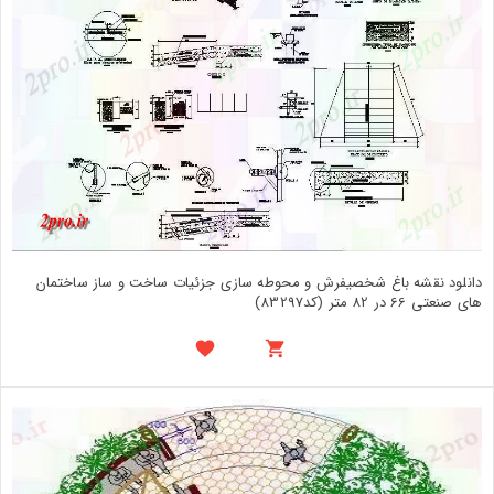
دانلود نقشه باغ شخصیفرش و محوطه سازی جزئیات ساخت و ساز ساختمان
های صنعتی 66 در 82 متر (کد83297)