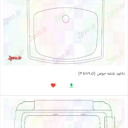
دانلود نقشه حوض (کد35819)