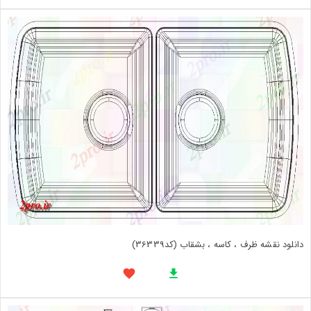
دانلود نقشه ظرف ، کاسه ، بشقاب (کد36339)