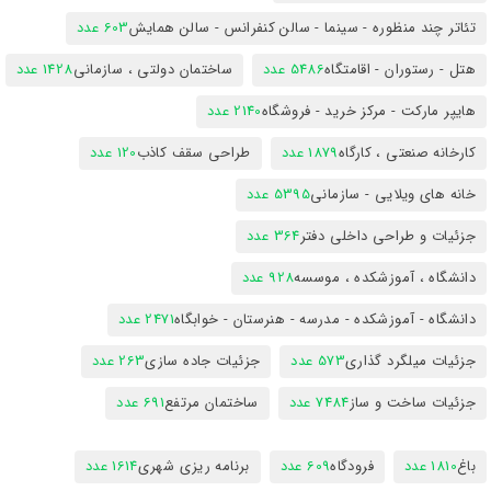
تئاتر چند منظوره - سینما - سالن کنفرانس - سالن همایش
603 عدد
هتل - رستوران - اقامتگاه
5486 عدد
ساختمان دولتی ، سازمانی
1428 عدد
هایپر مارکت - مرکز خرید - فروشگاه
2140 عدد
کارخانه صنعتی ، کارگاه
1879 عدد
طراحی سقف کاذب
120 عدد
خانه های ویلایی - سازمانی
5395 عدد
جزئیات و طراحی داخلی دفتر
364 عدد
دانشگاه ، آموزشکده ، موسسه
928 عدد
دانشگاه - آموزشکده - مدرسه - هنرستان - خوابگاه
2471 عدد
جزئیات میلگرد گذاری
573 عدد
جزئیات جاده سازی
263 عدد
جزئیات ساخت و ساز
7484 عدد
ساختمان مرتفع
691 عدد
باغ
1810 عدد
فرودگاه
609 عدد
برنامه ریزی شهری
1614 عدد