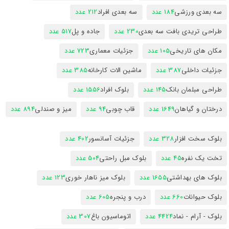
سه بعدی ورزشی
184 عدد
سه بعدی افراد
212 عدد
طراحی تریدی بافت سه بعدی
230 عدد
جاده و پل
517 عدد
مکان های تاریخی
105 عدد
جزئیات معماری
723 عدد
جزئیات داخلی
387 عدد
ماشین الات کارخانه
385 عدد
طراحی مبلمان بانک
145 عدد
بلوک افراد
1556 عدد
درختان و گیاهان
1649 عدد
قاب چوبی
94 عدد
میز و صندلی
894 عدد
بلوک سخت افزار
328 عدد
جزئیات آسانسور
402 عدد
تخت یک نفره
45 عدد
بلوک مبل راحتی
504 عدد
بلوک های بهداشتی
1655 عدد
بلوک میز ناهار خوری
123 عدد
بلوک حیوانات
660 عدد
درب و پنجره
605 عدد
بلوک - آرام - نماد
4424 عدد
اتوماسیون باغ
307 عدد