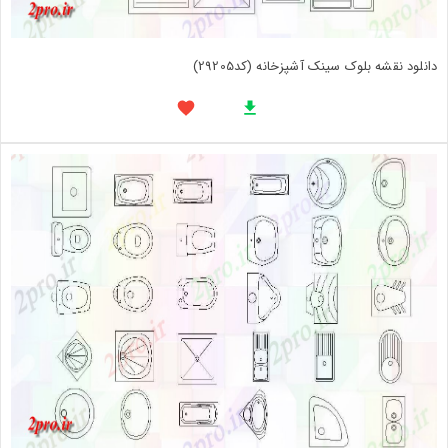
دانلود نقشه بلوک سینک آشپزخانه (کد29205)