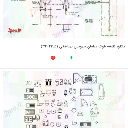
دانلود نقشه بلوک مبلمان سرویس بهداشتی (کد34042)