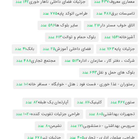
معماری معروف
437 عدد
جزئیات فضای داخلی ناهار خوری
142 عدد
تاسیسات برق
487 عدد
طراحی اتوکد پایه
775 عدد
اتاق خواب مستر دار
216 عدد
سایر بلوک ها
596 عدد
آشپزخانه
1541 عدد
بلوک حمام و توالت
613 عدد
جزئیات پایه
763 عدد
فضای داخلی آموزش
25 عدد
بانک
41 عدد
شرکت ، دفتر کار ، سازمان ، اداره
513 عدد
مجتمع تجاری
488 عدد
بلوک های حمل و نقل
643 عدد
رستوران - غذا خوری - فست فود ; هتل - خوابگاه - مسافر خانه
101 عدد
ستون
467 عدد
کلینیک
87 عدد
آپارتمان یک طبقه
82 عدد
تجهیزات بهداشتی
805 عدد
طراحی جزئیات تقویت کننده
1020 عدد
سرویس بهداشتی - دستشویی
171 عدد
نشیمن
80 عدد
طراحی مبلمان اداری - تجاری
405 عدد
جزئیات تیر
678 عدد