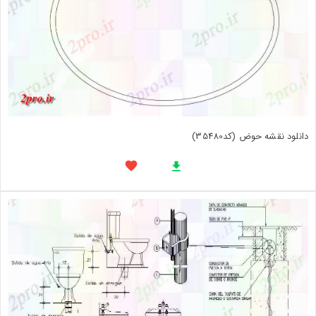
دانلود نقشه حوض (کد35480)