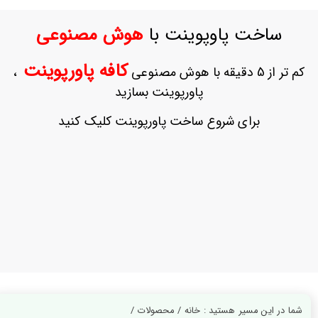
ورود
به
ساخت پاوپوینت با
هوش مصنوعی
حساب
کاربری
کافه پاورپوینت
کم تر از 5 دقیقه با هوش مصنوعی
،
ثبت
پاورپوینت بسازید
نام
بازیابی
برای شروع ساخت پاورپوینت کلیک کنید
رمز
عبور
علاقه
مندی
ها
شما در این مسیر هستید : خانه / محصولات /