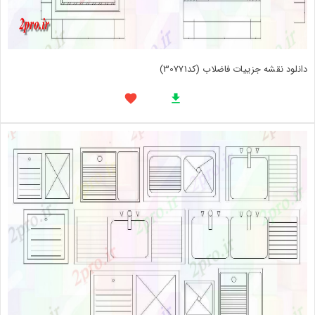
دانلود نقشه جزییات فاضلاب (کد30771)