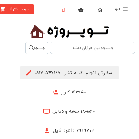
منو
خرید اشتراک
X
بستن
منو
محصولات
تهیه
جستجو
اشتراک
راهنما
سفارش انجام نقشه کشی 09170547167
دانلود
خرید
142750 کاربر
ها
180560 نقشه و دتایل
حساب
کاربری
7969703 دانلود فایل