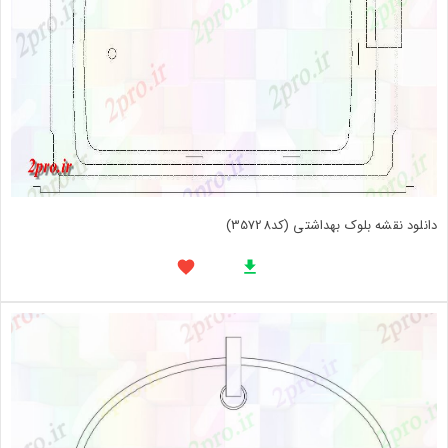
دانلود نقشه بلوک بهداشتی (کد35728)