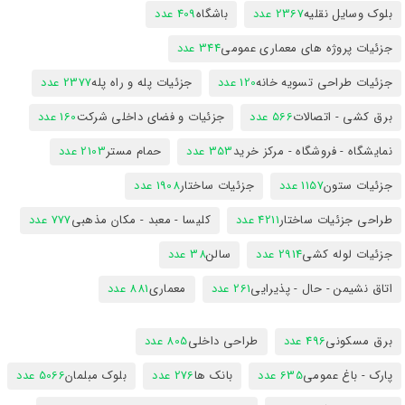
بلوک وسایل نقلیه
2367 عدد
باشگاه
409 عدد
جزئیات پروژه های معماری عمومی
344 عدد
جزئیات طراحی تسویه خانه
120 عدد
جزئیات پله و راه پله
2377 عدد
برق کشی - اتصالات
566 عدد
جزئیات و فضای داخلی شرکت
160 عدد
نمایشگاه - فروشگاه - مرکز خرید
353 عدد
حمام مستر
2103 عدد
جزئیات ستون
1157 عدد
جزئیات ساختار
1908 عدد
طراحی جزئیات ساختار
4211 عدد
کلیسا - معبد - مکان مذهبی
777 عدد
جزئیات لوله کشی
2914 عدد
سالن
38 عدد
اتاق نشیمن - حال - پذیرایی
261 عدد
معماری
881 عدد
برق مسکونی
496 عدد
طراحی داخلی
805 عدد
پارک - باغ عمومی
635 عدد
بانک ها
276 عدد
بلوک مبلمان
5066 عدد