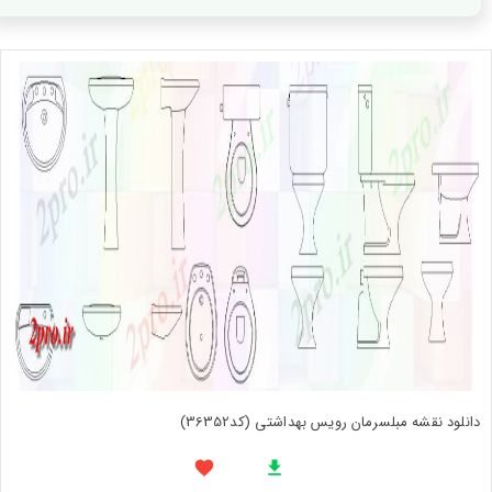
دانلود نقشه مبلسرمان رویس بهداشتی (کد36352)