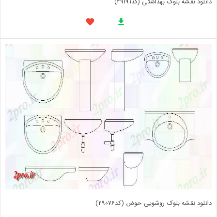
دانلود نقشه بلوک بهداشتی (کد29191)
دانلود نقشه بلوک روشویی حوض (کد29076)