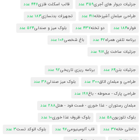
جزئیات دیوار های آجری
359 عدد
قالب اسکلت فلزی
446 عدد
طراحی مبلمان آشپزخانه
411 عدد
تجهیزات بدنسازی
183 عدد
فواره
184 عدد
دو تخته
437 عدد
بلوک میز و صندلی
524 عدد
برنامه تلفن همراه
42 عدد
باغ شخصی
106 عدد
جزئیات ساخت پل
917 عدد
جزئیات بتن
64 عدد
برنامه ریزی تاریخی
92 عدد
طراحی و مبلمان اتاق
300 عدد
بلوک میز صندلی
36 عدد
طراحی پارک - محوطه - باغ
197 عدد
مبلمان رستوران - غذا خوری - فست فود - هتل
288 عدد
بلوک تلوزیون
58 عدد
بلوک ظروف غذا خوری
10 عدد
داخلی خانه
37 عدد
قاب آلومینیومی
97 عدد
بلوک اتوکد تست
3 عدد