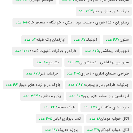
بلوک های حمل و نقل
643 عدد
رستوران - غذا خوری - فست فود ; هتل - خوابگاه - مسافر خانه
101 عدد
ستون
467 عدد
کلینیک
87 عدد
آپارتمان یک طبقه
82 عدد
تجهیزات بهداشتی
805 عدد
طراحی جزئیات تقویت کننده
1020 عدد
سرویس بهداشتی - دستشویی
171 عدد
نشیمن
80 عدد
طراحی مبلمان اداری - تجاری
405 عدد
جزئیات تیر
678 عدد
جزئیات طراحی در و پنجره
3630 عدد
بلوک در و نرده های دیوار
461 عدد
اتوماسیون و نقشه های برق
905 عدد
پلان مقطعی
3438 عدد
بلوک های مکانیکی
677 عدد
بلوک حمام
248 عدد
اتاق خواب مهمان
18 عدد
کمد دیواری لباس
405 عدد
اتاق خواب کودکان
39 عدد
پروژه معروف
167 عدد