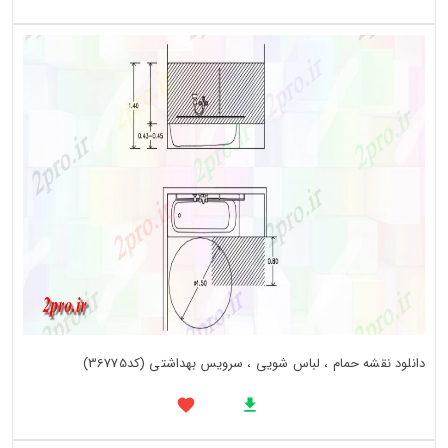
دانلود نقشه حمام ، لباس شویی ، سرویس بهداشتی (کد36775)