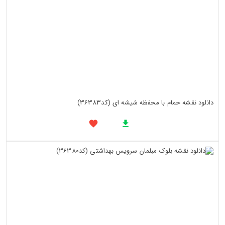
دانلود نقشه حمام با محفظه شیشه ای (کد36383)