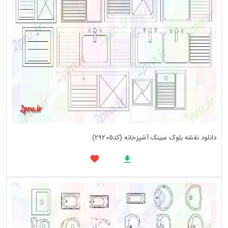
دانلود نقشه بلوک سینک آشپزخانه (کد29205)