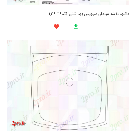
دانلود نقشه مبلمان سرویس بهداشتی (کد36316)