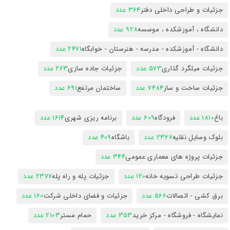
جزئیات و طراحی داخلی دفتر
364 عدد
دانشگاه ، آموزشکده ، موسسه
928 عدد
دانشگاه - آموزشکده - مدرسه - هنرستان - خوابگاه
2471 عدد
جزئیات میلگرد گذاری
573 عدد
جزئیات جاده سازی
263 عدد
جزئیات ساخت و ساز
7484 عدد
ساختمان مرتفع
691 عدد
باغ
1810 عدد
فرودگاه
609 عدد
برنامه ریزی شهری
1614 عدد
بلوک وسایل نقلیه
2367 عدد
باشگاه
409 عدد
جزئیات پروژه های معماری عمومی
344 عدد
جزئیات طراحی تسویه خانه
120 عدد
جزئیات پله و راه پله
2377 عدد
برق کشی - اتصالات
566 عدد
جزئیات و فضای داخلی شرکت
160 عدد
نمایشگاه - فروشگاه - مرکز خرید
353 عدد
حمام مستر
2103 عدد