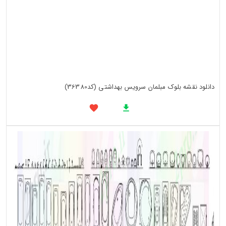
دانلود نقشه بلوک مبلمان سرویس بهداشتی (کد36380)