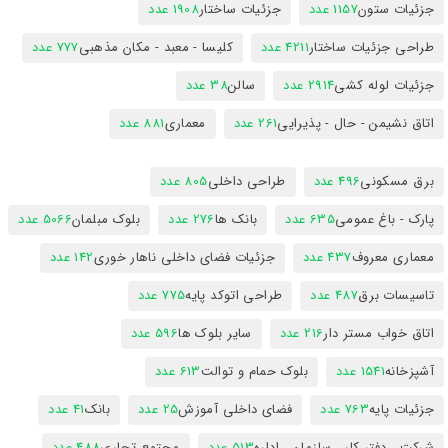
جزئیات ستون
1157 عدد
جزئیات ساختار
1908 عدد
طراحی جزئیات ساختار
4211 عدد
کلیسا - معبد - مکان مذهبی
777 عدد
جزئیات لوله کشی
2914 عدد
سالن
38 عدد
اتاق نشیمن - حال - پذیرایی
261 عدد
معماری
881 عدد
برق مسکونی
496 عدد
طراحی داخلی
805 عدد
پارک - باغ عمومی
635 عدد
بانک ها
276 عدد
بلوک مبلمان
5066 عدد
معماری معروف
437 عدد
جزئیات فضای داخلی ناهار خوری
142 عدد
تاسیسات برق
487 عدد
طراحی اتوکد پایه
775 عدد
اتاق خواب مستر دار
216 عدد
سایر بلوک ها
596 عدد
آشپزخانه
1541 عدد
بلوک حمام و توالت
613 عدد
جزئیات پایه
763 عدد
فضای داخلی آموزش
25 عدد
بانک
41 عدد
شرکت ، دفتر کار ، سازمان ، اداره
513 عدد
مجتمع تجاری
488 عدد