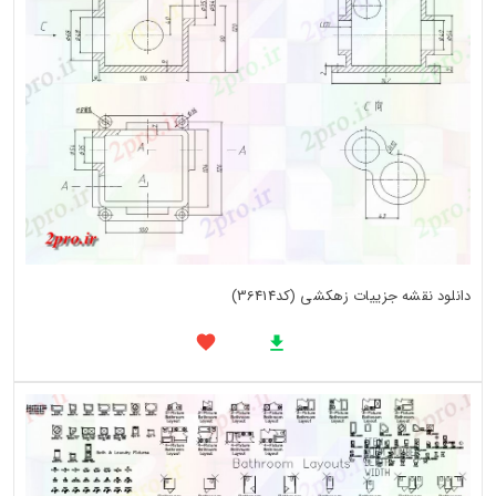
دانلود نقشه جزییات زهکشی (کد36414)