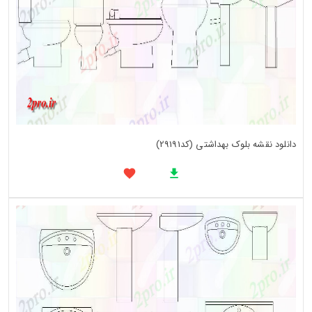
دانلود نقشه بلوک بهداشتی (کد29191)