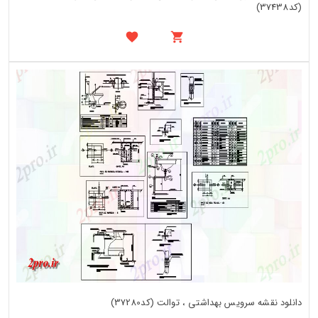
(کد37438)
دانلود نقشه سرویس بهداشتی ، توالت (کد37280)