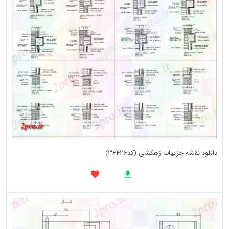
دانلود نقشه جزییات زهکشی (کد36426)