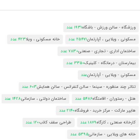
ورزشگاه - سالن ورزش - باشگاه
1931 عدد
مسکونی ، ویلایی ، آپارتمان
25471 عدد
خانه مسکونی ، ویلا
423 عدد
ساختمان اداری - تجاری - صنعتی
7830 عدد
بیمارستان - درمانگاه - کلینیک
3350 عدد
مسکونی - ویلایی - آپارتمان
عدد
تئاتر چند منظوره - سینما - سالن کنفرانس - سالن همایش
603 عدد
هتل - رستوران - اقامتگاه
5486 عدد
ساختمان دولتی ، سازمانی
1428 عدد
هایپر مارکت - مرکز خرید - فروشگاه
2140 عدد
کارخانه صنعتی ، کارگاه
1879 عدد
طراحی سقف کاذب
120 عدد
خانه های ویلایی - سازمانی
5395 عدد