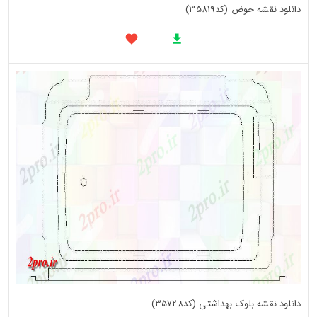
دانلود نقشه حوض (کد35819)
دانلود نقشه بلوک بهداشتی (کد35728)