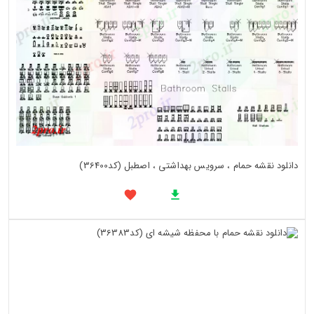
دانلود نقشه حمام ، سرویس بهداشتی ، اصطبل (کد36400)