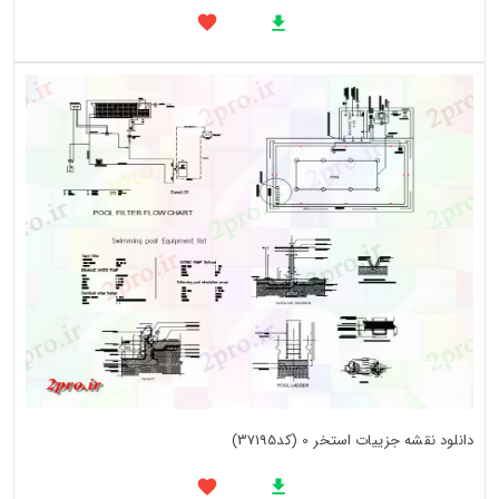
دانلود نقشه جزییات استخر 0 (کد37195)