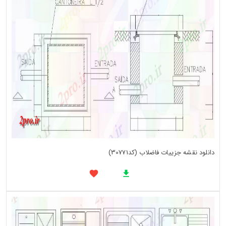
دانلود نقشه جزییات فاضلاب (کد30771)