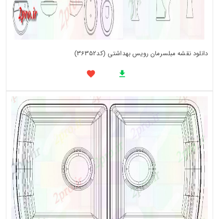
دانلود نقشه مبلسرمان رویس بهداشتی (کد36352)