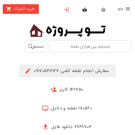
نو
خرید اشتراک
X
بستن
منو
محصولات
تهیه
جستجو
اشتراک
راهنما
سفارش انجام نقشه کشی 09170547167
دانلود
خرید
142750 کاربر
ها
180560 نقشه و دتایل
حساب
کاربری
7969703 دانلود فایل