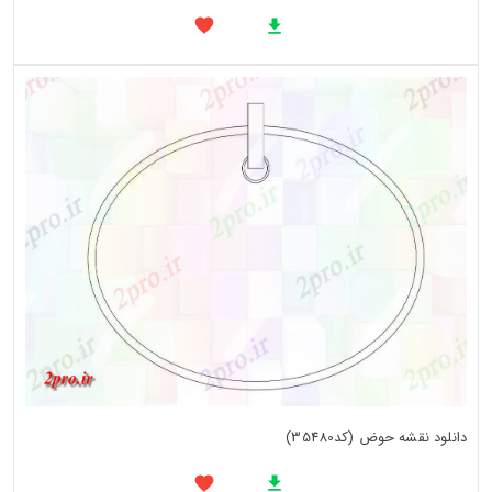
دانلود نقشه حوض (کد35480)