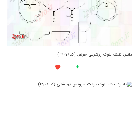
دانلود نقشه بلوک روشویی حوض (کد29076)