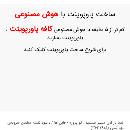
ورود
به
ساخت پاوپوینت با
هوش مصنوعی
حساب
کاربری
کافه پاورپوینت
کم تر از 5 دقیقه با هوش مصنوعی
،
ثبت
پاورپوینت بسازید
نام
بازیابی
برای شروع ساخت پاورپوینت کلیک کنید
رمز
عبور
علاقه
مندی
ها
شما در این مسیر هستید : تو پروژه / فایل ها / دانلود نقشه مبلمان سرویس
بهداشتی (کد36304)