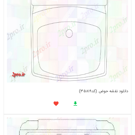
دانلود نقشه حوض (کد35819)