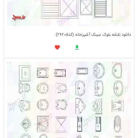
دانلود نقشه بلوک سینک آشپزخانه (کد29205)