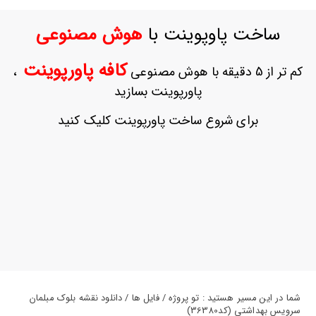
ورود
به
ساخت پاوپوینت با
هوش مصنوعی
حساب
کاربری
کافه پاورپوینت
کم تر از 5 دقیقه با هوش مصنوعی
،
ثبت
پاورپوینت بسازید
نام
بازیابی
برای شروع ساخت پاورپوینت کلیک کنید
رمز
عبور
علاقه
مندی
ها
شما در این مسیر هستید : تو پروژه / فایل ها / دانلود نقشه بلوک مبلمان
سرویس بهداشتی (کد36380)