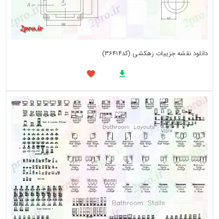
دانلود نقشه جزییات زهکشی (کد36414)