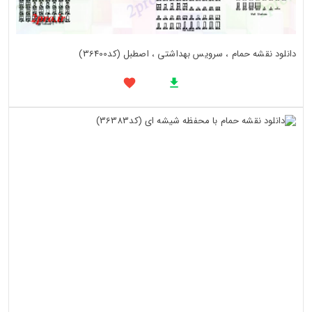
دانلود نقشه حمام ، سرویس بهداشتی ، اصطبل (کد36400)