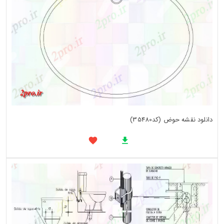
دانلود نقشه حوض (کد35480)