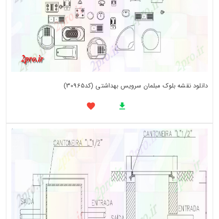
دانلود نقشه بلوک مبلمان سرویس بهداشتی (کد30965)