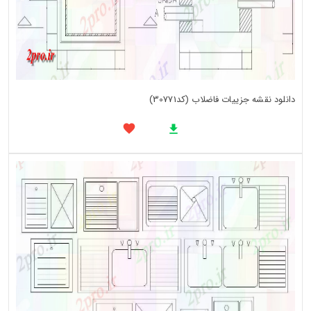
دانلود نقشه جزییات فاضلاب (کد30771)