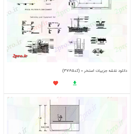
دانلود نقشه جزییات استخر 0 (کد37195)