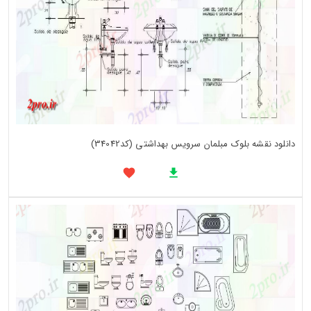
دانلود نقشه بلوک مبلمان سرویس بهداشتی (کد34042)