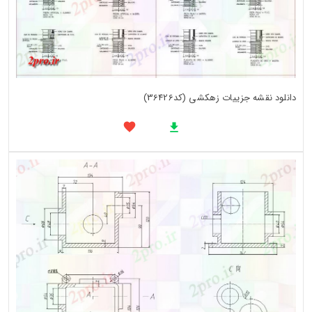
دانلود نقشه جزییات زهکشی (کد36426)