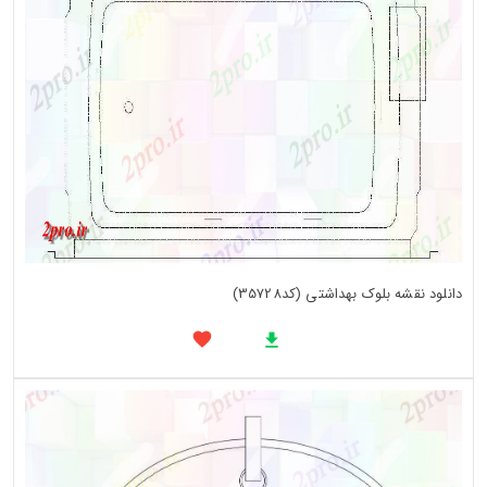
دانلود نقشه بلوک بهداشتی (کد35728)