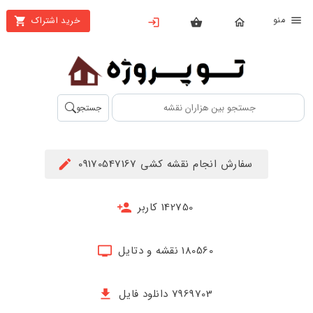
نو
خرید اشتراک
X
بستن
منو
محصولات
تهیه
جستجو
اشتراک
راهنما
سفارش انجام نقشه کشی 09170547167
دانلود
خرید
142750 کاربر
ها
180560 نقشه و دتایل
حساب
کاربری
7969703 دانلود فایل