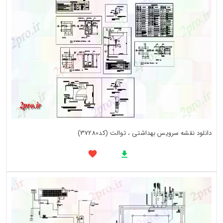
دانلود نقشه سرویس بهداشتی ، توالت (کد37280)