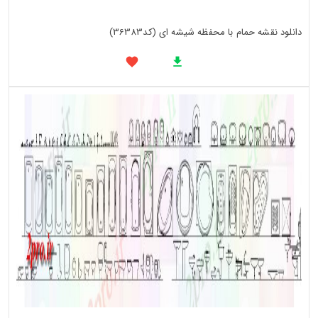
دانلود نقشه حمام با محفظه شیشه ای (کد36383)