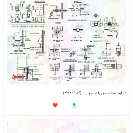
دانلود نقشه جزییات اجرایی (کد37899)