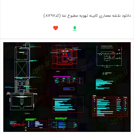
دانلود نقشه معماری کابینه تهویه مطبوع نما (کد81297)