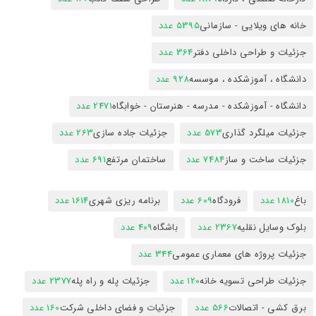
خانه های ویلایی - سازمانی
5395 عدد
جزئیات و طراحی داخلی دفتر
364 عدد
دانشگاه ، آموزشکده ، موسسه
928 عدد
دانشگاه - آموزشکده - مدرسه - هنرستان - خوابگاه
2471 عدد
جزئیات میلگرد گذاری
573 عدد
جزئیات جاده سازی
263 عدد
جزئیات ساخت و ساز
7484 عدد
ساختمان مرتفع
691 عدد
باغ
1810 عدد
فرودگاه
609 عدد
برنامه ریزی شهری
1614 عدد
بلوک وسایل نقلیه
2367 عدد
باشگاه
409 عدد
جزئیات پروژه های معماری عمومی
344 عدد
جزئیات طراحی تسویه خانه
120 عدد
جزئیات پله و راه پله
2377 عدد
برق کشی - اتصالات
566 عدد
جزئیات و فضای داخلی شرکت
160 عدد