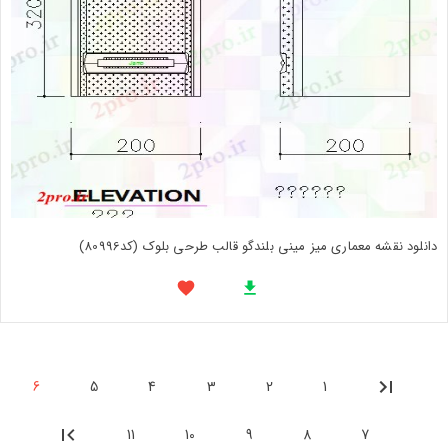
دانلود نقشه معماری میز مینی بلندگو قالب طرحی بلوک (کد80996)
6
5
4
3
2
1
11
10
9
8
7