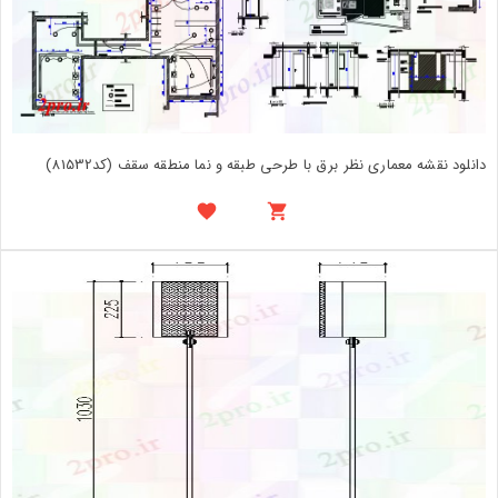
دانلود نقشه معماری نظر برق با طرحی طبقه و نما منطقه سقف (کد81532)