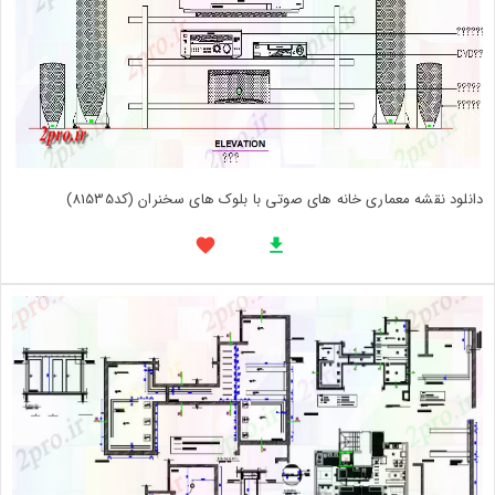
دانلود نقشه معماری خانه های صوتی با بلوک های سخنران (کد81535)