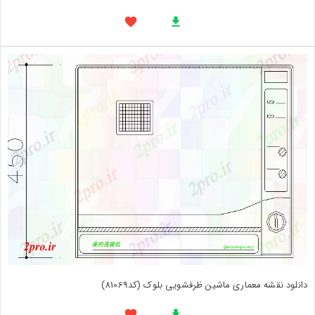
دانلود نقشه معماری ماشین ظرفشویی بلوک (کد81069)