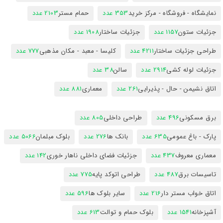
نمایشگاه - فروشگاه - مرکز خرید
353 عدد
حمام مستر
2103 عدد
جزئیات ستون
1157 عدد
جزئیات ساختار
1908 عدد
طراحی جزئیات ساختار
4211 عدد
کلیسا - معبد - مکان مذهبی
777 عدد
جزئیات لوله کشی
2914 عدد
سالن
38 عدد
اتاق نشیمن - حال - پذیرایی
261 عدد
معماری
881 عدد
برق مسکونی
496 عدد
طراحی داخلی
805 عدد
پارک - باغ عمومی
635 عدد
بانک ها
276 عدد
بلوک مبلمان
5066 عدد
معماری معروف
437 عدد
جزئیات فضای داخلی ناهار خوری
142 عدد
تاسیسات برق
487 عدد
طراحی اتوکد پایه
775 عدد
اتاق خواب مستر دار
216 عدد
سایر بلوک ها
596 عدد
آشپزخانه
1541 عدد
بلوک حمام و توالت
613 عدد