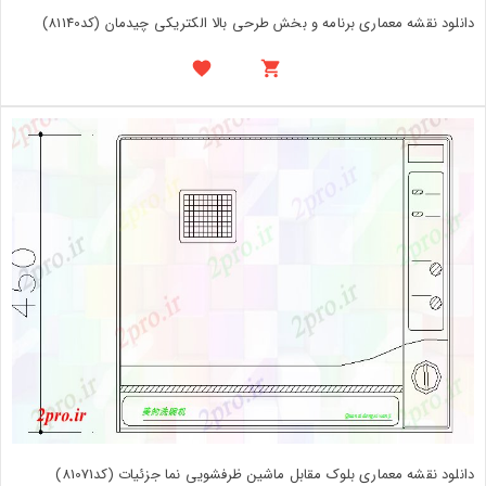
دانلود نقشه معماری برنامه و بخش طرحی بالا الکتریکی چیدمان (کد81140)
دانلود نقشه معماری بلوک مقابل ماشین ظرفشویی نما جزئیات (کد81071)