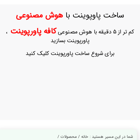
ورود
به
ساخت پاوپوینت با
هوش مصنوعی
حساب
کاربری
کافه پاورپوینت
کم تر از 5 دقیقه با هوش مصنوعی
،
ثبت
پاورپوینت بسازید
نام
بازیابی
برای شروع ساخت پاورپوینت کلیک کنید
رمز
عبور
علاقه
مندی
ها
شما در این مسیر هستید : خانه / محصولات /