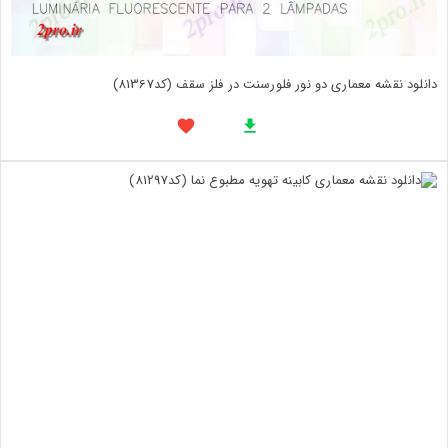
دانلود نقشه معماری دو نور فلورسنت در فلز سقف (کد81367)