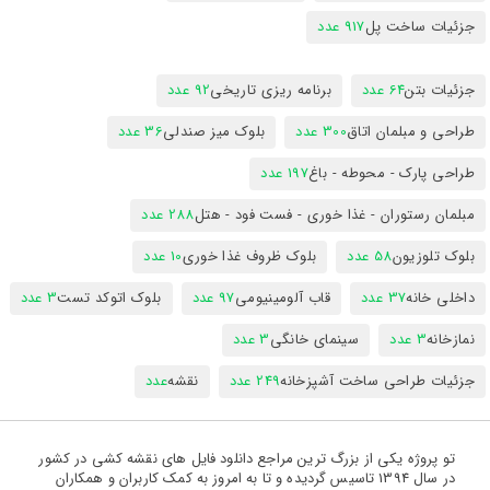
جزئیات ساخت پل
917 عدد
جزئیات بتن
64 عدد
برنامه ریزی تاریخی
92 عدد
طراحی و مبلمان اتاق
300 عدد
بلوک میز صندلی
36 عدد
طراحی پارک - محوطه - باغ
197 عدد
مبلمان رستوران - غذا خوری - فست فود - هتل
288 عدد
بلوک تلوزیون
58 عدد
بلوک ظروف غذا خوری
10 عدد
داخلی خانه
37 عدد
قاب آلومینیومی
97 عدد
بلوک اتوکد تست
3 عدد
نمازخانه
3 عدد
سینمای خانگی
3 عدد
جزئیات طراحی ساخت آشپزخانه
249 عدد
نقشه
عدد
تو پروژه یکی از بزرگ ترین مراجع دانلود فایل های نقشه کشی در کشور
در سال 1394 تاسیس گردیده و تا به امروز به کمک کاربران و همکاران