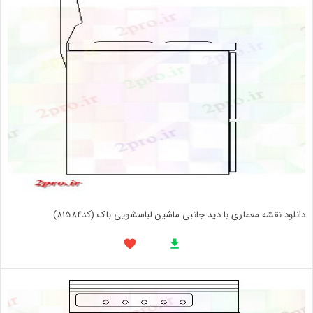
دانلود نقشه معماری با دید جانبی ماشین لباسشویی باک (کد81584)