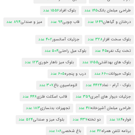
طراحی مبلمان بانک
145 عدد
بلوک افراد
1556 عدد
درختان و گیاهان
1649 عدد
قاب چوبی
94 عدد
میز و صندلی
894 عدد
بلوک سخت افزار
328 عدد
جزئیات آسانسور
402 عدد
تخت یک نفره
45 عدد
بلوک مبل راحتی
504 عدد
بلوک های بهداشتی
1655 عدد
بلوک میز ناهار خوری
123 عدد
بلوک حیوانات
660 عدد
درب و پنجره
605 عدد
بلوک - آرام - نماد
4424 عدد
اتوماسیون باغ
307 عدد
جزئیات دیوار های آجری
359 عدد
قالب اسکلت فلزی
446 عدد
طراحی مبلمان آشپزخانه
411 عدد
تجهیزات بدنسازی
183 عدد
فواره
184 عدد
دو تخته
437 عدد
بلوک میز و صندلی
524 عدد
برنامه تلفن همراه
42 عدد
باغ شخصی
106 عدد