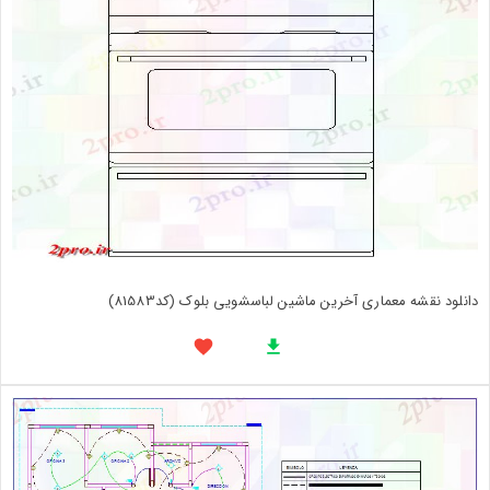
دانلود نقشه معماری آخرین ماشین لباسشویی بلوک (کد81583)