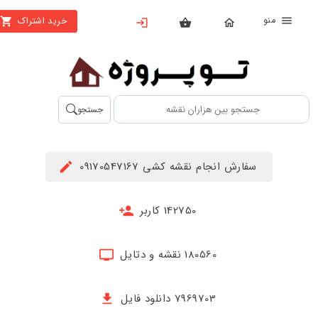
منو
خرید اشتراک
X
بستن
منو
محصولات
تهیه
جستجو
اشتراک
راهنما
سفارش انجام نقشه کشی 09170547167
دانلود
خرید
142750 کاربر
ها
180560 نقشه و دتایل
حساب
کاربری
7969703 دانلود فایل