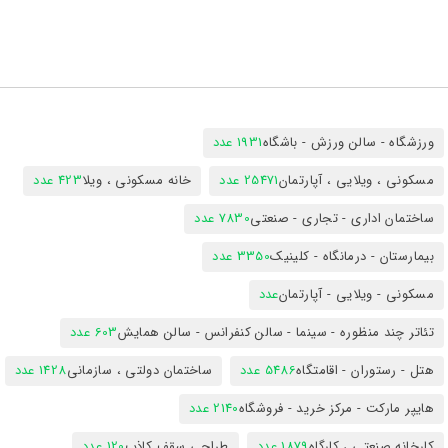
ورزشگاه - سالن ورزش - باشگاه
1931 عدد
مسکونی ، ویلایی ، آپارتمان
25471 عدد
خانه مسکونی ، ویلا
423 عدد
ساختمان اداری - تجاری - صنعتی
7830 عدد
بیمارستان - درمانگاه - کلینیک
3350 عدد
مسکونی - ویلایی - آپارتمان
عدد
تئاتر چند منظوره - سینما - سالن کنفرانس - سالن همایش
603 عدد
هتل - رستوران - اقامتگاه
5486 عدد
ساختمان دولتی ، سازمانی
1428 عدد
هایپر مارکت - مرکز خرید - فروشگاه
2140 عدد
کارخانه صنعتی ، کارگاه
1879 عدد
طراحی سقف کاذب
120 عدد