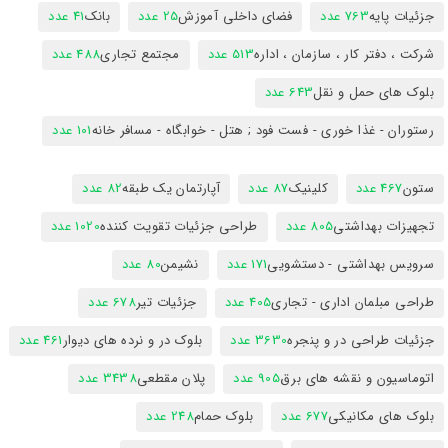
جزئیات پایه
763 عدد
فضای داخلی آموزش
25 عدد
بانک
41 عدد
شرکت ، دفتر کار ، سازمان ، اداره
513 عدد
مجتمع تجاری
488 عدد
بلوک های حمل و نقل
643 عدد
رستوران - غذا خوری - فست فود ; هتل - خوابگاه - مسافر خانه
101 عدد
ستون
467 عدد
کلینیک
87 عدد
آپارتمان یک طبقه
82 عدد
تجهیزات بهداشتی
805 عدد
طراحی جزئیات تقویت کننده
1020 عدد
سرویس بهداشتی - دستشویی
171 عدد
نشیمن
80 عدد
طراحی مبلمان اداری - تجاری
405 عدد
جزئیات تیر
678 عدد
جزئیات طراحی در و پنجره
3630 عدد
بلوک در و نرده های دیوار
461 عدد
اتوماسیون و نقشه های برق
905 عدد
پلان مقطعی
3438 عدد
بلوک های مکانیکی
677 عدد
بلوک حمام
248 عدد