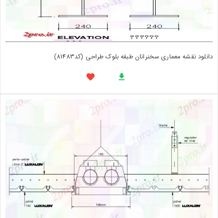
دانلود نقشه معماری سخنرانان طبقه بلوک طراحی (کد81483)