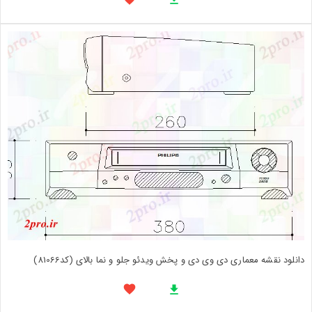
دانلود نقشه معماری دی وی دی و پخش ویدئو جلو و نما بالای (کد81066)