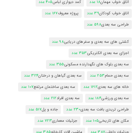
اتاق خواب مهمان
18 عدد
کمد دیواری لباس
405 عدد
اتاق خواب کودکان
39 عدد
پروژه معروف
167 عدد
طراحی سه بعدی
598 عدد
کشتی های سه بعدی و سفرهای دریایی
98 عدد
اجزای سه بعدی الکتریکی
353 عدد
سه بعدی بلوک های نگهدارنده مسکونی
355 عدد
سه بعدی حمام
253 عدد
سه بعدی گیاهان و درختان
324 عدد
خانه های سه بعدی
1612 عدد
سه بعدی ساختمان مرتفع
107 عدد
سه بعدی ورزشی
184 عدد
سه بعدی افراد
212 عدد
طراحی تریدی بافت سه بعدی
230 عدد
جاده و پل
517 عدد
مکان های تاریخی
105 عدد
جزئیات معماری
723 عدد
جزئیات داخلی
387 عدد
ماشین الات کارخانه
385 عدد