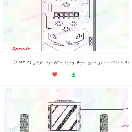
دانلود نقشه معماری جلوی یخچال و فریزر خلاق بلوک طراحی (کد81543)