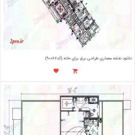
دانلود نقشه معماری طراحی برق برای خانه (کد90066)