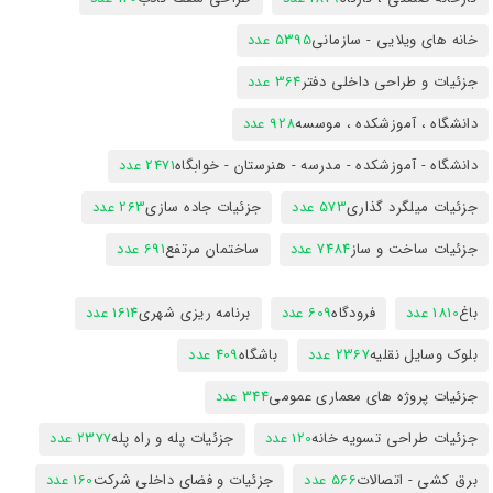
خانه های ویلایی - سازمانی
5395 عدد
جزئیات و طراحی داخلی دفتر
364 عدد
دانشگاه ، آموزشکده ، موسسه
928 عدد
دانشگاه - آموزشکده - مدرسه - هنرستان - خوابگاه
2471 عدد
جزئیات میلگرد گذاری
573 عدد
جزئیات جاده سازی
263 عدد
جزئیات ساخت و ساز
7484 عدد
ساختمان مرتفع
691 عدد
باغ
1810 عدد
فرودگاه
609 عدد
برنامه ریزی شهری
1614 عدد
بلوک وسایل نقلیه
2367 عدد
باشگاه
409 عدد
جزئیات پروژه های معماری عمومی
344 عدد
جزئیات طراحی تسویه خانه
120 عدد
جزئیات پله و راه پله
2377 عدد
برق کشی - اتصالات
566 عدد
جزئیات و فضای داخلی شرکت
160 عدد