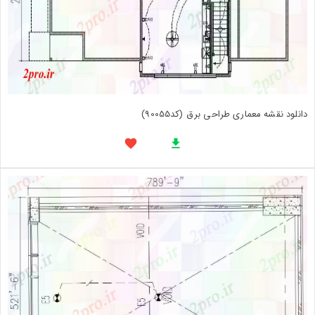
دانلود نقشه معماری طراحی برق (کد90055)