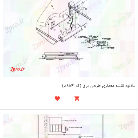
دانلود نقشه معماری طرحی برق (کد88542)