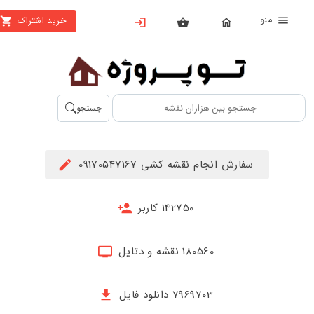
منو
خرید اشتراک
X
بستن
منو
محصولات
تهیه
جستجو
اشتراک
راهنما
سفارش انجام نقشه کشی 09170547167
دانلود
خرید
142750 کاربر
ها
180560 نقشه و دتایل
حساب
کاربری
7969703 دانلود فایل