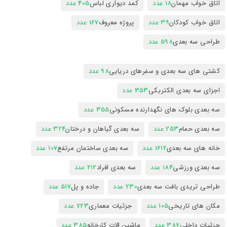
اتاق خواب مهمان
18 عدد
کمد دیواری لباس
405 عدد
اتاق خواب کودکان
39 عدد
پروژه معروف
167 عدد
طراحی سه بعدی
598 عدد
کشتی های سه بعدی و سفرهای دریایی
98 عدد
اجزای سه بعدی الکتریکی
353 عدد
سه بعدی بلوک های نگهدارنده مسکونی
355 عدد
سه بعدی حمام
253 عدد
سه بعدی گیاهان و درختان
324 عدد
خانه های سه بعدی
1612 عدد
سه بعدی ساختمان مرتفع
107 عدد
سه بعدی ورزشی
184 عدد
سه بعدی افراد
212 عدد
طراحی تریدی بافت سه بعدی
230 عدد
جاده و پل
517 عدد
مکان های تاریخی
105 عدد
جزئیات معماری
723 عدد
جزئیات داخلی
387 عدد
ماشین الات کارخانه
385 عدد