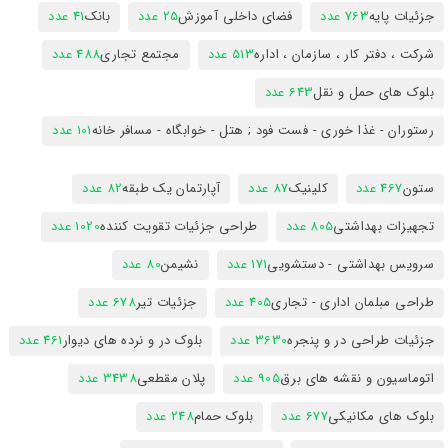
جزئیات پایه
763 عدد
فضای داخلی آموزش
25 عدد
بانک
41 عدد
شرکت ، دفتر کار ، سازمان ، اداره
513 عدد
مجتمع تجاری
488 عدد
بلوک های حمل و نقل
643 عدد
رستوران - غذا خوری - فست فود ; هتل - خوابگاه - مسافر خانه
101 عدد
ستون
467 عدد
کلینیک
87 عدد
آپارتمان یک طبقه
82 عدد
تجهیزات بهداشتی
805 عدد
طراحی جزئیات تقویت کننده
1020 عدد
سرویس بهداشتی - دستشویی
171 عدد
نشیمن
80 عدد
طراحی مبلمان اداری - تجاری
405 عدد
جزئیات تیر
678 عدد
جزئیات طراحی در و پنجره
3630 عدد
بلوک در و نرده های دیوار
461 عدد
اتوماسیون و نقشه های برق
905 عدد
پلان مقطعی
3438 عدد
بلوک های مکانیکی
677 عدد
بلوک حمام
248 عدد