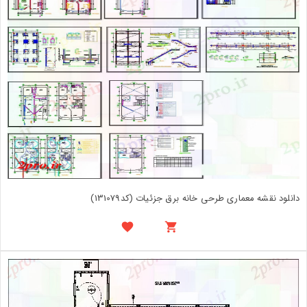
دانلود نقشه معماری طرحی خانه برق جزئیات (کد131079)