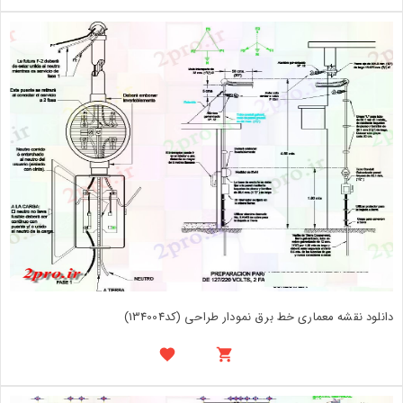
دانلود نقشه معماری خط برق نمودار طراحی (کد134004)