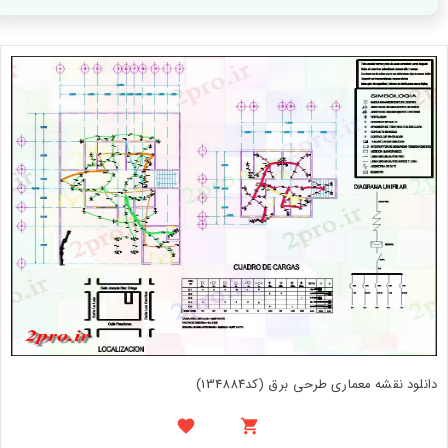
دانلود نقشه معماری طرحی برق (کد134884)