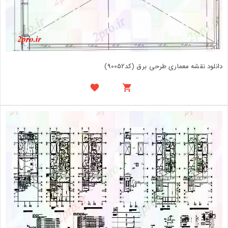
دانلود نقشه معماری طرحی برق (کد90052)