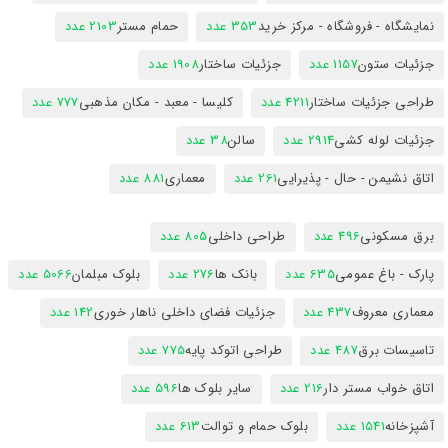
نمایشگاه - فروشگاه - مرکز خرید
353 عدد
حمام مستر
2103 عدد
جزئیات ستون
1157 عدد
جزئیات ساختار
1908 عدد
طراحی جزئیات ساختار
4211 عدد
کلیسا - معبد - مکان مذهبی
777 عدد
جزئیات لوله کشی
2914 عدد
سالن
38 عدد
اتاق نشیمن - حال - پذیرایی
261 عدد
معماری
881 عدد
برق مسکونی
496 عدد
طراحی داخلی
805 عدد
پارک - باغ عمومی
635 عدد
بانک ها
276 عدد
بلوک مبلمان
5066 عدد
معماری معروف
437 عدد
جزئیات فضای داخلی ناهار خوری
142 عدد
تاسیسات برق
487 عدد
طراحی اتوکد پایه
775 عدد
اتاق خواب مستر دار
216 عدد
سایر بلوک ها
596 عدد
آشپزخانه
1541 عدد
بلوک حمام و توالت
613 عدد