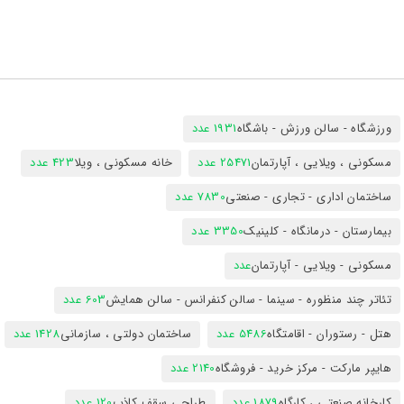
ورزشگاه - سالن ورزش - باشگاه
1931 عدد
مسکونی ، ویلایی ، آپارتمان
25471 عدد
خانه مسکونی ، ویلا
423 عدد
ساختمان اداری - تجاری - صنعتی
7830 عدد
بیمارستان - درمانگاه - کلینیک
3350 عدد
مسکونی - ویلایی - آپارتمان
عدد
تئاتر چند منظوره - سینما - سالن کنفرانس - سالن همایش
603 عدد
هتل - رستوران - اقامتگاه
5486 عدد
ساختمان دولتی ، سازمانی
1428 عدد
هایپر مارکت - مرکز خرید - فروشگاه
2140 عدد
کارخانه صنعتی ، کارگاه
1879 عدد
طراحی سقف کاذب
120 عدد