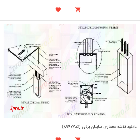
دانلود نقشه معماری سایبان برقی (کد89477)