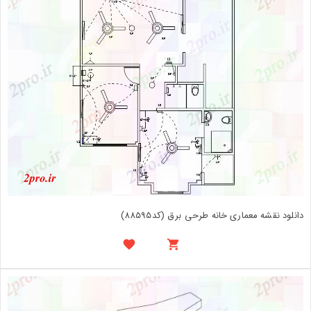
دانلود نقشه معماری خانه طرحی برق (کد88595)