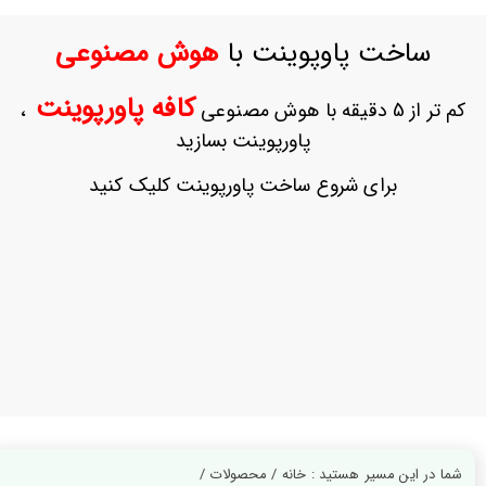
ورود
به
ساخت پاوپوینت با
هوش مصنوعی
حساب
کاربری
کافه پاورپوینت
کم تر از 5 دقیقه با هوش مصنوعی
،
ثبت
پاورپوینت بسازید
نام
بازیابی
برای شروع ساخت پاورپوینت کلیک کنید
رمز
عبور
علاقه
مندی
ها
شما در این مسیر هستید : خانه / محصولات /