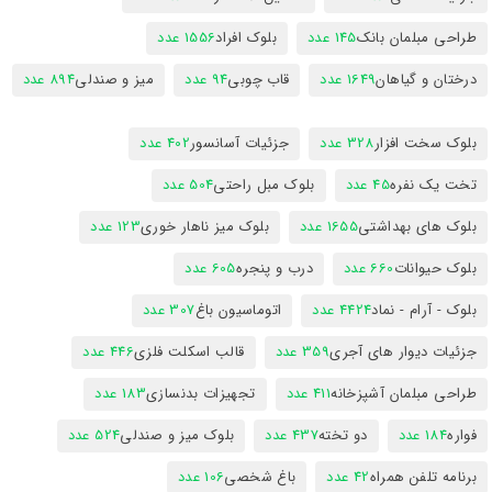
طراحی مبلمان بانک
145 عدد
بلوک افراد
1556 عدد
درختان و گیاهان
1649 عدد
قاب چوبی
94 عدد
میز و صندلی
894 عدد
بلوک سخت افزار
328 عدد
جزئیات آسانسور
402 عدد
تخت یک نفره
45 عدد
بلوک مبل راحتی
504 عدد
بلوک های بهداشتی
1655 عدد
بلوک میز ناهار خوری
123 عدد
بلوک حیوانات
660 عدد
درب و پنجره
605 عدد
بلوک - آرام - نماد
4424 عدد
اتوماسیون باغ
307 عدد
جزئیات دیوار های آجری
359 عدد
قالب اسکلت فلزی
446 عدد
طراحی مبلمان آشپزخانه
411 عدد
تجهیزات بدنسازی
183 عدد
فواره
184 عدد
دو تخته
437 عدد
بلوک میز و صندلی
524 عدد
برنامه تلفن همراه
42 عدد
باغ شخصی
106 عدد