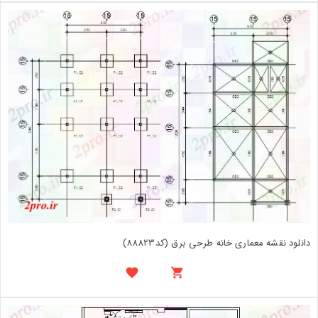
دانلود نقشه معماری خانه طرحی برق (کد88823)