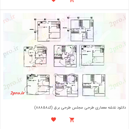
دانلود نقشه معماری طرحی مجلس طرحی برق (کد88858)