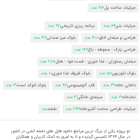
جزئیات ساخت پل
917 عدد
جزئیات بتن
64 عدد
برنامه ریزی تاریخی
92 عدد
طراحی و مبلمان اتاق
300 عدد
بلوک میز صندلی
36 عدد
طراحی پارک - محوطه - باغ
197 عدد
مبلمان رستوران - غذا خوری - فست فود - هتل
288 عدد
بلوک تلوزیون
58 عدد
بلوک ظروف غذا خوری
10 عدد
داخلی خانه
37 عدد
قاب آلومینیومی
97 عدد
بلوک اتوکد تست
3 عدد
نمازخانه
3 عدد
سینمای خانگی
3 عدد
جزئیات طراحی ساخت آشپزخانه
249 عدد
نقشه
عدد
تو پروژه یکی از بزرگ ترین مراجع دانلود فایل های نقشه کشی در کشور
در سال 1394 تاسیس گردیده و تا به امروز به کمک کاربران و همکاران