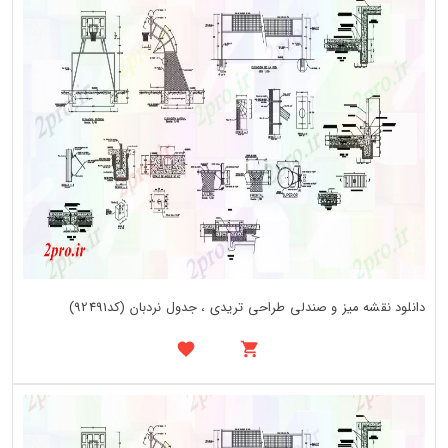
دانلود نقشه میز و صندلی طراحی تریدی ، جدول نردبان (کد92491)