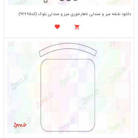
دانلود نقشه میز و صندلی ناهارخوری میز و صندلی بلوک (کد92795)