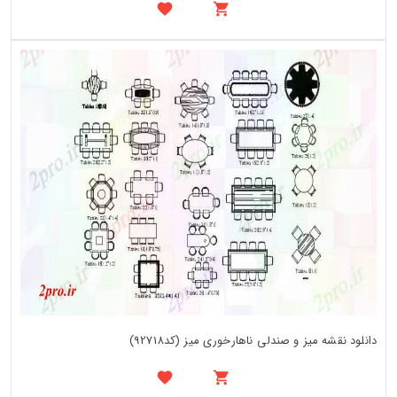
دانلود نقشه میز و صندلی ناهارخوری میز (کد92718)