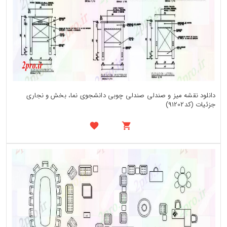
دانلود نقشه میز و صندلی صندلی چوبی دانشجوی نما، بخش و نجاری
جزئیات (کد91202)