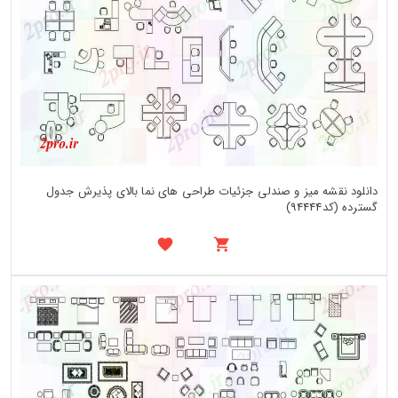
دانلود نقشه میز و صندلی جزئیات طراحی های نما بالای پذیرش جدول
گسترده (کد94444)