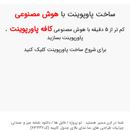
ورود
به
ساخت پاوپوینت با
هوش مصنوعی
حساب
کاربری
کافه پاورپوینت
کم تر از 5 دقیقه با هوش مصنوعی
،
ثبت
پاورپوینت بسازید
نام
بازیابی
برای شروع ساخت پاورپوینت کلیک کنید
رمز
عبور
علاقه
مندی
ها
شما در این مسیر هستید : تو پروژه / فایل ها / دانلود نقشه میز و صندلی
جزئیات طراحی های نما نمای بالای جدول کابینه (کد93332)