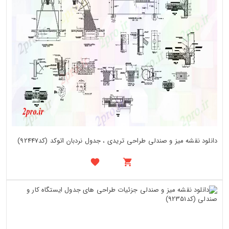
دانلود نقشه میز و صندلی طراحی تریدی ، جدول نردبان اتوکد (کد92447)