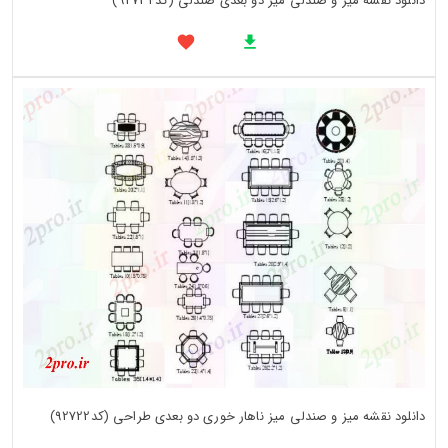
دانلود نقشه میز و صندلی میز دو بعدی صندلی (کد92734)
دانلود نقشه میز و صندلی میز ناهار خوری دو بعدی طراحی (کد92722)