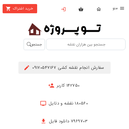
نو
خرید اشتراک
X
بستن
منو
محصولات
تهیه
جستجو
اشتراک
راهنما
سفارش انجام نقشه کشی 09170547167
دانلود
خرید
142750 کاربر
ها
180560 نقشه و دتایل
حساب
کاربری
7969703 دانلود فایل