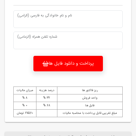
نام و نام خانوادگی به فارسی (الزامی)
شماره تلفن همراه (الزمامی)
پرداخت و دانلود فایل ها
ریز فاکتور ها
درصد هزینه
میزان مالیات
واحد فروش
32 %
8 %
فایل ها
68 %
0 %
مبلغ تقریبی قابل پرداخت با محاسبه مالیات
211560 تومان