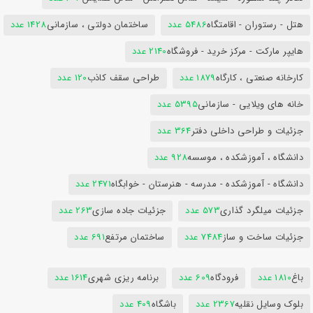
هتل - رستوران - اقامتگاه
5486 عدد
ساختمان دولتی ، سازمانی
1428 عدد
هایپر مارکت - مرکز خرید - فروشگاه
2140 عدد
کارخانه صنعتی ، کارگاه
1879 عدد
طراحی سقف کاذب
120 عدد
خانه های ویلایی - سازمانی
5395 عدد
جزئیات و طراحی داخلی دفتر
364 عدد
دانشگاه ، آموزشکده ، موسسه
928 عدد
دانشگاه - آموزشکده - مدرسه - هنرستان - خوابگاه
2471 عدد
جزئیات میلگرد گذاری
573 عدد
جزئیات جاده سازی
263 عدد
جزئیات ساخت و ساز
7484 عدد
ساختمان مرتفع
691 عدد
باغ
1810 عدد
فرودگاه
609 عدد
برنامه ریزی شهری
1614 عدد
بلوک وسایل نقلیه
2367 عدد
باشگاه
409 عدد