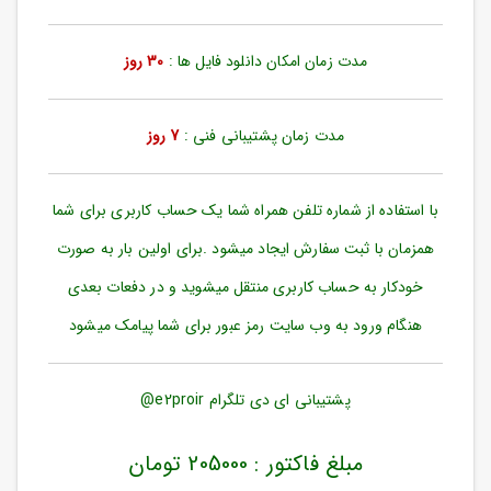
ورود
به
حساب
مدت زمان امکان دانلود فایل ها :
30 روز
کاربری
ثبت
مدت زمان پشتیبانی فنی :
7 روز
نام
بازیابی
رمز
با استفاده از شماره تلفن همراه شما یک حساب کاربری برای شما
عبور
همزمان با ثبت سفارش ایجاد میشود .برای اولین بار به صورت
علاقه
خودکار به حساب کاربری منتقل میشوید و در دفعات بعدی
مندی
ها
هنگام ورود به وب سایت رمز عبور برای شما پیامک میشود
پشتیبانی ای دی تلگرام e2proir@
مبلغ فاکتور : 205000 تومان