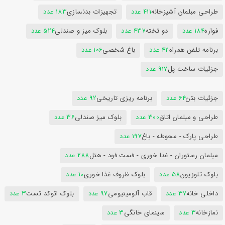
طراحی مبلمان آشپزخانه
411 عدد
تجهیزات بدنسازی
183 عدد
فواره
184 عدد
دو تخته
437 عدد
بلوک میز و صندلی
524 عدد
برنامه تلفن همراه
42 عدد
باغ شخصی
106 عدد
جزئیات ساخت پل
917 عدد
جزئیات بتن
64 عدد
برنامه ریزی تاریخی
92 عدد
طراحی و مبلمان اتاق
300 عدد
بلوک میز صندلی
36 عدد
طراحی پارک - محوطه - باغ
197 عدد
مبلمان رستوران - غذا خوری - فست فود - هتل
288 عدد
بلوک تلوزیون
58 عدد
بلوک ظروف غذا خوری
10 عدد
داخلی خانه
37 عدد
قاب آلومینیومی
97 عدد
بلوک اتوکد تست
3 عدد
نمازخانه
3 عدد
سینمای خانگی
3 عدد