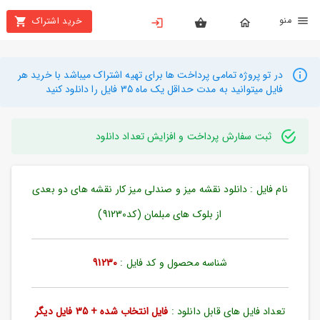
نو
خرید اشتراک
X
بستن
منو
محصولات
در تو پروژه تمامی پرداخت ها برای تهیه اشتراک میباشد با خرید هر
فایل میتوانید به مدت حداقل یک ماه 35 فایل را دانلود کنید
تهیه
اشتراک
ثبت سفارش پرداخت و افزایش تعداد دانلود
راهنما
نام فایل : دانلود نقشه میز و صندلی میز کار نقشه های دو بعدی
دانلود
خرید
از بلوک های مبلمان (کد91230)
ها
شناسه محصول و کد فایل :
91230
حساب
کاربری
تعداد فایل های قابل دانلود :
فایل انتخاب شده + 35 فایل دیگر