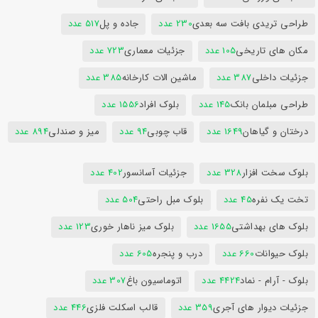
طراحی تریدی بافت سه بعدی
230 عدد
جاده و پل
517 عدد
مکان های تاریخی
105 عدد
جزئیات معماری
723 عدد
جزئیات داخلی
387 عدد
ماشین الات کارخانه
385 عدد
طراحی مبلمان بانک
145 عدد
بلوک افراد
1556 عدد
درختان و گیاهان
1649 عدد
قاب چوبی
94 عدد
میز و صندلی
894 عدد
بلوک سخت افزار
328 عدد
جزئیات آسانسور
402 عدد
تخت یک نفره
45 عدد
بلوک مبل راحتی
504 عدد
بلوک های بهداشتی
1655 عدد
بلوک میز ناهار خوری
123 عدد
بلوک حیوانات
660 عدد
درب و پنجره
605 عدد
بلوک - آرام - نماد
4424 عدد
اتوماسیون باغ
307 عدد
جزئیات دیوار های آجری
359 عدد
قالب اسکلت فلزی
446 عدد