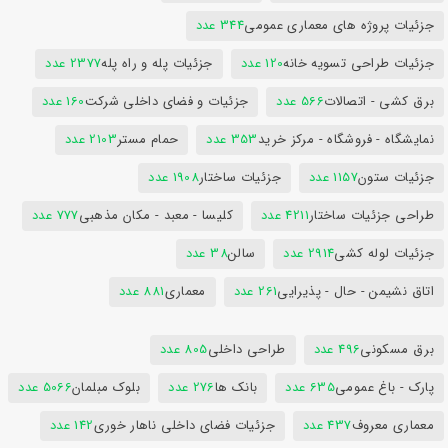
جزئیات پروژه های معماری عمومی
344 عدد
جزئیات طراحی تسویه خانه
120 عدد
جزئیات پله و راه پله
2377 عدد
برق کشی - اتصالات
566 عدد
جزئیات و فضای داخلی شرکت
160 عدد
نمایشگاه - فروشگاه - مرکز خرید
353 عدد
حمام مستر
2103 عدد
جزئیات ستون
1157 عدد
جزئیات ساختار
1908 عدد
طراحی جزئیات ساختار
4211 عدد
کلیسا - معبد - مکان مذهبی
777 عدد
جزئیات لوله کشی
2914 عدد
سالن
38 عدد
اتاق نشیمن - حال - پذیرایی
261 عدد
معماری
881 عدد
برق مسکونی
496 عدد
طراحی داخلی
805 عدد
پارک - باغ عمومی
635 عدد
بانک ها
276 عدد
بلوک مبلمان
5066 عدد
معماری معروف
437 عدد
جزئیات فضای داخلی ناهار خوری
142 عدد