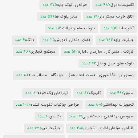
تاسیسات برق
487 عدد
طراحی اتوکد پایه
775 عدد
اتاق خواب مستر دار
216 عدد
سایر بلوک ها
596 عدد
آشپزخانه
1541 عدد
بلوک حمام و توالت
613 عدد
جزئیات پایه
763 عدد
فضای داخلی آموزش
25 عدد
بانک
41 عدد
شرکت ، دفتر کار ، سازمان ، اداره
513 عدد
مجتمع تجاری
488 عدد
بلوک های حمل و نقل
643 عدد
رستوران - غذا خوری - فست فود ; هتل - خوابگاه - مسافر خانه
101 عدد
ستون
467 عدد
کلینیک
87 عدد
آپارتمان یک طبقه
82 عدد
تجهیزات بهداشتی
805 عدد
طراحی جزئیات تقویت کننده
1020 عدد
سرویس بهداشتی - دستشویی
171 عدد
نشیمن
80 عدد
طراحی مبلمان اداری - تجاری
405 عدد
جزئیات تیر
678 عدد