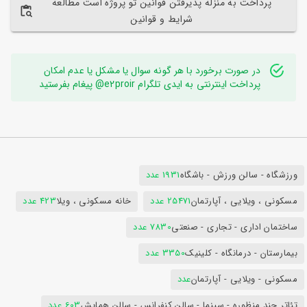
پرداخت به منزله پذیرفتن قوانین تو پروژه است مطالعه
شرایط و قوانین
در صورت برخورد با هر گونه سوال یا مشکل یا عدم امکان
پرداخت اینترنتی به ایدی تلگرام e2proir@ پیغام بفرستید
ورزشگاه - سالن ورزش - باشگاه
1931 عدد
مسکونی ، ویلایی ، آپارتمان
25471 عدد
خانه مسکونی ، ویلا
423 عدد
ساختمان اداری - تجاری - صنعتی
7830 عدد
بیمارستان - درمانگاه - کلینیک
3350 عدد
مسکونی - ویلایی - آپارتمان
عدد
تئاتر چند منظوره - سینما - سالن کنفرانس - سالن همایش
603 عدد