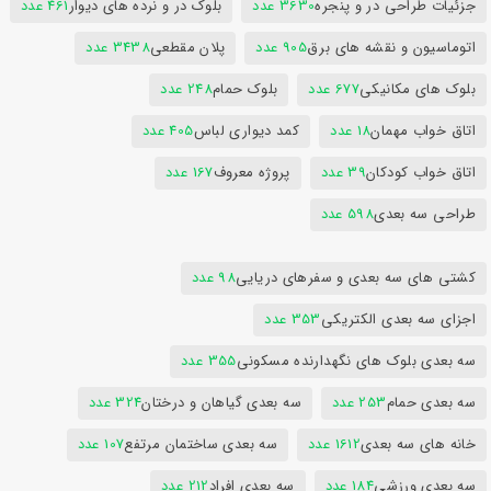
جزئیات طراحی در و پنجره
3630 عدد
بلوک در و نرده های دیوار
461 عدد
اتوماسیون و نقشه های برق
905 عدد
پلان مقطعی
3438 عدد
بلوک های مکانیکی
677 عدد
بلوک حمام
248 عدد
اتاق خواب مهمان
18 عدد
کمد دیواری لباس
405 عدد
اتاق خواب کودکان
39 عدد
پروژه معروف
167 عدد
طراحی سه بعدی
598 عدد
کشتی های سه بعدی و سفرهای دریایی
98 عدد
اجزای سه بعدی الکتریکی
353 عدد
سه بعدی بلوک های نگهدارنده مسکونی
355 عدد
سه بعدی حمام
253 عدد
سه بعدی گیاهان و درختان
324 عدد
خانه های سه بعدی
1612 عدد
سه بعدی ساختمان مرتفع
107 عدد
سه بعدی ورزشی
184 عدد
سه بعدی افراد
212 عدد