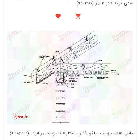
بعدی اتوکد 7 در 11 متر (کد94017)
دانلود نقشه جزئیات میلگرد گذاریساختارRCC جزئیات در اتوکد (کد93862)