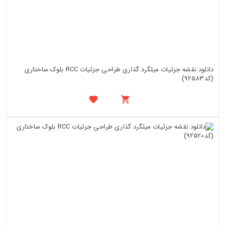
دانلود نقشه جزئیات میلگرد گذاری طراحی جزئیات RCC بلوک ساختاری
(کد92583)