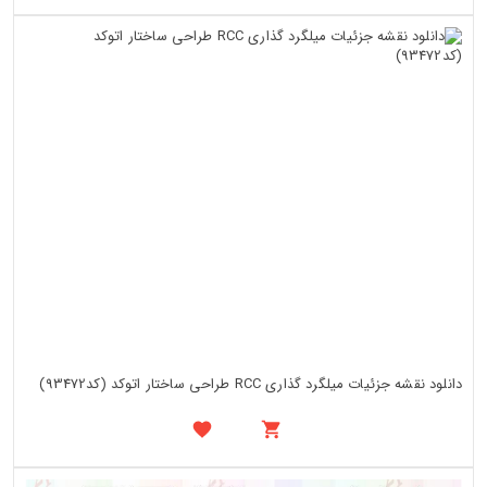
دانلود نقشه جزئیات میلگرد گذاری RCC طراحی ساختار اتوکد (کد93472)