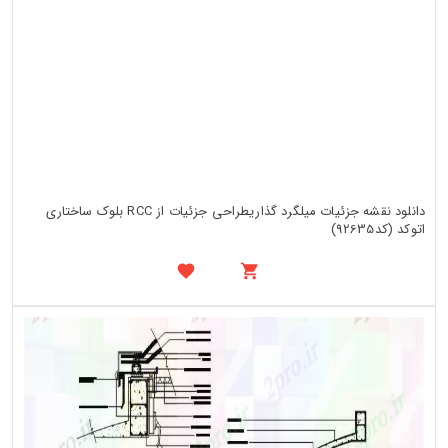
دانلود نقشه جزئیات میلگرد گذاریطراحی جزئیات از RCC بلوک ساختاری
اتوکد (کد92635)