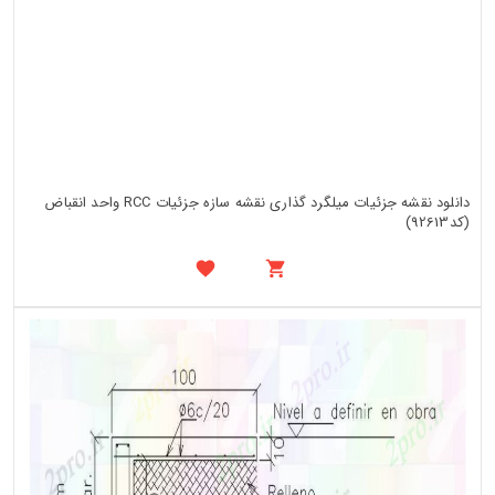
دانلود نقشه جزئیات میلگرد گذاری نقشه سازه جزئیات RCC واحد انقباض
(کد92613)