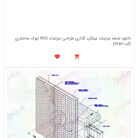
دانلود نقشه جزئیات میلگرد گذاری طراحی جزئیات RCC بلوک ساختاری
(کد92520)