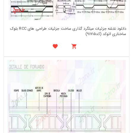
دانلود نقشه جزئیات میلگرد گذاری ساخت جزئیات طراحی های RCC بلوک
ساختاری اتوکد (کد91715)