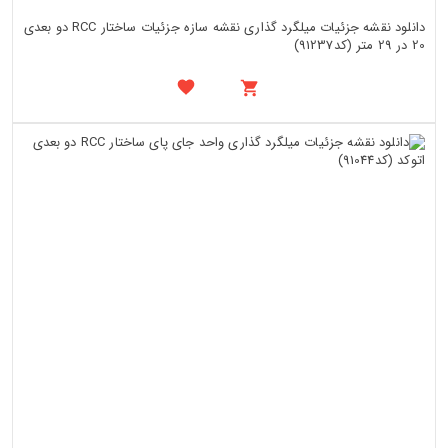
دانلود نقشه جزئیات میلگرد گذاری نقشه سازه جزئیات ساختار RCC دو بعدی
20 در 29 متر (کد91237)