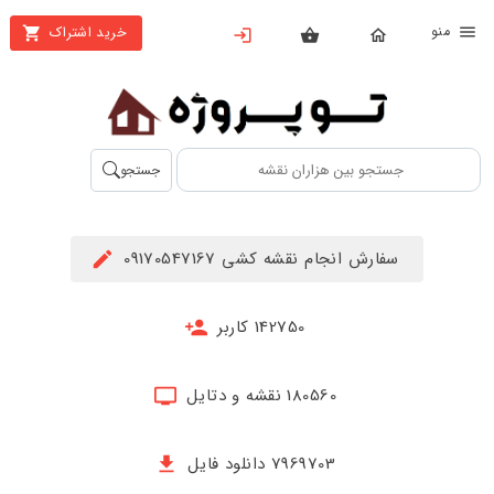
نو
خرید اشتراک
X
بستن
منو
محصولات
تهیه
جستجو
اشتراک
راهنما
سفارش انجام نقشه کشی 09170547167
دانلود
خرید
142750 کاربر
ها
180560 نقشه و دتایل
حساب
کاربری
7969703 دانلود فایل