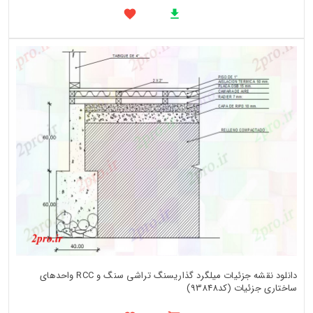
دانلود نقشه جزئیات میلگرد گذاریسنگ تراشی سنگ و RCC واحدهای
ساختاری جزئیات (کد93848)