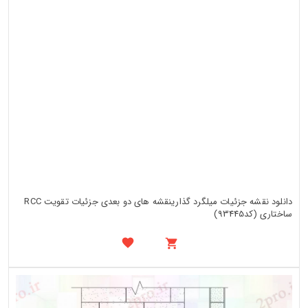
دانلود نقشه جزئیات میلگرد گذارینقشه های دو بعدی جزئیات تقویت RCC
ساختاری (کد93445)