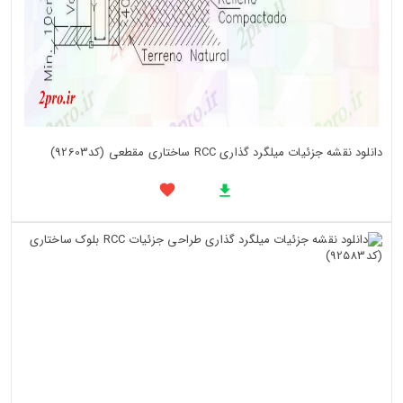
دانلود نقشه جزئیات میلگرد گذاری RCC ساختاری مقطعی (کد92603)