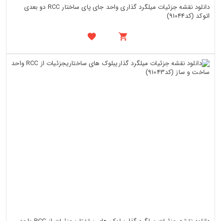
دانلود نقشه جزئیات میلگرد گذاری واحد جای پای ساختار RCC دو بعدی
اتوکد (کد91044)