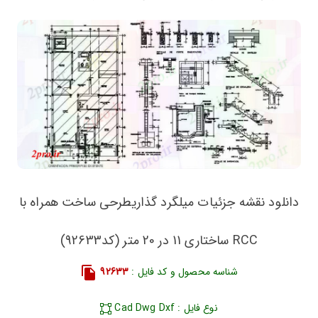
دانلود نقشه جزئیات میلگرد گذاریطرحی ساخت همراه با
RCC ساختاری 11 در 20 متر (کد92633)
شناسه محصول و کد فایل :
92633
نوع فایل : Cad Dwg Dxf