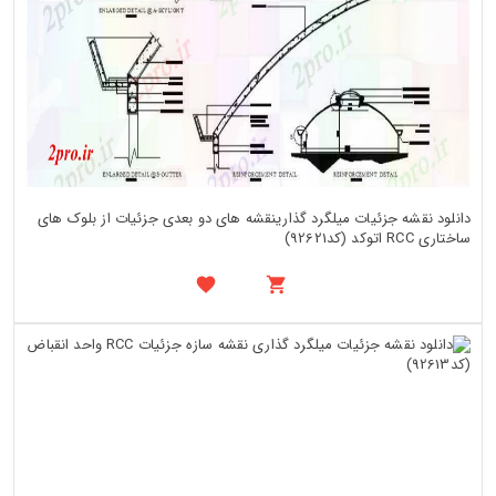
دانلود نقشه جزئیات میلگرد گذارینقشه های دو بعدی جزئیات از بلوک های
ساختاری RCC اتوکد (کد92621)