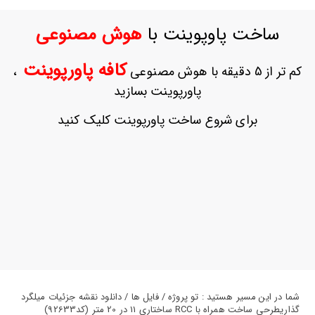
ورود
به
ساخت پاوپوینت با
هوش مصنوعی
حساب
کاربری
کافه پاورپوینت
کم تر از 5 دقیقه با هوش مصنوعی
،
ثبت
پاورپوینت بسازید
نام
بازیابی
برای شروع ساخت پاورپوینت کلیک کنید
رمز
عبور
علاقه
مندی
ها
شما در این مسیر هستید : تو پروژه / فایل ها / دانلود نقشه جزئیات میلگرد
گذاریطرحی ساخت همراه با RCC ساختاری 11 در 20 متر (کد92633)