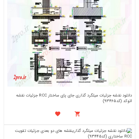
دانلود نقشه جزئیات میلگرد گذاری جای پای ساختار RCC جزئیات نقشه
اتوکد (کد93465)