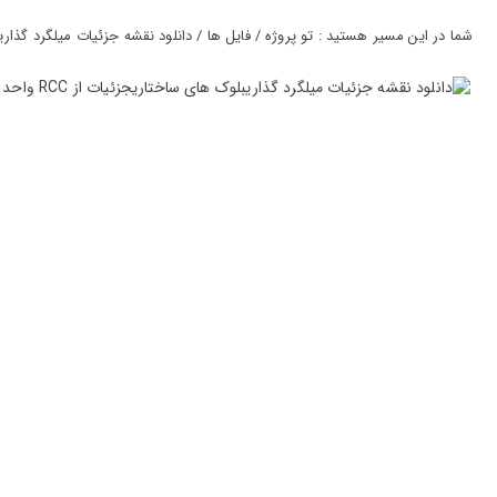
ورود
به
شما در این مسیر هستید : تو پروژه / فایل ها / دانلود نقشه جزئیات میلگرد گذاریبلوک های ساختاریجزئی
حساب
کاربری
ثبت
نام
بازیابی
رمز
عبور
علاقه
مندی
ها