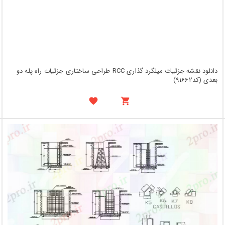
دانلود نقشه جزئیات میلگرد گذاری RCC طراحی ساختاری جزئیات راه پله دو
بعدی (کد91662)