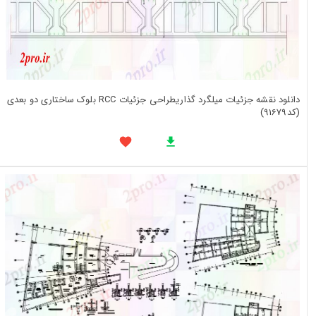
دانلود نقشه جزئیات میلگرد گذاریطراحی جزئیات RCC بلوک ساختاری دو بعدی
(کد91679)