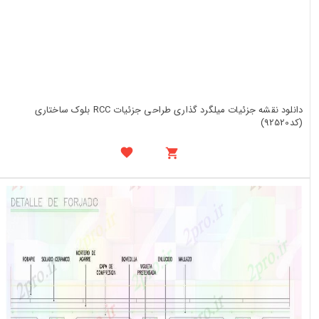
دانلود نقشه جزئیات میلگرد گذاری طراحی جزئیات RCC بلوک ساختاری
(کد92520)