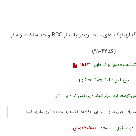
دانلود نقشه جزئیات میلگرد گذاریبلوک های ساختاریجزئیات از RCC واحد ساخت و ساز
(کد91043)
ناسه محصول و کد فایل :
91043
نوع فایل : Cad Dwg Dxf
ش توسط نرم افزار اتوکد - بریکس کد - و ...
هزینه فایل :
850000
:
205000 تومان