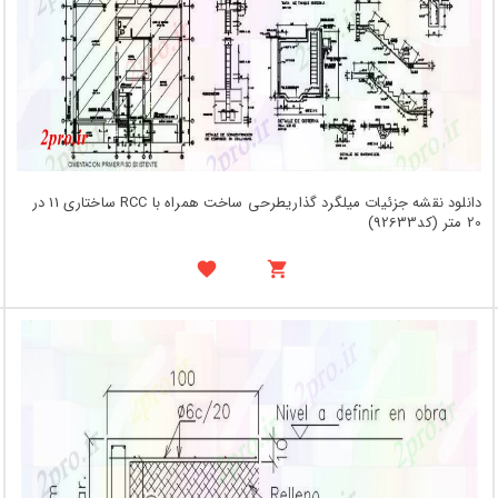
دانلود نقشه جزئیات میلگرد گذاریطرحی ساخت همراه با RCC ساختاری 11 در
20 متر (کد92633)