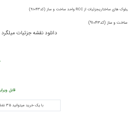
ات از RCC واحد ساخت و ساز (کد91043)
ش
قابل ویرای
با یک خرید میتوانید 35 نقشه پلان جزییات و ... را بین 180560 نقشه به مدت 30 روز دانلود کنید