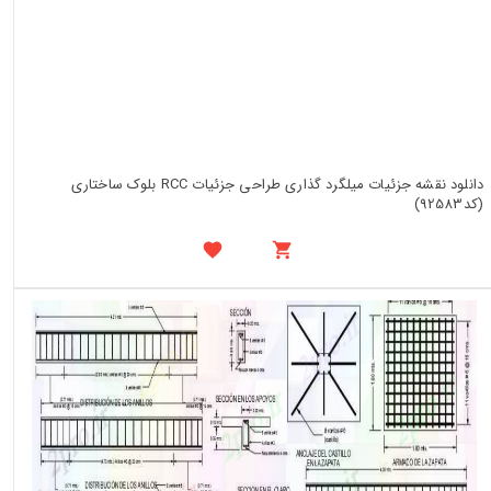
دانلود نقشه جزئیات میلگرد گذاری طراحی جزئیات RCC بلوک ساختاری
(کد92583)