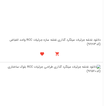
دانلود نقشه جزئیات میلگرد گذاری نقشه سازه جزئیات RCC واحد انقباض
(کد92613)