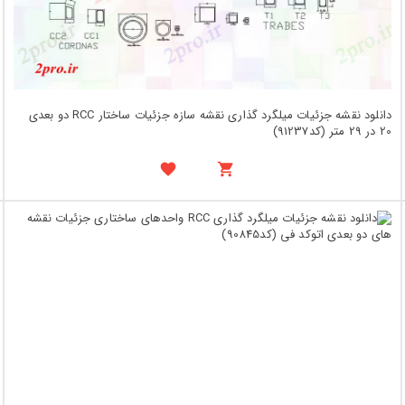
دانلود نقشه جزئیات میلگرد گذاری نقشه سازه جزئیات ساختار RCC دو بعدی
20 در 29 متر (کد91237)