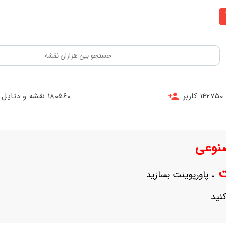
142750 کاربر
180560 نقشه و دتایل
نوعی
نت
، پاورپوینت بسازید
نید