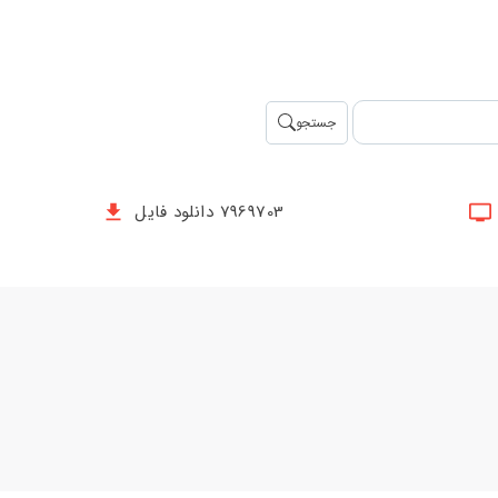
جستجو
7969703 دانلود فایل