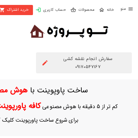
X
محصولات
حساب کاربری
خرید اشتراک
بستن
منو
محصولات
تهیه
اشتراک
سفارش انجام نقشه کشی
راهنما
09170547167
دانلود
ساخت پاوپوینت با
هوش مص
خرید
ها
کافه پاورپوی
کم تر از 5 دقیقه با هوش مصنوعی
حساب
برای شروع ساخت پاورپوینت کلیک ک
کاربری