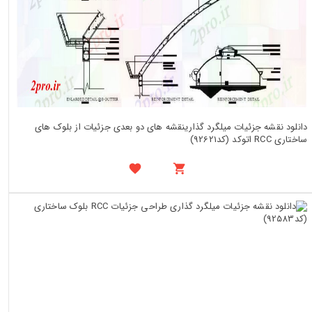
دانلود نقشه جزئیات میلگرد گذارینقشه های دو بعدی جزئیات از بلوک های
ساختاری RCC اتوکد (کد92621)